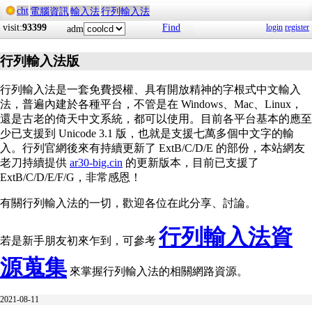
cht
電腦資訊
輸入法
行列輸入法
visit:
93399
Find
login
register
adm
行列輸入法版
行列輸入法是一套免費授權、具有開放精神的字根式中文輸入
法，普遍內建於各種平台，不管是在 Windows、Mac、Linux，
還是古老的倚天中文系統，都可以使用。目前各平台基本的應至
少已支援到 Unicode 3.1 版，也就是支援七萬多個中文字的輸
入。行列官網後來有持續更新了 ExtB/C/D/E 的部份，本站網友
老刀持續提供
ar30-big.cin
的更新版本，目前已支援了
ExtB/C/D/E/F/G，非常感恩！
有關行列輸入法的一切，歡迎各位在此分享、討論。
行列輸入法資
若是新手朋友初來乍到，可參考
源蒐集
來掌握行列輸入法的相關網路資源。
2021-08-11