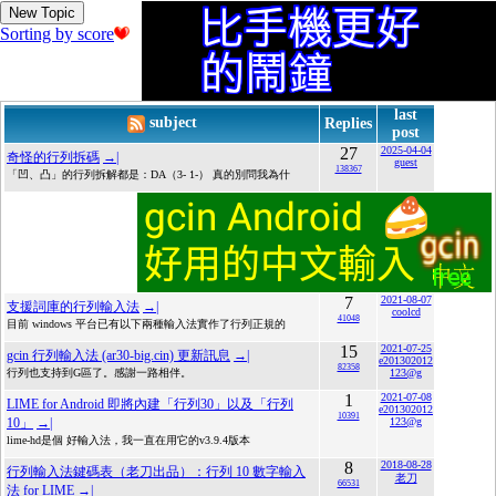
New Topic
Sorting by score
last
subject
Replies
post
27
2025-04-04
奇怪的行列拆碼
→|
guest
138367
「凹、凸」的行列拆解都是：DA（3- 1-） 真的別問我為什
7
2021-08-07
支援詞庫的行列輸入法
→|
coolcd
41048
目前 windows 平台已有以下兩種輸入法實作了行列正規的
15
2021-07-25
gcin 行列輸入法 (ar30-big.cin) 更新訊息
→|
e201302012
82358
行列也支持到G區了。感謝一路相伴。
123@g
1
2021-07-08
LIME for Android 即將內建「行列30」以及「行列
e201302012
10391
10」
→|
123@g
lime-hd是個 好輸入法，我一直在用它的v3.9.4版本
8
2018-08-28
行列輸入法鍵碼表（老刀出品）：行列 10 數字輸入
老刀
66531
法 for LIME
→|