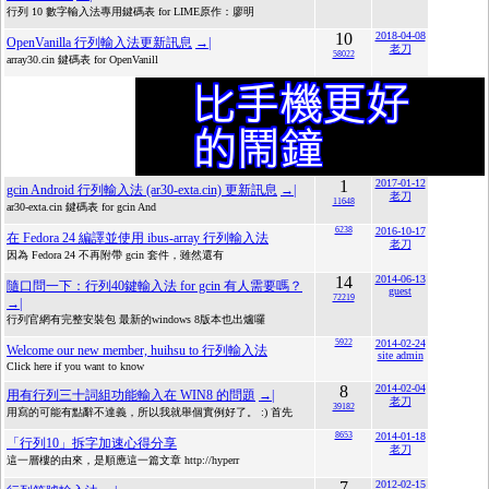
行列 10 數字輸入法專用鍵碼表 for LIME原作：廖明
10
2018-04-08
OpenVanilla 行列輸入法更新訊息
→|
老刀
58022
array30.cin 鍵碼表 for OpenVanill
1
2017-01-12
gcin Android 行列輸入法 (ar30-exta.cin) 更新訊息
→|
老刀
11648
ar30-exta.cin 鍵碼表 for gcin And
6238
2016-10-17
在 Fedora 24 編譯並使用 ibus-array 行列輸入法
老刀
因為 Fedora 24 不再附帶 gcin 套件，雖然還有
14
2014-06-13
隨口問一下：行列40鍵輸入法 for gcin 有人需要嗎？
guest
72219
→|
行列官網有完整安裝包 最新的windows 8版本也出爐囉
5922
2014-02-24
Welcome our new member, huihsu to 行列輸入法
site admin
Click here if you want to know
8
2014-02-04
用有行列三十詞組功能輸入在 WIN8 的問題
→|
老刀
39182
用寫的可能有點辭不達義，所以我就舉個實例好了。 :) 首先
8653
2014-01-18
「行列10」拆字加速心得分享
老刀
這一層樓的由來，是順應這一篇文章 http://hyperr
7
2012-02-15