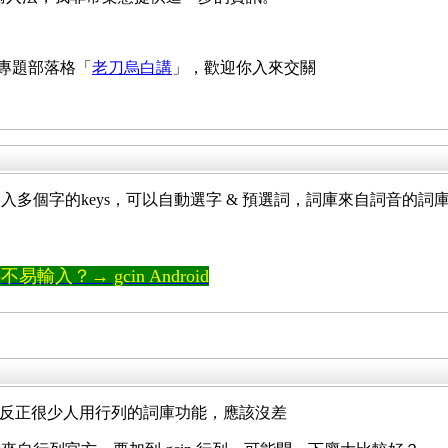
 專題部落格「
老刀烏白講
」，歡迎你入來交關
入多個字的keys，可以自動選字 & 預選詞，詞庫來自詞音的詞
輸入？→ gcin Android
當，不過反正很少人用行列的詞庫功能，應該沒差