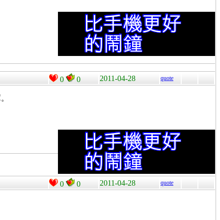
2011-04-28
quote
0
0
庫。
2011-04-28
quote
0
0