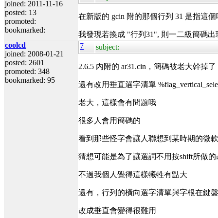
joined: 2011-11-16
posted: 13
在新版的 gcin 附的那個行列 31 是指這個
promoted:
bookmarked:
我發現若換成 "行列31", 則一二級簡碼
coolcd
7
subject:
joined: 2008-01-21
posted: 2601
2.6.5 內附的 ar31.cin，簡碼被老大幹掉了
promoted: 348
bookmarked: 95
還有改用垂直選字清單 %flag_vertical_selec
老大，這樣會有問題哦
很多人會用簡碼的
看到那些怪字會讓人聯想到某時期的微軟
猜想可能是為了讓選詞不用按shift所做
不過我個人覺得這樣犧牲有點大
還有，行列的橫向選字清單與字根在鍵
改成垂直會變得很難用