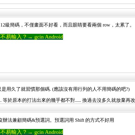
12級簡碼，不僅畫面不好看，而且眼睛要看兩個 row，太累了。
輸入？→ gcin Android
 只是用久了就習慣那個碼. (應該沒有用行列的人不用簡碼的吧?)
等於原本的打法出來的幾乎都不對..... 換過去沒多久就放棄再改
以沒辦法兼顧簡碼&預選詞。預選詞用 Shift 的方式不好用
輸入？→ gcin Android