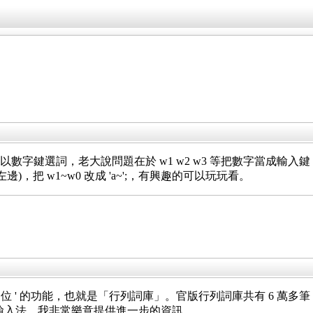
直接以數字鍵選詞，老大說問題在於 w1 w2 w3 等把數字當
r 左邊)，把 w1~w0 改成 'a~';，有興趣的可以玩玩看。
 ' 的功能，也就是「行列詞庫」。官版行列詞庫共有 6 萬多筆
的行列輸入法，我非常樂意提供進一步的資訊。