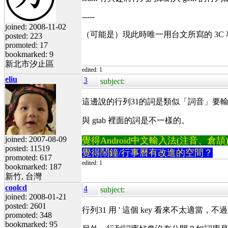
-----
joined: 2008-11-02
（可能是）現此時唯一用台文所寫的 3C
posted: 223
promoted: 17
bookmarked: 9
新北市汐止區
edited: 1
eliu
3
subject:
這邊說的行列31的詞是類似「詞音」要輸
與 gtab 裡面的詞是不一樣的。
joined: 2007-08-09
覺得Android中文輸入法(注音、倉頡)不易
posted: 11519
覺得鬧鐘/行事曆有改進的空間？
promoted: 617
edited: 1
bookmarked: 187
新竹, 台灣
coolcd
4
subject:
joined: 2008-01-21
posted: 2601
行列31 用 ' 這個 key 看來不太適
promoted: 348
bookmarked: 95