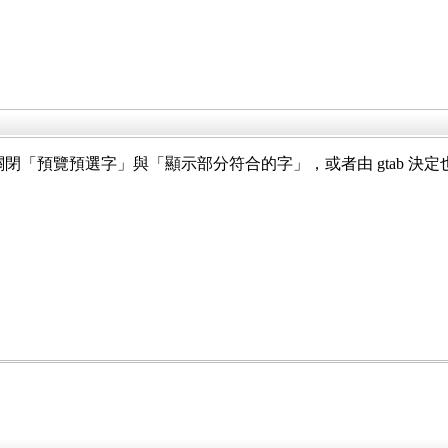
注意：要關閉「預覽預選字」與「顯示部分符合的字」，或者由 gtab 決定
高