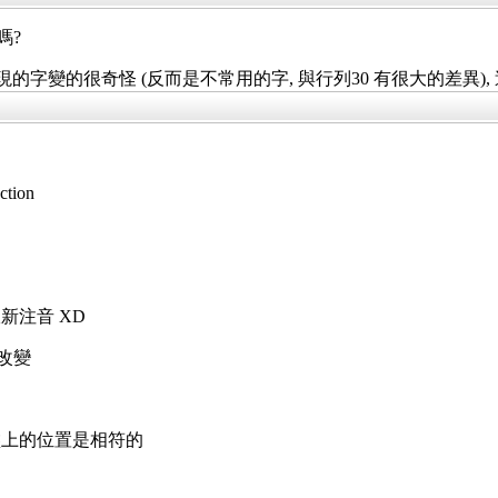
嗎?
出現的字變的很奇怪 (反而是不常用的字, 與行列30 有很大的差異)
tion
新注音 XD
的改變
盤上的位置是相符的