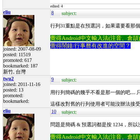
edited: 4
eliu
8
subject:
行列31重點是在預選詞，如果還要看那個
覺得Android中文輸入法(注音、倉頡)不易
覺得鬧鐘/行事曆有改進的空間？
joined: 2007-08-09
posted: 11519
promoted: 617
bookmarked: 187
新竹, 台灣
twu2
9
subject:
joined: 2011-11-16
posted: 13
用行列簡碼的幾乎不看是那一個的吧....
promoted:
bookmarked:
這樣改對舊的行列使用者可能沒辦法接受. 
eliu
10
subject:
問題是簡碼 & 預選詞都是按 1234，所
覺得Android中文輸入法(注音、倉頡)不易