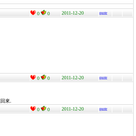
2011-12-20
quote
0
0
2011-12-20
quote
0
0
回來.
2011-12-20
quote
0
0