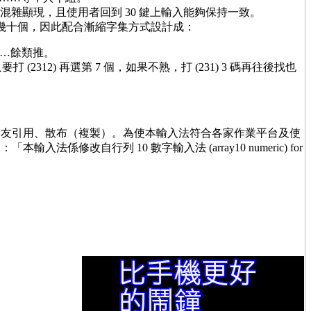
跟字混雜顯現，且使用者回到 30 鍵上輸入能夠保持一致。
幾十個，因此配合漸縮字集方式設計成：
號……餘類推。
12) 再選第 7 個，如果不熟，打 (231) 3 碼再往後找也
朋友引用、散布（複製）。為使本輸入法符合各家作業平台及使
自行列 10 數字輸入法 (array10 numeric) for