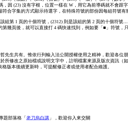
前導碼，因 (23) 沒有字根，位置一樣在 W，用它為前導碼就不會
縮符合字集的方式顯示待選字，在特殊符號的部份因每組符號有
1) 是該組第 1 頁的十個符號，(2312) 則是該組的第 2 頁的十個符
頁後，就可以直接打 4 碼快速找到，例如要「■」符號，只要打 (23
光哲先生共有。惟依行列輸入法公開授權使用之精神，歡迎各位
改之原始檔或說明文字中，註明檔案來源及版次資訊（如：「本輸入法係修改
輸入法表格版本後續更新時，可提醒修正者或使用者配合維護。
 專題部落格「
老刀烏白講
」，歡迎你入來交關