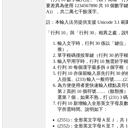
要差異為使用 1234567890 共 10 個
A)），共二萬七千餘漢字。
註：本輸入法另提供支援 Unicode 3.1
「行列 10」與「行列 30」相異之處，
輸入文字時，行列 30 係以「鍵位」
推）。
單字根碼僅按單鍵（行列 30 的字根碼
輸入罕用字時，行列 10 無需於字根尾
行列 30 每個漢字最多拆 4 個字
行列 10 亦保留輸入原先行列 30 的
入括弧、(233) 輸入一般符號……(
為方便使用者更快速輸入標點及符號，於上述 
第 2 頁的 10 個符號……（餘類
選第 7 個，如果不熟，打 (231)
行列 10 新增輸入全形英文字母及數
字所需時間。說明如下：
(2551)：全形英文字母Ａ至Ｊ，共 1
(2552)：全形英文字母Ｋ至Ｔ，共 1