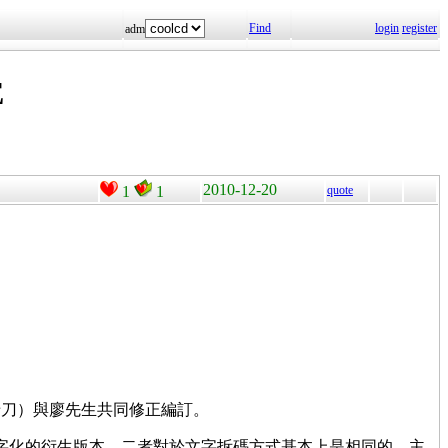
Find
login
register
adm
E
2010-12-20
1
1
quote
老刀）與廖先生共同修正編訂。
字根數字化的衍生版本，二者對於文字拆碼方式基本上是相同的。主