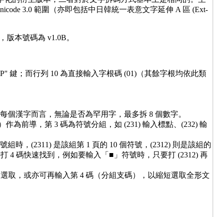
icode 3.0 範圍（亦即包括中日韓統一表意文字延伸 A 區 (Ext-
，版本號碼為 v1.0B。
 鍵；而行列 10 為直接輸入字根碼 (01)（其餘字根均依此類
，故對每個漢字而言，無論是否為罕用字，最多拆 8 個數字。
為前導，第 3 碼為符號分組，如 (231) 輸入標點、(232) 輸
時，(2311) 是該組第 1 頁的 10 個符號，(2312) 則是該組的
4 碼快速找到，例如要輸入「■」符號時，只要打 (2312) 再
選字窗選取，或亦可再輸入第 4 碼（分組支碼），以縮短選取全形文