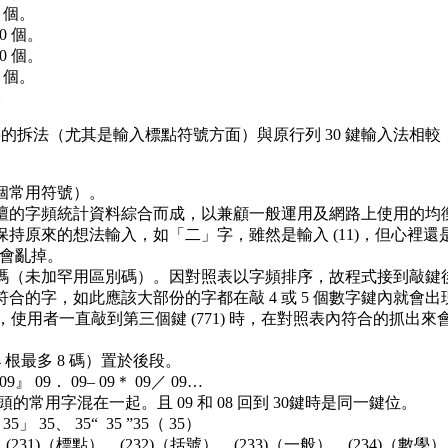
 個。
0 個。
0 個。
 個。
。
的拆法（尤其是輸入標點符號方面）與原行列 30 鍵輸入法相
個常用符號）。
壇的字頻統計資料綜合而成，以兼顧一般運用及網路上使用的均
原來的想法輸入，如「二」字，雖然是輸入 (11)，但心裡還是想著
才不會亂掉。
8 數碼（未加罕用區別碼）。因對照表以字頻排序，故程式接到
的字，如此應該大部份的字都在敲 4 或 5 個數字鍵內就會出現
12) 四種拆法，使用者一直敲到第三個鍵 (771) 時，在對照表內符
 根最多 8 碼）置於後段。
』 09． 09– 09＊ 09／ 09…
) 開頭的常用字混在一起。且 09 和 08 回到 30鍵時是同一鍵位。
35」 35、 35“ 35 ”35（ 35）
(231)（標點）、(232)（括號）、(233)（一般）、(234)（