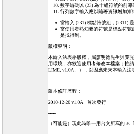
數字編碼以 (23) 為十組符號的
行列數字輸入應以隨著資訊增加漸
當輸入 (231) 標點符號組，(231
當使用者熟知要的符號是標點符號的第幾
是找得到。
版權聲明：
本輸入法表格版權，屬廖明德先生與葉
用環境，亦歡迎使用者修改本檔案；惟請於所修
LIME, v1.0A」），以因應未來本
版本修訂歷程：
2010-12-20 v1.0A 首次發行
-----
（可能是）現此時唯一用台文所寫的 3C