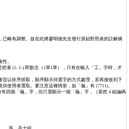
較，已略有調整。故在此將廖明德先生發行原始對照表的註解摘
衡性。
 (1- 1-) 即默念（1單1單），只有在輸入「工」字時，才
敲鍵後宜以依序抓取，順序顯示待選字的方式處理，若再接收到下
供使用者選取。要注意這種情形，如「龜」有 (7711)、
合的抓出來會有四個「龜」字，但只需顯示一個「龜」字，（當然 4 組編碼
數學）……等，共十組。