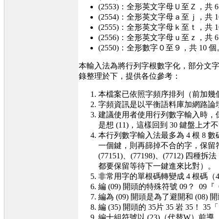
(2553)：全形英文字母Ｕ至Ｚ，共 6
(2554)：全形英文字母ａ至ｊ，共 1
(2555)：全形英文字母ｋ至ｔ，共 1
(2556)：全形英文字母ｕ至ｚ，共 6
(2550)：全形數字０至９，共 10 個
本輸入法為將行列字根數字化，部分文字
錄整理於下，提供各位參考：
本檔案已依照字頻序排列（前加幾
字頻資訊是以平衡語料庫加網路論
建議使用者使用行列數字輸入時，保持
是想 (11)，這樣回到 30 鍵盤上
本行列數字輸入法最多為 4 根 
一個鍵，則再篩掉不合的字，保留符合
(77151)、(77198)、(77
都要保留等待下一鍵進來比對）。
非常用字的單根碼轉變成 4 根碼（4
編 (09) 開頭的特殊符號 09？ 09『 09
編為 (09) 開頭是為了避開和 (08
編 (35) 開頭的 35片 35 岩 35！ 35「 
編十組符號以 (23)（代替W）前導，