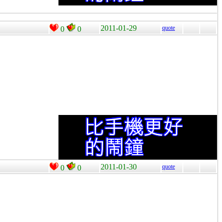
2011-01-29
quote
0
0
2011-01-30
quote
0
0