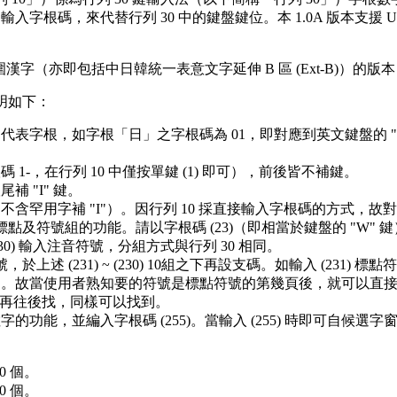
數字鍵輸入字根碼，來代替行列 30 中的鍵盤鍵位。本 1.0A 版本支援 Un
 範圍漢字（亦即包括中日韓統一表意文字延伸 B 區 (Ext-B)）的版本
說明如下：
代表字根，如字根「日」之字根碼為 01，即對應到英文鍵盤的 "P"
 1-，在行列 10 中僅按單鍵 (1) 即可），前後皆不補鍵。
補 "I" 鍵。
根（不含罕用字補 "I"）。因行列 10 採直接輸入字根碼的方式
標點及符號組的功能。請以字根碼 (23)（即相當於鍵盤的 "W" 鍵）作
230) 輸入注音符號，分組方式與行列 30 相同。
(231) ~ (230) 10組之下再設支碼。如輸入 (231) 標點符號組
推）。故當使用者熟知要的符號是標點符號的第幾頁後，就可以直接打 
 3 碼再往後找，同樣可以找到。
字的功能，並編入字根碼 (255)。當輸入 (255) 時即可自候
0 個。
0 個。