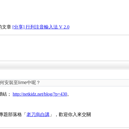
 的文章
[分享] 行列注音輸入法 V 2.0
安裝至lime中呢？
個聯結；
http://netkidz.net/blog/?p=430
。
 專題部落格「
老刀烏白講
」，歡迎你入來交關