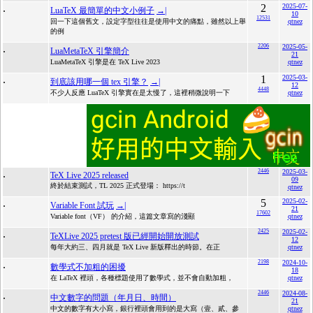
.
2
2025-07-
LuaTeX 最簡單的中文小例子
→|
10
12531
回一下這個舊文，設定字型往往是使用中文的痛點，雖然以上舉
qtnez
的例
.
2206
2025-05-
LuaMetaTeX 引擎簡介
21
LuaMetaTeX 引擎是在 TeX Live 2023
qtnez
.
1
2025-03-
到底該用哪一個 tex 引擎？
→|
12
4448
不少人反應 LuaTeX 引擎實在是太慢了，這裡稍微說明一下
qtnez
.
2446
2025-03-
TeX Live 2025 released
09
終於結束測試，TL 2025 正式登場： https://t
qtnez
.
5
2025-02-
Variable Font 試玩
→|
21
17602
Variable font（VF） 的介紹，這篇文章寫的淺顯
qtnez
.
2425
2025-02-
TeXLive 2025 pretest 版已經開始開放測試
12
每年大約三、四月就是 TeX Live 新版釋出的時節。在正
qtnez
.
2198
2024-10-
數學式不加粗的困擾
18
在 LaTeX 裡頭，各種標題使用了數學式，並不會自動加粗，
qtnez
.
2446
2024-08-
中文數字的問題（年月日、時間）
21
中文的數字有大小寫，銀行裡頭會用到的是大寫（壹、貳、參
qtnez