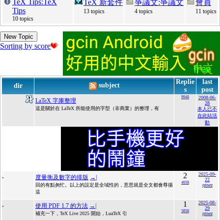
TeX Tips:TeX
TeX 新套件
爭議文:爭議文
會員
Tips
13 topics
4 topics
11 topics
10 topics
New Topic
Sorting by score
Replie
last
subject
dir
s
post
9948
2008-06-
LaTeX 字庫整理
28
這是關於在 LaTeX 所能使用的字型（非商業）的整理，有
本人已不
在此站活
動
.
2
2025-09-
度量衡及數字的排版
→|
22
4658
回的有點匆忙。以上的設定是全域性的，意思就是全文都會尊循
qtnez
這
.
1
2025-08-
使用 PDF 1.7 的方法
→|
29
5858
補充一下，TeX Live 2025 開始，LuaTeX 引
qtnez