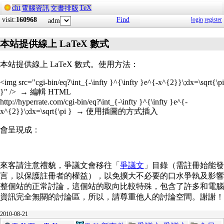
cht
TeX
電腦資訊
文書排版
visit:
160968
Find
login
register
adm
本站提供線上 LaTeX 數式
本站提供線上 LaTeX 數式。使用方法：
<img src="cgi-bin/eq?\int_{-\infty }^{\infty }e^{-x^{2}}\;dx=\sqrt{\pi
}" /> → 編輯 HTML
http://hyperrate.com/cgi-bin/eq?\int_{-\infty }^{\infty }e^{-
x^{2}}\;dx=\sqrt{\pi } → 使用插圖的方式插入
會呈現成：
來客請注意禮貌，爭議文會移往「
爭議文
」目錄（需註冊始能發
言，以保護註冊者的權益），以免擴大不必要的口水爭執及影響
整個站的正常討論，這個站的取向比較特殊，包含了許多和電腦
資訊完全無關的討論區，所以，請尊重他人的討論空間。謝謝！
2010-08-21