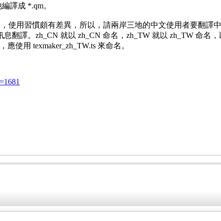
他編譯成 *.qm。
使用習慣頗有差異，所以，請兩岸三地的中文使用者要翻譯中文訊息的
譯。zh_CN 就以 zh_CN 命名，zh_TW 就以 zh_TW 命
應使用 texmaker_zh_TW.ts 來命名。
?t=1681