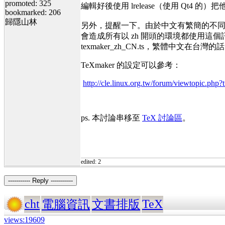
promoted: 325
編輯好後使用 lrelease（使用 Qt4 的）把
bookmarked: 206
歸隱山林
另外，提醒一下。由於中文有繁簡的不同，
會造成所有以 zh 開頭的環境都使用這個訊息翻
texmaker_zh_CN.ts，繁體中文在台灣的話，
TeXmaker 的設定可以參考：
http://cle.linux.org.tw/forum/viewtopic.php
ps. 本討論串移至
TeX 討論區
。
edited: 2
----------- Reply -----------
cht
TeX
電腦資訊
文書排版
views:19609