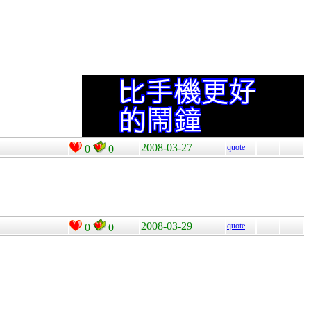
2008-03-27
quote
0
0
2008-03-29
quote
0
0