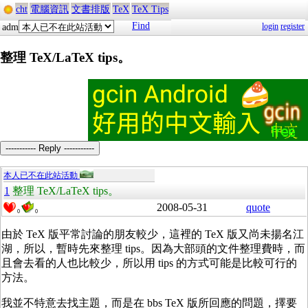
cht
電腦資訊
文書排版
TeX
TeX Tips
Find
login
register
adm
整理 TeX/LaTeX tips。
----------- Reply -----------
本人已不在此站活動
1
整理 TeX/LaTeX tips。
2008-05-31
quote
0
0
由於 TeX 版平常討論的朋友較少，這裡的 TeX 版又尚未揚名江
湖，所以，暫時先來整理 tips。因為大部頭的文件整理費時，而
且會去看的人也比較少，所以用 tips 的方式可能是比較可行的
方法。
我並不特意去找主題，而是在 bbs TeX 版所回應的問題，擇要