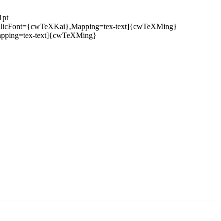
1pt
talicFont={cwTeXKai},Mapping=tex-text]{cwTeXMing}
apping=tex-text]{cwTeXMing}