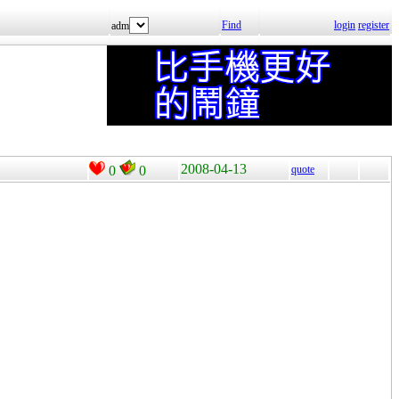
Find
login
register
adm
2008-04-13
0
0
quote