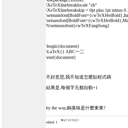
\XeTeXlinebreaklocale "zh"
\XeTeXlinebreakskip = 0pt plus 1pt minus 0.
\setmainfont[BoldFont={cwTeXHeiBold},I
\setsansfont[BoldFont={cwTeXHeiBold},M
%\setmonofont{cwTeXFangSong}
\begin{document}
\LaTeX{} ABC一二
\end{document}
不好意思,我不知道怎麼貼程式碼
結果是,每個字元都自動+1
by the way,銅臭味是什麼東東?
edited: 1