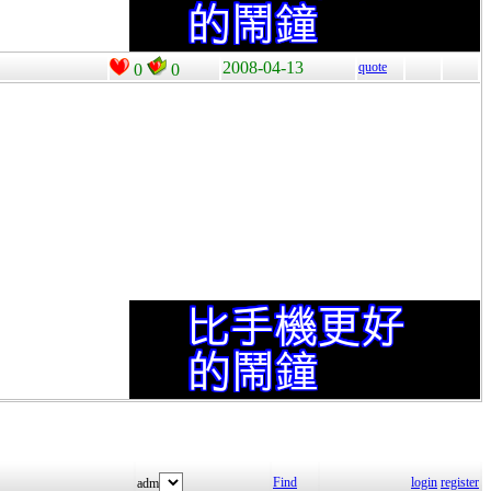
2008-04-13
quote
0
0
Find
login
register
adm