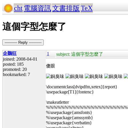
cht
TeX
電腦資訊
文書排版
這個字型怎麼了
----------- Reply -----------
企鵝狂
1
subject: 這個字型怎麼了
joined: 2008-04-01
posted: 185
傻眼
promoted: 20
bookmarked: 7
\documentclass[dvipdfm,xetex]{report}
\usepackage[T1]{fontenc}
\makeatletter
%%%%%%%%%%%%%%%%%%%%%%%%%%%%
%\usepackage{amsfonts}
%\usepackage{amssymb}
%\usepackage{verbatim}
\usepackage{xltxtra}