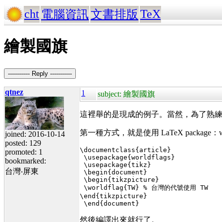
cht
TeX
電腦資訊
文書排版
繪製國旗
----------- Reply -----------
qtnez
1
subject: 繪製國旗
這裡舉的是現成的例子。當然，為了熟
第一種方式，就是使用 LaTeX package：
joined: 2016-10-14
posted: 129
\documentclass{article}
promoted: 1
 \usepackage{worldflags}
bookmarked:
 \usepackage{tikz}
台灣‧屏東
 \
begin
{document}
 \
begin
{tikzpicture}
 \worldflag{TW} % 台灣的代號使用 TW
\
end
{tikzpicture}
 \
end
{document}
然後編譯出來就行了。