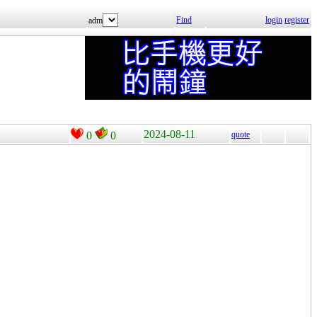
Find
login
register
adm
2024-08-11
0
0
quote