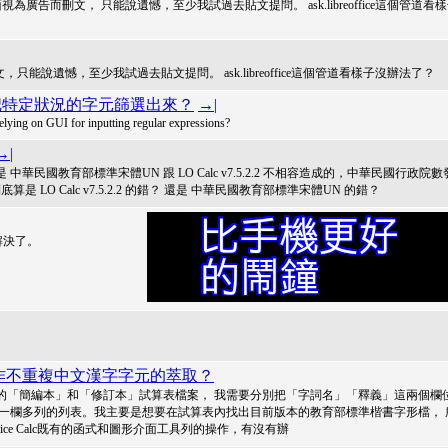
畫面視為廣告而刪文， 只能說遺憾，至少我試過去貼文提問。 ask.libreoffice這個管道看
刪文，只能說遺憾，至少我試過去貼文提問。 ask.libreoffice這個管道看樣子沒辦法了？
以把特定狀況的字元篩選出來？
→|
 relying on GUI for inputting regular expressions?
→|
國教育部標準宋體UN 跟 LO Calc v7.5.2.2 不相容造成的，中華民國行政院數
O Calc v7.5.2.2 的錯？ 還是 中華民國教育部標準宋體UN 的錯？
解決了。
能否操作不重複中文漢字字元的萃取？
的「簡編本」和「修訂本」試算表檔案， 我需要分別把「字詞名」「釋義」這兩個欄
一欄多列的列表。我主要是想要在試算表內找出目前版本的教育部標準楷書字形檔， 
fice Calc既有的函式和圖形介面工具列的操作，有沒有辦