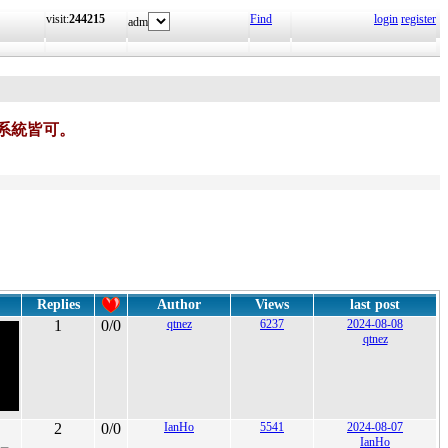
visit:
244215
Find
login
register
adm
系統皆可。
Replies
Author
Views
last post
1
0/0
qtnez
6237
2024-08-08
qtnez
2
0/0
IanHo
5541
2024-08-07
IanHo