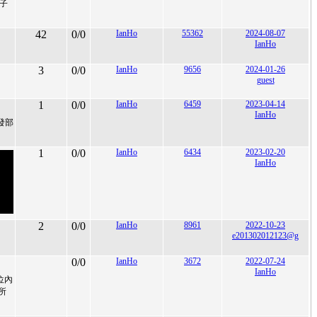
樣子
42
0/0
IanHo
55362
2024-08-07
IanHo
3
0/0
IanHo
9656
2024-01-26
guest
1
0/0
IanHo
6459
2023-04-14
IanHo
發部
1
0/0
IanHo
6434
2023-02-20
IanHo
2
0/0
IanHo
8961
2022-10-23
e201302012123@g
0/0
IanHo
3672
2022-07-24
IanHo
位內
所