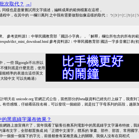
欄 的批次取代？
→|
or Mac，同樣也是盡量嘗試用文字描述，編輯成果的範例檔案在這裡，
ethodTables檔案編輯的過程中，在其中的 一欄11萬列 之中我有需要做類似像這樣的取代： ㄅ|ㄆ|ㄇ|ㄈ|ㄉ|ㄊ|ㄋ
牌。 參考資料源1：中華民國教育部「國語小字典」，「解釋」欄位所包含的所有的
ontent/M0001/respub/dict_mini_download.html 參考資料源2：中華民國教育部 國語一字多音審訂表(初
中，一些 我google不出所以
看不懂到底是什麼意思，使用
最能精準的表達出這些英文
中國大陸中文 可以先略過）
預計明天在 unicode.org 官網正式公告，當然部分的beta版資料已經先行上線了，我查到
st/把區段名稱依序瀏覽一輪，有些感慨，仔細看區段名稱，可以發現一個細節，就是拉丁字母系列的區段，越新
務中的黑底綠字瀑布效果？
始在網路上放宣傳片了，當年我看了駭客任務系列電影中的黑底綠字文字瀑布特效，我
瀑布文字，全部都置換成 純「正體中文漢字」體系的 筆畫、部件、部首、常用國字
布中一個接一個落下的字元，前後都會有某種意義上的關聯。我個人沒有在寫程式