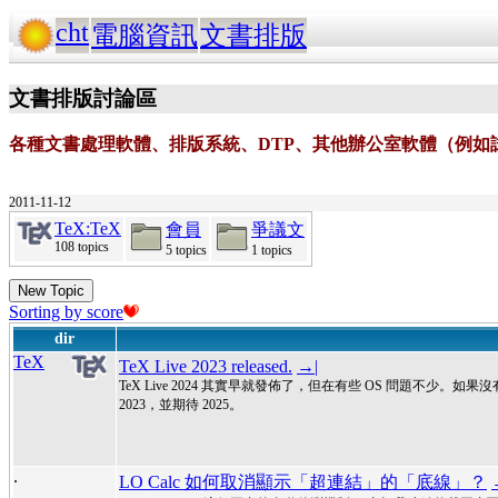
cht
電腦資訊
文書排版
文書排版討論區
各種文書處理軟體、排版系統、DTP、其他辦公室軟體（例如
2011-11-12
TeX:TeX
會員
爭議文
108 topics
5 topics
1 topics
New Topic
Sorting by score
dir
TeX
TeX Live 2023 released.
→|
TeX Live 2024 其實早就發佈了，但在有些 OS 問題不少。
2023，並期待 2025。
.
LO Calc 如何取消顯示「超連結」的「底線」？