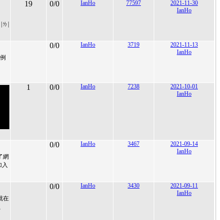
19
0/0
IanHo
77597
2021-11-30
IanHo
|ㄌ|
0/0
IanHo
3719
2021-11-13
IanHo
範例
1
0/0
IanHo
7238
2021-10-01
IanHo
0/0
IanHo
3467
2021-09-14
IanHo
了網
加入
0/0
IanHo
3430
2021-09-11
IanHo
就在
、