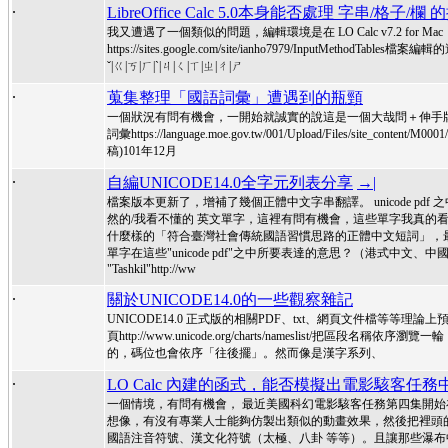
.
LibreOffice Calc 5.0本身能否處理 字串/格子/
我又遭遇了一個類似的問題，編輯環境是在 LO Calc v7.2 f
https://sites.google.com/site/ianho7979/InputM
ˇ|ㄍ|ㄎ|ㄏ|ˋ|ㄐ|ㄑ|ㄒ|ㄓ|ㄔ|ㄕ
.
蒐集整理「國語詞彙」遭遇到的瓶頸
一個狀況有問有機會，一開始就誠實的說這是一個大哉問＋伸手
詞彙https://language.moe.gov.tw/001/Upload/Files/site_c
稿)101年12月
.
自編UNICODE14.0全字元列表分享
→|
檔案版本更新了，增補了幾個正體中文字串翻譯。 unicode pdf 之
然的/我看不懂的 英文單字，這裡有問有機會，這些單字我真的
什麼樣的「符合臺灣社會傳統國語習慣思路的正體中文短詞」，
單字在這些"unicode pdf"之中所要表達的意思？（港式中文、
"Tashkil"http://ww
.
關於UNICODE14.0的一些觀察雜記
UNICODE14.0 正式版的相關PDF、txt、網頁文件檔等等理論上
頁http://www.unicode.org/charts/namesli
的，碼位也會依序「往後擺」。然而像是漢字系列、
.
LO Calc 內建的函式，能否模擬出電影駭客任
一個情境，有問有機會， 最近美國科幻電影駭客任務第四集開
想像，有沒有專業人士能夠仿製出類似的動畫效果，然後把裡頭的
國語注音符號、漢文化符號（太極、八卦 等等）。且讓那些瀑