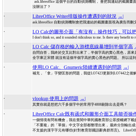
ask.libreoffice 這個平台的自動偵測機制， 會把我連結的截圖
沒辦法了？
.
LibreOffice Writer排版操作遭遇到的狀況
→|
ask.libreoffice 自動偵測機制會把我連結的截圖畫面視為廣告而
.
LO Calc的圖形介面「有沒有」操作技巧，可
I don't think so, and it sounded ridiculous to me. Is there any benefit to
.
LO Calc 儲存格的輸入游標底線暴增到半個字高
自問自答，我終於交叉比對出來了，半個字高的實心黑色，原來是 中華民
全字庫正宋體 就沒有這個半個字高的實心黑色的問題。 所以這到底算是 L
.
使用LO Calc、Gnumeric陸續遭遇到的問題
→|
補充，「拿」字變匡形的問題，我從LO7423更新到LO7442之後
.
vlookup 使用上的問題
→|
其實你就是想把六千多個字中的常用字4808剔除出去是嗎？
.
LibreOffice Calc既有函式和圖形介面工具
一個情境有問有機會，我在查閱中華民國教育部公眾授權網下載
「不重複」的「單個」中文字全部都整理出來， 最終分別輸出成
不支援的漢字字元有哪些(針對教育部國語辭典群而言)。 LibreOf