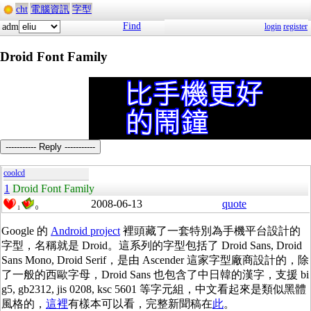
cht
電腦資訊
字型
Find
adm
login
register
Droid Font Family
----------- Reply -----------
coolcd
1
Droid Font Family
2008-06-13
quote
1
0
Google
的
Android project
裡頭藏了一套特別為手機平台設計的
字型，名稱就是
Droid
。這系列的字型包括了
Droid Sans, Droid
Sans Mono, Droid Serif
，是由
Ascender
這家字型廠商設計的，除
了一般的西歐字母，
Droid Sans
也包含了中日韓的漢字，支援
bi
g5, gb2312, jis 0208, ksc 5601
等字元組，中文看起來是類似黑體
風格的，
這裡
有樣本可以看，完整新聞稿在
此
。