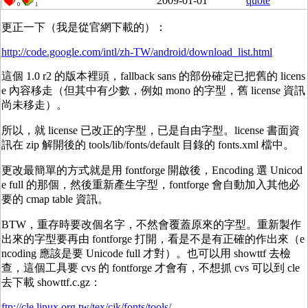
2009-01-01
quote
0
1
更正一下（我是從官網下載的）：
http://code.google.com/intl/zh-TW/android/download_list.html
這個 1.0 r2 的版本裡頭，fallback sans 的部份確定已把舊的 licens
e 內容移走（但其中有少數，例如 mono 的字型，舊 license 資訊
尚未移走）。
所以，就 license 已改正的字型，已是自由字型。license 書面資
訊在 zip 解開後的 tools/lib/fonts/default 目錄的 fonts.xml 檔中。
更改最簡單的方式就是用 fontforge 開啟後，Encoding 選 Unicod
e full 的那個，然後重新產生字型，fontforge 會自動加入其他必
要的 cmap table 資訊。
BTW，重存時要改個名字，不然會覆蓋原來的字型。重新製作
出來的字型要再由 fontforge 打開，看是不是有正確的作出來（e
ncoding 應該是要 Unicode full 才對）。也可以用 showttf 去檢
查，這個工具要 cvs 的 fontforge 才會有，不想抓 cvs 可以到 cle
去下載 showttf.c.gz：
ftp://cle.linux.org.tw/tex/cjk/fonts/tools/