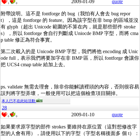
2009-01-09
quote
1
0
附帶說明。這不是 fontforge 的 bug（我怕有人會去 bug repor
t），這是 fontforge 的 feature。因為該字型在非 bmp 的區域並沒
有 glyph（超出 Unicode 範圍的不算在內，就是那些部件 stroke
s），所以 fontforge 會自行判斷成 Uniocde BMP 字型，而將 cma
p table 修正為符合事實。
第二次載入的是 Unicode BMP 字型，我們將他 encoding 成 Unic
ode full，表示我們將要加字在非 BMP 區，所以 fontforge 會讓你
把 UCS4 cmap table 給加上去。
ps. validate 無需去理會，除非你能解讀裡頭的內容，否則很容易
誤判將字型弄壞，一般使用可以把這個檢查項目關掉。
本人已不在此站活動
28
2009-01-10
quote
0
0
如果要求原字型的部件 strokes 要維持在原位置（這對想修改字
型的人會有用），請使用以下的字型（字型名稱後面多 個 t）：