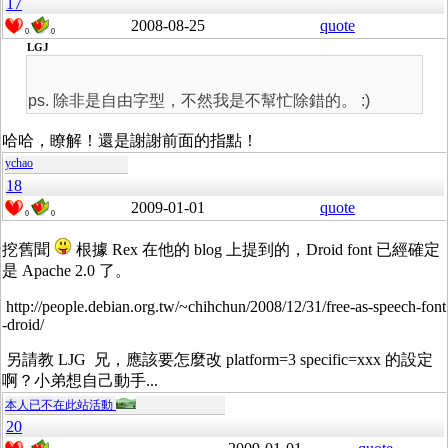
17
2008-08-25
quote
0
0
LGJ
ps. 除非是自由字型，不然我是不幫忙除錯的。 :)
哈哈，瞭解！還是謝謝前面的指點！
ychao
18
2009-01-01
quote
0
0
挖舊聞
根據 Rex 在他的 blog 上提到的，Droid font 已經確定
是 Apache 2.0 了。
http://people.debian.org.tw/~chihchun/2008/12/31/free-as-speech-font
-droid/
另請教 LJG 兄，應該要怎麼改 platform=3 specific=xxx 的設定
啊？小弟想自己動手...
本人已不在此站活動
20