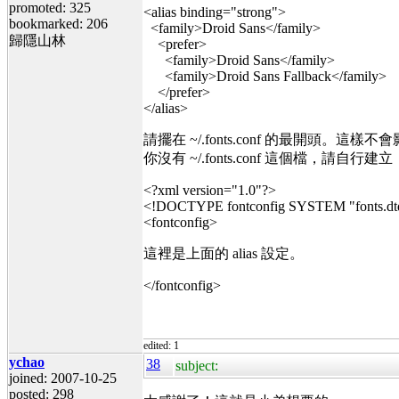
promoted: 325
<alias binding="strong">
bookmarked: 206
<family>Droid Sans</family>
歸隱山林
<prefer>
<family>Droid Sans</family>
<family>Droid Sans Fallback</family>
</prefer>
</alias>
請擺在 ~/.fonts.conf 的最開頭。這樣不會影響你
你沒有 ~/.fonts.conf 這個檔，請
<?xml version="1.0"?>
<!DOCTYPE fontconfig SYSTEM "fonts.dt
<fontconfig>
這裡是上面的 alias 設定。
</fontconfig>
edited: 1
ychao
38
subject:
joined: 2007-10-25
posted: 298