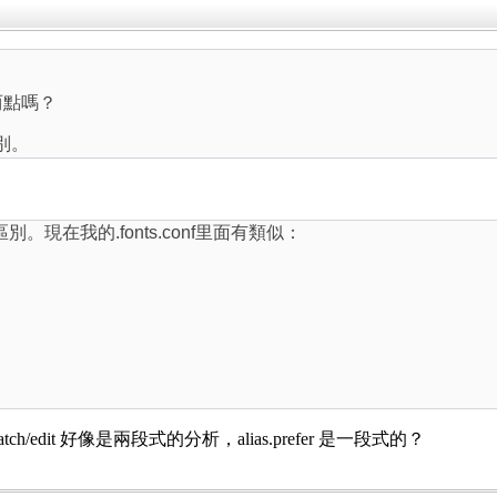
两點嗎？
區別。
efer的區別。現在我的.fonts.conf里面有類似：
dit 好像是兩段式的分析，alias.prefer 是一段式的？