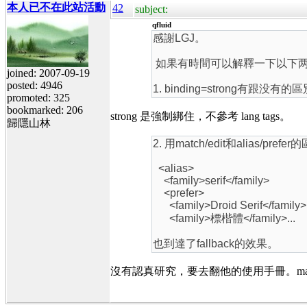
本人已不在此站活動
42
subject:
qfluid
感謝LGJ。
如果有時間可以解釋一下以下
joined: 2007-09-19
posted: 4946
1. binding=strong有跟没有的
promoted: 325
bookmarked: 206
strong 是強制綁住，不參考 lang tags。
歸隱山林
2. 用match/edit和alias/pr
<alias>
<family>serif</family>
<prefer>
<family>Droid Serif</family>
<family>標楷體</family>...
也到達了fallback的效果。
沒有認真研究，要去翻他的使用手冊。match/e