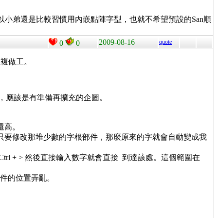
，但是也比較朦朧。所以小弟還是比較習慣用內嵌點陣字型，也就不希望預設的San順
2009-08-16
quote
0
0
重複做工。
，所以，應該是有準備再擴充的企圖。
還高。
只要修改那堆少數的字根部件，那麼原來的字就會自動變成我
 Shift + Ctrl + > 然後直接輸入數字就會直接 到達該處。這個範圍在
根部件的位置弄亂。