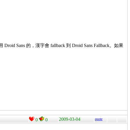
 Sans 的，漢字會 fallback 到 Droid Sans Fallback。如果
2009-03-04
quote
0
0