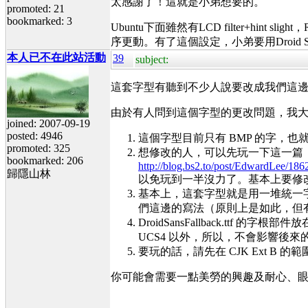
太感謝了！這就是小弟想要的。
promoted: 21
bookmarked: 3
Ubuntu下面雖然有LCD filter+hin
序更動。有了這個設定，小弟要用Droid
本人已不在此站活動
39
subject:
這套字型有聽到不少人說要改成我們這
由於有人問到這個字型的更改問題，我大概說明一下 
joined: 2007-09-19
posted: 4946
這個字型目前只有 BMP 的字，也就
promoted: 325
想修改的人，可以先玩一下這一篇
bookmarked: 206
http://blog.bs2.to/post/EdwardLee/186
歸隱山林
以免玩到一半沒力了。基本上要修
基本上，這套字型就是用一堆統一
們這邊的寫法（原則上是如此，但
DroidSansFallback.ttf 的字
UCS4 以外，所以，不會影響後來
要玩的話，請先在 CJK Ext B
你可能會需要一點美勞的興趣及耐心、