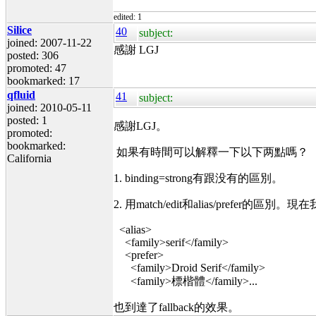
edited: 1
Silice
40
subject:
joined: 2007-11-22
感謝 LGJ
posted: 306
promoted: 47
bookmarked: 17
qfluid
41
subject:
joined: 2010-05-11
posted: 1
感謝LGJ。
promoted:
bookmarked:
如果有時間可以解釋一下以下两點嗎？
California
1. binding=strong有跟没有的區別。
2. 用match/edit和alias/prefer的區別。
<alias>
<family>serif</family>
<prefer>
<family>Droid Serif</family>
<family>標楷體</family>...
也到達了fallback的效果。