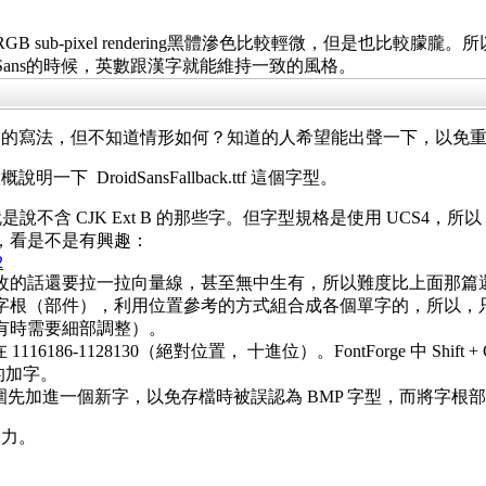
t slight，RGB sub-pixel rendering黑體滲色比較輕微
 Sans的時候，英數跟漢字就能維持一致的風格。
邊的寫法，但不知道情形如何？知道的人希望能出聲一下，以免
DroidSansFallback.ttf 這個字型。
是說不含 CJK Ext B 的那些字。但字型規格是使用 UCS4
，看是不是有興趣：
2
改的話還要拉一拉向量線，甚至無中生有，所以難度比上面那篇
字根（部件），利用位置參考的方式組合成各個單字的，所以，
有時需要細部調整）。
根部件放在 1116186-1128130（絕對位置， 十進位）。FontForge 中
的加字。
 的範圍先加進一個新字，以免存檔時被誤認為 BMP 字型，而將字
眼力。