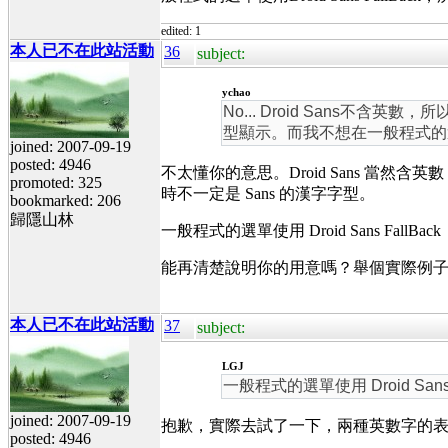
edited: 1
本人已不在此站活動
36
subject:
ychao
No... Droid Sans不含英
型顯示。而我不想在一般程式的選單使用D
joined: 2007-09-19
posted: 4946
不太懂你的意思。Droid Sans 當然含英
promoted: 325
時不一定是 Sans 的漢字字型。
bookmarked: 206
歸隱山林
一般程式的選單使用 Droid Sans FallB
能再清楚說明你的用意嗎？舉個實際例
本人已不在此站活動
37
subject:
LGJ
一般程式的選單使用 Droid San
joined: 2007-09-19
抱歉，實際去試了一下，兩種英數字的
posted: 4946