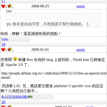
17
2008-08-25
quote
0
0
LGJ
ps. 除非是自由字型，不然我是不幫忙除錯的。 :)
哈哈，瞭解！還是謝謝前面的指點！
ychao
18
2009-01-01
quote
0
0
挖舊聞
根據 Rex 在他的 blog 上提到的，Droid font 已經確定
是 Apache 2.0 了。
http://people.debian.org.tw/~chihchun/2008/12/31/free-as-speech-font
-droid/
另請教 LJG 兄，應該要怎麼改 platform=3 specific=xxx 的設定
啊？小弟想自己動手...
本人已不在此站活動
20