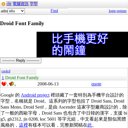
cht
電腦資訊
字型
Find
adm
login
register
Droid Font Family
----------- Reply -----------
coolcd
1
Droid Font Family
2008-06-13
quote
1
0
Google
的
Android project
裡頭藏了一套特別為手機平台設計的
字型，名稱就是
Droid
。這系列的字型包括了
Droid Sans, Droid
Sans Mono, Droid Serif
，是由
Ascender
這家字型廠商設計的，除
了一般的西歐字母，
Droid Sans
也包含了中日韓的漢字，支援
bi
g5, gb2312, jis 0208, ksc 5601
等字元組，中文看起來是類似黑體
風格的，
這裡
有樣本可以看，完整新聞稿在
此
。