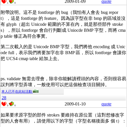
2009-01-09
quote
1
0
附帶說明。這不是 fontforge 的 bug（我怕有人會去 bug repor
t），這是 fontforge 的 feature。因為該字型在非 bmp 的區域並沒
有 glyph（超出 Unicode 範圍的不算在內，就是那些部件 stroke
s），所以 fontforge 會自行判斷成 Uniocde BMP 字型，而將 cma
p table 修正為符合事實。
第二次載入的是 Unicode BMP 字型，我們將他 encoding 成 Unic
ode full，表示我們將要加字在非 BMP 區，所以 fontforge 會讓你
把 UCS4 cmap table 給加上去。
ps. validate 無需去理會，除非你能解讀裡頭的內容，否則很容易
誤判將字型弄壞，一般使用可以把這個檢查項目關掉。
本人已不在此站活動
28
2009-01-10
quote
0
0
如果要求原字型的部件 strokes 要維持在原位置（這對想修改字
型的人會有用），請使用以下的字型（字型名稱後面多 個 t）：