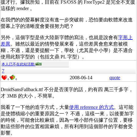
援才行。據我所知，目前在 FS/OSS 的 FreeType2 是完全不支援
這樣的 render 。
在我們的的螢幕解度沒有進一步突破前，恐怕要由軟體來改進
螢幕上字的清晰度會要很努力吧？
另外，這個字型是依大陸新字體的寫法，也就是說會有
字形上
差異
。雖然以最近的情勢發展來看，這些差異會愈來愈被模
糊，不過，還是要提醒一下，學校（尤其是中小學）是不適合
使用此類字型的（包括文鼎 PL 字型）。
本人已不在此站活動
7
2008-06-14
quote
0
0
DroidSansFallback.ttf 不分是否漢字的話，約有四 萬三千多字，
才 3MB 的大小，不簡單。
我看了一下他的造字方式，大量
使用 reference 的方式
。這可能
是使體積縮小的重要原因之一？ 不過，這樣一來，以後要加字
的時候，可能會比較麻煩，因為一堆小部件佔據了位置，要移
動這些部件的位置相當麻煩，所有利用到這個部件的字都會受
影響。