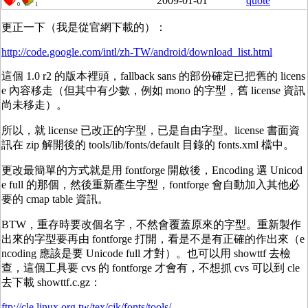
2009-01-01
quote
0
1
更正一下（我是從官網下載的）：
http://code.google.com/intl/zh-TW/android/download_list.html
這個 1.0 r2 的版本裡頭，fallback sans 的部份確定已把舊的 licens
e 內容移走（但其中有少數，例如 mono 的字型，舊 license 資訊
尚未移走）。
所以，就 license 已改正的字型，已是自由字型。license 書面資
訊在 zip 解開後的 tools/lib/fonts/default 目錄的 fonts.xml 檔中。
更改最簡單的方式就是用 fontforge 開啟後，Encoding 選 Unicod
e full 的那個，然後重新產生字型，fontforge 會自動加入其他必
要的 cmap table 資訊。
BTW，重存時要改個名字，不然會覆蓋原來的字型。重新製作
出來的字型要再由 fontforge 打開，看是不是有正確的作出來（e
ncoding 應該是要 Unicode full 才對）。也可以用 showttf 去檢
查，這個工具要 cvs 的 fontforge 才會有，不想抓 cvs 可以到 cle
去下載 showttf.c.gz：
ftp://cle.linux.org.tw/tex/cjk/fonts/tools/