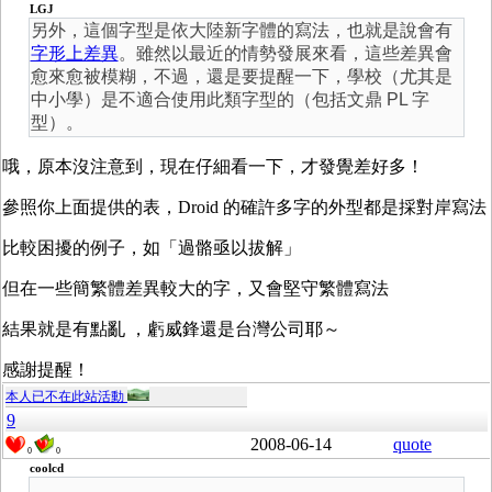
LGJ
另外，這個字型是依大陸新字體的寫法，也就是說會有
字形上差異
。雖然以最近的情勢發展來看，這些差異會
愈來愈被模糊，不過，還是要提醒一下，學校（尤其是
中小學）是不適合使用此類字型的（包括文鼎 PL 字
型）。
哦，原本沒注意到，現在仔細看一下，才發覺差好多！
參照你上面提供的表，Droid 的確許多字的外型都是採對岸寫法
比較困擾的例子，如「過骼亟以拔解」
但在一些簡繁體差異較大的字，又會堅守繁體寫法
結果就是有點亂 ，虧威鋒還是台灣公司耶～
感謝提醒！
本人已不在此站活動
9
2008-06-14
quote
0
0
coolcd