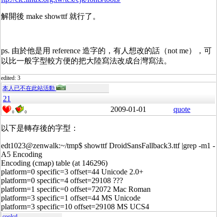
解開後 make showttf 就行了。
ps. 由於他是用 reference 造字的，有人想改的話（not me），可
以比一般字型較方便的把大陸寫法改成台灣寫法。
edited: 3
本人已不在此站活動
21
2009-01-01
quote
0
0
以下是轉存後的字型：
edt1023@zenwalk:~/tmp$ showttf DroidSansFallback3.ttf |grep -m1 -
A5 Encoding
Encoding (cmap) table (at 146296)
platform=0 specific=3 offset=44 Unicode 2.0+
platform=0 specific=4 offset=29108 ???
platform=1 specific=0 offset=72072 Mac Roman
platform=3 specific=1 offset=44 MS Unicode
platform=3 specific=10 offset=29108 MS UCS4
coolcd