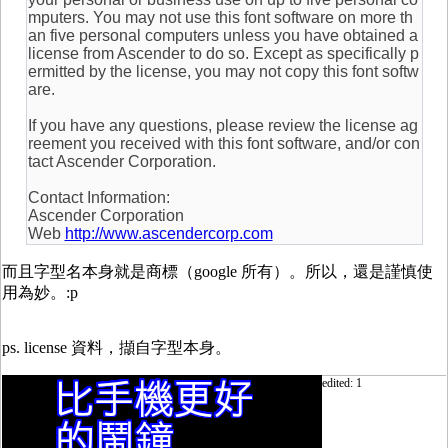
mputers. You may not use this font software on more th
an five personal computers unless you have obtained a
license from Ascender to do so. Except as specifically p
ermitted by the license, you may not copy this font softw
are.
If you have any questions, please review the license ag
reement you received with this font software, and/or con
tact Ascender Corporation.
Contact Information:
Ascender Corporation
Web
http://www.ascendercorp.com
而且字型名本身就是商標（google 所有）。所以，還是謹慎使
用為妙。:p
ps. license 資料，擷自字型本身。
edited: 1