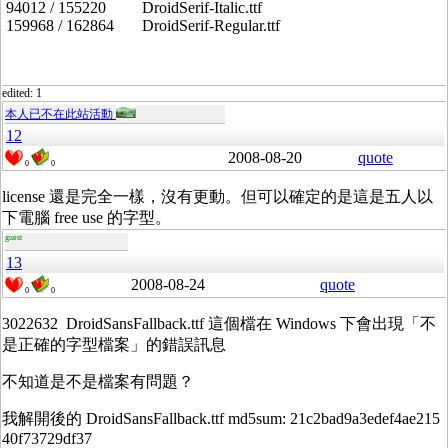
94012 / 155220 DroidSerif-Italic.ttf
159968 / 162864 DroidSerif-Regular.ttf
edited: 1
本人已不在此站活動
12
2008-08-20
quote
0
0
license 還是完全一樣，沒有更動。但可以確定的是這是五人以
下電腦 free use 的字型。
guest
13
2008-08-24
quote
0
0
3022632 DroidSansFallback.ttf 這個檔在 Windows 下會出現「不
是正確的字型檔案」的錯誤訊息
不知道是不是檔案有問題？
我解開後的 DroidSansFallback.ttf md5sum: 21c2bad9a3edef4ae215
40f73729df37