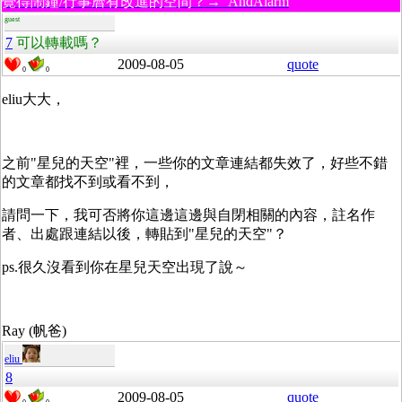
覺得鬧鐘/行事曆有改進的空間？→ AndAlarm
guest
7
可以轉載嗎？
2009-08-05
quote
0
0
eliu大大，
之前"星兒的天空"裡，一些你的文章連結都失效了，好些不錯
的文章都找不到或看不到，
請問一下，我可否將你這邊這邊與自閉相關的內容，註名作
者、出處跟連結以後，轉貼到"星兒的天空"？
ps.很久沒看到你在星兒天空出現了說～
Ray (帆爸)
eliu
8
2009-08-05
quote