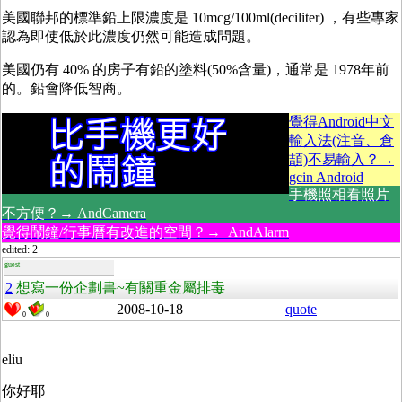
美國聯邦的標準鉛上限濃度是 10mcg/100ml(deciliter) ，有些專家
認為即使低於此濃度仍然可能造成問題。
美國仍有 40% 的房子有鉛的塗料(50%含量)，通常是 1978年前
的。鉛會降低智商。
覺得Android中文
輸入法(注音、倉
頡)不易輸入？→
gcin Android
手機照相看照片
不方便？→ AndCamera
覺得鬧鐘/行事曆有改進的空間？→ AndAlarm
edited: 2
guest
2
想寫一份企劃書~有關重金屬排毒
2008-10-18
quote
0
0
eliu
你好耶