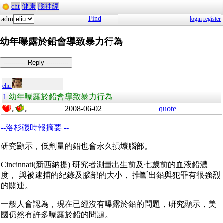
cht
健康
腦神經
Find
adm
login
register
幼年曝露於鉛會導致暴力行為
----------- Reply -----------
eliu
1
幼年曝露於鉛會導致暴力行為
2008-06-02
quote
0
0
--洛杉磯時報摘要 --
研究顯示，低劑量的鉛也會永久損壞腦部。
Cincinnati(新西納提) 研究者測量出生前及七歲前的血液鉛濃
度， 與被逮捕的紀錄及腦部的大小， 推斷出鉛與犯罪有很強烈
的關連。
一般人會認為，現在已經沒有曝露於鉛的問題，研究顯示，美
國仍然有許多曝露於鉛的問題。