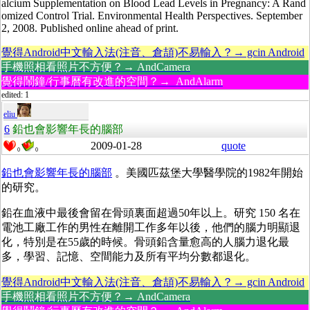
alcium Supplementation on Blood Lead Levels in Pregnancy: A Rand
omized Control Trial. Environmental Health Perspectives. September
2, 2008. Published online ahead of print.
覺得Android中文輸入法(注音、倉頡)不易輸入？→ gcin Android
手機照相看照片不方便？→ AndCamera
覺得鬧鐘/行事曆有改進的空間？→ AndAlarm
edited: 1
eliu
6
鉛也會影響年長的腦部
2009-01-28
quote
0
0
鉛也會影響年長的腦部
。美國匹茲堡大學醫學院的1982年開始
的研究。
鉛在血液中最後會留在骨頭裏面超過50年以上。研究 150 名在
電池工廠工作的男性在離開工作多年以後，他們的腦力明顯退
化，特別是在55歲的時候。骨頭鉛含量愈高的人腦力退化最
多，學習、記憶、空間能力及所有平均分數都退化。
覺得Android中文輸入法(注音、倉頡)不易輸入？→ gcin Android
手機照相看照片不方便？→ AndCamera