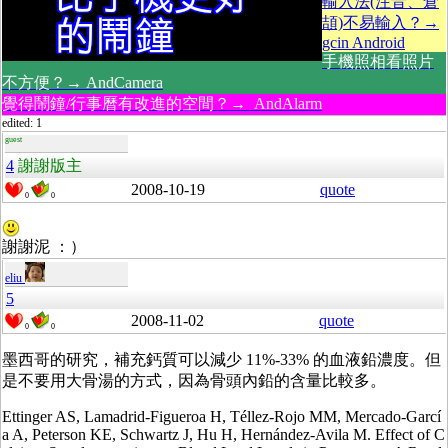
輸入法(注音、倉
頡)不易輸入？→
gcin Android
手機照相看照片
不方便？→ AndCamera
覺得鬧鐘/行事曆有改進的空間？→ AndAlarm
edited: 1
guest
4
謝謝版主
2008-10-19
quote
0
0
謝謝泥 ：）
eliu
5
2008-11-02
quote
0
0
墨西哥的研究，補充鈣質可以減少 11%-33% 的血液鉛濃度。但
是不要用大骨湯的方式，因為骨頭內鉛的含量比較多。
Ettinger AS, Lamadrid-Figueroa H, Téllez-Rojo MM, Mercado-Garcí
a A, Peterson KE, Schwartz J, Hu H, Hernández-Avila M. Effect of C