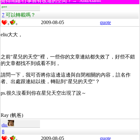
覺得鬧鐘/行事曆有改進的空間？→ AndAlarm
guest
7
可以轉載嗎？
2009-08-05
quote
0
0
eliu大大，
之前"星兒的天空"裡，一些你的文章連結都失效了，好些不錯
的文章都找不到或看不到，
請問一下，我可否將你這邊這邊與自閉相關的內容，註名作
者、出處跟連結以後，轉貼到"星兒的天空"？
ps.很久沒看到你在星兒天空出現了說～
Ray (帆爸)
eliu
8
2009-08-05
quote