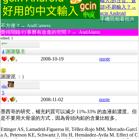
輸入法(注音、倉
頡)不易輸入？→
gcin Android
手機照相看照片
不方便？→ AndCamera
覺得鬧鐘/行事曆有改進的空間？→ AndAlarm
edited: 1
guest
4
謝謝版主
2008-10-19
quote
0
0
謝謝泥 ：）
eliu
5
2008-11-02
quote
0
0
墨西哥的研究，補充鈣質可以減少 11%-33% 的血液鉛濃度。但
是不要用大骨湯的方式，因為骨頭內鉛的含量比較多。
Ettinger AS, Lamadrid-Figueroa H, Téllez-Rojo MM, Mercado-Garcí
a A, Peterson KE, Schwartz J, Hu H, Hernández-Avila M. Effect of C