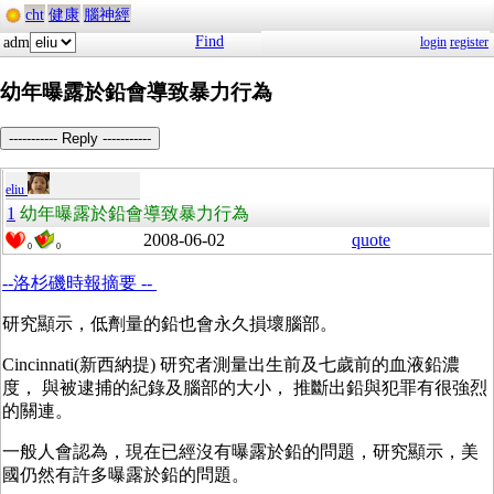
cht
健康
腦神經
Find
adm
login
register
幼年曝露於鉛會導致暴力行為
----------- Reply -----------
eliu
1
幼年曝露於鉛會導致暴力行為
2008-06-02
quote
0
0
--洛杉磯時報摘要 --
研究顯示，低劑量的鉛也會永久損壞腦部。
Cincinnati(新西納提) 研究者測量出生前及七歲前的血液鉛濃
度， 與被逮捕的紀錄及腦部的大小， 推斷出鉛與犯罪有很強烈
的關連。
一般人會認為，現在已經沒有曝露於鉛的問題，研究顯示，美
國仍然有許多曝露於鉛的問題。