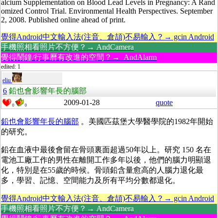
alcium Supplementation on Blood Lead Levels in Pregnancy: A Rand
omized Control Trial. Environmental Health Perspectives. September
2, 2008. Published online ahead of print.
覺得Android中文輸入法(注音、倉頡)不易輸入？→ gcin Android
手機照相看照片不方便？→ AndCamera
覺得鬧鐘/行事曆有改進的空間？→ AndAlarm
edited: 1
eliu
6
鉛也會影響年長的腦部
2009-01-28
quote
0
0
鉛也會影響年長的腦部
。美國匹茲堡大學醫學院的1982年開始
的研究。
鉛在血液中最後會留在骨頭裏面超過50年以上。研究 150 名在
電池工廠工作的男性在離開工作多年以後，他們的腦力明顯退
化，特別是在55歲的時候。骨頭鉛含量愈高的人腦力退化最
多，學習、記憶、空間能力及所有平均分數都退化。
覺得Android中文輸入法(注音、倉頡)不易輸入？→ gcin Android
手機照相看照片不方便？→ AndCamera