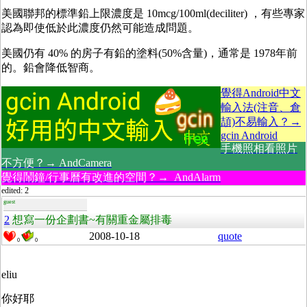
美國聯邦的標準鉛上限濃度是 10mcg/100ml(deciliter) ，有些專家
認為即使低於此濃度仍然可能造成問題。
美國仍有 40% 的房子有鉛的塗料(50%含量)，通常是 1978年前
的。鉛會降低智商。
覺得Android中文
輸入法(注音、倉
頡)不易輸入？→
gcin Android
手機照相看照片
不方便？→ AndCamera
覺得鬧鐘/行事曆有改進的空間？→ AndAlarm
edited: 2
guest
2
想寫一份企劃書~有關重金屬排毒
2008-10-18
quote
0
0
eliu
你好耶