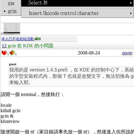
本人已不在此站活動
12
gcin 在 KDE 的小問題
2008-08-24
quote
0
0
guest
我用的是 version 1.4.3.pre5 ，在 KDE 的控制中心下，系
的字型安裝程式內，那個 T 也就是改變文字，無法切換為 gc
來輸入耶。
請開一個 terminal，然後執行：
locale
killall gcin
gcin &
kfontview
隨便開啟一個 ttf（家目錄請事先放一個 ttf），然後進入你所說