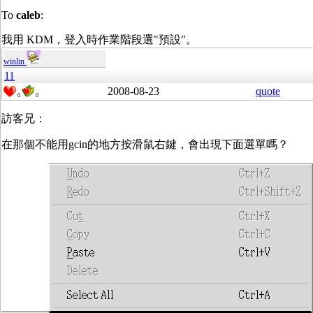
To
caleb
:
我用 KDM，登入時作業階段選"預設"。
winlin
11
2008-08-23
quote
0
0
訪客兄：
在那個不能用gcin的地方按滑鼠右鍵，會出現下面選單嗎？