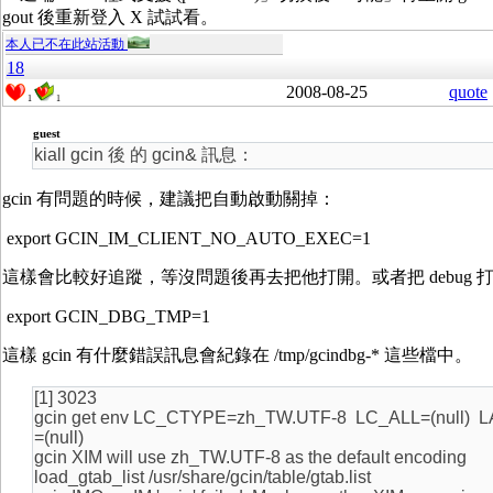
gout 後重新登入 X 試試看。
本人已不在此站活動
18
2008-08-25
quote
1
1
guest
kiall gcin 後 的 gcin& 訊息：
gcin 有問題的時候，建議把自動啟動關掉：
export GCIN_IM_CLIENT_NO_AUTO_EXEC=1
這樣會比較好追蹤，等沒問題後再去把他打開。或者把 debug 
export GCIN_DBG_TMP=1
這樣 gcin 有什麼錯誤訊息會紀錄在 /tmp/gcindbg-* 這些檔中。
[1] 3023
gcin get env LC_CTYPE=zh_TW.UTF-8 LC_ALL=(null) 
=(null)
gcin XIM will use zh_TW.UTF-8 as the default encoding
load_gtab_list /usr/share/gcin/table/gtab.list