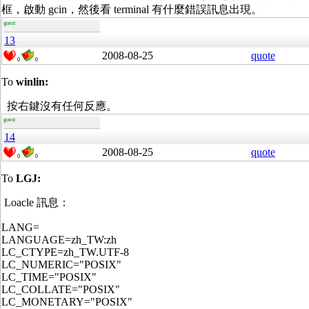
框，啟動 gcin，然後看 terminal 有什麼錯誤訊息出現。
guest
13
2008-08-25
quote
0
0
To
winlin:
按右鍵沒有任何反應。
guest
14
2008-08-25
quote
0
0
To
LGJ:
Loacle 訊息：
LANG=
LANGUAGE=zh_TW:zh
LC_CTYPE=zh_TW.UTF-8
LC_NUMERIC="POSIX"
LC_TIME="POSIX"
LC_COLLATE="POSIX"
LC_MONETARY="POSIX"