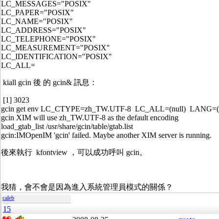
LC_MESSAGES="POSIX"
LC_PAPER="POSIX"
LC_NAME="POSIX"
LC_ADDRESS="POSIX"
LC_TELEPHONE="POSIX"
LC_MEASUREMENT="POSIX"
LC_IDENTIFICATION="POSIX"
LC_ALL=
kiall gcin 後 的 gcin& 訊息：
[1] 3023
gcin get env LC_CTYPE=zh_TW.UTF-8 LC_ALL=(null) LANG=(n
gcin XIM will use zh_TW.UTF-8 as the default encoding
load_gtab_list /usr/share/gcin/table/gtab.list
gcin:IMOpenIM 'gcin' failed. Maybe another XIM server is running.
後來執行 kfontview ，可以成功呼叫 gcin。
我猜，會不會是因為進入系統管理員模式的關係？
caleb
15