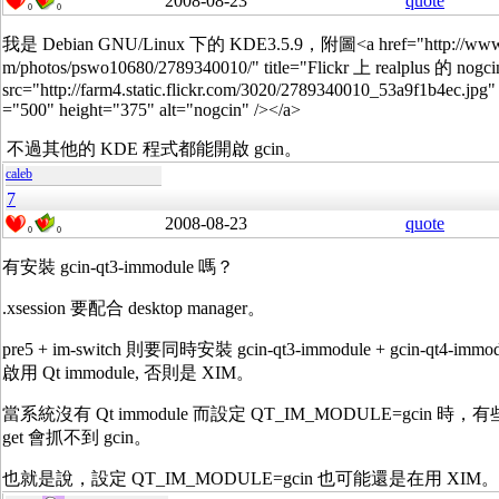
2008-08-23
quote
0
0
我是 Debian GNU/Linux 下的 KDE3.5.9，附圖<a href="http://www.f
m/photos/pswo10680/2789340010/" title="Flickr 上 realplus 的 nogc
src="http://farm4.static.flickr.com/3020/2789340010_53a9f1b4ec.jpg"
="500" height="375" alt="nogcin" /></a>
不過其他的 KDE 程式都能開啟 gcin。
caleb
7
2008-08-23
quote
0
0
有安裝 gcin-qt3-immodule 嗎？
.xsession 要配合 desktop manager。
pre5 + im-switch 則要同時安裝 gcin-qt3-immodule + gcin-qt4-imm
啟用 Qt immodule, 否則是 XIM。
當系統沒有 Qt immodule 而設定 QT_IM_MODULE=gcin 時，有些 
get 會抓不到 gcin。
也就是說，設定 QT_IM_MODULE=gcin 也可能還是在用 XIM。