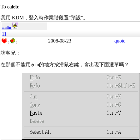
To
caleb
:
我用 KDM，登入時作業階段選"預設"。
winlin
11
2008-08-23
quote
0
0
訪客兄：
在那個不能用gcin的地方按滑鼠右鍵，會出現下面選單嗎？