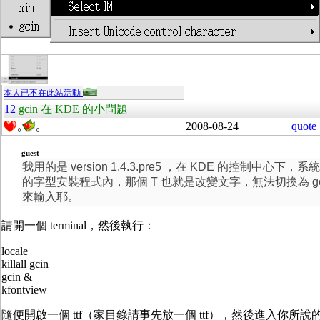
本人已不在此站活動
12
gcin 在 KDE 的小問題
2008-08-24
quote
0
0
guest
我用的是 version 1.4.3.pre5 ，在 KDE 的控制中心下，系
的字型安裝程式內，那個 T 也就是改變文字，無法切換為 gc
來輸入耶。
請開一個 terminal，然後執行：
locale
killall gcin
gcin &
kfontview
隨便開啟一個 ttf（家目錄請事先放一個 ttf），然後進入你所說