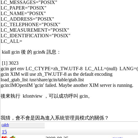
LC_MESSAGES="POSIX"
LC_PAPER="POSIX"
LC_NAME="POSIX"
LC_ADDRESS="POSIX"
LC_TELEPHONE="POSIX"
LC_MEASUREMENT="POSIX"
LC_IDENTIFICATION="POSIX"
LC_ALL=
kiall gcin 後 的 gcin& 訊息：
[1] 3023
gcin get env LC_CTYPE=zh_TW.UTF-8 LC_ALL=(null) LANG=(n
gcin XIM will use zh_TW.UTF-8 as the default encoding
load_gtab_list /usr/share/gcin/table/gtab.list
gcin:IMOpenIM 'gcin' failed. Maybe another XIM server is running.
後來執行 kfontview ，可以成功呼叫 gcin。
我猜，會不會是因為進入系統管理員模式的關係？
caleb
15