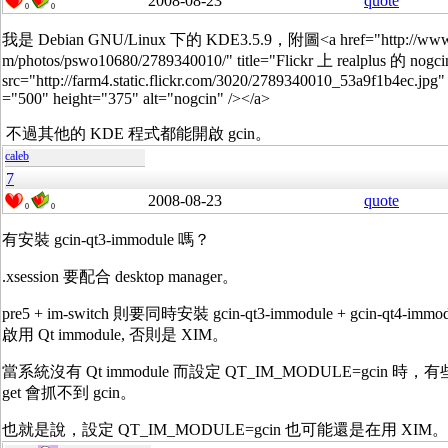
2008-08-23
quote
0
0
我是 Debian GNU/Linux 下的 KDE3.5.9，附圖<a href="http://www.f
m/photos/pswo10680/2789340010/" title="Flickr 上 realplus 的 nogc
src="http://farm4.static.flickr.com/3020/2789340010_53a9f1b4ec.jpg"
="500" height="375" alt="nogcin" /></a>
不過其他的 KDE 程式都能開啟 gcin。
caleb
7
2008-08-23
quote
0
0
有安裝 gcin-qt3-immodule 嗎？
.xsession 要配合 desktop manager。
pre5 + im-switch 則要同時安裝 gcin-qt3-immodule + gcin-qt4-imm
啟用 Qt immodule, 否則是 XIM。
當系統沒有 Qt immodule 而設定 QT_IM_MODULE=gcin 時，有些 
get 會抓不到 gcin。
也就是說，設定 QT_IM_MODULE=gcin 也可能還是在用 XIM。