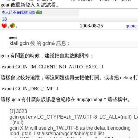
gout 後重新登入 X 試試看。
本人已不在此站活動
18
2008-08-25
quote
1
1
guest
kiall gcin 後 的 gcin& 訊息：
gcin 有問題的時候，建議把自動啟動關掉：
export GCIN_IM_CLIENT_NO_AUTO_EXEC=1
這樣會比較好追蹤，等沒問題後再去把他打開。或者把 debug 
export GCIN_DBG_TMP=1
這樣 gcin 有什麼錯誤訊息會紀錄在 /tmp/gcindbg-* 這些檔中。
[1] 3023
gcin get env LC_CTYPE=zh_TW.UTF-8 LC_ALL=(null) 
=(null)
gcin XIM will use zh_TW.UTF-8 as the default encoding
load_gtab_list /usr/share/gcin/table/gtab.list