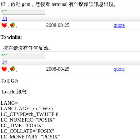
框，啟動 gcin，然後看 terminal 有什麼錯誤訊息出現。
guest
13
2008-08-25
quote
0
0
To
winlin:
按右鍵沒有任何反應。
guest
14
2008-08-25
quote
0
0
To
LGJ:
Loacle 訊息：
LANG=
LANGUAGE=zh_TW:zh
LC_CTYPE=zh_TW.UTF-8
LC_NUMERIC="POSIX"
LC_TIME="POSIX"
LC_COLLATE="POSIX"
LC_MONETARY="POSIX"