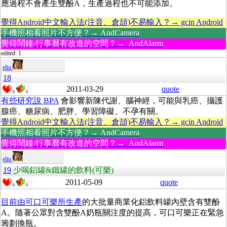
應過程不會產生雙酚A，生產過程也不可能添加。
覺得Android中文輸入法(注音、倉頡)不易輸入？→ gcin Android
手機照相看照片不方便？→ AndCamera
覺得鬧鐘/行事曆有改進的空間？→ AndAlarm
edited: 1
eliu
18
2011-03-29
quote
0
0
有些研究說 BPA
會影響新陳代謝、腦神經，可能與乳癌、攝護
腺癌、糖尿病、肥胖、學習障礙、不孕有關。
覺得Android中文輸入法(注音、倉頡)不易輸入？→ gcin Android
手機照相看照片不方便？→ AndCamera
覺得鬧鐘/行事曆有改進的空間？→ AndAlarm
eliu
19
少喝鋁罐&鐵罐的飲料(可樂)
2011-05-09
quote
0
0
目前由可口可樂所生產
的大批量商業化鋁飲料罐內壁含有雙酚
A。隨著公眾對含雙酚A奶瓶關注度的提高，可口可樂正在緊急
籌劃換瓶。