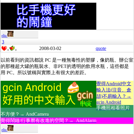
eliu
3
2008-03-02
quote
0
0
以前看到的資訊都說 PC 是一種無毒性的塑膠，像奶瓶、辦公室
的那種超大罐的瓶裝水、非PET的透明的飲用水瓶，這些都是
用 PC。所以號稱與實際上有很大的差距。
覺得Android中文
輸入法(注音、倉
頡)不易輸入？→
gcin Android
手機照相看照片
不方便？→ AndCamera
覺得鬧鐘/行事曆有改進的空間？→ AndAlarm
eliu