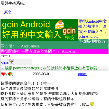
展與生殖系統。
-- 原文 --
覺得Android中文
輸入法(注音、倉
頡)不易輸入？→
gcin Android
手機照相看照片
不方便？→ AndCamera
覺得鬧鐘/行事曆有改進的空間？→ AndAlarm
edited: 1
winlin
2
塑膠 polycarbonate(PC) 材質接觸熱水後釋放出有害物質
2008-03-01
quote
0
0
超重要的健康資訊！！！推一下！
我們週遭太多塑膠類的容器或餐具
吃外食時不論店家用的是免洗或非免洗，大多都是塑膠類
有的有標三角形和編號，有的什麼也沒標示
我多來年已吃了無數毒素，只等著被宣告癌症，唉...