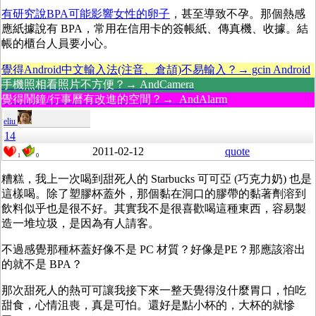
有研究說BPA可能影響女性的卵子
，甚至導致不孕。那個熱感
應紙據說有 BPA，常用在信用卡的簽帳紙、傳真機、收據。結
帳的櫃台人員要小心。
覺得Android中文輸入法(注音、倉頡)不易輸入？→ gcin Android
手機照相看照片不方便？→ AndCamera
覺得鬧鐘/行事曆有改進的空間？→ AndAlarm
eliu
14
2011-02-12
quote
1
0
糟糕，我上一次喝到甜死人的 Starbucks 可可亞 (巧克力奶) 也是
這樣喝。除了塑膠杯蓋外，那個黏在洞口的膠帶的黏著劑溶到
飲料似乎也是很不好。其實我不是很喜歡喝這種東西，容易製
造一堆垃圾，是因為有人請客。
不過感覺那種杯蓋好像不是 PC 材質？好像是PE？那應該溶出
的就不是 BPA？
那次甜死人的熱可可讓我接下來一整天覺得沒什麼胃口，怕吃
甜食，心情沮喪，真是可怕。還好是點小杯的，大杯的就慘