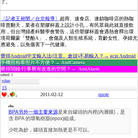
了。
〔記者王昶閔／台北報導〕
超商、速食店、連鎖咖啡店的熱咖
啡賣翻天，業者在塑膠杯蓋上設計小孔，有民眾藉此就直接飲
用，但台灣婦產科醫學會警告，這些塑膠杯蓋會遇熱會釋出環
境荷爾蒙「雙酚A」，會傷及人類生殖系統，育齡女性、孕婦尤
應避免，以免傷害下一代健康。
覺得Android中文輸入法(注音、倉頡)不易輸入？→ gcin Android
手機照相看照片不方便？→ AndCamera
覺得鬧鐘/行事曆有改進的空間？→ AndAlarm
edited: 1
ychao
15
2011-02-12
quote
0
0
eliu
BPA另外一個主要來源
是來自罐頭的內裡(內層膜)，是
含 BPA 的環氧樹脂(epox)組成。
少吃為妙，罐頭直接加熱更是不可以。