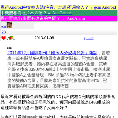
覺得Android中文輸入法(注音、倉頡)不易輸入？→ gcin Android
手機照相看照片不方便？→ AndCamera
覺得鬧鐘/行事曆有改進的空間？→ AndAlarm
eliu
23
2013-01-08
quote
0
0
eliu
2011年12月國際期刊「臨床內分泌與代謝」雜誌
，曾發
表一篇有關雙酚A與糖尿病進展之關係，證實許多糖尿
病與肥胖患者，體內存在著高濃度的雙酚A含量。該研
究學者找來3390位40歲以上的中國上海市民，檢測其尿
中雙酚A之含量發現，BMI超過28 kg/m2以上者多有高濃
度的雙酚A含量，且胰島素阻抗性的影響高達94%，證
實雙酚A與罹患糖尿病、肥胖有關
最近常看到被爆金錢醜聞的白XX代言的桂X完膳的罐頭營養食
品，有些標榜給糖尿病患吃的。罐頭內膜據說是BPA組成的，
這種罐頭食品會不會吃了反而不好？
超商可以看到加熱的罐頭飲料，內膜長時間加熱肯定是會溶出