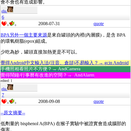
會不會也有造成影響。
eliu
6
2008-07-31
quote
0
0
BPA另外一個主要來源
是來自罐頭的內裡(內層膜)，是含 BPA
的環氧樹脂(epox)組成。
少吃為妙，罐頭直接加熱更是不可以。
覺得Android中文輸入法(注音、倉頡)不易輸入？→ gcin Android
手機照相看照片不方便？→ AndCamera
覺得鬧鐘/行事曆有改進的空間？→ AndAlarm
edited: 1
eliu
7
2008-09-08
quote
0
0
--原文摘要--
低劑量的 bisphenol A(BPA) 在猴子實驗中被證實會造成腦部的
傷害。