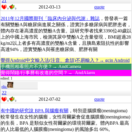
21
2012-03-13
quote
0
0
2011年12月國際期刊「臨床內分泌與代謝」雜誌
，曾發表一篇
有關雙酚A與糖尿病進展之關係，證實許多糖尿病與肥胖患者，
體內存在著高濃度的雙酚A含量。該研究學者找來3390位40歲以
上的中國上海市民，檢測其尿中雙酚A之含量發現，BMI超過28
kg/m2以上者多有高濃度的雙酚A含量，且胰島素阻抗性的影響
高達94%，證實雙酚A與罹患糖尿病、肥胖有關
覺得Android中文輸入法(注音、倉頡)不易輸入？→ gcin Android
手機照相看照片不方便？→ AndCamera
覺得鬧鐘/行事曆有改進的空間？→ AndAlarm
edited: 1
eliu
22
2012-07-02
quote
0
0
有中國的研究說 BPA 與腦瘤有關
，特別是腦膜瘤(meningioma)
較常發生在女性的腦瘤，女性荷爾蒙會促進腦膜瘤(meningioma)
的生長，BPA 是類似女性荷爾蒙的環境荷爾蒙。體內BPA 最高
的人比最低的人腦膜瘤(meningioma) 的風險多出 60%。