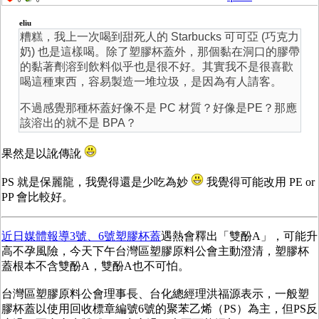
0
0
eliu
糟糕，我上一次喝到甜死人的 Starbucks 可可亞 (巧克力
奶) 也是這樣喝。除了塑膠杯蓋外，那個黏在洞口的膠帶
的黏著劑溶到飲料似乎也是很不好。其實我不是很喜歡
喝這種東西，容易製造一堆垃圾，是因為有人請客。
不過感覺那種杯蓋好像不是 PC 材質？好像是PE？那應
該溶出的就不是 BPA？
果然是以訛傳訛
PS 就是保麗龍，我覺得還是少吃為妙
我覺得可能改用 PE or
PP 會比較好。
近日媒體報導3號、6號塑膠杯蓋
遇熱會釋出「雙酚A」，可能升
高不孕風險，今天下午台灣區塑膠原料公會主動澄清，塑膠杯
蓋根本不含雙酚A，雙酚A也不可怕。
台灣區塑膠原料公會理事長、台化總經理洪福源表示，一般塑
膠杯蓋以使用回收標章編號6號的聚苯乙烯（PS）為主，但PS反