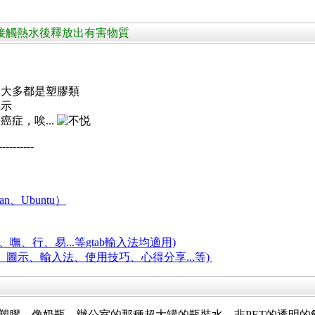
(PC) 材質接觸熱水後釋放出有害物質
，大多都是塑膠類
標示
症，唉...
----------
an、Ubuntu）
嘸、行、易...等
gtab輸入法均適用)
題、圖示、輸入法、使用技巧、心得分享...等)
的塑膠，像奶瓶、辦公室的那種超大罐的瓶裝水、非PET的透明