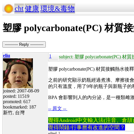
cht
健康
環境&毒物
塑膠 polycarbonate(PC
----------- Reply -----------
eliu
1
subject: 塑膠 polycarbonate
塑膠 polycarbonate(PC) 材質接觸熱水後釋
之前的研究顯示奶瓶經過煮沸、摩擦後會釋放
的只有溫度，用了9年的瓶子與新瓶子的
joined: 2007-08-09
posted: 11519
BPA 會影響到人的內分泌，是一種類
promoted: 617
bookmarked: 187
-- 原文 --
新竹, 台灣
覺得Android中文輸入法(注音、倉頡)不易
覺得鬧鐘/行事曆有改進的空間？
edited: 1