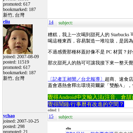
promoted: 617
bookmarked: 187
新竹, 台灣
eliu
14
subject:
糟糕，我上一次喝到甜死人的 Starbu
喝這種東西，容易製造一堆垃圾，是因
不過感覺那種杯蓋好像不是 PC 材質？好
joined: 2007-08-09
posted: 11519
那次甜死人的熱可可讓我接下來一整天
promoted: 617
bookmarked: 187
新竹, 台灣
〔記者王昶閔／台北報導〕
超商、速食
蓋會遇熱會釋出環境荷爾蒙「雙酚A」，
覺得Android中文輸入法(注音、倉頡)不易
覺得鬧鐘/行事曆有改進的空間？
edited: 1
ychao
15
subject:
joined: 2007-10-25
posted: 298
eliu
promoted: 21