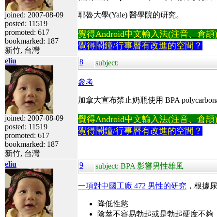
joined: 2007-08-09
耶魯大學(Yale) 醫學院的研究。
posted: 11519
promoted: 617
覺得Android中文輸入法(注音、倉頡)不易
bookmarked: 187
覺得鬧鐘/行事曆有改進的空間？
新竹, 台灣
eliu
8
subject:
參考
加拿大宣布禁止奶瓶使用 BPA polycarbona
joined: 2007-08-09
覺得Android中文輸入法(注音、倉頡)不易
posted: 11519
覺得鬧鐘/行事曆有改進的空間？
promoted: 617
bookmarked: 187
新竹, 台灣
eliu
9
subject: BPA 影響男性雄風
一項對中國工廠 472 男性的研究
，根據尿
降低性慾
陰莖不容易勃起或是勃起硬度不夠