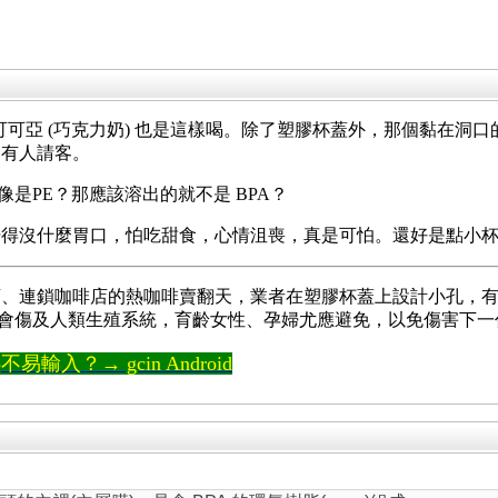
cks 可可亞 (巧克力奶) 也是這樣喝。除了塑膠杯蓋外，那個
為有人請客。
像是PE？那應該溶出的就不是 BPA？
覺得沒什麼胃口，怕吃甜食，心情沮喪，真是可怕。還好是點小
店、連鎖咖啡店的熱咖啡賣翻天，業者在塑膠杯蓋上設計小孔，
會傷及人類生殖系統，育齡女性、孕婦尤應避免，以免傷害下一
輸入？→ gcin Android