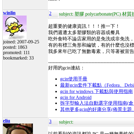
winlin
2
subject: 塑膠 polycarbonate
超重要的健康資訊！！！推一下！
我們週遭太多塑膠類的容器或餐具
吃外食時不論店家用的是免洗或非免洗
joined: 2007-09-25
有的有標三角形和編號，有的什麼也沒
posted: 1863
我多來年已吃了無數毒素，只等著被宣告癌
promoted: 111
bookmarked: 33
---------------------------------------------------------
好用的gcin連結：
gcin使用手冊
最新gcin套件下載點（Fedora、Debi
gcin for windows 下載點與使用指南
gcin for Android
拆字型輸入法自動選字使用指南(倉、
其他更多gcin的好康分享(佈景主
eliu
3
subject:
以前看到的資訊都說 PC 是一種無毒性