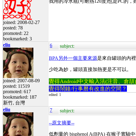
我用的冷水瓶(可耐熱120度)也是P
joined: 2008-02-27
posted: 78
promoted: 22
bookmarked: 3
eliu
6
subject:
BPA另外一個主要來源
是來自罐頭的內裡(內
少吃為妙，罐頭直接加熱更是不可以。
joined: 2007-08-09
覺得Android中文輸入法(注音、倉頡)不易
posted: 11519
覺得鬧鐘/行事曆有改進的空間？
promoted: 617
edited: 1
bookmarked: 187
新竹, 台灣
eliu
7
subject:
--原文摘要--
低劑量的 bisphenol A(BPA) 在猴