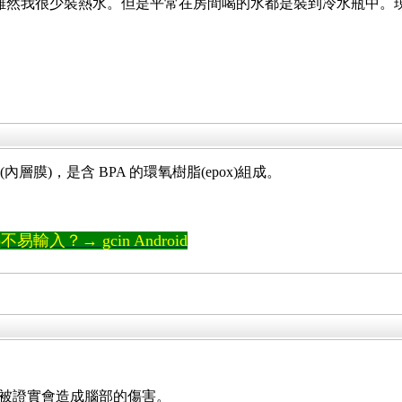
C的，雖然我很少裝熱水。但是平常在房間喝的水都是裝到冷水瓶中
層膜)，是含 BPA 的環氧樹脂(epox)組成。
輸入？→ gcin Android
子實驗中被證實會造成腦部的傷害。