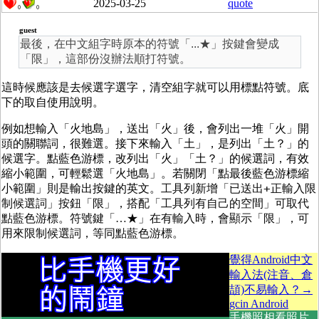
2025-03-25
quote
0
0
guest
最後，在中文組字時原本的符號「...★」按鍵會變成
「限」，這部份沒辦法順打符號。
這時候應該是去候選字選字，清空組字就可以用標點符號。底
下的取自使用說明。
例如想輸入「火地島」
，送出「火」後，會列出一堆「火」開
頭的關聯詞，很難選。接下來輸入「土」，是列出「土？」的
候選
字
。點藍色游標，改列出「火」「土？」的候選詞，有效
縮小範圍，可輕鬆選「火地島」。若關閉「點最後藍色游標縮
+
小範圍」則是輸出按鍵的英文。
工具列新增「已送出
正輸入限
制候選詞」
按鈕「限」
，搭配「工具列有自己的空間」可取代
點藍色游標
。符號鍵「…★」在有輸入時，會顯示「限」，可
用來限制候選詞，等同點藍色游標。
覺得Android中文
輸入法(注音、倉
頡)不易輸入？→
gcin Android
手機照相看照片