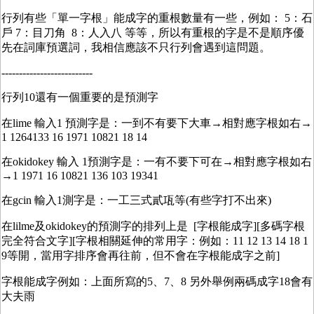
行列有些「單一字根」能成字的重根數量有一些，例如： 5：石
戶 7：目刀角 8：人入八 等等，所以有重根的字是不是順序優
先在詞庫預選詞，我相信應該不只行列會遇到這問題。
--------------------------
行列10還有一個重要的是預測字
在lime 輸入1 預測字是：一到不有要下大車→相對應字根如右→
1 1264133 16 1971 10821 18 14
在okidokey 輸入 1預測字是：一有不要下可在→相對應字根如右
→1 1971 16 10821 136 103 19341
在gcin 輸入1測字是：一工三式貳瓨等(有些字打不出來)
在lilme及okidokey的預測字的排列上是 [字根能成字][多碼字根
完全符合文字][字根相關延伸的常用字：例如：11 12 13 14 18 1
9等開，當用字排序會再往前，但不會在字根能成字之前]
字根能成字例如：上面所寫的5、7、8 另外舉例兩碼成字18會有
大夫雨