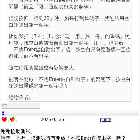
二、雖然開啟「不需Enter鍵自動出字」，可以解決這個
問題（而且「限」這個功能真的超棒）
但切換回「行列30」時，如果打到重碼字，就無法用空
白鍵送出第一個字。
比如我打（7-4-）jf，會出現「用」與「冊」的重碼。照
理說，按空白應該會自動出第一個字「用」。但開啟
「不需Enter鍵自動出字」後，按空白只會讓遊標一直往
前跑，而不會出字。
這在使用實體鍵盤時影響更大。
能否在開啟「不需Enter鍵自動出字」的況態下，按空白
鍵送出重碼的第一個字呢？
謝謝作者。
guest
8
2025-03-26
quote
0
0
謝謝協助測試。
請問一下喔，您測試時有開啟「不按Enter直接出字」嗎？