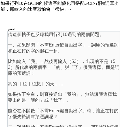
如果行列10在GCIN的候選字能優化再搭配GCIN超強詞庫功
能，那輸入的速度恐怕會「很快」~
guest
借這個帖子也反應我用行列10遇到的兩個問題。
一、如果關閉「不需Enter鍵自動出字」，詞庫的預選詞
和正在打的字的混在一起。
比如輸入「我」，然後再輸入（53），出現的不是（5
3）所代表的兩個字：「的」與「了」供我選擇。而是詞
庫的預選詞：
我的 ▏也▏也想▏的天……
如果按下空白，則直接送出「我的」。無法讓我選擇我
要出的是「我的」或「我了」。
能否在不開啟「不需Enter鍵自動出字」時，讓正在打的
字優先於詞庫預選詞呢？