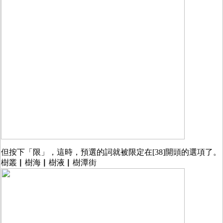
但按下「限」，這時，預選的詞就被限定在[38]開頭的選項了。
樹叢▏樹海▏樹液▏樹潭街