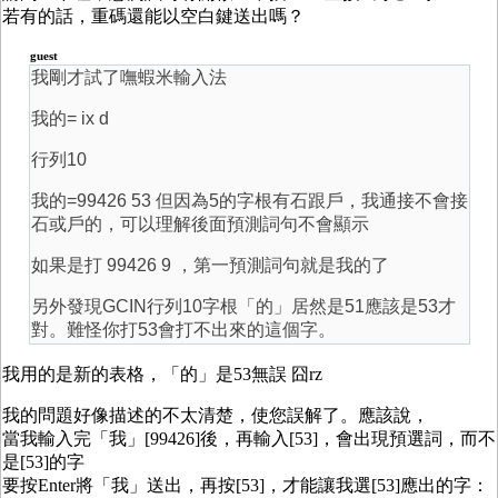
若有的話，重碼還能以空白鍵送出嗎？
guest
我剛才試了嘸蝦米輸入法
我的= ix d
行列10
我的=99426 53 但因為5的字根有石跟戶，我通接不會接
石或戶的，可以理解後面預測詞句不會顯示
如果是打 99426 9 ，第一預測詞句就是我的了
另外發現GCIN行列10字根「的」居然是51應該是53才
對。難怪你打53會打不出來的這個字。
我用的是新的表格，「的」是53無誤 囧rz
我的問題好像描述的不太清楚，使您誤解了。應該說，
當我輸入完「我」[99426]後，再輸入[53]，會出現預選詞，而不
是[53]的字
要按Enter將「我」送出，再按[53]，才能讓我選[53]應出的字：