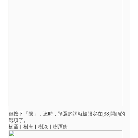
但按下「限」，這時，預選的詞就被限定在[38]開頭的
選項了。
樹叢▏樹海▏樹液▏樹潭街