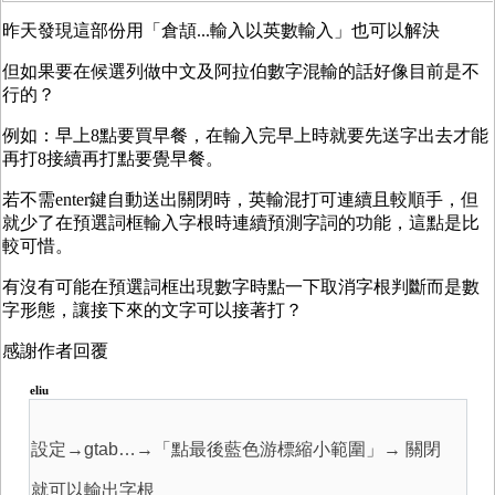
昨天發現這部份用「倉頡...輸入以英數輸入」也可以解決
但如果要在候選列做中文及阿拉伯數字混輸的話好像目前是不
行的？
例如：早上8點要買早餐，在輸入完早上時就要先送字出去才能
再打8接續再打點要覺早餐。
若不需enter鍵自動送出關閉時，英輸混打可連續且較順手，但
就少了在預選詞框輸入字根時連續預測字詞的功能，這點是比
較可惜。
有沒有可能在預選詞框出現數字時點一下取消字根判斷而是數
字形態，讓接下來的文字可以接著打？
感謝作者回覆
eliu
設定→gtab…→「點最後藍色游標縮小範圍」→
關閉
就可以輸出字根