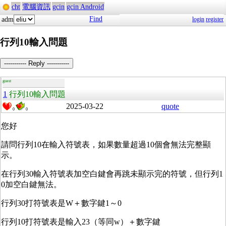
cht
電腦資訊
gcin
gcin Android
Find
adm
login
register
行列10輸入問題
----------- Reply -----------
guest
1
行列10輸入問題
2025-03-22
quote
0
0
您好
請問行列10在輸入符號表，如果數量超過10個會無法完整顯
示。
在行列30輸入符號表加空白鍵會再跳未顯示完的符號，但行列1
0加空白鍵無法。
行列30打符號表是W＋數字鍵1～0
行列10打符號表是輸入23（等同w）＋數字鍵