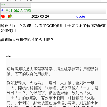
guest
6
行列10輸入問題
2025-03-26
quote
0
0
關於
「限」的功能，我看了GCIN使用手冊還是不了解這功能該
如何使用。
請問liu大有操作影片的說明嗎？
eliu
這時候應該是去候選字選字，清空組字就可以用標點符
號。底下的取自使用說明。
例如想輸入「火地島」
，送出「火」後，會列出一堆
「火」開頭的關聯詞，很難選。接下來輸入「土」，是
列出「土？」的候選
字
。點藍色游標，改列出「火」
「土？」的候選詞，有效縮小範圍，可輕鬆選「火地
島」。若關閉「點最後藍色游標縮小範圍」則是輸出按