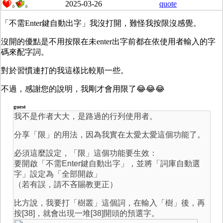
2025-03-26
quote
0
0
「不需Enter鍵自動出字」我沒打開，難怪我按限沒感覺。
沒開的優點是不用按限在未enter出字前都在依使用者輸入的字
碼來配字詞。
對於習慣連打的我這樣比較順一些。
不過，感謝您的說明，我剛才會用限了😂😂😂
guest
我不是作者大大，是路過的行列使用者。
分享「限」的用法，因為我實在太愛太愛這個功能了。
必須這麼設定，「限」這個功能要生效：
要開啟「不需Enter鍵自動出字」，並將「詞庫自動選
字」設定為「全部開啟」
（若有誤，請不吝賜教更正）
比方說，我要打「樹叢」這個詞，在輸入「樹」後，再
按[38]，就會出現一堆[38]開頭的預選字。