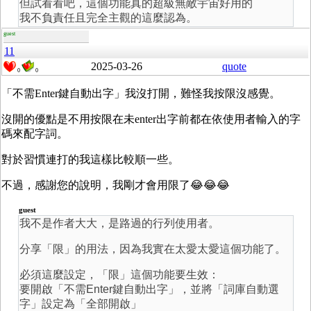
但試看看吧，這個功能真的超級無敵宇宙好用的
我不負責任且完全主觀的這麼認為。
guest
11
2025-03-26
quote
0
0
「不需Enter鍵自動出字」我沒打開，難怪我按限沒感覺。
沒開的優點是不用按限在未enter出字前都在依使用者輸入的字
碼來配字詞。
對於習慣連打的我這樣比較順一些。
不過，感謝您的說明，我剛才會用限了😂😂😂
guest
我不是作者大大，是路過的行列使用者。
分享「限」的用法，因為我實在太愛太愛這個功能了。
必須這麼設定，「限」這個功能要生效：
要開啟「不需Enter鍵自動出字」，並將「詞庫自動選
字」設定為「全部開啟」