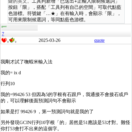
+
鍵的英文。
工具列新增「已送出
正輸入限制候選詞」
按鈕「限」
，搭配「工具列有自己的空間」可取代點藍
色游標
。符號鍵「…★」在有輸入時，會顯示「限」，
可用來限制候選詞，等同點藍色游標。
guest
7
2025-03-26
quote
0
0
我剛才試了嘸蝦米輸入法
我的= ix d
行列10
我的=99426 53 但因為5的字根有石跟戶，我通接不會接石或戶
的，可以理解後面預測詞句不會顯示
如果是打 99426 9 ，第一預測詞句就是我的了
另外發現GCIN行列10字根「的」居然是51應該是53才對。難怪
你打53會打不出來的這個字。