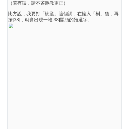
（若有誤，請不吝賜教更正）
比方說，我要打「樹叢」這個詞，在輸入「樹」後，再
按[38]，就會出現一堆[38]開頭的預選字。