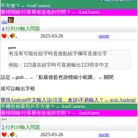
不方便？→ AndCamera
覺得鬧鐘/行事曆有改進的空間？→ AndAlarm
eliu
4
行列10輸入問題
2025-03-26
quote
0
0
guest
有沒有可能在組字時直接點組字欄哥直接出字
例如：123還在組字時可直接輸出123而非中文
設定→gtab…→「點最後藍色游標縮小範圍」→
關閉
就可以輸出字根
覺得Android中文輸入法(注音、倉頡)不易輸入？→ gcin Android
手機照相看照片不方便？→ AndCamera
覺得鬧鐘/行事曆有改進的空間？→ AndAlarm
guest
5
行列10輸入問題
2025-03-26
quote
0
0