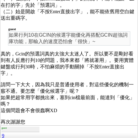
在打的字」先於「預選詞」。
（二）始是開啟「不按Enter直接出字」，能不能依舊用空白鍵
送出重碼字。
guest
如果行列10在GCIN的候選字能優化再搭配GCIN超強詞
庫功能，那輸入的速度恐怕會「很快」~
真的，Gcin的預選詞真的太強大太迷人了。所以要不是剛好看
到有人反應行列10的問題，我本來都「將就著用」。要用實體
鍵盤或行列30時，不怕麻煩的手動關掉「不按Enter直接出
字」。
請問一下大大，因為我只是普通使用者，對這些優化的機制一
竅不通。要怎麼「優化候選字」呢？
如果把超常用字都挑出來，塞到cin檔最前面，能達到「優化」
嗎？
這個問題會不會很蠢啊XD
再次謝謝您
guest
9