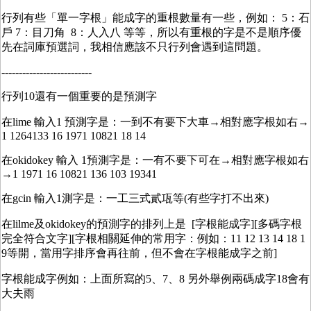
行列有些「單一字根」能成字的重根數量有一些，例如： 5：石
戶 7：目刀角 8：人入八 等等，所以有重根的字是不是順序優
先在詞庫預選詞，我相信應該不只行列會遇到這問題。
--------------------------
行列10還有一個重要的是預測字
在lime 輸入1 預測字是：一到不有要下大車→相對應字根如右→
1 1264133 16 1971 10821 18 14
在okidokey 輸入 1預測字是：一有不要下可在→相對應字根如右
→1 1971 16 10821 136 103 19341
在gcin 輸入1測字是：一工三式貳瓨等(有些字打不出來)
在lilme及okidokey的預測字的排列上是 [字根能成字][多碼字根
完全符合文字][字根相關延伸的常用字：例如：11 12 13 14 18 1
9等開，當用字排序會再往前，但不會在字根能成字之前]
字根能成字例如：上面所寫的5、7、8 另外舉例兩碼成字18會有
大夫雨