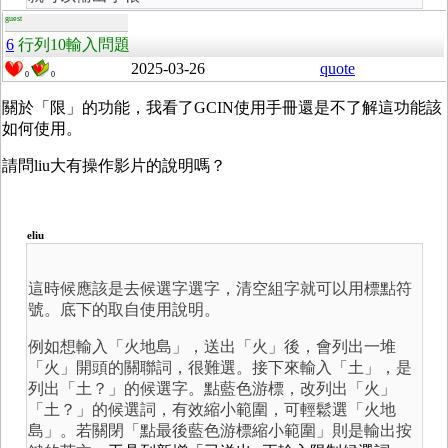
guest
6
行列10輸入問題
2025-03-26
quote
0
0
關於
「限」的功能，我看了GCIN使用手冊還是不了解這功能該
如何使用。
請問liu大有操作影片的說明嗎？
eliu
這時候應該是去候選字選字，清空組字就可以用標點符
號。底下的取自使用說明。
例如想輸入「火地島」
，送出「火」後，會列出一堆
「火」開頭的關聯詞，很難選。接下來輸入「土」，是
列出「土？」的候選
字
。點藍色游標，改列出「火」
「土？」的候選詞，有效縮小範圍，可輕鬆選「火地
島」。若關閉「點最後藍色游標縮小範圍」則是輸出按