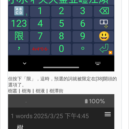
但按下「限」，這時，預選的詞就被限定在[38]開頭的
選項了。
樹叢▏樹海▏樹液▏樹潭街