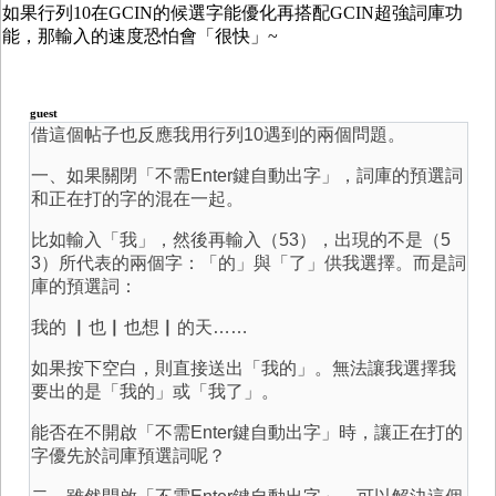
如果行列10在GCIN的候選字能優化再搭配GCIN超強詞庫功
能，那輸入的速度恐怕會「很快」~
guest
借這個帖子也反應我用行列10遇到的兩個問題。
一、如果關閉「不需Enter鍵自動出字」，詞庫的預選詞
和正在打的字的混在一起。
比如輸入「我」，然後再輸入（53），出現的不是（5
3）所代表的兩個字：「的」與「了」供我選擇。而是詞
庫的預選詞：
我的 ▏也▏也想▏的天……
如果按下空白，則直接送出「我的」。無法讓我選擇我
要出的是「我的」或「我了」。
能否在不開啟「不需Enter鍵自動出字」時，讓正在打的
字優先於詞庫預選詞呢？