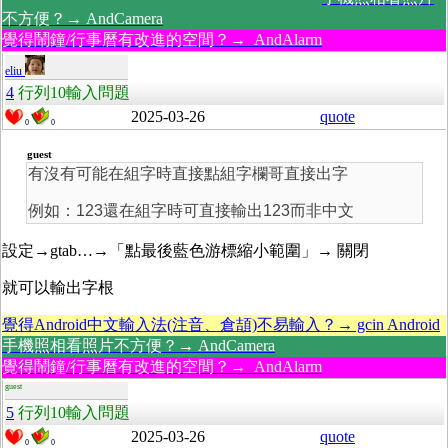
不方便？→ AndCamera
覺得鬧鐘/行事曆有改進的空間？→ AndAlarm
eliu
4
行列10輸入問題
2025-03-26
quote
0
0
guest
有沒有可能在組字時直接點組字欄哥直接出字
例如：123還在組字時可直接輸出123而非中文
設定→gtab…→「點最後藍色游標縮小範圍」→
關閉
就可以輸出字根
覺得Android中文輸入法(注音、倉頡)不易輸入？→ gcin Android
手機照相看照片不方便？→ AndCamera
覺得鬧鐘/行事曆有改進的空間？→ AndAlarm
guest
5
行列10輸入問題
2025-03-26
quote
0
0