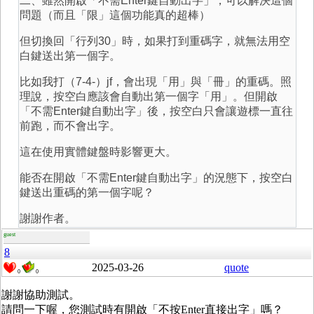
二、雖然開啟「不需Enter鍵自動出字」，可以解決這個
問題（而且「限」這個功能真的超棒）
但切換回「行列30」時，如果打到重碼字，就無法用空
白鍵送出第一個字。
比如我打（7-4-）jf，會出現「用」與「冊」的重碼。照
理說，按空白應該會自動出第一個字「用」。但開啟
「不需Enter鍵自動出字」後，按空白只會讓遊標一直往
前跑，而不會出字。
這在使用實體鍵盤時影響更大。
能否在開啟「不需Enter鍵自動出字」的況態下，按空白
鍵送出重碼的第一個字呢？
謝謝作者。
guest
8
2025-03-26
quote
0
0
謝謝協助測試。
請問一下喔，您測試時有開啟「不按Enter直接出字」嗎？