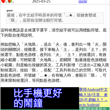
2025-03-25
quote
0
0
guest
最後，在中文組字時原本的符號「...★」按鍵會變成
「限」，這部份沒辦法順打符號。
這時候應該是去候選字選字，清空組字就可以用標點符號。底
下的取自使用說明。
例如想輸入「火地島」
，送出「火」後，會列出一堆「火」開
頭的關聯詞，很難選。接下來輸入「土」，是列出「土？」的
候選
字
。點藍色游標，改列出「火」「土？」的候選詞，有效
縮小範圍，可輕鬆選「火地島」。若關閉「點最後藍色游標縮
+
小範圍」則是輸出按鍵的英文。
工具列新增「已送出
正輸入限
制候選詞」
按鈕「限」
，搭配「工具列有自己的空間」可取代
點藍色游標
。符號鍵「…★」在有輸入時，會顯示「限」，可
用來限制候選詞，等同點藍色游標。
覺得Android中文
輸入法(注音、倉
頡)不易輸入？→
gcin Android
手機照相看照片