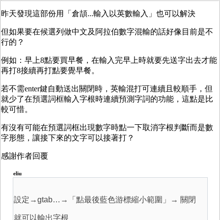
昨天發現這部份用「倉頡...輸入以英數輸入」也可以解決
但如果要在候選列做中文及阿拉伯數字混輸的話好像目前是不
行的？
例如：早上8點要買早餐，在輸入完早上時就要先送字出去才能
再打8接續再打點要覺早餐。
若不需enter鍵自動送出關閉時，英輸混打可連續且較順手，但
就少了在預選詞框輸入字根時連續預測字詞的功能，這點是比
較可惜。
有沒有可能在預選詞框出現數字時點一下取消字根判斷而是數
字形態，讓接下來的文字可以接著打？
感謝作者回覆
eliu
設定→gtab…→「點最後藍色游標縮小範圍」→
關閉
就可以輸出字根