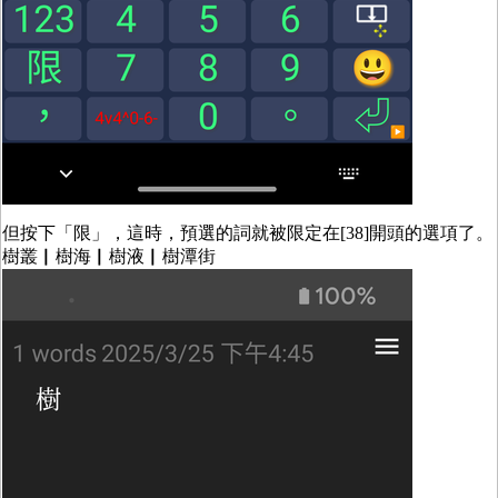
但按下「限」，這時，預選的詞就被限定在[38]開頭的選項了。
樹叢▏樹海▏樹液▏樹潭街