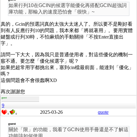
如果行列10在GCIN的候選字能優化再搭配GCIN超強詞
庫功能，那輸入的速度恐怕會「很快」~
真的，Gcin的預選詞真的太強大太迷人了。所以要不是剛好看
到有人反應行列10的問題，我本來都「將就著用」。要用實體
鍵盤或行列30時，不怕麻煩的手動關掉「不按Enter直接出
字」。
請問一下大大，因為我只是普通使用者，對這些優化的機制一
竅不通。要怎麼「優化候選字」呢？
如果把超常用字都挑出來，塞到cin檔最前面，能達到「優化」
嗎？
這個問題會不會很蠢啊XD
再次謝謝您
guest
9
2025-03-26
quote
0
0
guest
關於「限」的功能，我看了GCIN使用手冊還是不了解這
功能該如何使用。