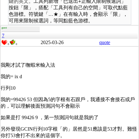
+
鍵的英文。
工具列新增「已送出
正輸入限制候選詞」
按鈕「限」
，搭配「工具列有自己的空間」可取代點藍
色游標
。符號鍵「…★」在有輸入時，會顯示「限」，
可用來限制候選詞，等同點藍色游標。
guest
7
2025-03-26
quote
0
0
我剛才試了嘸蝦米輸入法
我的= ix d
行列10
我的=99426 53 但因為5的字根有石跟戶，我通接不會接石或戶
的，可以理解後面預測詞句不會顯示
如果是打 99426 9 ，第一預測詞句就是我的了
另外發現GCIN行列10字根「的」居然是51應該是53才對。難怪
你打53會打不出來的這個字。