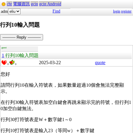
cht
電腦資訊
gcin
gcin Android
Find
adm
login
register
行列10輸入問題
----------- Reply -----------
guest
1
行列10輸入問題
2025-03-22
quote
0
0
您好
請問行列10在輸入符號表，如果數量超過10個會無法完整顯
示。
在行列30輸入符號表加空白鍵會再跳未顯示完的符號，但行列1
0加空白鍵無法。
行列30打符號表是W＋數字鍵1～0
行列10打符號表是輸入23（等同w）＋數字鍵