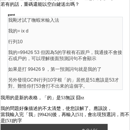
若有的話，重碼還能以空白鍵送出嗎？
guest
我剛才試了嘸蝦米輸入法
我的= ix d
行列10
我的=99426 53 但因為5的字根有石跟戶，我通接不會接
石或戶的，可以理解後面預測詞句不會顯示
如果是打 99426 9 ，第一預測詞句就是我的了
另外發現GCIN行列10字根「的」居然是51應該是53才
對。難怪你打53會打不出來的這個字。
我用的是新的表格，「的」是53無誤 囧rz
我的問題好像描述的不太清楚，使您誤解了。應該說，
當我輸入完「我」[99426]後，再輸入[53]，會出現預選詞，而不
是[53]的字