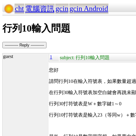
cht
gcin
gcin Android
電腦資訊
行列10輸入問題
----------- Reply -----------
guest
1
subject: 行列10輸入問題
您好
請問行列10在輸入符號表，如果數量超過
在行列30輸入符號表加空白鍵會再跳未
行列30打符號表是W＋數字鍵1～0
行列10打符號表是輸入23（等同w）＋