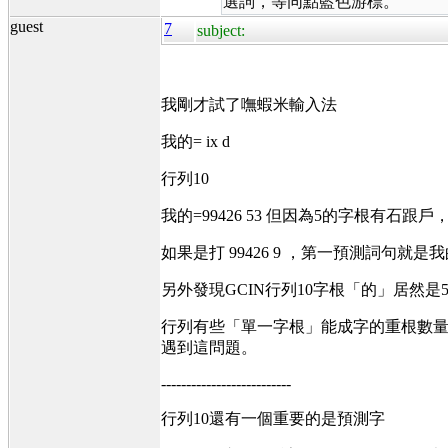
選詞，等同點藍色游標。
guest
7
subject:
我剛才試了嘸蝦米輸入法
我的= ix d
行列10
我的=99426 53 但因為5的字根有
如果是打 99426 9 ，第一預測詞句就是
另外發現GCIN行列10字根「的」居然是
行列有些「單一字根」能成字的重根數量
遇到這問題。
--------------------------
行列10還有一個重要的是預測字