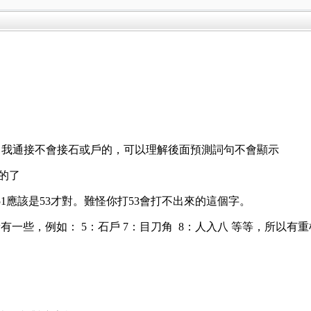
石跟戶，我通接不會接石或戶的，可以理解後面預測詞句不會顯示
我的了
51應該是53才對。難怪你打53會打不出來的這個字。
有一些，例如： 5：石戶 7：目刀角 8：人入八 等等，所以