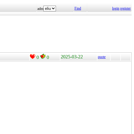
Find
login
register
adm
2025-03-22
0
0
quote