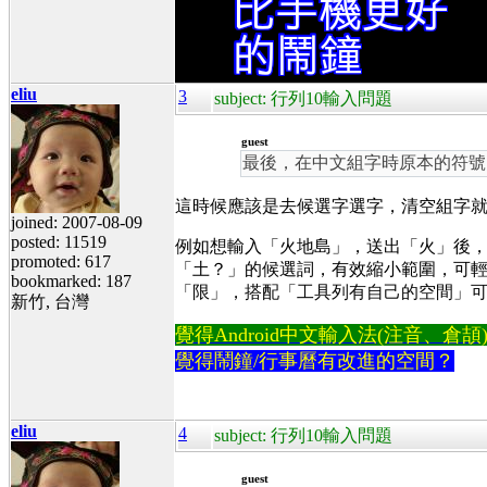
eliu
3
subject: 行列10輸入問題
guest
最後，在中文組字時原本的符號
這時候應該是去候選字選字，清空組字
joined: 2007-08-09
posted: 11519
例如想輸入「火地島」
，送出「火」後
promoted: 617
「土？」的候選詞，有效縮小範圍，可
bookmarked: 187
「限」
，搭配「工具列有自己的空間」
新竹, 台灣
覺得Android中文輸入法(注音、倉頡)不易
覺得鬧鐘/行事曆有改進的空間？
eliu
4
subject: 行列10輸入問題
guest