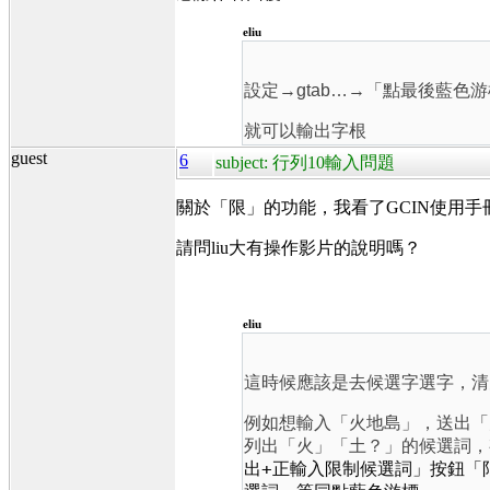
eliu
設定→gtab…→「點最後藍色
就可以輸出字根
guest
6
subject: 行列10輸入問題
關於
「限」的功能，我看了GCIN使用
請問liu大有操作影片的說明嗎？
eliu
這時候應該是去候選字選字，清
例如想輸入「火地島」
，送出「
列出「火」「土？」的候選詞，
+
出
正輸入限制候選詞」
按鈕「