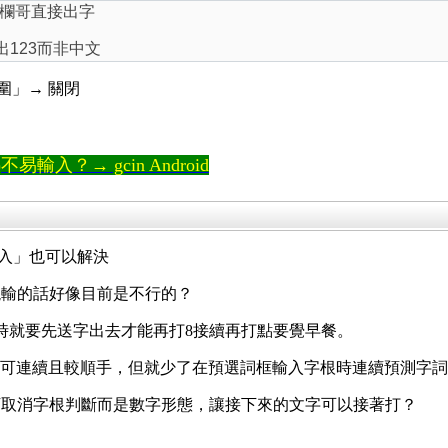
欄哥直接出字
出123而非中文
範圍」→
關閉
輸入？→ gcin Android
輸入」也可以解決
混輸的話好像目前是不行的？
時就要先送字出去才能再打8接續再打點要覺早餐。
輸混打可連續且較順手，但就少了在預選詞框輸入字根時連續預測字
下取消字根判斷而是數字形態，讓接下來的文字可以接著打？