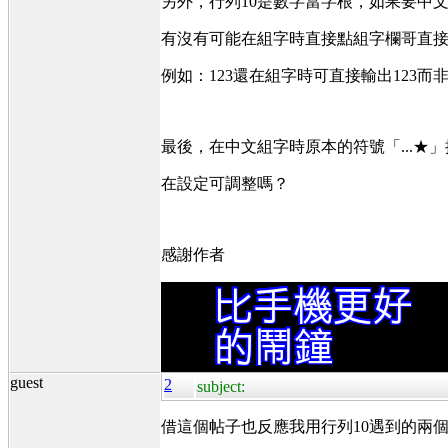
另外，行列10是數字當字根，如果要中
有沒有可能在組字時直接點組字欄哥直
例如：123還在組字時可直接輸出123而
最後，在中文組字時原本的符號「...★
在設定可調整嗎？
感謝作者
guest
2
subject:
借這個帖子也反應我用行列10遇到的兩