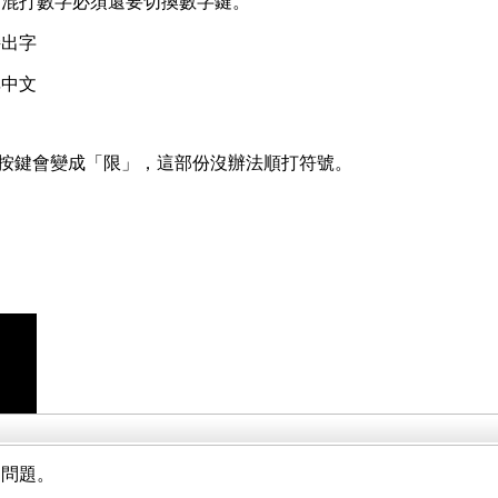
文混打數字必須還要切換數字鍵。
接出字
非中文
」按鍵會變成「限」，這部份沒辦法順打符號。
個問題。