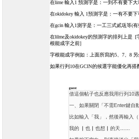
在lime 輸入1 預測字是：一到不有要下大車→相對
在okidokey 輸入 1預測字是：一有不要下可在→
在gcin 輸入1測字是：一工三式貳瓨等(
在lilme及okidokey的預測字的排列上
根能成字之前]
字根能成字例如：上面所寫的5、7、8 
如果行列10在GCIN的候選字能優化再
guest
借這個帖子也反應我用行列10
一、如果關閉「不需Enter鍵
比如輸入「我」，然後再輸入（
我的 ▏也▏也想▏的天……