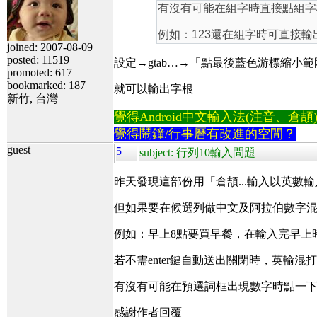
有沒有可能在組字時直接點組字
例如：123還在組字時可直接輸
joined: 2007-08-09
posted: 11519
設定→gtab…→「點最後藍色游標縮小
promoted: 617
bookmarked: 187
就可以輸出字根
新竹, 台灣
覺得Android中文輸入法(注音、倉頡)不易
覺得鬧鐘/行事曆有改進的空間？
guest
5
subject: 行列10輸入問題
昨天發現這部份用「倉頡...輸入以英數
但如果要在候選列做中文及阿拉伯數字
例如：早上8點要買早餐，在輸入完早上
若不需enter鍵自動送出關閉時，英
有沒有可能在預選詞框出現數字時點一
感謝作者回覆