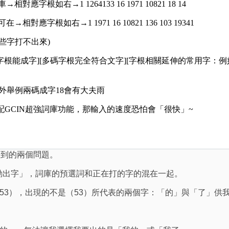
應字根如右→1 1264133 16 1971 10821 18 14
相對應字根如右→1 1971 16 10821 136 103 19341
有些字打不出來)
是 [字根能成字][多碼字根完全符合文字][字根相關延伸的常用字：例如：
另外舉例兩碼成字18會有大夫雨
搭配GCIN超強詞庫功能，那輸入的速度恐怕會「很快」~
遇到的兩個問題。
自動出字」，詞庫的預選詞和正在打的字的混在一起。
53），出現的不是（53）所代表的兩個字：「的」與「了」供