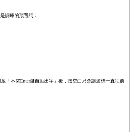
而是詞庫的預選詞：
啟「不需Enter鍵自動出字」後，按空白只會讓遊標一直往前