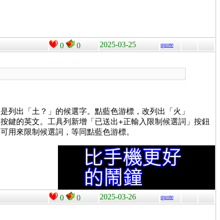
2025-03-25
0
0
quote
，是列出「土？」的候選
字
。點藍色游標，改列出「火」
+
出按鍵的英文。
工具列新增「已送出
正輸入限制候選詞」
按鈕
，可用來限制候選詞，等同點藍色游標。
2025-03-26
0
0
quote