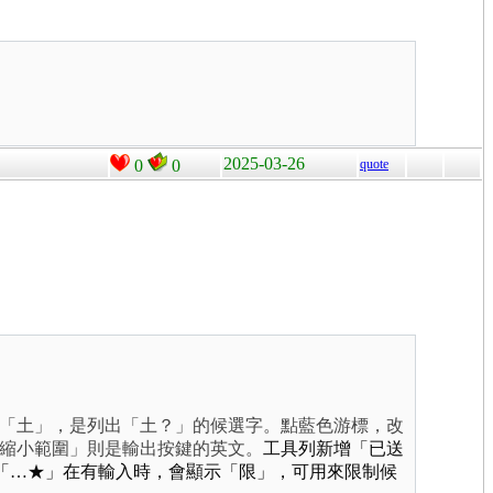
2025-03-26
0
0
quote
「土」，是列出「土？」的候選
字
。點藍色游標，改
縮小範圍」則是輸出按鍵的英文。
工具列新增「已送
「…★」在有輸入時，會顯示「限」，可用來限制候