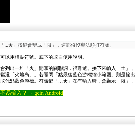
「...★」按鍵會變成「限」，這部份沒辦法順打符號。
就可以用標點符號。底下的取自使用說明。
，會列出一堆「火」開頭的關聯詞，很難選。接下來輸入「土」
輕鬆選「火地島」。若關閉「點最後藍色游標縮小範圍」則是輸
可取代點藍色游標
。符號鍵「…★」在有輸入時，會顯示「限」
輸入？→ gcin Android