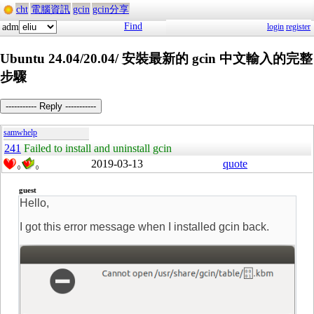
cht
電腦資訊
gcin
gcin分享
Find
adm
login
register
Ubuntu 24.04/20.04/ 安裝最新的 gcin 中文輸入的完整
步驟
----------- Reply -----------
samwhelp
241
Failed to install and uninstall gcin
2019-03-13
quote
0
0
guest
Hello,
I got this error message when I installed gcin back.