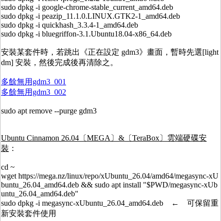
sudo dpkg -i google-chrome-stable_current_amd64.deb
sudo dpkg -i peazip_11.1.0.LINUX.GTK2-1_amd64.deb
sudo dpkg -i quickhash_3.3.4-1_amd64.deb
sudo dpkg -i bluegriffon-3.1.Ubuntu18.04-x86_64.deb
安裝某套件時，若跳出《正在設定 gdm3》畫面，暫時先選[light
dm] 安裝，然後完成後再清除之。
多餘無用gdm3_001
多餘無用gdm3_002
sudo apt remove --purge gdm3
Ubuntu Cinnamon 26.04〔MEGA〕&〔TeraBox〕雲端硬碟安
裝
：
cd ~
wget https://mega.nz/linux/repo/xUbuntu_26.04/amd64/megasync-xU
buntu_26.04_amd64.deb && sudo apt install "$PWD/megasync-xUb
untu_26.04_amd64.deb"
sudo dpkg -i megasync-xUbuntu_26.04_amd64.deb ← 可保留重
新安裝套件使用