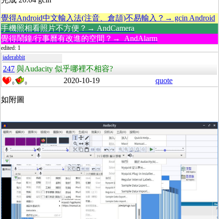
覺得Android中文輸入法(注音、倉頡)不易輸入？→ gcin Android
手機照相看照片不方便？→ AndCamera
覺得鬧鐘/行事曆有改進的空間？→ AndAlarm
edited: 1
jaderabbit
247
與Audacity 似乎哪裡不相容?
2020-10-19
quote
0
0
如附圖