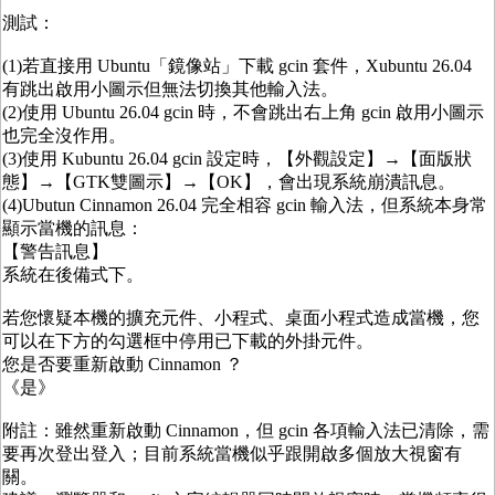
測試：
(1)若直接用 Ubuntu「鏡像站」下載 gcin 套件，Xubuntu 26.04
有跳出啟用小圖示但無法切換其他輸入法。
(2)使用 Ubuntu 26.04 gcin 時，不會跳出右上角 gcin 啟用小圖示
也完全沒作用。
(3)使用 Kubuntu 26.04 gcin 設定時，【外觀設定】→【面版狀
態】→【GTK雙圖示】→【OK】，會出現系統崩潰訊息。
(4)Ubutun Cinnamon 26.04 完全相容 gcin 輸入法，但系統本身常
顯示當機的訊息：
【警告訊息】
系統在後備式下。
若您懷疑本機的擴充元件、小程式、桌面小程式造成當機，您
可以在下方的勾選框中停用已下載的外掛元件。
您是否要重新啟動 Cinnamon ？
《是》
附註：雖然重新啟動 Cinnamon，但 gcin 各項輸入法已清除，需
要再次登出登入；目前系統當機似乎跟開啟多個放大視窗有
關。