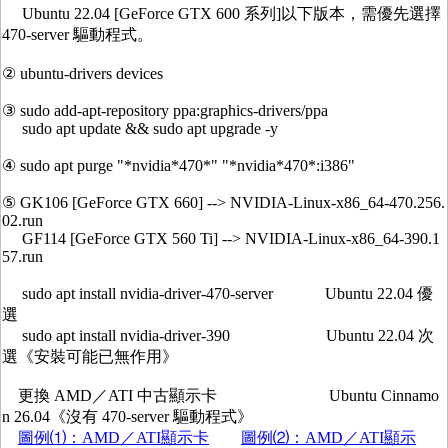
Ubuntu 22.04 [GeForce GTX 600 系列]以下版本，需優先選擇
470-server 驅動程式。
② ubuntu-drivers devices
③ sudo add-apt-repository ppa:graphics-drivers/ppa
sudo apt update && sudo apt upgrade -y
④ sudo apt purge "*nvidia*470*" "*nvidia*470*:i386"
⑤ GK106 [GeForce GTX 660] --> NVIDIA-Linux-x86_64-470.256.
02.run
GF114 [GeForce GTX 560 Ti] --> NVIDIA-Linux-x86_64-390.1
57.run
sudo apt install nvidia-driver-470-server Ubuntu 22.04 優
選
sudo apt install nvidia-driver-390 Ubuntu 22.04 次
選《安裝可能已無作用》
更換 AMD／ATI 中古顯示卡 Ubuntu Cinnamo
n 26.04《沒有 470-server 驅動程式》
圖例⑴：AMD／ATI顯示卡
圖例⑵：AMD／ATI顯示