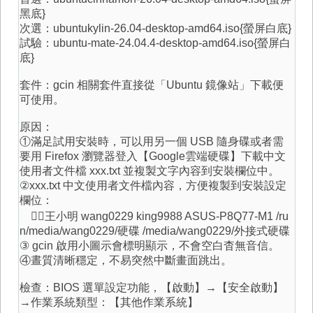
黑底}
次選：ubuntukylin-26.04-desktop-amd64.iso{螢屏白底}
試驗：ubuntu-mate-24.04.4-desktop-amd64.iso{螢屏白
底}
套件：gcin 相關套件直接從「Ubuntu 鏡像站」下載便
可使用。
原因：
①滿足試用安裝時，可以用另一個 USB 隨身碟或者需
要用 Firefox 瀏覽器登入【Google雲端硬碟】下載中文
使用者文件檔 xxx.txt 並複製文字內容到安裝欄位中。
②xxx.txt 中文使用者文件檔內容，方便複製到安裝設定
欄位：
🧙‍♂️王小明 wang0229 king9988 ASUS-P8Q77-M1 /ru
n/media/wang0229/硬碟 /media/wang0229/外接式硬碟
③ gcin 啟用小圖示會標明顯示，不會空白杳無音信。
④晝質清晰穩定，不易突然中斷畫面跳出。
檢查：BIOS 選單設定功能，【啟動】→【安全啟動】
→作業系統類型：【其他作業系統】