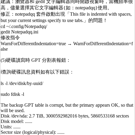
建議：瀏覽器和 gedit 文字編輯器同時開啟視窗時，當機頻率很
高，儘量選擇其它文字編輯器{如：notepadqq}使用。
修正：notepadqq 套件啟動出現「This file is indented with spaces,
but your current settings specify to use tabs.」的問題！
cd ~/.config/Notepadqq/
gedit Notepadqq.ini
修改指令
WarnForDifferentIndentation=true → WarnForDifferentIndentation=f
alse
(5)硬碟讀寫時 GPT 分割表報錯：
ⅰ查詢硬碟訊息資料如有以下錯誤：
ls -l /dev/disk/by-uuid/
sudo fdisk -l
The backup GPT table is corrupt, but the primary appears OK, so that
will be used.
Disk /dev/sda: 2.7 TiB, 3000592982016 bytes, 5860533168 sectors
Disk model: ......
Units: ......
Sector size (logical/physical): ......