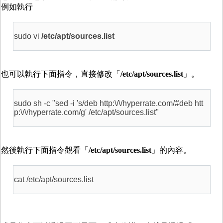
例如執行
sudo vi
/etc/apt/sources.list
也可以執行下面指令，直接修改「
/etc/apt/sources.list
」。
sudo sh -c "sed -i 's/deb http:\/\/hyperrate.com/#deb htt
p:\/\/hyperrate.com/g' /etc/apt/sources.list"
然後執行下面指令觀看「
/etc/apt/sources.list
」的內容。
cat /etc/apt/sources.list