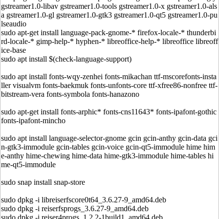
gstreamer1.0-libav gstreamer1.0-tools gstreamer1.0-x gstreamer1.0-als
a gstreamer1.0-gl gstreamer1.0-gtk3 gstreamer1.0-qt5 gstreamer1.0-pu
lseaudio
sudo apt-get install language-pack-gnome-* firefox-locale-* thunderbi
rd-locale-* gimp-help-* hyphen-* libreoffice-help-* libreoffice libreoff
ice-base
sudo apt install $(check-language-support)
sudo apt install fonts-wqy-zenhei fonts-mikachan ttf-mscorefonts-insta
ller visualvm fonts-baekmuk fonts-unfonts-core ttf-xfree86-nonfree ttf-
bitstream-vera fonts-symbola fonts-hanazono
sudo apt-get install fonts-arphic* fonts-cns11643* fonts-ipafont-gothic
fonts-ipafont-mincho
sudo apt install language-selector-gnome gcin gcin-anthy gcin-data gci
n-gtk3-immodule gcin-tables gcin-voice gcin-qt5-immodule hime him
e-anthy hime-chewing hime-data hime-gtk3-immodule hime-tables hi
me-qt5-immodule
sudo snap install snap-store
sudo dpkg -i libreiserfscore0t64_3.6.27-9_amd64.deb
sudo dpkg -i reiserfsprogs_3.6.27-9_amd64.deb
sudo dpkg -i reiser4progs_1.2.2-1build1_amd64.deb