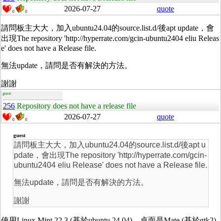
2026-07-27
quote
0
0
請問板主大大，加入ubuntu24.04的source.list.d/後apt update，會
出現The repository 'http://hyperrate.com/gcin-ubuntu2404 eliu Releas
e' does not have a Release file.
無法update，請問是否有解決的方法。
謝謝
guest
256
Repository does not have a release file
2026-07-27
quote
0
0
guest
請問板主大大，加入ubuntu24.04的source.list.d/後apt u
pdate，會出現The repository 'http://hyperrate.com/gcin-
ubuntu2404 eliu Release' does not have a Release file.
無法update，請問是否有解決的方法。
謝謝
使用Linux Mint 22.3 (基於ubuntu 24.04)，桌面是Mate (基於gtk2)