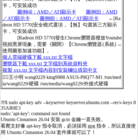
卡，可安裝成功
圖例⑷：AMD／ATI顯示卡
圖例⑸：AMD
／ATI顯示卡
圖例⑹：AMD／ATI顯示卡
←[Ra
deon HD 5770]安全模式選項，【無】勾選第三方顯示
卡，可安裝成功
[Radeon HD 5770]發生Chrome瀏覽器撥放Youtube
視頻黑屏現象，需要《關閉》【Chrome瀏覽器{系統}→
使用圖形加速功能】。
個人雲端硬碟下載 xxx.txt 文字檔
瀏覽器下載 xxx.txt 文字檔到系統資料夾
複製 xxx.txt 文字檔內容到安裝欄位填寫中文
🧙‍♂️王小明 wang0229 king9988 ASUS-P8Q77-M1 /run/med
ia/wang0229/硬碟 /run/media/wang0229/外接式硬碟
⑦$ sudo apt-key adv --keyserver keyserver.ubuntu.com --recv-keys 8
35AB0E3
sudo: 'apt-key': command not found
Ubuntu Cinnamon 26.04 安裝 gcin 金鑰一直失敗。
看爬文好像 apt-key 指令取消，必須採用 gpg 指令，所以直接使
用 Ubuntu Cinnamon 26.04 套件庫就可以了！