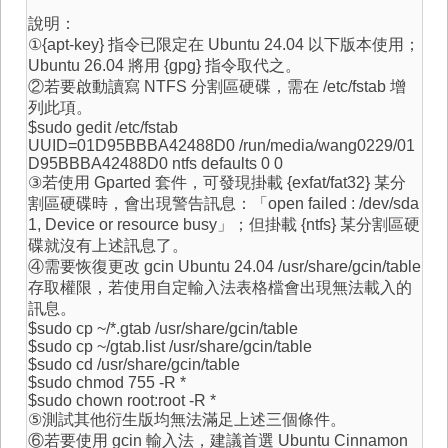
說明：
①{apt-key} 指令已限定在 Ubuntu 24.04 以下版本使用；
Ubuntu 26.04 將用 {gpg} 指令取代之。
②若要啟動讀寫 NTFS 分割區硬碟，需在 /etc/fstab 增
列此項。
$sudo gedit /etc/fstab
UUID=01D95BBBA42488D0 /run/media/wang0229/01
D95BBBA42488D0 ntfs defaults 0 0
③若使用 Gparted 套件，可發現掛載 {exfat/fat32} 某分
割區硬碟時，會出現警告訊息：「open failed : /dev/sda
1, Device or resource busy」；但掛載 {ntfs} 某分割區硬
碟就沒有上述訊息了。
④需要恢復更改 gcin Ubuntu 24.04 /usr/share/gcin/table
存取權限，若使用自定輸入法表格檔會出現無法載入的
訊息。
$sudo cp ~/*.gtab /usr/share/gcin/table
$sudo cp ~/gtab.list /usr/share/gcin/table
$sudo cd /usr/share/gcin/table
$sudo chmod 755 -R *
$sudo chown root:root -R *
⑤測試其他衍生版均無法滿足上述三個條件。
⑥若要使用 gcin 輸入法，建議首選 Ubuntu Cinnamon