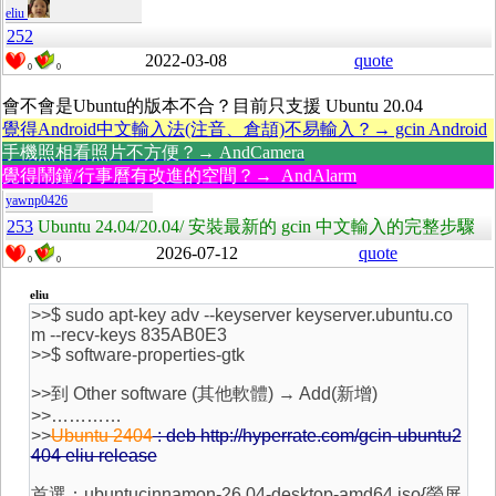
eliu
252
2022-03-08
quote
0
0
會不會是Ubuntu的版本不合？目前只支援 Ubuntu 20.04
覺得Android中文輸入法(注音、倉頡)不易輸入？→ gcin Android
手機照相看照片不方便？→ AndCamera
覺得鬧鐘/行事曆有改進的空間？→ AndAlarm
yawnp0426
253
Ubuntu 24.04/20.04/ 安裝最新的 gcin 中文輸入的完整步驟
2026-07-12
quote
0
0
eliu
>>$ sudo apt-key adv --keyserver keyserver.ubuntu.co
m --recv-keys 835AB0E3
>>$ software-properties-gtk
>>到 Other software (其他軟體) → Add(新增)
>>…………
>>
Ubuntu 2404
: deb http://hyperrate.com/gcin-ubuntu2
404 eliu release
首選：ubuntucinnamon-26.04-desktop-amd64.iso{螢屏