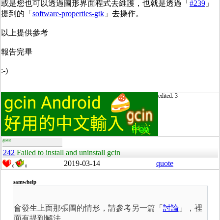
或是您也可以透過圖形界面程式去維護，也就是透過「
#239
」
提到的「
software-properties-gtk
」去操作。
以上提供參考
報告完畢
:-)
edited: 3
guest
242
Failed to install and uninstall gcin
2019-03-14
quote
0
0
samwhelp
會發生上面那張圖的情形，請參考另一篇「
討論
」，裡
面有提到解法。