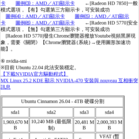
卡
圖例⑶：AMD／ATI顯示卡
←[Radeon HD 7850]一般
模式選項，【有】勾選第三方顯示卡，可安裝成功
圖例⑷：AMD／ATI顯示卡
圖例⑸：AMD／ATI顯示
卡
圖例⑹：AMD／ATI顯示卡
←[Radeon HD 5770]安全
模式選項，【無】勾選第三方顯示卡，可安裝成功
[Radeon HD 5770]發生Chrome瀏覽器撥放Youtube視頻黑屏現
象，需要《關閉》【Chrome瀏覽器{系統}→使用圖形加速功
能】。
⑥ nvidia-smi
※目前 Ubuntu 22.04 此法安裝穩定。
【下載NVIDIA官方驅動程式】
MX Linux 25.2 KDE 顯示 NVIDIA-470 安裝與 nouveau 互相衝突
訊息
Ubuntu Cinnamon 26.04 - 4TB 硬碟分割
sda1
sda2
sda3
sda4
10,240 MB (最低限
1,969,670 M
20,481 M
2,000,393 M
B
B
B
制)
VFAT (暫