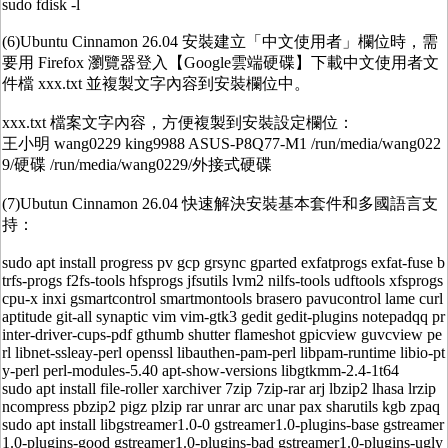
sudo fdisk -l
(6)Ubuntu Cinnamon 26.04 安裝建立「中文使用者」欄位時，需
要用 Firefox 瀏覽器登入【Google雲端硬碟】下載中文使用者文
件檔 xxx.txt 並複製文字內容到安裝欄位中。
xxx.txt 檔案文字內容，方便複製到安裝設定欄位：
王小明 wang0229 king9988 ASUS-P8Q77-M1 /run/media/wang022
9/硬碟 /run/media/wang0229/外接式硬碟
(7)Ubutun Cinnamon 26.04 快速解決安裝基本套件和多國語言支
持：
sudo apt install progress pv gcp grsync gparted exfatprogs exfat-fuse b
trfs-progs f2fs-tools hfsprogs jfsutils lvm2 nilfs-tools udftools xfsprogs
cpu-x inxi gsmartcontrol smartmontools brasero pavucontrol lame curl
aptitude git-all synaptic vim vim-gtk3 gedit gedit-plugins notepadqq pr
inter-driver-cups-pdf gthumb shutter flameshot gpicview guvcview pe
rl libnet-ssleay-perl openssl libauthen-pam-perl libpam-runtime libio-pt
y-perl perl-modules-5.40 apt-show-versions libgtkmm-2.4-1t64
sudo apt install file-roller xarchiver 7zip 7zip-rar arj lbzip2 lhasa lrzip
ncompress pbzip2 pigz plzip rar unrar arc unar pax sharutils kgb zpaq
sudo apt install libgstreamer1.0-0 gstreamer1.0-plugins-base gstreamer
1.0-plugins-good gstreamer1.0-plugins-bad gstreamer1.0-plugins-ugly