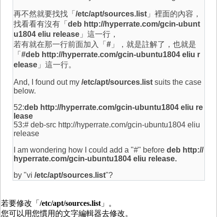
再不然就要找找「
/etc/apt/sources.list
」裡面的內容，
找看看有沒有「
deb http://hyperrate.com/gcin-ubunt
u1804 eliu release
」這一行，
若有就在那一行前面加入「
#
」，就是註解了，也就是
「
#deb http://hyperrate.com/gcin-ubuntu1804 eliu r
elease
」這一行。
And, I found out my
/etc/apt/sources.list
suits the case
below.
52:
deb http://hyperrate.com/gcin-ubuntu1804 eliu re
lease
53:# deb-src http://hyperrate.com/gcin-ubuntu1804 eliu
release
I am wondering how I could add a "#" before
deb http://
hyperrate.com/gcin-ubuntu1804 eliu release.
by "vi
/etc/apt/sources.list
"?
若要修改「
/etc/apt/sources.list
」。
您可以用您慣用的文字編輯器去修改。