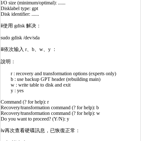
I/O size (minimum/optimal): ......
Disklabel type: gpt
Disk identifier: ......
ⅱ使用 gdisk 解决：
sudo gdisk /dev/sda
ⅲ依次输入 r、b、w、y ：
說明：
r : recovery and transformation options (experts only)
b : use backup GPT header (rebuilding main)
w : write table to disk and exit
y : yes
Command (? for help): r
Recovery/transformation command (? for help): b
Recovery/transformation command (? for help): w
Do you want to proceed? (Y/N): y
ⅳ再次查看硬碟訊息，已恢復正常：