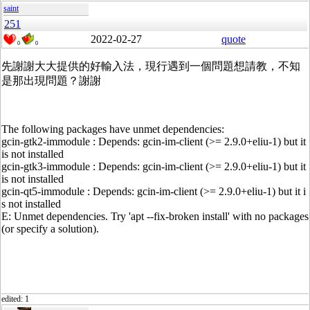
saint
251
2022-02-27
quote
0
0
先謝謝大大提供的好輸入法，現行遇到一個問題想請教，不知
是那出現問題？謝謝
The following packages have unmet dependencies:
gcin-gtk2-immodule : Depends: gcin-im-client (>= 2.9.0+eliu-1) but it
is not installed
gcin-gtk3-immodule : Depends: gcin-im-client (>= 2.9.0+eliu-1) but it
is not installed
gcin-qt5-immodule : Depends: gcin-im-client (>= 2.9.0+eliu-1) but it i
s not installed
E: Unmet dependencies. Try 'apt --fix-broken install' with no packages
(or specify a solution).
edited: 1