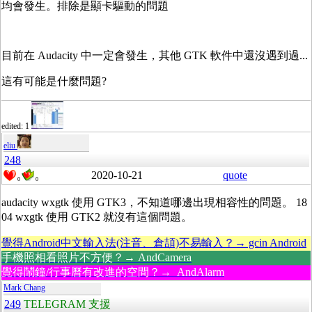
均會發生。排除是顯卡驅動的問題
目前在 Audacity 中一定會發生，其他 GTK 軟件中還沒遇到過...
這有可能是什麼問題?
edited: 1
eliu
248
2020-10-21
quote
0
0
audacity wxgtk 使用 GTK3，不知道哪邊出現相容性的問題。 18
04 wxgtk 使用 GTK2 就沒有這個問題。
覺得Android中文輸入法(注音、倉頡)不易輸入？→ gcin Android
手機照相看照片不方便？→ AndCamera
覺得鬧鐘/行事曆有改進的空間？→ AndAlarm
Mark Chang
249
TELEGRAM 支援