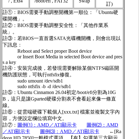
/ , Ext4
/boot/efi , FAT32
Swap
訂)
註①：BIOS需要手動調整開機第一順位：「Ubuntu硬
碟開機」。
註②：BIOS需要手動調整安全性：「其他作業系
統」。
註③：若BIOS一直首選SATA光碟機開機，則會出現以
下訊息：
Reboot and Select proper Boot device
or Insert Boot Media in selected Boot device and pres
s a key
註④：安裝完成後，若發現需要解除某個NTFS磁區開
機防護狀態，可執行ntfsfix修復。
sudo umount /dev/sdb1
sudo ntfsfix -b -d /dev/sdb1
註⑤：Ubuntu Cinnamon 26.04初定/boot/efi分割為10G
B，這只是讓Gparted硬碟分割表不會看起來像一條直
線。
註⑥：從雲端硬碟下載個人[xxx.txt] 檔案並複製文字內
容，方便設定欄位填寫中文。
註⑦：
圖例⑴：AMD／ATI顯示卡
圖例⑵：AMD
／ATI顯示卡
圖例⑶：AMD／ATI顯示卡
←[Ra
deon HD 7850]一般模式選項，【有】勾選第三方顯示