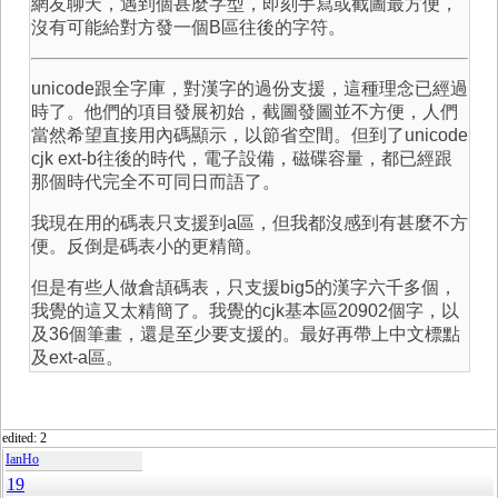
網友聊天，遇到個甚麼字型，即刻手寫或截圖最方便，
沒有可能給對方發一個B區往後的字符。
unicode跟全字庫，對漢字的過份支援，這種理念已經過
時了。他們的項目發展初始，截圖發圖並不方便，人們
當然希望直接用內碼顯示，以節省空間。但到了unicode
cjk ext-b往後的時代，電子設備，磁碟容量，都已經跟
那個時代完全不可同日而語了。
我現在用的碼表只支援到a區，但我都沒感到有甚麼不方
便。反倒是碼表小的更精簡。
但是有些人做倉頡碼表，只支援big5的漢字六千多個，
我覺的這又太精簡了。我覺的cjk基本區20902個字，以
及36個筆畫，還是至少要支援的。最好再帶上中文標點
及ext-a區。
edited: 2
IanHo
19