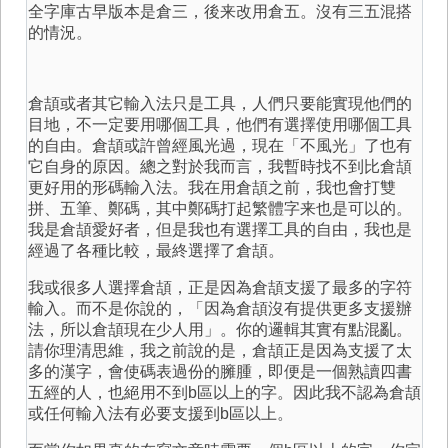
全字庫古早版本是倉三，後来改用倉五。沒有三五混搭
的情況。
倉頡或者其它輸入法只是工具，人們只要能實現他們的
目地，不一定要用哪個工具，他們有選擇使用哪個工具
的自由。倉頡或許曾經風光過，現在「不風光」了也有
它自身的原因。總之對於我而言，我暫時找不到比倉頡
更好用的形碼輸入法。我在用倉頡之前，我也會打雙
拼、五筆、鄭碼，其中鄭碼打起繁體字来也是可以的。
我是倉頡愛好者，但是我也有選擇工具的自由，我也是
經過了各種比較，最終選擇了倉頡。
我或很多人選擇倉頡，正是因為倉頡支援了最多的字符
輸入。而不是你說的，「因為倉頡沒有提供更多支援辦
法，所以倉頡現在少人用」。你的邏輯其實有點混亂。
請你理清思維，我之前說的是，倉頡正是因為支援了太
多的漢字，會使碼表過份的臃腫，即便是一個熟讀四書
五經的人，也絕用不到b區以上的字。因此我不認為倉頡
或任何輸入法有必要支援到b區以上。