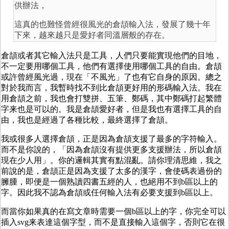
供辦法，
這真的也難怪曾經很風光的倉頡輸入法，發展了幾十年
下來，越來越只是愛好者同溫層般的存在。
倉頡或者其它輸入法只是工具，人們只要能實現他們的目地，
不一定要用哪個工具，他們有選擇使用哪個工具的自由。倉頡
或許曾經風光過，現在「不風光」了也有它自身的原因。總之
對於我而言，我暫時找不到比倉頡更好用的形碼輸入法。我在
用倉頡之前，我也會打雙拼、五筆、鄭碼，其中鄭碼打起繁體
字来也是可以的。我是倉頡愛好者，但是我也有選擇工具的自
由，我也是經過了各種比較，最終選擇了倉頡。
我或很多人選擇倉頡，正是因為倉頡支援了最多的字符輸入。
而不是你說的，「因為倉頡沒有提供更多支援辦法，所以倉頡
現在少人用」。你的邏輯其實有點混亂。請你理清思維，我之
前說的是，倉頡正是因為支援了太多的漢字，會使碼表過份的
臃腫，即便是一個熟讀四書五經的人，也絕用不到b區以上的
字。因此我不認為倉頡或任何輸入法有必要支援到b區以上。
而當你如果真的在寫文章時需要一個b區以上的字，你完全可以
插入svg来表達這個字型，而不是直接輸入這個字，否則它在很