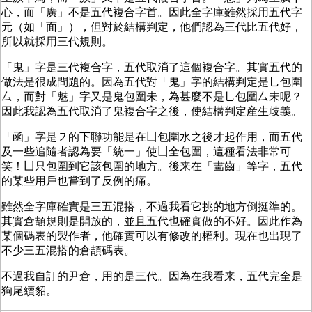
心，而「廣」不是五代複合字首。因此全字庫雖然採用五代字
元（如「面」），但對於結構判定，他們認為三代比五代好，
所以就採用三代規則。
「鬼」字是三代複合字，五代取消了這個複合字。其實五代的
做法是很成問題的。因為五代對「鬼」字的結構判定是㇟包圍
厶，而對「魅」字又是鬼包圍未，為甚麼不是㇟包圍厶未呢？
因此我認為五代取消了鬼複合字之後，使結構判定産生歧義。
「函」字是㇇的下聯功能是在凵包圍水之後才起作用，而五代
及一些追隨者認為要「統一」使凵全包圍，這種看法非常可
笑！凵只包圍到它該包圍的地方。後来在「畵齒」等字，五代
的某些用戶也嘗到了反例的痛。
雖然全字庫確實是三五混搭，不過我看它挑的地方倒挺準的。
其實倉頡規則是開放的，並且五代也確實做的不好。因此作為
某個碼表的製作者，他確實可以有修改的權利。現在也出現了
不少三五混搭的倉頡碼表。
不過我自訂的尹倉，用的是三代。因為在我看来，五代完全是
狗尾續貂。