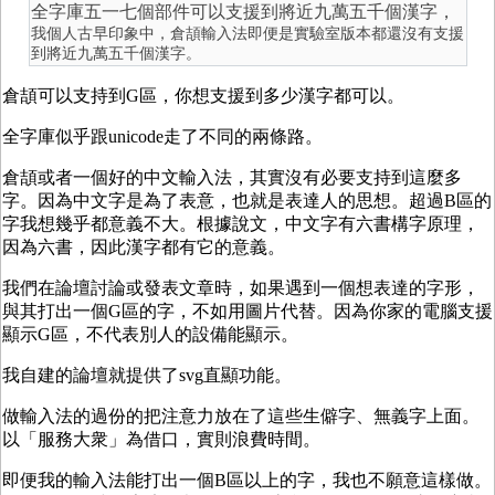
全字庫五一七個部件可以支援到將近九萬五千個漢字，
我個人古早印象中，倉頡輸入法即便是實驗室版本都還沒有支援
到將近九萬五千個漢字。
倉頡可以支持到G區，你想支援到多少漢字都可以。
全字庫似乎跟unicode走了不同的兩條路。
倉頡或者一個好的中文輸入法，其實沒有必要支持到這麼多
字。因為中文字是為了表意，也就是表達人的思想。超過B區的
字我想幾乎都意義不大。根據說文，中文字有六書構字原理，
因為六書，因此漢字都有它的意義。
我們在論壇討論或發表文章時，如果遇到一個想表達的字形，
與其打出一個G區的字，不如用圖片代替。因為你家的電腦支援
顯示G區，不代表別人的設備能顯示。
我自建的論壇就提供了svg直顯功能。
做輸入法的過份的把注意力放在了這些生僻字、無義字上面。
以「服務大衆」為借口，實則浪費時間。
即便我的輸入法能打出一個B區以上的字，我也不願意這樣做。