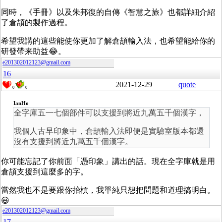
同時，《手冊》以及朱邦復的自傳《智慧之旅》也都詳細介紹
了倉頡的製作過程。
希望我講的這些能使你更加了解倉頡輸入法，也希望能給你的
研發帶来助益😂。
e201302012123@gmail.com
16
2021-12-29
quote
0
0
IanHo
全字庫五一七個部件可以支援到將近九萬五千個漢字，
我個人古早印象中，倉頡輸入法即便是實驗室版本都還
沒有支援到將近九萬五千個漢字。
你可能忘記了你前面「憑印象」講出的話。現在全字庫就是用
倉頡支援到這麼多的字。
當然我也不是要跟你抬槓，我單純只想把問題和道理搞明白。
😃
e201302012123@gmail.com
17