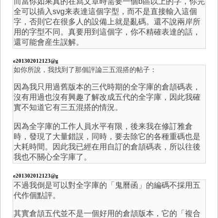
而當你如果真的在寫文章時需要一個b區以上的字，你完
全可以插入svg来表達這個字型，而不是直接輸入這個
字，否則它在很多人的設備上就是亂碼。還不說兩岸所
用的字型不同。真要用到這個字，你不精確表達的話，
還可能會産生誤解。
e201302012123@g
如你所說，我找到了那個評論三五混搭的帖子：
因為我只用過舊版本的三代時期的全字庫的倉頡碼表，
沒有用過也沒有興趣了解改成五代的全字庫，因此我確
實不知道它有三五混搭的情況。
因為全字庫的工作人員水平有限，後来我在修訂雅倉
時，發現了大量錯誤，同時，要去除它的各種重碼也是
大耗時間。因此我已經在用自訂的倉頡碼表，所以往後
我也不關心全字庫了。
e201302012123@g
不過我倒是可以對全字庫的「鬼曆函」的編碼不採用五
代作個點評。
其實倉頡五代並不是一個好用的倉頡版本，它的「複合