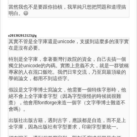
當然我也不是要跟你抬槓，我單純只想把問題和道理搞
明白。😃
e201302012123@g
其實不管是全字庫還是unicode，支援到這麼多的漢字實
在是沒有必要。
特別是全字庫，拿著臺灣行政院的資金，自己去搞一個
獨立於unicode的內碼。實際上意義不大，就是一群號稱
專家的人在混口飯吃。我們日常交流，乃至寫最頂級的
學術論文，都用不到這些字。
假設是文字學博士寫論文，他需要一個特殊字形時，他
絕不會上全字庫拿字型（因為字型很怪的時候就很難
查），他會用fontforge来造一個字（文字學博士難道不
會嗎）。
出版社出版古籍，遇到古字，應該都是自造，而不是上
全字庫，因為出版社有字型要求，印刷字型要統一。