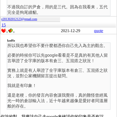
不過我自訂的尹倉，用的是三代。因為在我看来，五代
完全是狗尾續貂。
e201302012123@gmail.com
15
2021-12-29
quote
0
0
IanHo
所以我也希望你不要什麼都憑你自己先入為主的觀念。
必要的時候你可以先google看看是不是真的有其他人留
言舉證了全字庫的版本有倉三、五混搭之狀況！
實務上就是有人舉證了全字庫版本有倉三、五混搭之狀
況，並對公家機關留言提出疑問。
我就是有印象！
還是老梗，你的發言內容會讓我覺得，真的難怪曾經風
光一時的倉頡輸入法，近十年越來越像是愛好者同溫層
般的存在。
你說的對，我應該自己去google来確認你的印象是否有誤。