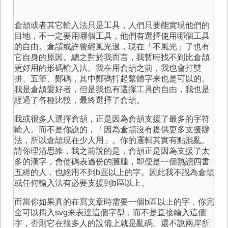
倉頡或者其它輸入法只是工具，人們只要能實現他們的
目地，不一定要用哪個工具，他們有選擇使用哪個工具
的自由。倉頡或許曾經風光過，現在「不風光」了也有
它自身的原因。總之對於我而言，我暫時找不到比倉頡
更好用的形碼輸入法。我在用倉頡之前，我也會打雙
拼、五筆、鄭碼，其中鄭碼打起繁體字来也是可以的。
我是倉頡愛好者，但是我也有選擇工具的自由，我也是
經過了各種比較，最終選擇了倉頡。
我或很多人選擇倉頡，正是因為倉頡支援了最多的字符
輸入。而不是你說的，「因為倉頡沒有提供更多支援辦
法，所以倉頡現在少人用」。你的邏輯其實有點混亂。
請你理清思維，我之前說的是，倉頡正是因為支援了太
多的漢字，會使碼表過份的臃腫，即便是一個熟讀四書
五經的人，也絕用不到b區以上的字。因此我不認為倉頡
或任何輸入法有必要支援到b區以上。
而當你如果真的在寫文章時需要一個b區以上的字，你完
全可以插入svg来表達這個字型，而不是直接輸入這個
字，否則它在很多人的設備上就是亂碼。還不說兩岸所