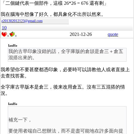
「二個鍵代表一個部件，這樣 26*26 = 676 還有剩」
我在腦海中想像了好久，都具象化不出所以然來。
e201302012123@gmail.com
10
2021-12-26
quote
0
0
IanHo
我的古早印象沒錯的話，全字庫版的倉頡是倉三＋倉五
混搭出來的。
我希望你不要甚麼都憑印象，必要時可以請教他人或者直接上
去查找答案。
全字庫古早版本是倉三，後来改用倉五。沒有三五混搭的情
況。
IanHo
補充一下，
要使用者端自己想辦法，而不是盡可能地在許多面向提