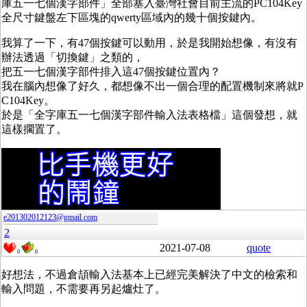
庫五一七個漢字部件」全部塞入臺灣社會目前主流的PC104Key
全尺寸鍵盤左下區塊的qwerty區域內的幾十個按鍵內。
我算了一下，有47個按鍵可以動用，於是我開始想像，有沒有
辦法透過「切換鍵」之類的，
把五一七個漢字部件排入這47個按鍵位置內？
我在腦內想像了好久，都想像不出一個合理的配置機制來將就P
C104Key。
於是「全字庫五一七個漢字部件輸入法表格檔」這個發想，就
這樣擱置了。
e201302012123@gmail.com
2
2021-07-08
quote
0
0
好想法，不過倉頡輸入法基本上已經完美解決了中文的檢索和
輸入問題，不需要再另起爐灶了。