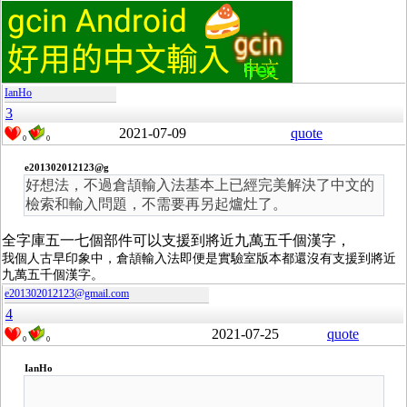
IanHo
3
2021-07-09
quote
0
0
e201302012123@g
好想法，不過倉頡輸入法基本上已經完美解決了中文的
檢索和輸入問題，不需要再另起爐灶了。
全字庫五一七個部件可以支援到將近九萬五千個漢字，
我個人古早印象中，倉頡輸入法即便是實驗室版本都還沒有支援到將近
九萬五千個漢字。
e201302012123@gmail.com
4
2021-07-25
quote
0
0
IanHo