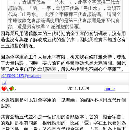
一」，倉頡五代為「一竹木一」，此字全字庫採三代倉
頡編碼。 「函」一字，倉頡三代為「弓山水」，倉頡五
代為「山弓水」，此字全字庫採三代倉頡編碼。 請問全
字庫收錄之倉頡編碼使用的是第三代倉頡還是第五代倉
頡，還是另有標準？ 感謝您的答覆。
因為我只用過舊版本的三代時期的全字庫的倉頡碼表，沒有用
過也沒有興趣了解改成五代的全字庫，因此我確實不知道它有
三五混搭的情況。
因為全字庫的工作人員水平有限，後来我在修訂雅倉時，發現
了大量錯誤，同時，要去除它的各種重碼也是大耗時間。因此
我已經在用自訂的倉頡碼表，所以往後我也不關心全字庫了。
e201302012123@gmail.com
13
2021-12-28
quote
0
0
不過我倒是可以對全字庫的「鬼曆函」的編碼不採用五代作個
點評。
其實倉頡五代並不是一個好用的倉頡版本，它的「複合字首」
的規則是很有問題，很難應用的。比如「鷢」字在五代要判為
上厥下鳥，而「厥」又不是五代複合字首。「懬」判為上廣下