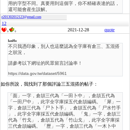
用的字型不同。真要用到這個字，你不精確表達的話，
還可能會産生誤解。
e201302012123@gmail.com
12
2021-12-28
quote
0
0
IanHo
不只我憑印象，別人也這麼認為全字庫有倉三、五混搭
之狀況，
請參考以下網址的民眾留言討論串！
https://data.gov.tw/dataset/5961
如你所說，我找到了那個評論三五混搭的帖子：
「面」一字，倉頡三代為「一田卜中」，倉頡五代為
「一田尸中」，此字全字庫採五代倉頡編碼。 「犀」一
字，倉頡三代為「尸卜卜手」，倉頡五代為「 尸水竹手
」，此字全字庫採五代倉頡編碼。 「鬼」一字，倉頡三
代為「竹戈」，倉頡五代為「竹山戈」，此字全字庫採
三代倉頡編碼。 「歷」一字，倉頡三代為「一木卜中