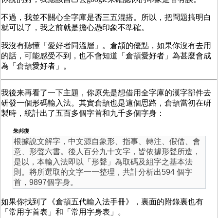
不過，我並不關心全字庫是否三五混搭。所以，把問題搞明白
就可以了，我之前就是擔心憑印象不準確。
我沒有聽懂「愛好者同溫層」。倉頡的優點，如果你沒有去用
的話，可能感受不到，也不會知道「倉頡愛好者」為甚麼會成
為「倉頡愛好者」。
我後来再看了一下主題，你原先是想借用全字庫的漢字部件去
研發一個形碼輸入法。其實倉頡也是這個思路，倉頡當初在研
製時，統計出了五百多個字首和九千多個字身：
朱邦復
根據說文解字，中文源自象形、指事、轉注、假借、會
意、形聲六書。後人百分九十文字，皆依據形聲所造，
是以，本輸入法即以「形聲」為取碼及組字之基本法
則。將所選取的文字一一整理，共計分析出594 個字
首，9897個字身。
如果你找到了《倉頡五代輸入法手冊》，裏面的附錄裏也有
「常用字首表」和「常用字身表」。