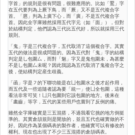
字首」的規則是很有問題，很難應用的。比如「鷢」字
在五代要判為上厥下鳥，而「厥」又不是五代複合字
首。「懬」判為上廣下心，而「廣」不是五代複合字
首。因此全字庫雖然採用五代字元（如「面」），但對
於結構判定，他們認為三代比五代好，所以就採用三代
規則。
「鬼」字是三代複合字，五代取消了這個複合字。其實
五代的做法是很成問題的。因為五代對「鬼」字的結構
判定是㇟包圍厶，而對「魅」字又是鬼包圍未，為甚麼
不是㇟包圍厶未呢？因此我認為五代取消了鬼複合字之
後，使結構判定産生歧義。
「函」字是㇇的下聯功能是在凵包圍水之後才起作用，
而五代及一些追隨者認為要「統一」使凵全包圍，這種
看法非常可笑！凵只包圍到它該包圍的地方。後来在
「畵齒」等字，五代的某些用戶也嘗到了反例的痛。
雖然全字庫確實是三五混搭，不過我看它挑的地方倒挺
準的。其實倉頡規則是開放的，並且五代也確實做的不
好。因此作為某個碼表的製作者，他確實可以有修改的
權利。現在也出現了不少三五混搭的倉頡碼表。