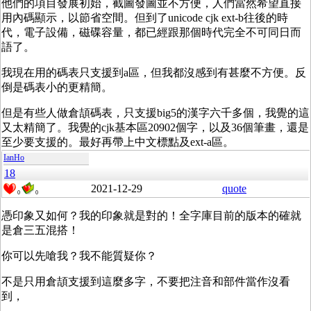
他們的項目發展初始，截圖發圖並不方便，人們當然希望直接
用內碼顯示，以節省空間。但到了unicode cjk ext-b往後的時
代，電子設備，磁碟容量，都已經跟那個時代完全不可同日而
語了。
我現在用的碼表只支援到a區，但我都沒感到有甚麼不方便。反
倒是碼表小的更精簡。
但是有些人做倉頡碼表，只支援big5的漢字六千多個，我覺的這
又太精簡了。我覺的cjk基本區20902個字，以及36個筆畫，還是
至少要支援的。最好再帶上中文標點及ext-a區。
IanHo
18
2021-12-29
quote
0
0
憑印象又如何？我的印象就是對的！全字庫目前的版本的確就
是倉三五混搭！
你可以先嗆我？我不能質疑你？
不是只用倉頡支援到這麼多字，不要把注音和部件當作沒看
到，