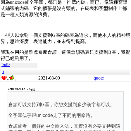
因為unicode或全字庫，都只是「推廌內碼」而已。像這種窮舉
式鋪張的內碼，它的擴張是沒有頭的。在碼表和字型制作上都
是一種人類資源的浪費。
一些人以拿到一個支援到G區的碼表為追求，而他本人的精神境
界，思維深度，表達能力，並未得到提高。
我現在用的是雅虎奇摩倉頡，這個倉頡碼表只支援到B區，我覺
得已經夠用了。
IanHo
5
2021-08-09
quote
0
0
e201302012123@g
倉頡可以支持到G區，你想支援到多少漢字都可以。
全字庫似乎跟unicode走了不同的兩條路。
倉頡或者一個好的中文輸入法，其實沒有必要支持到這