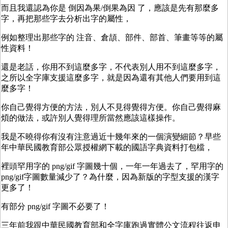
而且我還認為你是 倒因為果/倒果為因 了，應該是先有那麼多
字，再把那些字去分析出字的屬性，
例如整理出那些字的 注音、倉頡、部件、部首、筆畫等等的屬
性資料！
還是老話，你用不到這麼多字，不代表別人用不到這麼多字，
之所以全字庫支援這麼多字，就是因為還有其他人們要用到這
麼多字！
你自己覺得方便的方法，別人不見得覺得方便。你自己覺得麻
煩的做法，或許別人覺得理所當然應該這樣操作。
我是不曉得你有沒有注意過近十幾年來的一個演變細節？早些
年中華民國教育部公眾授權網下載的國語字典資料打包檔，
裡頭罕用字的 png/gif 字圖幾十個，一年一年過去了，罕用字的
png/gif字圖數量減少了？為什麼，因為新版的字型支援的漢字
更多了！
有部分 png/gif 字圖不必要了！
三年前我跟中華民國教育部和全字庫跑過實體公文流程往返申