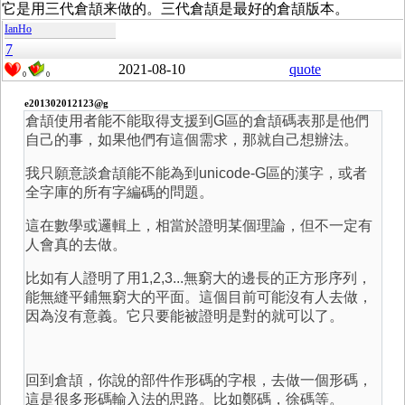
它是用三代倉頡来做的。三代倉頡是最好的倉頡版本。
IanHo
7
2021-08-10
quote
0
0
e201302012123@g
倉頡使用者能不能取得支援到G區的倉頡碼表那是他們
自己的事，如果他們有這個需求，那就自己想辦法。
我只願意談倉頡能不能為到unicode-G區的漢字，或者
全字庫的所有字編碼的問題。
這在數學或邏輯上，相當於證明某個理論，但不一定有
人會真的去做。
比如有人證明了用1,2,3...無窮大的邊長的正方形序列，
能無縫平鋪無窮大的平面。這個目前可能沒有人去做，
因為沒有意義。它只要能被證明是對的就可以了。
回到倉頡，你說的部件作形碼的字根，去做一個形碼，
這是很多形碼輸入法的思路。比如鄭碼，徐碼等。