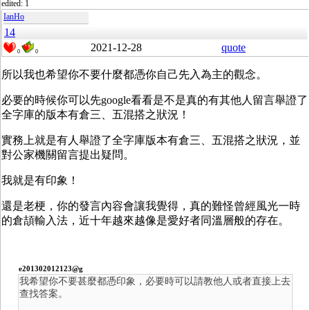
edited: 1
IanHo
14
2021-12-28
quote
0
0
所以我也希望你不要什麼都憑你自己先入為主的觀念。
必要的時候你可以先google看看是不是真的有其他人留言舉證了
全字庫的版本有倉三、五混搭之狀況！
實務上就是有人舉證了全字庫版本有倉三、五混搭之狀況，並
對公家機關留言提出疑問。
我就是有印象！
還是老梗，你的發言內容會讓我覺得，真的難怪曾經風光一時
的倉頡輸入法，近十年越來越像是愛好者同溫層般的存在。
e201302012123@g
我希望你不要甚麼都憑印象，必要時可以請教他人或者直接上去
查找答案。