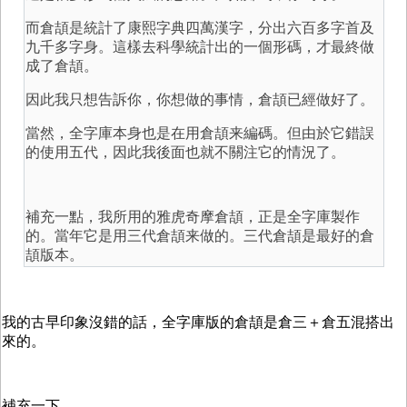
而倉頡是統計了康熙字典四萬漢字，分出六百多字首及
九千多字身。這樣去科學統計出的一個形碼，才最終做
成了倉頡。
因此我只想告訴你，你想做的事情，倉頡已經做好了。
當然，全字庫本身也是在用倉頡来編碼。但由於它錯誤
的使用五代，因此我後面也就不關注它的情況了。
補充一點，我所用的雅虎奇摩倉頡，正是全字庫製作
的。當年它是用三代倉頡来做的。三代倉頡是最好的倉
頡版本。
我的古早印象沒錯的話，全字庫版的倉頡是倉三＋倉五混搭出
來的。
補充一下，