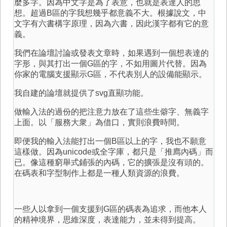
麼多字。因為中文字是為了表意，也就是表達人的思
想。超過B區的字我想幾乎都意義不大。根據說文，中
文字有六書構字原理，因為六書，因此漢字都有它的意
義。
我們在論壇討論或發表文章時，如果遇到一個想表達的
字形，與其打出一個G區的字，不如用圖片代替。因為
你家的電腦支援顯示G區，不代表別人的設備能顯示。
我自建的論壇就提供了svg直顯功能。
做輸入法的過份的把注意力放在了這些生僻字、無義字
上面。以「服務大衆」為借口，實則浪費時間。
即便我的輸入法能打出一個B區以上的字，我也不願意
這樣做。因為unicode或全字庫，都只是「推廌內碼」而
已。像這種窮舉式鋪張的內碼，它的擴張是沒有頭的。
在碼表和字型制作上都是一種人類資源的浪費。
一些人以拿到一個支援到G區的碼表為追求，而他本人
的精神境界，思維深度，表達能力，並未得到提高。