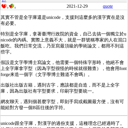
2021-12-29
quote
0
0
其實不管是全字庫還是unicode，支援到這麼多的漢字實在是沒
有必要。
特別是全字庫，拿著臺灣行政院的資金，自己去搞一個獨立於u
nicode的內碼。實際上意義不大，就是一群號稱專家的人在混口
飯吃。我們日常交流，乃至寫最頂級的學術論文，都用不到這
些字。
假設是文字學博士寫論文，他需要一個特殊字形時，他絕不會
上全字庫拿字型（因為字型很怪的時候就很難查），他會用font
forge来造一個字（文字學博士難道不會嗎）。
出版社出版古籍，遇到古字，應該都是自造，而不是上全字
庫，因為出版社有字型要求，印刷字型要統一。
網友聊天，遇到個甚麼字型，即刻手寫或截圖最方便，沒有可
能給對方發一個B區往後的字符。
unicode跟全字庫，對漢字的過份支援，這種理念已經過時了。