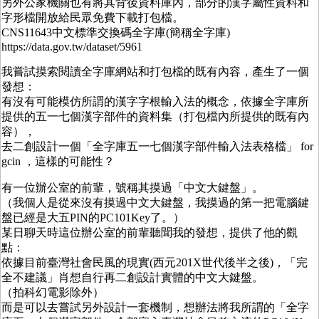
另外公家機關也有將其背後資料庫內，部分的漢字屬性資料和
字形檔開放給民眾免費下載打包檔。
CNS11643中文標準交換碼全字庫(簡稱全字庫)
https://data.gov.tw/dataset/5961
我嘗試摸索閱讀全字庫網站和打包檔的既有內容，產生了一個
發想：
有沒有可能模仿所謂的漢字字根輸入法的概念，依據全字庫所
提供的五一七個漢字部件的資料集（打包檔內所提供的既有內
容），
去二創設計一個「全字庫五一七個漢字部件輸入法表格檔」 for
gcin ，這樣的可能性？
有一位辦公室的前輩，號稱其摸過「中文大鍵盤」。
（我個人是從來沒有摸過中文大鍵盤，我摸過的第一把電腦鍵
盤已經是大五PIN的PC101Key了。）
某日聊天時這位辦公室的前輩聽聞我的發想，提供了他的觀
點：
依據目前臺灣社會民風的現實(西元201X世代後半之後)，「完
全不建議」肖想自行再二創設計實體的中文大鍵盤。
（拍科幻電影除外）
而是可以去嘗試另外設計一套機制，想辦法將我所謂的「全字