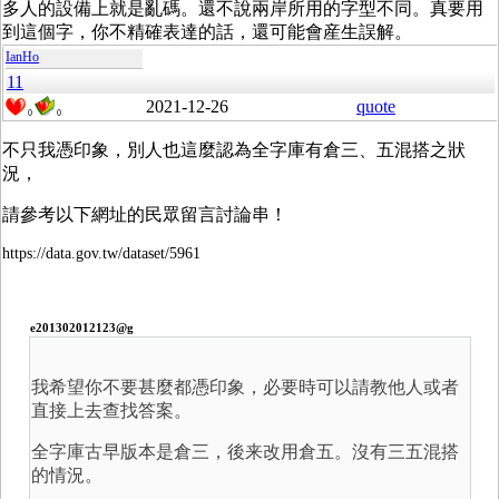
多人的設備上就是亂碼。還不說兩岸所用的字型不同。真要用
到這個字，你不精確表達的話，還可能會産生誤解。
IanHo
11
2021-12-26
quote
0
0
不只我憑印象，別人也這麼認為全字庫有倉三、五混搭之狀
況，
請參考以下網址的民眾留言討論串！
https://data.gov.tw/dataset/5961
e201302012123@g
我希望你不要甚麼都憑印象，必要時可以請教他人或者
直接上去查找答案。
全字庫古早版本是倉三，後来改用倉五。沒有三五混搭
的情況。