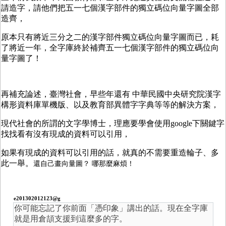
請造字，請他們把五一七個漢字部件的獨立碼位向量字圖全部
造齊，
原本只有將近三分之二的漢字部件獨立碼位向量字圖而已，耗
了將近一年，全字庫終於補齊五一七個漢字部件的獨立碼位向
量字圖了！
再補充論述，臺灣社會，早些年還有 中華民國中央研究院漢字
構形資料庫單機版、以及教育部異體字字典等等的解決方案，
現代社會的所謂的文字學博士，理應要學會使用google下關鍵字
找找看有沒有現成的資料可以引用，
如果有現成的資料可以引用的話，就真的不需要重造輪子、多
此一舉。
還自己畫向量圖？ 哪那麼麻煩！
e201302012123@g
你可能忘記了你前面「憑印象」講出的話。現在全字庫
就是用倉頡支援到這麼多的字。