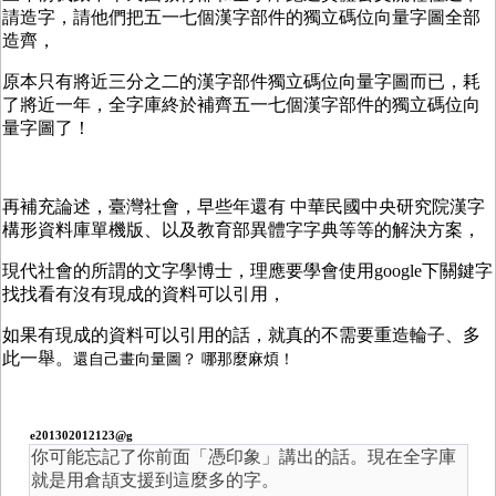
請造字，請他們把五一七個漢字部件的獨立碼位向量字圖全部
造齊，
原本只有將近三分之二的漢字部件獨立碼位向量字圖而已，耗
了將近一年，全字庫終於補齊五一七個漢字部件的獨立碼位向
量字圖了！
再補充論述，臺灣社會，早些年還有 中華民國中央研究院漢字
構形資料庫單機版、以及教育部異體字字典等等的解決方案，
現代社會的所謂的文字學博士，理應要學會使用google下關鍵字
找找看有沒有現成的資料可以引用，
如果有現成的資料可以引用的話，就真的不需要重造輪子、多
此一舉。
還自己畫向量圖？ 哪那麼麻煩！
e201302012123@g
你可能忘記了你前面「憑印象」講出的話。現在全字庫
就是用倉頡支援到這麼多的字。