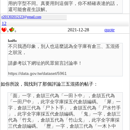
用的字型不同。真要用到這個字，你不精確表達的話，
還可能會産生誤解。
e201302012123@gmail.com
12
2021-12-28
quote
0
0
IanHo
不只我憑印象，別人也這麼認為全字庫有倉三、五混搭
之狀況，
請參考以下網址的民眾留言討論串！
https://data.gov.tw/dataset/5961
如你所說，我找到了那個評論三五混搭的帖子：
「面」一字，倉頡三代為「一田卜中」，倉頡五代為
「一田尸中」，此字全字庫採五代倉頡編碼。 「犀」一
字，倉頡三代為「尸卜卜手」，倉頡五代為「 尸水竹手
」，此字全字庫採五代倉頡編碼。 「鬼」一字，倉頡三
代為「竹戈」，倉頡五代為「竹山戈」，此字全字庫採
三代倉頡編碼。 「歷」一字，倉頡三代為「一木卜中