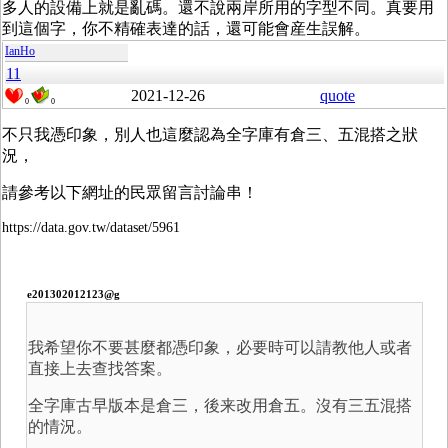
多人的設備上就是亂碼。還不說兩岸所用的字型不同。真要用
到這個字，你不精確表達的話，還可能會産生誤解。
IanHo
11
2021-12-26
quote
0
0
不只我憑印象，別人也這麼認為全字庫有倉三、五混搭之狀
況，
請參考以下網址的民眾留言討論串！
https://data.gov.tw/dataset/5961
e201302012123@g
我希望你不要甚麼都憑印象，必要時可以請教他人或者
直接上去查找答案。
全字庫古早版本是倉三，後来改用倉五。沒有三五混搭
的情況。