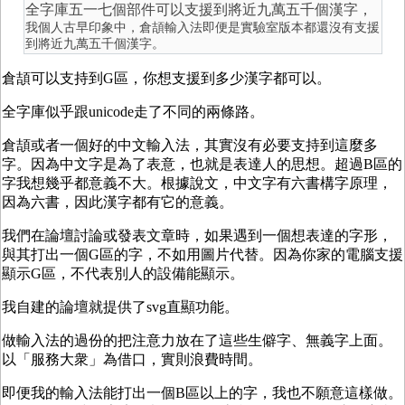
全字庫五一七個部件可以支援到將近九萬五千個漢字，
我個人古早印象中，倉頡輸入法即便是實驗室版本都還沒有支援
到將近九萬五千個漢字。
倉頡可以支持到G區，你想支援到多少漢字都可以。
全字庫似乎跟unicode走了不同的兩條路。
倉頡或者一個好的中文輸入法，其實沒有必要支持到這麼多
字。因為中文字是為了表意，也就是表達人的思想。超過B區的
字我想幾乎都意義不大。根據說文，中文字有六書構字原理，
因為六書，因此漢字都有它的意義。
我們在論壇討論或發表文章時，如果遇到一個想表達的字形，
與其打出一個G區的字，不如用圖片代替。因為你家的電腦支援
顯示G區，不代表別人的設備能顯示。
我自建的論壇就提供了svg直顯功能。
做輸入法的過份的把注意力放在了這些生僻字、無義字上面。
以「服務大衆」為借口，實則浪費時間。
即便我的輸入法能打出一個B區以上的字，我也不願意這樣做。