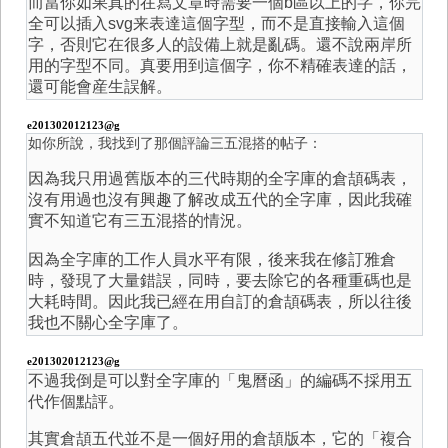
而當你如果真的在寫文章時需要一個b區以上的字，你完
全可以插入svg来表達這個字型，而不是直接輸入這個
字，否則它在很多人的設備上就是亂碼。還不說兩岸所
用的字型不同。真要用到這個字，你不精確表達的話，
還可能會産生誤解。
e201302012123@g
如你所說，我找到了那個評論三五混搭的帖子：
因為我只用過舊版本的三代時期的全字庫的倉頡碼表，
沒有用過也沒有興趣了解改成五代的全字庫，因此我確
實不知道它有三五混搭的情況。
因為全字庫的工作人員水平有限，後来我在修訂雅倉
時，發現了大量錯誤，同時，要去除它的各種重碼也是
大耗時間。因此我已經在用自訂的倉頡碼表，所以往後
我也不關心全字庫了。
e201302012123@g
不過我倒是可以對全字庫的「鬼曆函」的編碼不採用五
代作個點評。
其實倉頡五代並不是一個好用的倉頡版本，它的「複合