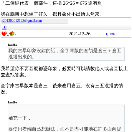
「二個鍵代表一個部件，這樣 26*26 = 676 還有剩」
我在腦海中想像了好久，都具象化不出所以然來。
e201302012123@gmail.com
10
2021-12-26
quote
0
0
IanHo
我的古早印象沒錯的話，全字庫版的倉頡是倉三＋倉五
混搭出來的。
我希望你不要甚麼都憑印象，必要時可以請教他人或者直接上
去查找答案。
全字庫古早版本是倉三，後来改用倉五。沒有三五混搭的情
況。
IanHo
補充一下，
要使用者端自己想辦法，而不是盡可能地在許多面向提