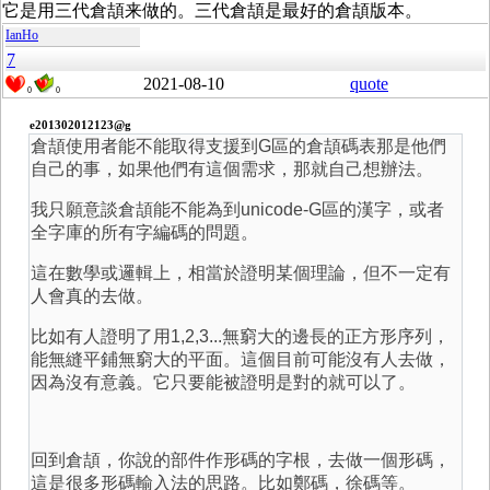
它是用三代倉頡来做的。三代倉頡是最好的倉頡版本。
IanHo
7
2021-08-10
quote
0
0
e201302012123@g
倉頡使用者能不能取得支援到G區的倉頡碼表那是他們
自己的事，如果他們有這個需求，那就自己想辦法。
我只願意談倉頡能不能為到unicode-G區的漢字，或者
全字庫的所有字編碼的問題。
這在數學或邏輯上，相當於證明某個理論，但不一定有
人會真的去做。
比如有人證明了用1,2,3...無窮大的邊長的正方形序列，
能無縫平鋪無窮大的平面。這個目前可能沒有人去做，
因為沒有意義。它只要能被證明是對的就可以了。
回到倉頡，你說的部件作形碼的字根，去做一個形碼，
這是很多形碼輸入法的思路。比如鄭碼，徐碼等。