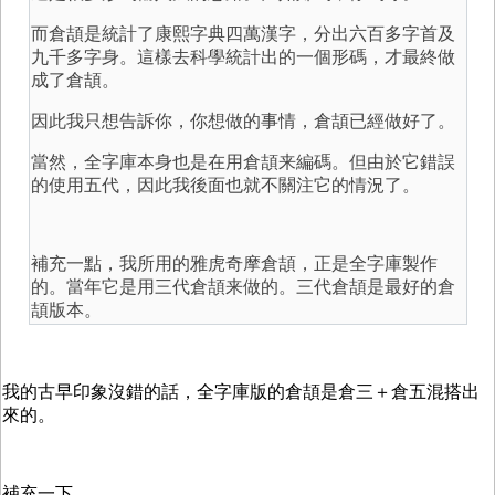
而倉頡是統計了康熙字典四萬漢字，分出六百多字首及
九千多字身。這樣去科學統計出的一個形碼，才最終做
成了倉頡。
因此我只想告訴你，你想做的事情，倉頡已經做好了。
當然，全字庫本身也是在用倉頡来編碼。但由於它錯誤
的使用五代，因此我後面也就不關注它的情況了。
補充一點，我所用的雅虎奇摩倉頡，正是全字庫製作
的。當年它是用三代倉頡来做的。三代倉頡是最好的倉
頡版本。
我的古早印象沒錯的話，全字庫版的倉頡是倉三＋倉五混搭出
來的。
補充一下，