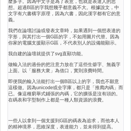
麼多字。因為中文字是為了表意，也就是表達人的思
想。超過B區的字我想幾乎都意義不大。根據說文，中
文字有六書構字原理，因為六書，因此漢字都有它的意
義。
我們在論壇討論或發表文章時，如果遇到一個想表達的
字形，與其打出一個G區的字，不如用圖片代替。因為
你家的電腦支援顯示G區，不代表別人的設備能顯示。
我自建的論壇就提供了svg直顯功能。
做輸入法的過份的把注意力放在了這些生僻字、無義字
上面。以「服務大衆」為借口，實則浪費時間。
即便我的輸入法能打出一個B區以上的字，我也不願意
這樣做。因為unicode或全字庫，都只是「推廌內碼」而
已。像這種窮舉式鋪張的內碼，它的擴張是沒有頭的。
在碼表和字型制作上都是一種人類資源的浪費。
一些人以拿到一個支援到G區的碼表為追求，而他本人
的精神境界，思維深度，表達能力，並未得到提高。