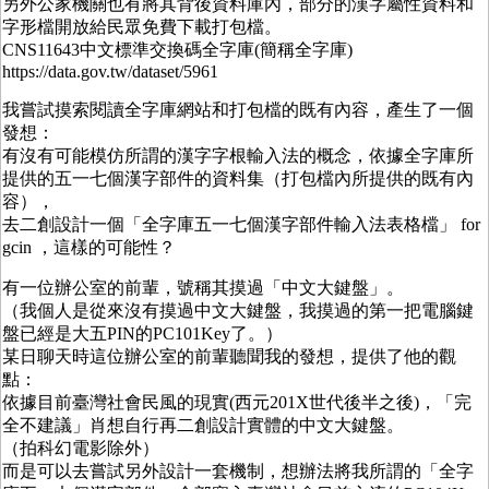
另外公家機關也有將其背後資料庫內，部分的漢字屬性資料和
字形檔開放給民眾免費下載打包檔。
CNS11643中文標準交換碼全字庫(簡稱全字庫)
https://data.gov.tw/dataset/5961
我嘗試摸索閱讀全字庫網站和打包檔的既有內容，產生了一個
發想：
有沒有可能模仿所謂的漢字字根輸入法的概念，依據全字庫所
提供的五一七個漢字部件的資料集（打包檔內所提供的既有內
容），
去二創設計一個「全字庫五一七個漢字部件輸入法表格檔」 for
gcin ，這樣的可能性？
有一位辦公室的前輩，號稱其摸過「中文大鍵盤」。
（我個人是從來沒有摸過中文大鍵盤，我摸過的第一把電腦鍵
盤已經是大五PIN的PC101Key了。）
某日聊天時這位辦公室的前輩聽聞我的發想，提供了他的觀
點：
依據目前臺灣社會民風的現實(西元201X世代後半之後)，「完
全不建議」肖想自行再二創設計實體的中文大鍵盤。
（拍科幻電影除外）
而是可以去嘗試另外設計一套機制，想辦法將我所謂的「全字