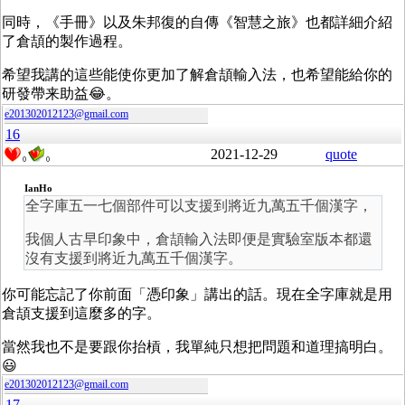
同時，《手冊》以及朱邦復的自傳《智慧之旅》也都詳細介紹
了倉頡的製作過程。
希望我講的這些能使你更加了解倉頡輸入法，也希望能給你的
研發帶来助益😂。
e201302012123@gmail.com
16
2021-12-29
quote
0
0
IanHo
全字庫五一七個部件可以支援到將近九萬五千個漢字，
我個人古早印象中，倉頡輸入法即便是實驗室版本都還
沒有支援到將近九萬五千個漢字。
你可能忘記了你前面「憑印象」講出的話。現在全字庫就是用
倉頡支援到這麼多的字。
當然我也不是要跟你抬槓，我單純只想把問題和道理搞明白。
😃
e201302012123@gmail.com
17