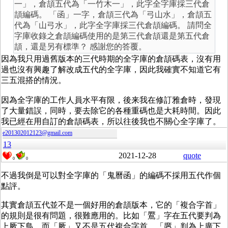
一」，倉頡五代為「一竹木一」，此字全字庫採三代倉
頡編碼。 「函」一字，倉頡三代為「弓山水」，倉頡五
代為「山弓水」，此字全字庫採三代倉頡編碼。 請問全
字庫收錄之倉頡編碼使用的是第三代倉頡還是第五代倉
頡，還是另有標準？ 感謝您的答覆。
因為我只用過舊版本的三代時期的全字庫的倉頡碼表，沒有用
過也沒有興趣了解改成五代的全字庫，因此我確實不知道它有
三五混搭的情況。
因為全字庫的工作人員水平有限，後来我在修訂雅倉時，發現
了大量錯誤，同時，要去除它的各種重碼也是大耗時間。因此
我已經在用自訂的倉頡碼表，所以往後我也不關心全字庫了。
e201302012123@gmail.com
13
2021-12-28
quote
0
0
不過我倒是可以對全字庫的「鬼曆函」的編碼不採用五代作個
點評。
其實倉頡五代並不是一個好用的倉頡版本，它的「複合字首」
的規則是很有問題，很難應用的。比如「鷢」字在五代要判為
上厥下鳥，而「厥」又不是五代複合字首。「懬」判為上廣下