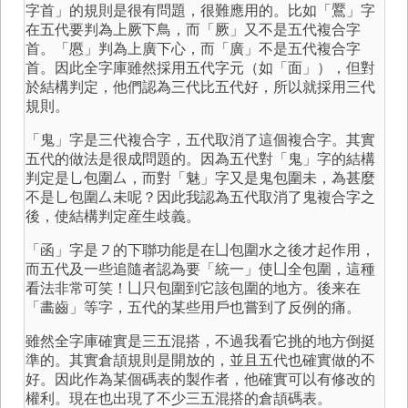
字首」的規則是很有問題，很難應用的。比如「鷢」字
在五代要判為上厥下鳥，而「厥」又不是五代複合字
首。「懬」判為上廣下心，而「廣」不是五代複合字
首。因此全字庫雖然採用五代字元（如「面」），但對
於結構判定，他們認為三代比五代好，所以就採用三代
規則。
「鬼」字是三代複合字，五代取消了這個複合字。其實
五代的做法是很成問題的。因為五代對「鬼」字的結構
判定是㇟包圍厶，而對「魅」字又是鬼包圍未，為甚麼
不是㇟包圍厶未呢？因此我認為五代取消了鬼複合字之
後，使結構判定産生歧義。
「函」字是㇇的下聯功能是在凵包圍水之後才起作用，
而五代及一些追隨者認為要「統一」使凵全包圍，這種
看法非常可笑！凵只包圍到它該包圍的地方。後来在
「畵齒」等字，五代的某些用戶也嘗到了反例的痛。
雖然全字庫確實是三五混搭，不過我看它挑的地方倒挺
準的。其實倉頡規則是開放的，並且五代也確實做的不
好。因此作為某個碼表的製作者，他確實可以有修改的
權利。現在也出現了不少三五混搭的倉頡碼表。