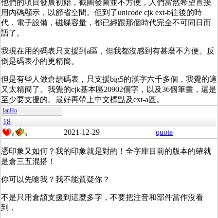
他們的項目發展初始，截圖發圖並不方便，人們當然希望直接
用內碼顯示，以節省空間。但到了unicode cjk ext-b往後的時
代，電子設備，磁碟容量，都已經跟那個時代完全不可同日而
語了。
我現在用的碼表只支援到a區，但我都沒感到有甚麼不方便。反
倒是碼表小的更精簡。
但是有些人做倉頡碼表，只支援big5的漢字六千多個，我覺的這
又太精簡了。我覺的cjk基本區20902個字，以及36個筆畫，還是
至少要支援的。最好再帶上中文標點及ext-a區。
IanHo
18
2021-12-29
quote
0
0
憑印象又如何？我的印象就是對的！全字庫目前的版本的確就
是倉三五混搭！
你可以先嗆我？我不能質疑你？
不是只用倉頡支援到這麼多字，不要把注音和部件當作沒看
到，