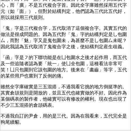
心，而「廣」不是五代複合字首。因此全字庫雖然採用五代字
元（如「面」），但對於結構判定，他們認為三代比五代好，
所以就採用三代規則。
「鬼」字是三代複合字，五代取消了這個複合字。其實五代的
做法是很成問題的。因為五代對「鬼」字的結構判定是㇟包圍
厶，而對「魅」字又是鬼包圍未，為甚麼不是㇟包圍厶未呢？
因此我認為五代取消了鬼複合字之後，使結構判定産生歧義。
「函」字是㇇的下聯功能是在凵包圍水之後才起作用，而五代
及一些追隨者認為要「統一」使凵全包圍，這種看法非常可
笑！凵只包圍到它該包圍的地方。後来在「畵齒」等字，五代
的某些用戶也嘗到了反例的痛。
雖然全字庫確實是三五混搭，不過我看它挑的地方倒挺準的。
其實倉頡規則是開放的，並且五代也確實做的不好。因此作為
某個碼表的製作者，他確實可以有修改的權利。現在也出現了
不少三五混搭的倉頡碼表。
不過我自訂的尹倉，用的是三代。因為在我看来，五代完全是
狗尾續貂。