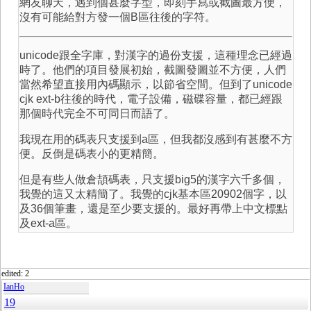
網友聊天，遇到個甚麼字型，即刻手寫或截圖最方便，
沒有可能給對方發一個B區往後的字符。
unicode跟全字庫，對漢字的過份支援，這種理念已經過
時了。他們的項目發展初始，截圖發圖並不方便，人們
當然希望直接用內碼顯示，以節省空間。但到了unicode
cjk ext-b往後的時代，電子設備，磁碟容量，都已經跟
那個時代完全不可同日而語了。
我現在用的碼表只支援到a區，但我都沒感到有甚麼不方
便。反倒是碼表小的更精簡。
但是有些人做倉頡碼表，只支援big5的漢字六千多個，
我覺的這又太精簡了。我覺的cjk基本區20902個字，以
及36個筆畫，還是至少要支援的。最好再帶上中文標點
及ext-a區。
edited: 2
IanHo
19