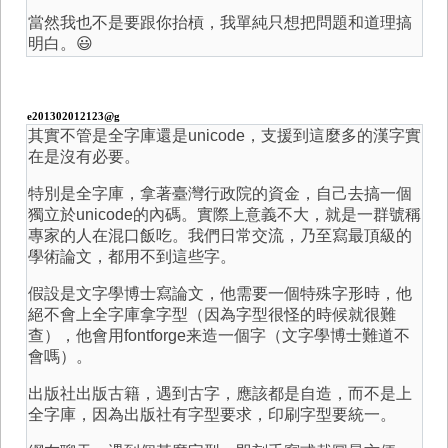
當然我也不是要跟你抬槓，我單純只想把問題和道理搞
明白。😃
e201302012123@g
其實不管是全字庫還是unicode，支援到這麼多的漢字實
在是沒有必要。
特別是全字庫，拿著臺灣行政院的資金，自己去搞一個
獨立於unicode的內碼。實際上意義不大，就是一群號稱
專家的人在混口飯吃。我們日常交流，乃至寫最頂級的
學術論文，都用不到這些字。
假設是文字學博士寫論文，他需要一個特殊字形時，他
絕不會上全字庫拿字型（因為字型很怪的時候就很難
查），他會用fontforge来造一個字（文字學博士難道不
會嗎）。
出版社出版古籍，遇到古字，應該都是自造，而不是上
全字庫，因為出版社有字型要求，印刷字型要統一。