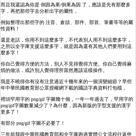
而且我還認為你是 倒因為果/倒果為因 了，應該是先有那麼多
字，再把那些字去分析出字的屬性，
例如整理出那些字的 注音、倉頡、部件、部首、筆畫等等的屬
性資料！
還是老話，你用不到這麼多字，不代表別人用不到這麼多字，
之所以全字庫支援這麼多字，就是因為還有其他人們要用到這
麼多字！
你自己覺得方便的方法，別人不見得覺得方便。你自己覺得麻
煩的做法，或許別人覺得理所當然應該這樣操作。
我是不曉得你有沒有注意過近十幾年來的一個演變細節？早些
年中華民國教育部公眾授權網下載的國語字典資料打包檔，
裡頭罕用字的 png/gif 字圖幾十個，一年一年過去了，罕用字的
png/gif字圖數量減少了？為什麼，因為新版的字型支援的漢字
更多了！
有部分 png/gif 字圖不必要了！
三年前我跟中華民國教育部和全字庫跑過實體公文流程往返申