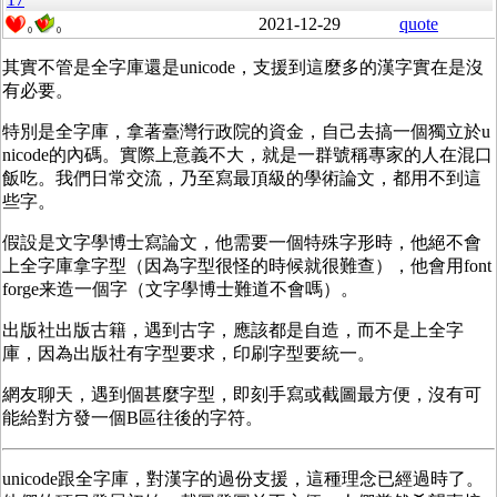
2021-12-29
quote
0
0
其實不管是全字庫還是unicode，支援到這麼多的漢字實在是沒
有必要。
特別是全字庫，拿著臺灣行政院的資金，自己去搞一個獨立於u
nicode的內碼。實際上意義不大，就是一群號稱專家的人在混口
飯吃。我們日常交流，乃至寫最頂級的學術論文，都用不到這
些字。
假設是文字學博士寫論文，他需要一個特殊字形時，他絕不會
上全字庫拿字型（因為字型很怪的時候就很難查），他會用font
forge来造一個字（文字學博士難道不會嗎）。
出版社出版古籍，遇到古字，應該都是自造，而不是上全字
庫，因為出版社有字型要求，印刷字型要統一。
網友聊天，遇到個甚麼字型，即刻手寫或截圖最方便，沒有可
能給對方發一個B區往後的字符。
unicode跟全字庫，對漢字的過份支援，這種理念已經過時了。