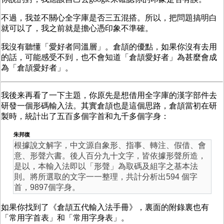
不過，我並不關心全字庫是否三五混搭。所以，把問題搞明白
就可以了，我之前就是擔心憑印象不準確。
我沒有聽懂「愛好者同溫層」。倉頡的優點，如果你沒有去用
的話，可能感受不到，也不會知道「倉頡愛好者」為甚麼會成
為「倉頡愛好者」。
我後来再看了一下主題，你原先是想借用全字庫的漢字部件去
研發一個形碼輸入法。其實倉頡也是這個思路，倉頡當初在研
製時，統計出了五百多個字首和九千多個字身：
朱邦復
根據說文解字，中文源自象形、指事、轉注、假借、會
意、形聲六書。後人百分九十文字，皆依據形聲所造，
是以，本輸入法即以「形聲」為取碼及組字之基本法
則。將所選取的文字一一整理，共計分析出594 個字
首，9897個字身。
如果你找到了《倉頡五代輸入法手冊》，裏面的附錄裏也有
「常用字首表」和「常用字身表」。