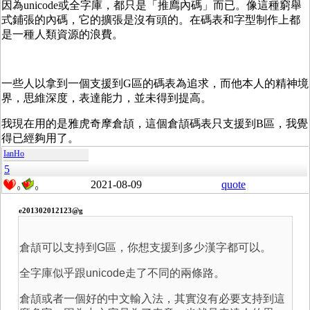
因為unicode或全字庫，都只是「推廌內碼」而已。像這種窮舉
式鋪張的內碼，它的擴張是沒有頭的。在碼表和字型制作上都
是一種人類資源的浪費。
一些人以拿到一個支援到G區的碼表為追求，而他本人的精神境
界，思維深度，表達能力，並未得到提高。
我現在用的是雅虎奇摩倉頡，這個倉頡碼表只支援到B區，我覺
得已經夠用了。
IanHo
5
2021-08-09
quote
0
0
e201302012123@g
倉頡可以支持到G區，你想支援到多少漢字都可以。
全字庫似乎跟unicode走了不同的兩條路。
倉頡或者一個好的中文輸入法，其實沒有必要支持到這