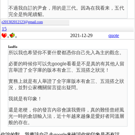
不過我自訂的尹倉，用的是三代。因為在我看来，五代
完全是狗尾續貂。
e201302012123@gmail.com
15
2021-12-29
quote
0
0
IanHo
所以我也希望你不要什麼都憑你自己先入為主的觀念。
必要的時候你可以先google看看是不是真的有其他人留
言舉證了全字庫的版本有倉三、五混搭之狀況！
實務上就是有人舉證了全字庫版本有倉三、五混搭之狀
況，並對公家機關留言提出疑問。
我就是有印象！
還是老梗，你的發言內容會讓我覺得，真的難怪曾經風
光一時的倉頡輸入法，近十年越來越像是愛好者同溫層
般的存在。
你說的對，我應該自己去google来確認你的印象是否有誤。