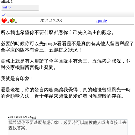
edited: 1
IanHo
14
2021-12-28
quote
0
0
所以我也希望你不要什麼都憑你自己先入為主的觀念。
必要的時候你可以先google看看是不是真的有其他人留言舉證了
全字庫的版本有倉三、五混搭之狀況！
實務上就是有人舉證了全字庫版本有倉三、五混搭之狀況，並
對公家機關留言提出疑問。
我就是有印象！
還是老梗，你的發言內容會讓我覺得，真的難怪曾經風光一時
的倉頡輸入法，近十年越來越像是愛好者同溫層般的存在。
e201302012123@g
我希望你不要甚麼都憑印象，必要時可以請教他人或者直接上去
查找答案。