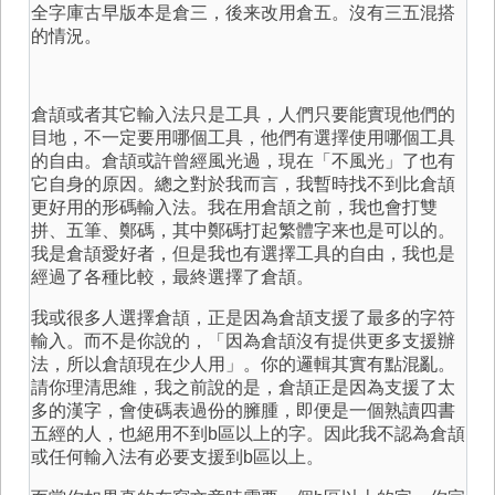
全字庫古早版本是倉三，後来改用倉五。沒有三五混搭
的情況。
倉頡或者其它輸入法只是工具，人們只要能實現他們的
目地，不一定要用哪個工具，他們有選擇使用哪個工具
的自由。倉頡或許曾經風光過，現在「不風光」了也有
它自身的原因。總之對於我而言，我暫時找不到比倉頡
更好用的形碼輸入法。我在用倉頡之前，我也會打雙
拼、五筆、鄭碼，其中鄭碼打起繁體字来也是可以的。
我是倉頡愛好者，但是我也有選擇工具的自由，我也是
經過了各種比較，最終選擇了倉頡。
我或很多人選擇倉頡，正是因為倉頡支援了最多的字符
輸入。而不是你說的，「因為倉頡沒有提供更多支援辦
法，所以倉頡現在少人用」。你的邏輯其實有點混亂。
請你理清思維，我之前說的是，倉頡正是因為支援了太
多的漢字，會使碼表過份的臃腫，即便是一個熟讀四書
五經的人，也絕用不到b區以上的字。因此我不認為倉頡
或任何輸入法有必要支援到b區以上。