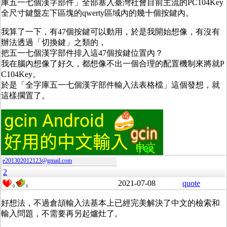
庫五一七個漢字部件」全部塞入臺灣社會目前主流的PC104Key
全尺寸鍵盤左下區塊的qwerty區域內的幾十個按鍵內。
我算了一下，有47個按鍵可以動用，於是我開始想像，有沒有
辦法透過「切換鍵」之類的，
把五一七個漢字部件排入這47個按鍵位置內？
我在腦內想像了好久，都想像不出一個合理的配置機制來將就P
C104Key。
於是「全字庫五一七個漢字部件輸入法表格檔」這個發想，就
這樣擱置了。
e201302012123@gmail.com
2
2021-07-08
quote
0
0
好想法，不過倉頡輸入法基本上已經完美解決了中文的檢索和
輸入問題，不需要再另起爐灶了。