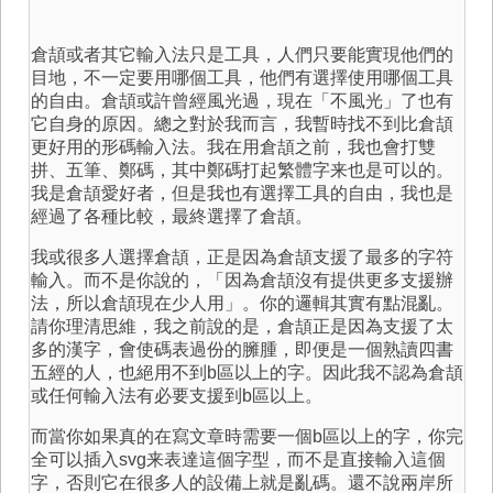
倉頡或者其它輸入法只是工具，人們只要能實現他們的
目地，不一定要用哪個工具，他們有選擇使用哪個工具
的自由。倉頡或許曾經風光過，現在「不風光」了也有
它自身的原因。總之對於我而言，我暫時找不到比倉頡
更好用的形碼輸入法。我在用倉頡之前，我也會打雙
拼、五筆、鄭碼，其中鄭碼打起繁體字来也是可以的。
我是倉頡愛好者，但是我也有選擇工具的自由，我也是
經過了各種比較，最終選擇了倉頡。
我或很多人選擇倉頡，正是因為倉頡支援了最多的字符
輸入。而不是你說的，「因為倉頡沒有提供更多支援辦
法，所以倉頡現在少人用」。你的邏輯其實有點混亂。
請你理清思維，我之前說的是，倉頡正是因為支援了太
多的漢字，會使碼表過份的臃腫，即便是一個熟讀四書
五經的人，也絕用不到b區以上的字。因此我不認為倉頡
或任何輸入法有必要支援到b區以上。
而當你如果真的在寫文章時需要一個b區以上的字，你完
全可以插入svg来表達這個字型，而不是直接輸入這個
字，否則它在很多人的設備上就是亂碼。還不說兩岸所