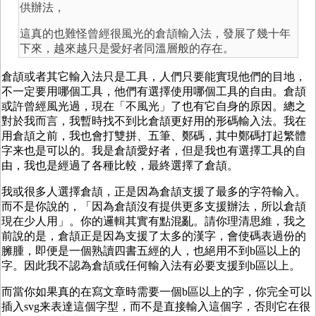
供辦法，
這真的也難怪曾經很風光的倉頡輸入法，發展了幾十年
下來，越來越只是愛好者同溫層般的存在。
倉頡或者其它輸入法只是工具，人們只要能實現他們的目地，
不一定要用哪個工具，他們有選擇使用哪個工具的自由。倉頡
或許曾經風光過，現在「不風光」了也有它自身的原因。總之
對於我而言，我暫時找不到比倉頡更好用的形碼輸入法。我在
用倉頡之前，我也會打雙拼、五筆、鄭碼，其中鄭碼打起繁體
字来也是可以的。我是倉頡愛好者，但是我也有選擇工具的自
由，我也是經過了各種比較，最終選擇了倉頡。
我或很多人選擇倉頡，正是因為倉頡支援了最多的字符輸入。
而不是你說的，「因為倉頡沒有提供更多支援辦法，所以倉頡
現在少人用」。你的邏輯其實有點混亂。請你理清思維，我之
前說的是，倉頡正是因為支援了太多的漢字，會使碼表過份的
臃腫，即便是一個熟讀四書五經的人，也絕用不到b區以上的
字。因此我不認為倉頡或任何輸入法有必要支援到b區以上。
而當你如果真的在寫文章時需要一個b區以上的字，你完全可以
插入svg来表達這個字型，而不是直接輸入這個字，否則它在很