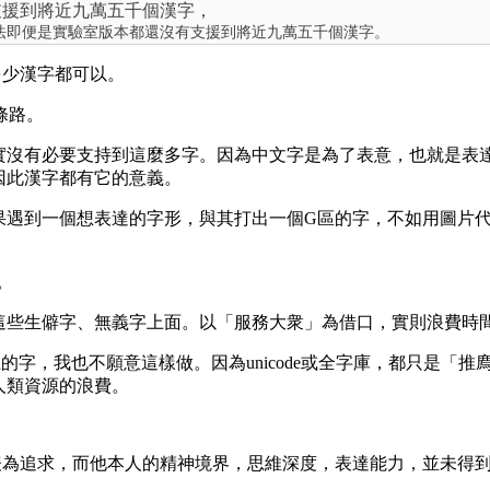
支援到將近九萬五千個漢字，
法即便是實驗室版本都還沒有支援到將近九萬五千個漢字。
多少漢字都可以。
兩條路。
實沒有必要支持到這麼多字。因為中文字是為了表意，也就是表
因此漢字都有它的意義。
果遇到一個想表達的字形，與其打出一個G區的字，不如用圖片
。
這些生僻字、無義字上面。以「服務大衆」為借口，實則浪費時
的字，我也不願意這樣做。因為unicode或全字庫，都只是「
人類資源的浪費。
表為追求，而他本人的精神境界，思維深度，表達能力，並未得