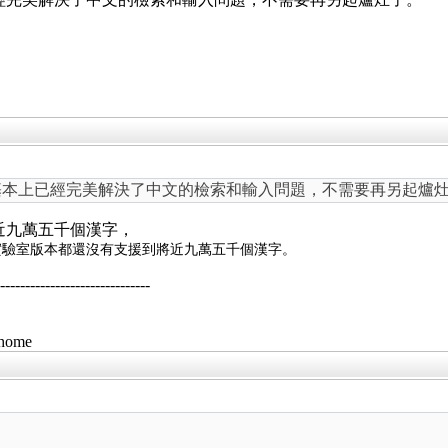
基本上已經完美解決了中文的檢索和輸入問題，不需要再另起爐
近九萬五千個漢字，
實驗室版本都還沒有支援到將近九萬五千個漢字。
--------------------------
/home