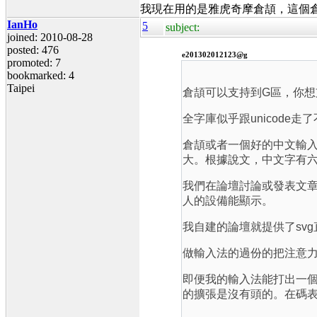
我現在用的是雅虎奇摩倉頡，這個
IanHo
5
subject:
joined: 2010-08-28
posted: 476
e201302012123@g
promoted: 7
bookmarked: 4
Taipei
倉頡可以支持到G區，你想
全字庫似乎跟unicode走
倉頡或者一個好的中文輸
大。根據說文，中文字有
我們在論壇討論或發表文
人的設備能顯示。
我自建的論壇就提供了sv
做輸入法的過份的把注意
即便我的輸入法能打出一個
的擴張是沒有頭的。在碼