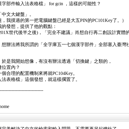
件輸入法表格檔」 for gcin ，這樣的可能性？
「中文大鍵盤」。
我摸過的第一把電腦鍵盤已經是大五PIN的PC101Key了。）
我的發想，提供了他的觀點：
201X世代後半之後)，「完全不建議」肖想自行再二創設計實體
辦法將我所謂的「全字庫五一七個漢字部件」全部塞入臺灣社會目前
，於是我開始想像，有沒有辦法透過「切換鍵」之類的，
鍵位置內？
合理的配置機制來將就PC104Key。
入法表格檔」這個發想，就這樣擱置了。
--------------------------
/home
經完美解決了中文的檢索和輸入問題，不需要再另起爐灶了。