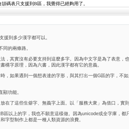
倉頡碼表只支援到B區，我覺得已經夠用了。
支援到多少漢字都可以。
了不同的兩條路。
入法，其實沒有必要支持到這麼多字。因為中文字是為了表意，也
六書構字原理，因為六書，因此漢字都有它的意義。
章時，如果遇到一個想表達的字形，與其打出一個G區的字，不如
g直顯功能。
力放在了這些生僻字、無義字上面。以「服務大衆」為借口，實
B區以上的字，我也不願意這樣做。因為unicode或全字庫，
表和字型制作上都是一種人類資源的浪費。