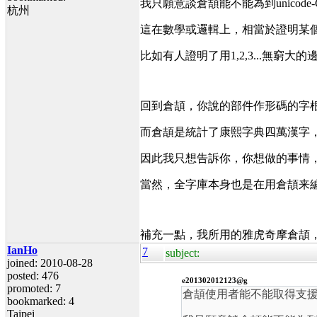
我只願意談倉頡能不能為到unico
杭州
這在數學或邏輯上，相當於證明某
比如有人證明了用1,2,3...
回到倉頡，你說的部件作形碼的字
而倉頡是統計了康熙字典四萬漢字
因此我只想告訴你，你想做的事情
當然，全字庫本身也是在用倉頡来
補充一點，我所用的雅虎奇摩倉頡
IanHo
7
subject:
joined: 2010-08-28
posted: 476
e201302012123@g
promoted: 7
倉頡使用者能不能取得支
bookmarked: 4
Taipei