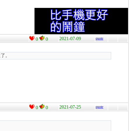
2021-07-09
quote
0
0
灶了。
2021-07-25
quote
0
0