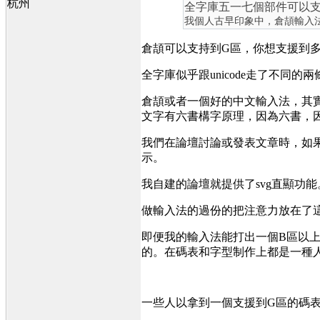
杭州
全字庫五一七個部件可以
我個人古早印象中，倉頡輸入
倉頡可以支持到G區，你想支援到
全字庫似乎跟unicode走了不同的
倉頡或者一個好的中文輸入法，其
文字有六書構字原理，因為六書，
我們在論壇討論或發表文章時，如
示。
我自建的論壇就提供了svg直顯功能
做輸入法的過份的把注意力放在了
即便我的輸入法能打出一個B區以上
的。在碼表和字型制作上都是一種
一些人以拿到一個支援到G區的碼