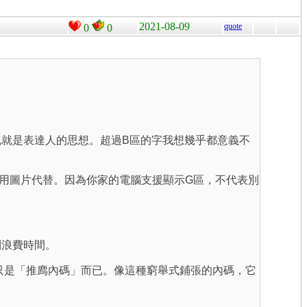
2021-08-09
quote
0
0
就是表達人的思想。超過B區的字我想幾乎都意義不
用圖片代替。因為你家的電腦支援顯示G區，不代表別
則浪費時間。
都只是「推廌內碼」而已。像這種窮舉式鋪張的內碼，它