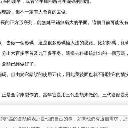
de-G區的漢字，或者全字庫的所有字編碼的問題。
個理論，但不一定有人會真的去做。
無窮大的邊長的正方形序列，能無縫平鋪無窮大的平面。這個目前可
根，去做一個形碼，這是很多形碼輸入法的思路。比如鄭碼，徐
，分出六百多字首及九千多字身。這樣去科學統計出的一個形碼
，倉頡已經做好了。
編碼。但由於它錯誤的使用五代，因此我後面也就不關注它的情
，正是全字庫製作的。當年它是用三代倉頡来做的。三代倉頡是
援到G區的倉頡碼表那是他們自己的事，如果他們有這個需求，那