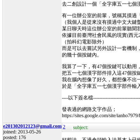
去二創設計一個「全字庫五一七個漢字部
有一位辦公室的前輩，號稱其摸過
（我個人是從來沒有摸過中文大鍵盤，
某日聊天時這位辦公室的前輩聽聞
依據目前臺灣社會民風的現實(西元
（拍科幻電影除外）
而是可以去嘗試另外設計一套機制，想
的幾十個按鍵內。
我算了一下，有47個按鍵可以動用
把五一七個漢字部件排入這47個按
我在腦內想像了好久，都想像不出一個
於是「全字庫五一七個漢字部件輸
----以下簽名檔----------------------------------
發表過的網路文字作品；
https://sites.google.com/site/ianho7979
e201302012123@gmail.com
2
subject:
joined: 2013-05-26
posted: 176
好想法，不過倉頡輸入法基本上已