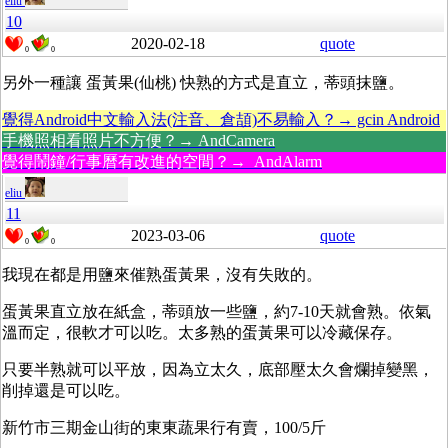
eliu
10
2020-02-18
quote
0
0
另外一種讓 蛋黃果(仙桃) 快熟的方式是直立，蒂頭抹鹽。
覺得Android中文輸入法(注音、倉頡)不易輸入？→ gcin Android
手機照相看照片不方便？→ AndCamera
覺得鬧鐘/行事曆有改進的空間？→ AndAlarm
eliu
11
2023-03-06
quote
0
0
我現在都是用鹽來催熟蛋黃果，沒有失敗的。
蛋黃果直立放在紙盒，蒂頭放一些鹽，約7-10天就會熟。依氣
溫而定，很軟才可以吃。太多熟的蛋黃果可以冷藏保存。
只要半熟就可以平放，因為立太久，底部壓太久會爛掉變黑，
削掉還是可以吃。
新竹市三期金山街的東東蔬果行有賣，100/5斤