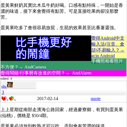
蛋黃果鮮奶其實比木瓜牛奶好喝。口感有點特殊，一開始是香
濃的味道，接下來會覺得有點苦。可是直接吃果肉卻沒那麼
苦。
蛋黃果吃多了會很容易放屁，生屁的效果甚至比番薯還強。
覺得Android中文
輸入法(注音、倉
頡)不易輸入？→
gcin Android
手機照相看照片
不方便？→ AndCamera
覺得鬧鐘/行事曆有改進的空間？→ AndAlarm
edited: 4
eliu
3
2017-02-14
quote
0
0
上上星期從南部走濱海公路回家，經過麥寮鄉，有買到蛋黃果
(仙桃)，價格是 $50/4顆。
蛋黃果必須放到軟熟才可以吃，否則會有苦澀的味道。