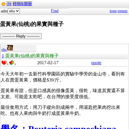
cht
植物&園藝
Find
adm
login
register
蛋黃果(仙桃)的果實與種子
----------- Reply -----------
eliu
1
蛋黃果(仙桃)的果實與種子
2017-02-17
quote
0
0
今天大年初一去新竹科學園區的實驗中學旁的金山寺，看到有
人在賣蛋黃果，價格是$39/斤。
蛋黃果有甜，但是口感真的很像蛋黃，很乾，味道其實還不算
太差。可能是太乾吧，在台灣的接受度很低。
最佳食用方式：用刀子縱向剖成兩半，用湯匙把果肉挖出來
吃。也有人果肉與牛奶打成蛋黃果牛奶。
學名：Pouteria campechiana