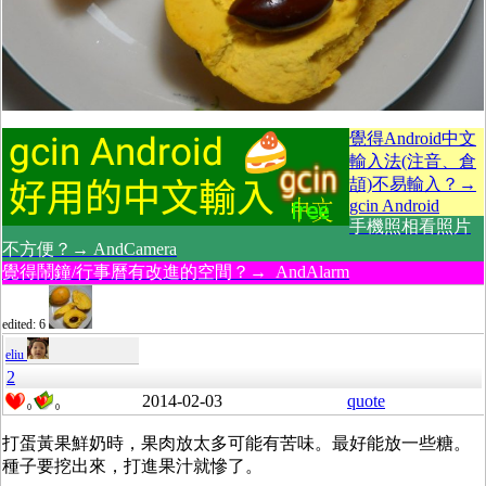
覺得Android中文
輸入法(注音、倉
頡)不易輸入？→
gcin Android
手機照相看照片
不方便？→ AndCamera
覺得鬧鐘/行事曆有改進的空間？→ AndAlarm
edited: 6
eliu
2
2014-02-03
quote
0
0
打蛋黃果鮮奶時，果肉放太多可能有苦味。最好能放一些糖。
種子要挖出來，打進果汁就慘了。