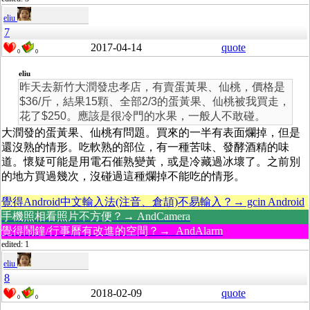
eliu
7
2017-04-14
quote
0
0
eliu
昨天去新竹大潤發忠孝店，有賣蛋黃果、仙桃，價格是
$36/斤，結果15顆、全部2/3的蛋黃果、仙桃被我買走，
花了$250。應該是很冷門的水果，一般人不敢碰。
大潤發的蛋黃果、仙桃有問題。買來的一半有表面爛掉，但是
還沒熟的情形。吃軟熟的部位，有一種苦味、發酵酒精的味
道。懷疑可能是用電石催熟變黃，或是冷藏過冰壞了。之前別
的地方買過幾次，沒碰過這種爛掉不能吃的情形。
覺得Android中文輸入法(注音、倉頡)不易輸入？→ gcin Android
手機照相看照片不方便？→ AndCamera
覺得鬧鐘/行事曆有改進的空間？→ AndAlarm
edited: 1
eliu
8
2018-02-09
quote
0
0