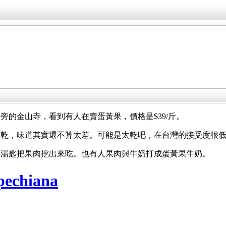
旁的金山寺，看到有人在賣蛋黃果，價格是$39/斤。
很乾，味道其實還不算太差。可能是太乾吧，在台灣的接受度很
用湯匙把果肉挖出來吃。也有人果肉與牛奶打成蛋黃果牛奶。
echiana