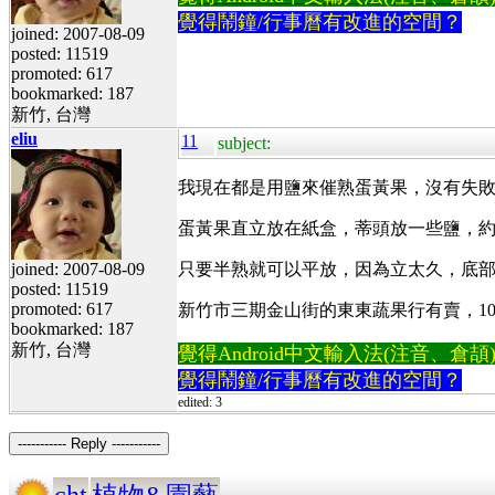
覺得鬧鐘/行事曆有改進的空間？
joined: 2007-08-09
posted: 11519
promoted: 617
bookmarked: 187
新竹, 台灣
eliu
11
subject:
我現在都是用鹽來催熟蛋黃果，沒有失
蛋黃果直立放在紙盒，蒂頭放一些鹽，約
joined: 2007-08-09
只要半熟就可以平放，因為立太久，底
posted: 11519
promoted: 617
新竹市三期金山街的東東蔬果行有賣，100
bookmarked: 187
新竹, 台灣
覺得Android中文輸入法(注音、倉頡)不易
覺得鬧鐘/行事曆有改進的空間？
edited: 3
----------- Reply -----------
cht