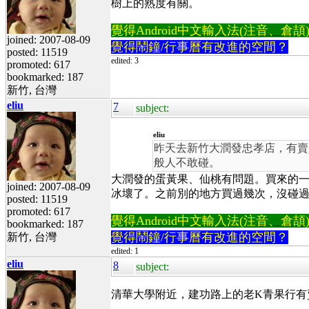
樹上的熟度有關。
覺得Android中文輸入法(注音、倉頡)不易
joined: 2007-08-09
覺得鬧鐘/行事曆有改進的空間？
posted: 11519
edited: 3
promoted: 617
bookmarked: 187
新竹, 台灣
eliu
7
subject:
eliu
昨天去新竹大潤發忠孝店，有賣蛋
般人不敢碰。
大潤發的蛋黃果、仙桃有問題。買來的
joined: 2007-08-09
冰壞了。之前別的地方買過幾次，沒碰
posted: 11519
promoted: 617
覺得Android中文輸入法(注音、倉頡)不易
bookmarked: 187
覺得鬧鐘/行事曆有改進的空間？
新竹, 台灣
edited: 1
eliu
8
subject:
清華大學附近，建功路上的老K青果行有