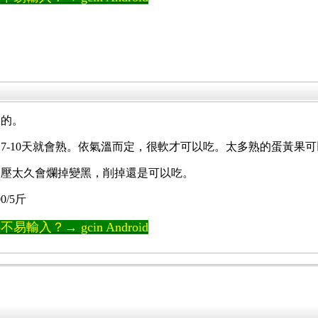
敗的。
7-10天就會熟。依氣溫而定，很軟才可以吃。太多熟的蛋黃果
部壓太久會爛掉變黑，削掉還是可以吃。
/5斤
輸入？→ gcin Android