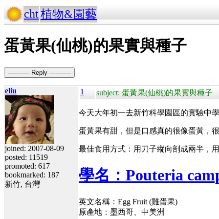
cht
植物&園藝
蛋黃果(仙桃)的果實與種子
----------- Reply -----------
eliu
1
subject: 蛋黃果(仙桃)的果實與種子
今天大年初一去新竹科學園區的實驗中學
蛋黃果有甜，但是口感真的很像蛋黃，
joined: 2007-08-09
最佳食用方式：用刀子縱向剖成兩半，
posted: 11519
promoted: 617
學名：Pouteria camp
bookmarked: 187
新竹, 台灣
英文名稱：Egg Fruit (雞蛋果)
原產地：墨西哥、中美洲