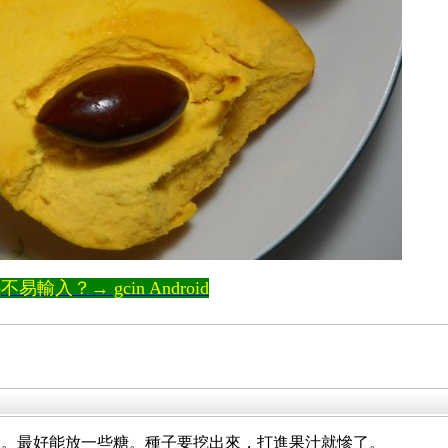
輸入？→ gcin Android
味。最好能放一些糖。種子要挖出來，打進果汁就慘了。