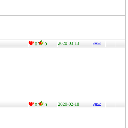
2020-03-13
quote
0
0
2020-02-18
quote
0
0