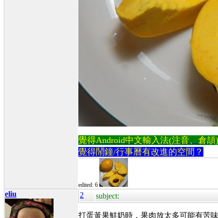
覺得Android中文輸入法(注音、倉頡)不易
覺得鬧鐘/行事曆有改進的空間？
edited: 6
eliu
2
subject:
打蛋黃果鮮奶時，果肉放太多可能有苦