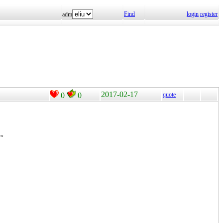
Find
login
register
adm
2017-02-17
0
0
quote
低。