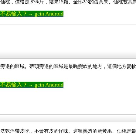
桃，價格是 $36/斤，結果15顆、全部2/3的蛋黃果、仙桃被我
輸入？→ gcin Android
頭旁邊的區域。蒂頭旁邊的區域是最晚變軟的地方，這個地方變
輸入？→ gcin Android
以洗乾淨帶皮吃，不會有皮的怪味。這種熟透的蛋黃果、仙桃是