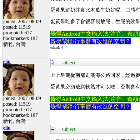
蛋黃果鮮奶其實比木瓜牛奶好喝。口感
joined: 2007-08-09
蛋黃果吃多了會很容易放屁，生屁的效
posted: 11519
promoted: 617
覺得Android中文輸入法(注音、倉頡)不易
bookmarked: 187
覺得鬧鐘/行事曆有改進的空間？
新竹, 台灣
edited: 4
eliu
3
subject:
上上星期從南部走濱海公路回家，經過麥寮鄉
蛋黃果必須放到軟熟才可以吃，否則會
joined: 2007-08-09
覺得Android中文輸入法(注音、倉頡)不易
posted: 11519
覺得鬧鐘/行事曆有改進的空間？
promoted: 617
bookmarked: 187
新竹, 台灣
eliu
4
subject: