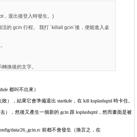
oot，退出後登入時發生。)
活的 gcin 行程。 我打 `killall gcin`後，便能進入桌
定。
窗顯示轉換後的文字。
odule 都叫不出來）
失敗），結果它會準備退出 startkde，在 kill ksplashqml 時卡住。
de 卡住走不下去），然後又產生一個新的 gcin 跟 ksplashqml，然而畫面是被
fig/data/26_gcin.rc 前都不會發生（換言之，在