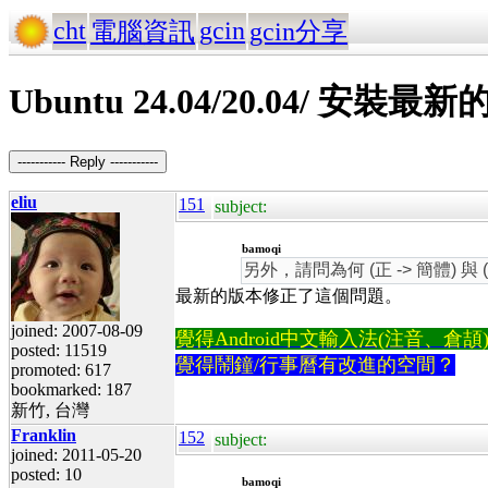
cht
gcin
電腦資訊
gcin分享
Ubuntu 24.04/20.04/ 安
----------- Reply -----------
eliu
151
subject:
bamoqi
另外，請問為何 (正 -> 簡體)
最新的版本修正了這個問題。
joined: 2007-08-09
覺得Android中文輸入法(注音、倉頡)不易
posted: 11519
覺得鬧鐘/行事曆有改進的空間？
promoted: 617
bookmarked: 187
新竹, 台灣
Franklin
152
subject:
joined: 2011-05-20
posted: 10
bamoqi