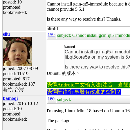
posted: 10
Cannot install gcin-qt5-immodule because it d
promoted:
cannot provide 5.5.1.
bookmarked:
Is there any way to resolve this? Thanks.
edited: 1
eliu
159
subject: Cannot install gcin-qt5-immodu
bamoqi
Cannot install gcin-qt5-immodul
libqt5core5a on my system is 5.6
Is there any way to resolve this
joined: 2007-08-09
Ubuntu 的版本？
posted: 11519
promoted: 617
bookmarked: 187
覺得Android中文輸入法(注音、倉頡)不易
新竹, 台灣
覺得鬧鐘/行事曆有改進的空間？
bamoqi
160
subject:
joined: 2016-10-12
posted: 10
I'm using Linux Mint 18 based on Ubuntu 16
promoted:
bookmarked:
The package is