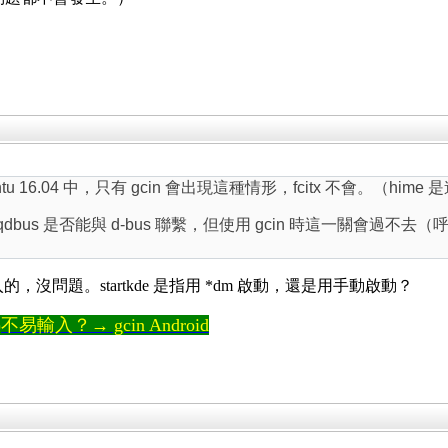
16.04 中，只有 gcin 會出現這種情形，fcitx 不會。（hime 是連
中，會測試 qdbus 是否能與 d-bus 聯繫，但使用 gcin 時這一關會過不
E 輸入的，沒問題。startkde 是指用 *dm 啟動，還是用手動啟動？
輸入？→ gcin Android