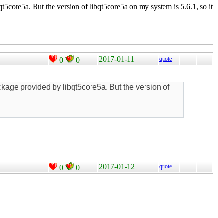
t5core5a. But the version of libqt5core5a on my system is 5.6.1, so it
2017-01-11
quote
0
0
ckage provided by libqt5core5a. But the version of
2017-01-12
quote
0
0