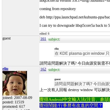
libqt5core5a version 5.6.1+dfsg-3ubuntu1~x
coming from repository
deb http://ppa.launchpad.net/kubuntu-ppa/ba
I can try to downgrade libqt5core5a back to 5.
edited: 6
guest
161
subject:
eliu
在 KDE plasma gcin
請問這問題解決了嗎? 今日由源安裝需
eliu
162
subject:
guest
請問這問題解決了嗎? 今日由
上一次有人回報 destroy window
joined: 2007-08-09
覺得Android中文輸入法(注音、倉頡)不易
posted: 11519
覺得鬧鐘/行事曆有改進的空間？
promoted: 617