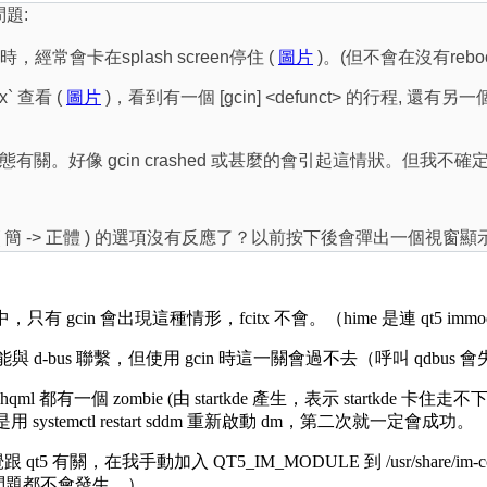
問題:
時，經常會卡在splash screen停住 (
圖片
)。(但不會在沒有reb
s x` 查看 (
圖片
)，看到有一個 [gcin] <defunct> 的行程, 還有另一個
關。好像 gcin crashed 或甚麼的會引起這情狀。但我不確
 與 ( 簡 -> 正體 ) 的選項沒有反應了？以前按下後會彈出一個視
，只有 gcin 會出現這種情形，fcitx 不會。（hime 是連 qt5 imm
bus 是否能與 d-bus 聯繫，但使用 gcin 時這一關會過不去（呼叫 qdbus 會
ksplashqml 都有一個 zombie (由 startkde 產生，表示 startk
 systemctl restart sddm 重新啟動 dm，第二次就一定會成功。
 有關，在我手動加入 QT5_IM_MODULE 到 /usr/share/im-con
，這個問題都不會發生。）