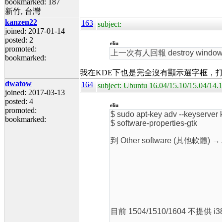
bookmarked: 187
新竹, 台灣
kanzen22
163
subject:
joined: 2017-01-14
posted: 2
eliu
promoted:
上一次有人回報 destroy w
bookmarked:
我在KDE下也是完全沒有顯示選字框，
dwatow
164
subject: Ubuntu 16.04/15.10/1
joined: 2017-03-13
posted: 4
eliu
promoted:
$ sudo apt-key adv --keyserver
bookmarked:
$ software-properties-gtk
到 Other software (其他軟體) →
目前 1504/1510/1604 不提供 i38