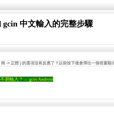
裝最新的 gcin 中文輸入的完整步驟
 與 ( 簡 -> 正體 ) 的選項沒有反應了？以前按下後會彈出一個視
輸入？→ gcin Android