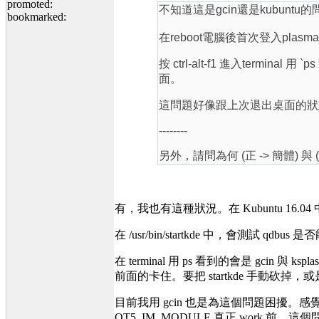
promoted:
不知道這是gcin還是kubuntu的
bookmarked:
在reboot電腦後首次登入plasma
按 ctrl-alt-f1 進入terminal 用 `p
面。
這問題好像跟上次退出桌面的狀態有
--------
另外，請問為何 (正 -> 簡體)
有，我也有這種狀況。在 Kubuntu 16.04 中
在 /usr/bin/startkde 中，會測試 qd
在 terminal 用 ps 看到的會是 gcin 與 
前面的卡住。要把 startkde 手動砍掉，或是用
目前我用 gcin 也是為這個問題困擾。感覺跟 qt5
QT5_IM_MODULE 真正 work 前