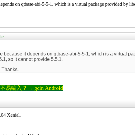
epends on qtbase-abi-5-5-1, which is a virtual package provided by libq
le
e because it depends on qtbase-abi-5-5-1, which is a virtual pa
.1, so it cannot provide 5.5.1.
? Thanks.
輸入？→ gcin Android
.04 Xenial.