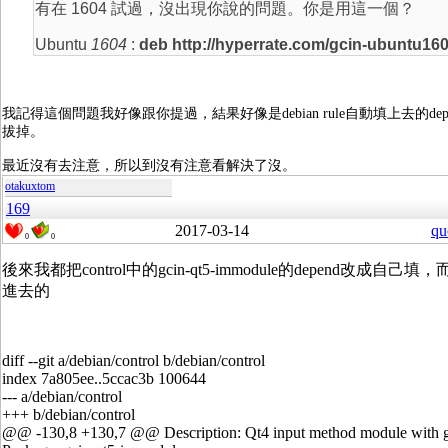
有在 1604 試過，沒出現你說的問題。你是用這一個？
Ubuntu
1604
:
deb http://hyperrate.com/gcin-ubuntu1604
我記得這個問題我好像跟你提過，結果好像是debian rule自動填上去的de
拔掉。
最近沒有去注意，所以到沒有注意看解決了沒。
otakuxtom
169
2017-03-14
qu
0
0
後來我都把control中的gcin-qt5-immodule的depend改成自己填
進去的
diff --git a/debian/control b/debian/control
index 7a805ee..5ccac3b 100644
--- a/debian/control
+++ b/debian/control
@@ -130,8 +130,7 @@ Description: Qt4 input method module with g