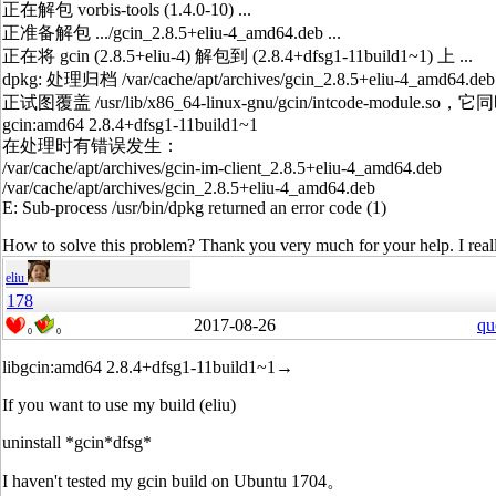
正在解包 vorbis-tools (1.4.0-10) ...
正准备解包 .../gcin_2.8.5+eliu-4_amd64.deb ...
正在将 gcin (2.8.5+eliu-4) 解包到 (2.8.4+dfsg1-11build1~1) 上 ...
dpkg: 处理归档 /var/cache/apt/archives/gcin_2.8.5+eliu-4_amd64.
正试图覆盖 /usr/lib/x86_64-linux-gnu/gcin/intcode-module
gcin:amd64 2.8.4+dfsg1-11build1~1
在处理时有错误发生：
/var/cache/apt/archives/gcin-im-client_2.8.5+eliu-4_amd64.deb
/var/cache/apt/archives/gcin_2.8.5+eliu-4_amd64.deb
E: Sub-process /usr/bin/dpkg returned an error code (1)
How to solve this problem? Thank you very much for your help. I really
eliu
178
2017-08-26
qu
0
0
libgcin:amd64 2.8.4+dfsg1-11build1~1→
If you want to use my build (eliu)
uninstall *gcin*dfsg*
I haven't tested my gcin build on Ubuntu 1704。