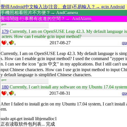
覺得Android中文輸入法(注音、倉頡)不易輸入？→ gcin Android
手機照相看照片不方便？→ AndCamera
覺得鬧鐘/行事曆有改進的空間？→ AndAlarm
guest
179
Currently, I am on OpenSUSE Leap 42.3. My default language is 
acters. How can I enable gcin input method?
2017-08-27
qu
0
0
Currently, I am on OpenSUSE Leap 42.3. My default language is simpl
s. How can I enable gcin input method? I used the command "zypper inst
n. I can see the icon "gcin 中文" in my applications. But I still can't us
nput Chinese characters. How can I use gcin input method to input C
y default language is simplified Chinese characters.
guest
180
Currently, I can't install any software on my Ubuntu 17.04 system
2017-08-31
qu
0
0
After I failed to install gcin on my Ubuntu 17.04 system, I can't instal
em.
sudo apt-get install libjemalloc1
正在读取软件包列表... 完成