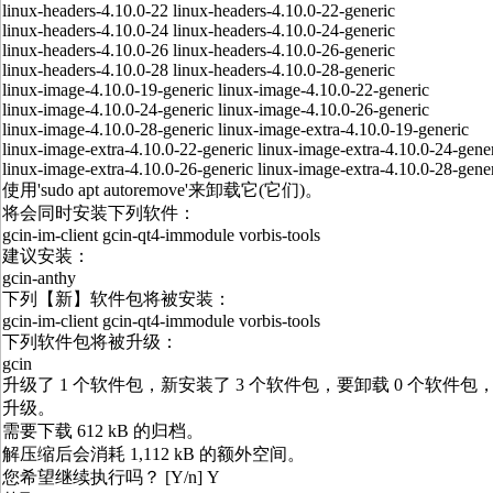
linux-headers-4.10.0-22 linux-headers-4.10.0-22-generic
linux-headers-4.10.0-24 linux-headers-4.10.0-24-generic
linux-headers-4.10.0-26 linux-headers-4.10.0-26-generic
linux-headers-4.10.0-28 linux-headers-4.10.0-28-generic
linux-image-4.10.0-19-generic linux-image-4.10.0-22-generic
linux-image-4.10.0-24-generic linux-image-4.10.0-26-generic
linux-image-4.10.0-28-generic linux-image-extra-4.10.0-19-generic
linux-image-extra-4.10.0-22-generic linux-image-extra-4.10.0-24-gene
linux-image-extra-4.10.0-26-generic linux-image-extra-4.10.0-28-gene
使用'sudo apt autoremove'来卸载它(它们)。
将会同时安装下列软件：
gcin-im-client gcin-qt4-immodule vorbis-tools
建议安装：
gcin-anthy
下列【新】软件包将被安装：
gcin-im-client gcin-qt4-immodule vorbis-tools
下列软件包将被升级：
gcin
升级了 1 个软件包，新安装了 3 个软件包，要卸载 0 个软件包，
升级。
需要下载 612 kB 的归档。
解压缩后会消耗 1,112 kB 的额外空间。
您希望继续执行吗？ [Y/n] Y