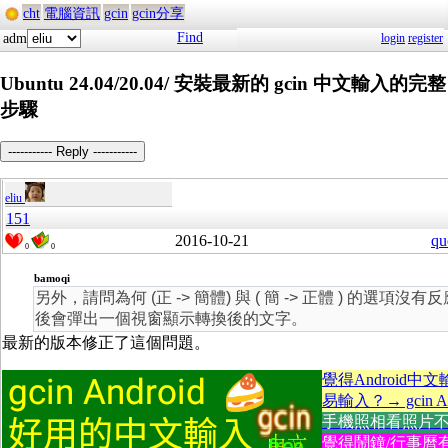
cht
電腦資訊
gcin
gcin分享
Find
adm
login
register
Ubuntu 24.04/20.04/ 安裝最新的 gcin 中文輸入的完整
步驟
----------- Reply -----------
eliu
151
2016-10-21
qu
0
0
bamoqi
另外，請問為何 (正 -> 簡體) 與 ( 簡 -> 正體 ) 的選項
後會彈出一個視窗顯示轉換後的文字。
最新的版本修正了這個問題。
覺得Android中
易輸入？→ gcin An
手機照相看照片不方便
覺得鬧鐘/行事曆