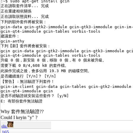
:~$ sudo apt-get install gcin

正在讀取套件清單... 完成

正在重建相依關係 

正在讀取狀態資料... 完成

下列的額外套件將被安裝：

gcin-data gcin-gtk2-immodule gcin-gtk3-immodule gcin-im-
gcin-qt4-immodule gcin-tables vorbis-tools

建議套件：

gcin-anthy

下列【新】套件將會被安裝：

gcin gcin-data gcin-gtk2-immodule gcin-gtk3-immodule gci
gcin-qt4-immodule gcin-tables vorbis-tools

升級 0 個，新安裝 8 個，移除 0 個，有 0 個未被升級。

需要下載 0 B/4,608 kB 的套件檔。

此操作完成之後，會多佔用 19.3 MB 的磁碟空間。

是否繼續進行 [Y/n]？ [Y/n] 

【警告】：無法驗證下列套件！

gcin-im-client gcin-data gcin-tables gcin-gtk2-immodule 
gcin-qt4-immodule gcin

是否不經驗證就安裝這些套件？ [y/N] 

E: 有部份套件無法驗證
Why 套件無法驗證??
Could I keyin "y" ?
eliu
165