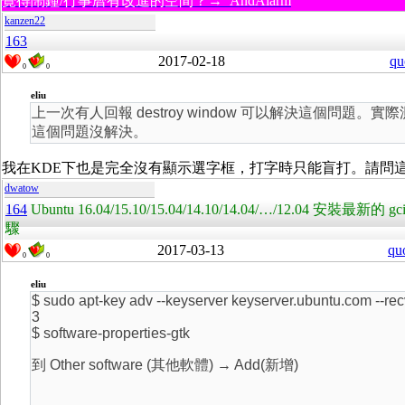
覺得鬧鐘/行事曆有改進的空間？→ AndAlarm
kanzen22
163
2017-02-18
qu
0
0
eliu
上一次有人回報 destroy window 可以解決這個問題。
這個問題沒解決。
我在KDE下也是完全沒有顯示選字框，打字時只能盲打。請問
dwatow
164
Ubuntu 16.04/15.10/15.04/14.10/14.04/…/12.04 安裝
驟
2017-03-13
qu
0
0
eliu
$ sudo apt-key adv --keyserver keyserver.ubuntu.com --r
3
$ software-properties-gtk
到 Other software (其他軟體) → Add(新增)