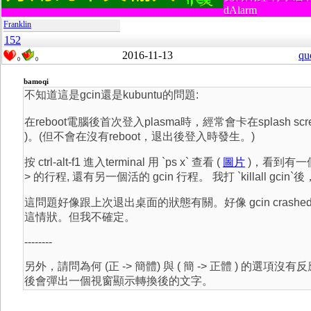
dAlarm
Franklin
152
2016-11-13
qu
0
0
bamoqi
不知道這是gcin還是kubuntu的問題:
在reboot電腦後首次登入plasma時，經常會卡在splash scr
)。(但不會在沒有reboot，退出後登入時發生。)
按 ctrl-alt-f1 進入terminal 用 `ps x` 查看 (
圖片
)，看到有一個 [g
> 的行程, 還有另一個活的 gcin 行程。 我打 `killall gc
這問題好像跟上次退出桌面的狀態有關。好像 gcin crash
這情狀。但我不確定。
--------
另外，請問為何 (正 -> 簡體) 與 ( 簡 -> 正體 ) 的選項
後會彈出一個視窗顯示轉換後的文字。