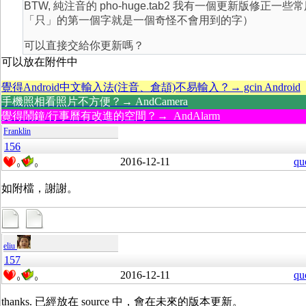
BTW, 純注音的 pho-huge.tab2 我有一個更新版修正一
「只」的第一個字就是一個奇怪不會用到的字）
可以直接交給你更新嗎？
可以放在附件中
覺得Android中文輸入法(注音、倉頡)不易輸入？→ gcin Android
手機照相看照片不方便？→ AndCamera
覺得鬧鐘/行事曆有改進的空間？→ AndAlarm
Franklin
156
2016-12-11
qu
0
0
如附檔，謝謝。
eliu
157
2016-12-11
qu
0
0
thanks. 已經放在 source 中，會在未來的版本更新。