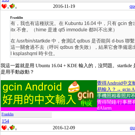
2016-11-19
qu
0
0
Franklin
有，我也有這種狀況。在 Kubuntu 16.04 中，只有 gcin
itx 不會。（hime 是連 qt5 immodule 都叫不出來）
在 /usr/bin/startkde 中，會測試 qdbus 是否能與 d-bus 
這一關會過不去（呼叫 qdbus 會失敗），結果它會準備退出 sta
l ksplashqml 時卡住。
我這一篇就是用 Ubuntu 16.04 + KDE 輸入的，沒問題。startkd
是用手動啟動？
覺得Android中
易輸入？→ gcin An
手機照相看照片不方便
覺得鬧鐘/行事曆
dAlarm
Franklin
154
2016-12-09
qu
0
0