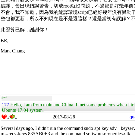
編譯，會出現錯誤警告，切成root就沒問題，不過那是好幾年
不會，我不知道，因為我的編譯環境script已經好幾年沒有異動了，
整包都更新，所以不知現在是不是還這樣？還是當初有誤解？
此題算已解，謝謝你！
BR,
Mark Chang
guest
177
Hello, I am from mainland China. I met some problems when I trie
Ubuntu 17.04 system.
2017-08-26
qu
0
0
Several days ago, I didn't run the command
sudo apt-key adv --keyser
m --recv-keys 835AB0E3 and the command
software-properties-gtk.