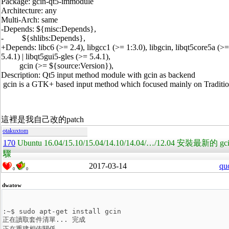
Package: gcin-qt5-immodule
Architecture: any
Multi-Arch: same
-Depends: ${misc:Depends},
- ${shlibs:Depends},
+Depends: libc6 (>= 2.4), libgcc1 (>= 1:3.0), libgcin, libqt5core5a (>=
5.4.1) | libqt5gui5-gles (>= 5.4.1),
gcin (>= ${source:Version}),
Description: Qt5 input method module with gcin as backend
gcin is a GTK+ based input method which focused mainly on Traditio
這裡是我自己改的patch
otakuxtom
170
Ubuntu 16.04/15.10/15.04/14.10/14.04/…/12.04 安裝
驟
2017-03-14
qu
0
0
dwatow
:~$ sudo apt-get install gcin

正在讀取套件清單... 完成

正在重建相依關係 
