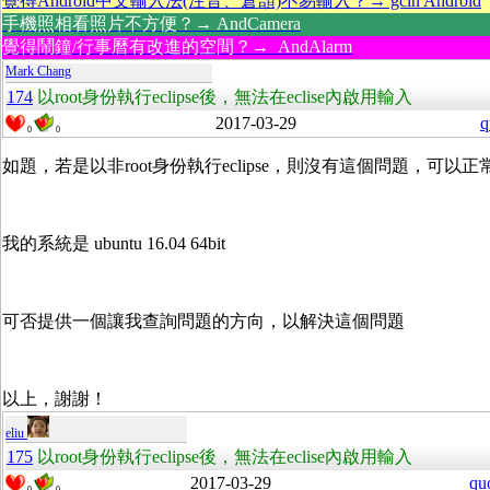
覺得Android中文輸入法(注音、倉頡)不易輸入？→ gcin Android
手機照相看照片不方便？→ AndCamera
覺得鬧鐘/行事曆有改進的空間？→ AndAlarm
Mark Chang
174
以root身份執行eclipse後，無法在eclise內啟用輸入
2017-03-29
q
0
0
如題，若是以非root身份執行eclipse，則沒有這個問題，可以
我的系統是 ubuntu 16.04 64bit
可否提供一個讓我查詢問題的方向，以解決這個問題
以上，謝謝！
eliu
175
以root身份執行eclipse後，無法在eclise內啟用輸入
2017-03-29
qu
0
0