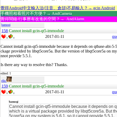
覺得Android中文輸入法(注音、倉頡)不易輸入？→ gcin Android
手機照相看照片不方便？→ AndCamera
覺得鬧鐘/行事曆有改進的空間？→ AndAlarm
bamoqi
158
Cannot install gcin-qt5-immodule
2017-01-11
qu
0
0
Cannot install gcin-qt5-immodule because it depends on qtbase-abi-5-5-
ckage provided by libqt5core5a. But the version of libqt5core5a on my s
nnot provide 5.5.1.
Is there any way to resolve this? Thanks.
edited: 1
eliu
159
Cannot install gcin-qt5-immodule
2017-01-11
qu
0
0
bamoqi
Cannot install gcin-qt5-immodule because it depends on q
which is a virtual package provided by libqt5core5a. But the
5core5a on my system is 5.6.1, so it cannot provide 5.5.1.