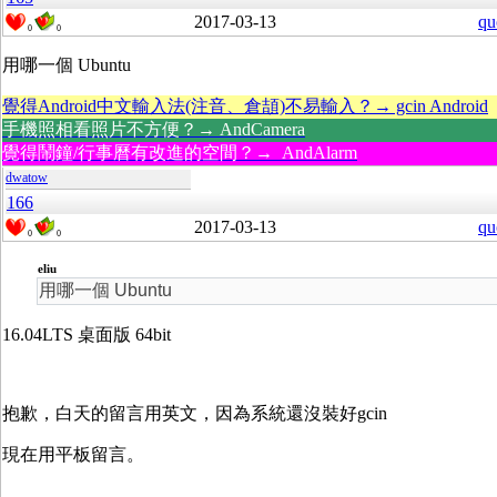
2017-03-13
qu
0
0
用哪一個 Ubuntu
覺得Android中文輸入法(注音、倉頡)不易輸入？→ gcin Android
手機照相看照片不方便？→ AndCamera
覺得鬧鐘/行事曆有改進的空間？→ AndAlarm
dwatow
166
2017-03-13
qu
0
0
eliu
用哪一個 Ubuntu
16.04LTS 桌面版 64bit
抱歉，白天的留言用英文，因為系統還沒裝好gcin
現在用平板留言。