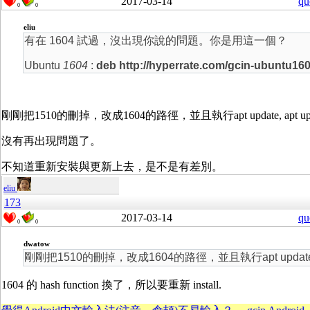
2017-03-14
qu
0
0
eliu
有在 1604 試過，沒出現你說的問題。你是用這一個？
Ubuntu
1604
:
deb http://hyperrate.com/gcin-ubuntu1604
剛剛把1510的刪掉，改成1604的路徑，並且執行apt update, apt upg
沒有再出現問題了。
不知道重新安裝與更新上去，是不是有差別。
eliu
173
2017-03-14
qu
0
0
dwatow
剛剛把1510的刪掉，改成1604的路徑，並且執行apt update, a
1604 的 hash function 換了，所以要重新 install.