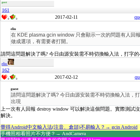
guest
161
2017-02-11
qu
0
0
eliu
在 KDE plasma gcin window 只會顯示一次的問題有
做成選項，有需要者打開。
請問這問題解決了嗎? 今日由源安裝需不時切換輸入法，打字
eliu
162
2017-02-12
qu
0
0
guest
請問這問題解決了嗎? 今日由源安裝需不時切換輸入法，
出現
上一次有人回報 destroy window 可以解決這個問題。實際
解決。
覺得Android中文輸入法(注音、倉頡)不易輸入？→ gcin Android
手機照相看照片不方便？→ AndCamera