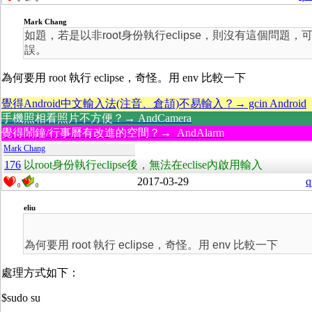
Mark Chang
如題，若是以非root身份執行eclipse，則沒有這個問題
誤。
為何要用 root 執行 eclipse，奇怪。用 env 比較一下
覺得Android中文輸入法(注音、倉頡)不易輸入？→ gcin Android
手機照相看照片不方便？→ AndCamera
覺得鬧鐘/行事曆有改進的空間？→ AndAlarm
Mark Chang
176
以root身份執行eclipse後，無法在eclise內啟用輸入
2017-03-29
q
0
0
eliu
為何要用 root 執行 eclipse，奇怪。用 env 比較一下
處理方式如下：
$sudo su