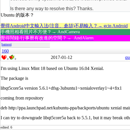
Is there any way to resolve this? Thanks.
Ubuntu 的版本？
覺得Android中文輸入法(注音、倉頡)不易輸入？→ gcin Android
手機照相看照片不方便？→ AndCamera
覺得鬧鐘/行事曆有改進的空間？→ AndAlarm
bamoqi
160
2017-01-12
qu
0
0
I'm using Linux Mint 18 based on Ubuntu 16.04 Xenial.
The package is
libqt5core5a version 5.6.1+dfsg-3ubuntu1~xenialoverlay1~4+fix1
coming from repository
deb http://ppa.launchpad.net/kubuntu-ppa/backports/ubuntu xenial mai
I can try to downgrade libqt5core5a back to 5.5.1, but it may break oth
edited: 6