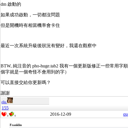
dm 啟動的
如果成功啟動，一切都沒問題
但是開機時有相當機率會卡住
最近一次系統升級後狀況有變好，我還在觀察中
BTW, 純注音的 pho-huge.tab2 我有一個更新版修正一些常
個字就是一個奇怪不會用到的字）
可以直接交給你更新嗎？
謝謝
eliu
155
2016-12-09
qu
0
0
Franklin