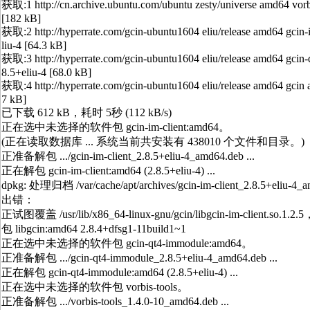
获取:1 http://cn.archive.ubuntu.com/ubuntu zesty/universe amd64 vorb
[182 kB]
获取:2 http://hyperrate.com/gcin-ubuntu1604 eliu/release amd64 gcin-
liu-4 [64.3 kB]
获取:3 http://hyperrate.com/gcin-ubuntu1604 eliu/release amd64 gcin
8.5+eliu-4 [68.0 kB]
获取:4 http://hyperrate.com/gcin-ubuntu1604 eliu/release amd64 gcin 
7 kB]
已下载 612 kB，耗时 5秒 (112 kB/s)
正在选中未选择的软件包 gcin-im-client:amd64。
(正在读取数据库 ... 系统当前共安装有 438010 个文件和目录。)
正准备解包 .../gcin-im-client_2.8.5+eliu-4_amd64.deb ...
正在解包 gcin-im-client:amd64 (2.8.5+eliu-4) ...
dpkg: 处理归档 /var/cache/apt/archives/gcin-im-client_2.8.5+eliu-4_
出错：
正试图覆盖 /usr/lib/x86_64-linux-gnu/gcin/libgcin-im-client
包 libgcin:amd64 2.8.4+dfsg1-11build1~1
正在选中未选择的软件包 gcin-qt4-immodule:amd64。
正准备解包 .../gcin-qt4-immodule_2.8.5+eliu-4_amd64.deb ...
正在解包 gcin-qt4-immodule:amd64 (2.8.5+eliu-4) ...
正在选中未选择的软件包 vorbis-tools。
正准备解包 .../vorbis-tools_1.4.0-10_amd64.deb ...