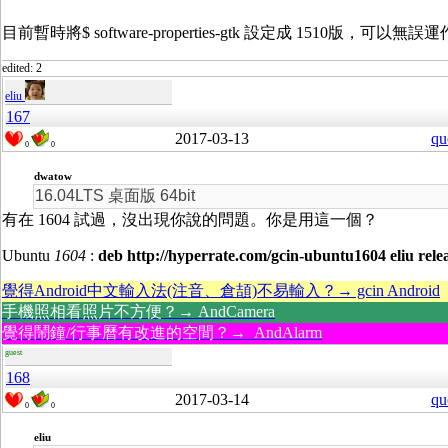
目前暫時將
$ software-properties-gtk 設定成 1510版，可以無誤運
edited: 2
eliu
167
2017-03-13
qu
0
0
dwatow
16.04LTS 桌面版 64bit
有在 1604 試過，沒出現你說的問題。你是用這一個？
Ubuntu
1604
:
deb http://hyperrate.com/gcin-ubuntu1604 eliu rele
覺得Android中文輸入法(注音、倉頡)不易輸入？→ gcin Android
手機照相看照片不方便？→ AndCamera
覺得鬧鐘/行事曆有改進的空間？→ AndAlarm
guest
168
2017-03-14
qu
0
0
eliu