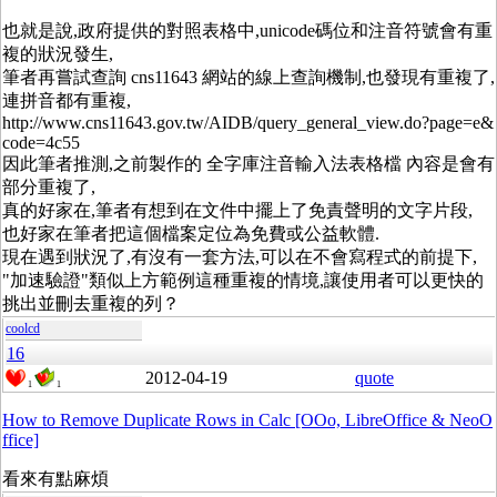
也就是說,政府提供的對照表格中,unicode碼位和注音符號會有重
複的狀況發生,
筆者再嘗試查詢 cns11643 網站的線上查詢機制,也發現有重複了,
連拼音都有重複,
http://www.cns11643.gov.tw/AIDB/query_general_view.do?page=e&
code=4c55
因此筆者推測,之前製作的 全字庫注音輸入法表格檔 內容是會有
部分重複了,
真的好家在,筆者有想到在文件中擺上了免責聲明的文字片段,
也好家在筆者把這個檔案定位為免費或公益軟體.
現在遇到狀況了,有沒有一套方法,可以在不會寫程式的前提下,
"加速驗證"類似上方範例這種重複的情境,讓使用者可以更快的
挑出並刪去重複的列？
coolcd
16
2012-04-19
quote
1
1
How to Remove Duplicate Rows in Calc [OOo, LibreOffice & NeoO
ffice]
看來有點麻煩