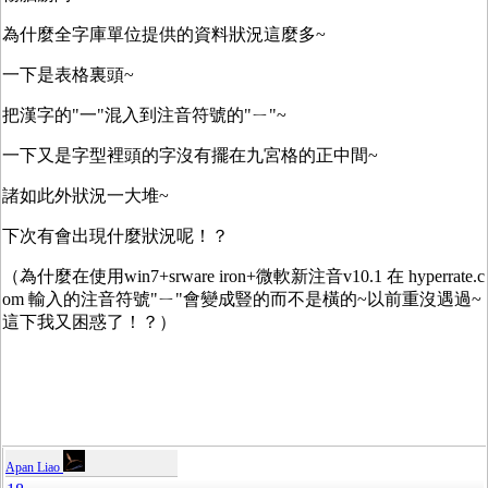
為什麼全字庫單位提供的資料狀況這麼多~
一下是表格裏頭~
把漢字的"一"混入到注音符號的"ㄧ"~
一下又是字型裡頭的字沒有擺在九宮格的正中間~
諸如此外狀況一大堆~
下次有會出現什麼狀況呢！？
（為什麼在使用win7+srware iron+微軟新注音v10.1 在 hyperrate.c
om 輸入的注音符號"ㄧ"會變成豎的而不是橫的~以前重沒遇過~
這下我又困惑了！？）
Apan Liao