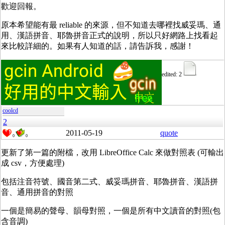
歡迎回報。
原本希望能有最 reliable 的來源，但不知道去哪裡找威妥瑪、通
用、漢語拼音、耶魯拼音正式的說明，所以只好網路上找看起
來比較詳細的。如果有人知道的話，請告訴我，感謝！
edited: 2
coolcd
2
2011-05-19
quote
0
0
更新了第一篇的附檔，改用 LibreOffice Calc 來做對照表 (可輸出
成 csv，方便處理)
包括注音符號、國音第二式、威妥瑪拼音、耶魯拼音、漢語拼
音、通用拼音的對照
一個是簡易的聲母、韻母對照，一個是所有中文讀音的對照(包
含音調)