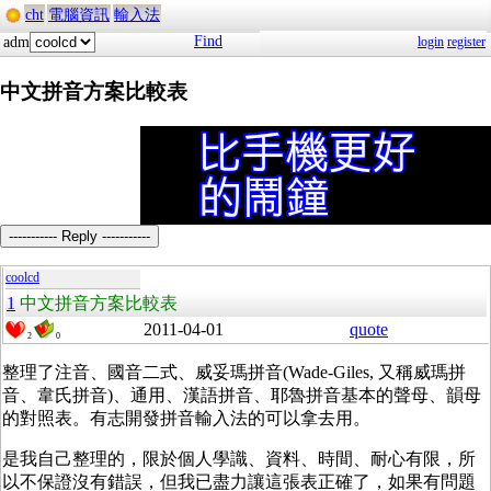
cht
電腦資訊
輸入法
Find
adm
login
register
中文拼音方案比較表
----------- Reply -----------
coolcd
1
中文拼音方案比較表
2011-04-01
quote
2
0
整理了注音、國音二式、威妥瑪拼音(Wade-Giles, 又稱威瑪拼
音、韋氏拼音)、通用、漢語拼音、耶魯拼音基本的聲母、韻母
的對照表。有志開發拼音輸入法的可以拿去用。
是我自己整理的，限於個人學識、資料、時間、耐心有限，所
以不保證沒有錯誤，但我已盡力讓這張表正確了，如果有問題