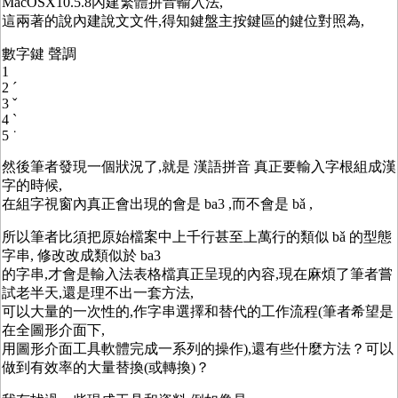
MacOSX10.5.8內建繁體拼音輸入法,
這兩著的說內建說文文件,得知鍵盤主按鍵區的鍵位對照為,
數字鍵 聲調
1
2 ˊ
3 ˇ
4 ˋ
5 ˙
然後筆者發現一個狀況了,就是 漢語拼音 真正要輸入字根組成漢
字的時候,
在組字視窗內真正會出現的會是 ba3 ,而不會是 bǎ ,
所以筆者比須把原始檔案中上千行甚至上萬行的類似 bǎ 的型態
字串, 修改改成類似於 ba3
的字串,才會是輸入法表格檔真正呈現的內容,現在麻煩了筆者嘗
試老半天,還是理不出一套方法,
可以大量的一次性的,作字串選擇和替代的工作流程(筆者希望是
在全圖形介面下,
用圖形介面工具軟體完成一系列的操作),還有些什麼方法？可以
做到有效率的大量替換(或轉換)？