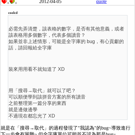
2012-04-05
quote
0
0
coolcd
必需先弄清楚，該表格的數字，是否有其他意義，或者
該表格用多個數字，代表多個讀音？
如果並非上述情形，可能是全字庫的 bug，有心貢獻的
話，請回報給全字庫
裝來用用看不就知道了 XD
用「搜尋→取代」就可以了吧？
可以順便學到該拼音方案的所有讀音
之前整理第一篇分享的東西
就是邊做邊學
不過現在都忘光了 XD
就是在「搜尋→取代」的過程發現了"我認為"的bug~導致進行
下一步會有困難~ 但全字庫單位可能並不認為那是bug~