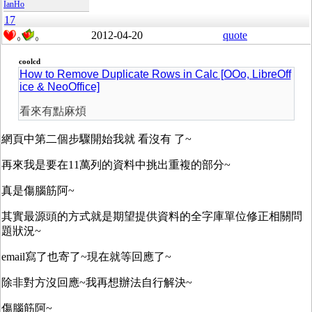
IanHo
17
2012-04-20
quote
0
0
coolcd
How to Remove Duplicate Rows in Calc [OOo, LibreOff
ice & NeoOffice]
看來有點麻煩
網頁中第二個步驟開始我就 看沒有 了~
再來我是要在11萬列的資料中挑出重複的部分~
真是傷腦筋阿~
其實最源頭的方式就是期望提供資料的全字庫單位修正相關問
題狀況~
email寫了也寄了~現在就等回應了~
除非對方沒回應~我再想辦法自行解決~
傷腦筋阿~