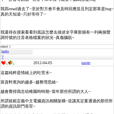
我寫email過去了~至於對方會不會及時回應並且判定那算是bug~
真的天知道~只好等待了~
我還得在摸索看看到底該怎麼去描述全字庫那個有一列兩個聲
調符號的注音表格檔案的狀況~真傷腦筋~
edited: 1
IanHo
7
2012-04-05
quote
0
0
這篇純粹是情緒上的吐苦水~
當資料查詢的越多~越整理思緒~
越會覺得我念幼稚園時時期~當年那些所謂的大人~
所謂規範定義中文電腦資訊相關架構~並讓其定案通過的那些所
謂的資訊部門長官~