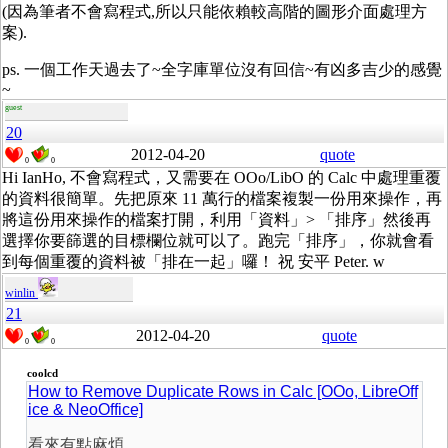
(因為筆者不會寫程式,所以只能依賴較高階的圖形介面處理方
案).
ps. 一個工作天過去了~全字庫單位沒有回信~有凶多吉少的感覺
~
guest
20
2012-04-20
quote
0
0
Hi IanHo, 不會寫程式，又需要在 OOo/LibO 的 Calc 中處理重覆
的資料很簡單。先把原來 11 萬行的檔案複製一份用來操作，再
將這份用來操作的檔案打開，利用「資料」> 「排序」然後再
選擇你要篩選的目標欄位就可以了。跑完「排序」，你就會看
到每個重覆的資料被「排在一起」囉！ 祝 安平 Peter. w
winlin
21
2012-04-20
quote
0
0
coolcd
How to Remove Duplicate Rows in Calc [OOo, LibreOff
ice & NeoOffice]
看來有點麻煩