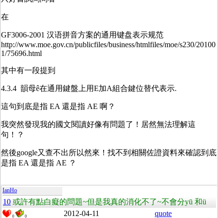
在
GF3006-2001 汉语拼音方案的通用键盘表示规范
http://www.moe.gov.cn/publicfiles/business/htmlfiles/moe/s230/20100
1/75696.html
其中有一段提到
4.3.4 韻母ê在通用鍵盤上用E加A組合鍵位替代表示.
這句到底是指 EA 還是指 AE 啊？
我突然發現我的國文閱讀好像有問題了！居然無法理解這
句！？
然後google又查不出所以然來！找不到相關佐證資料來確認到底
是指 EA 還是指 AE ？
IanHo
10
或許有點白癡的問題~但是我真的消化不了~不會分yū 和ü
2012-04-11
quote
0
0