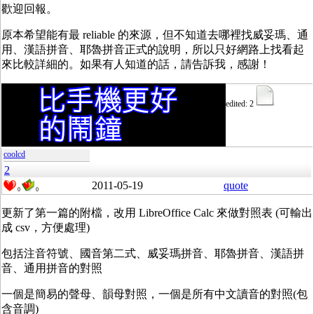
歡迎回報。
原本希望能有最 reliable 的來源，但不知道去哪裡找威妥瑪、通
用、漢語拼音、耶魯拼音正式的說明，所以只好網路上找看起
來比較詳細的。如果有人知道的話，請告訴我，感謝！
edited: 2
coolcd
2
2011-05-19
quote
0
0
更新了第一篇的附檔，改用 LibreOffice Calc 來做對照表 (可輸出
成 csv，方便處理)
包括注音符號、國音第二式、威妥瑪拼音、耶魯拼音、漢語拼
音、通用拼音的對照
一個是簡易的聲母、韻母對照，一個是所有中文讀音的對照(包
含音調)