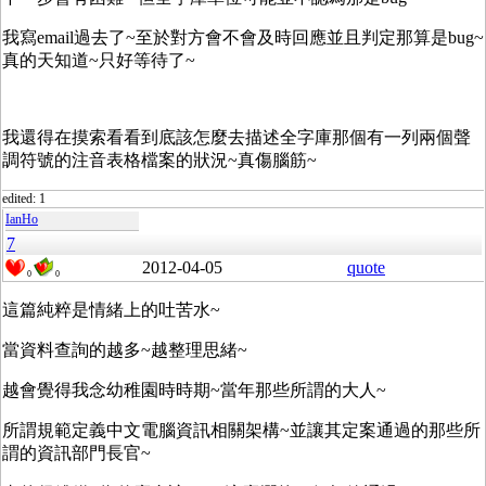
我寫email過去了~至於對方會不會及時回應並且判定那算是bug~
真的天知道~只好等待了~
我還得在摸索看看到底該怎麼去描述全字庫那個有一列兩個聲
調符號的注音表格檔案的狀況~真傷腦筋~
edited: 1
IanHo
7
2012-04-05
quote
0
0
這篇純粹是情緒上的吐苦水~
當資料查詢的越多~越整理思緒~
越會覺得我念幼稚園時時期~當年那些所謂的大人~
所謂規範定義中文電腦資訊相關架構~並讓其定案通過的那些所
謂的資訊部門長官~