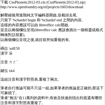
下載 CnsPhonetic2012-03.cin (CnsPhonetic2012-03.zip)
http://www.openfoundry.org/of/projects/1603/download
解壓縮後用進階純文字編輯器開啟,並截頭去尾,
只留下 %chardef begin 和 %chardef end 之間的內容,
這樣的內容應該可以由 libreoffice calc開啟,
並且以兩個欄位呈現(libreoffice calc 應該會跳出一個精靈或格式
轉換對話視窗),
以兩個欄位呈現之後,就目前所知重複的有,
碼位 \u4E50
漢字 乐
注音 ㄌㄜˋ
鍵位 xk4
這組注音和漢字對照表,重複了兩次,
筆者自行推論可能不只這一組,如果筆者的推論是正確的,那這下
可麻煩了,
筆者"無法"在11萬列的資料中,有效且快速的找出到底還有哪些
注音和漢字對照表重複了,