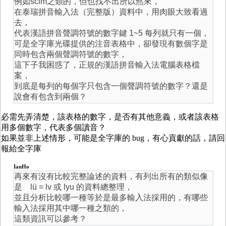
例如scim之類的，但也找不出所以然來，
在泰瑞拼音輸入法（完整版）資料中，用肉眼大致看過
去，
代表漢語拼音聲調符號的數字鍵 1~5 每列就只有一個，
可是全字庫光碟提供的注音表格中，卻發現有數個字是
同時包含兩個聲調符號的數字，
這下子我困惑了，正規的漢語拼音輸入法電腦表格檔
案，
到底是每列的每個字只包含一個聲調符號的數字？還是
說會有包含到兩個？
必需先弄清楚，該表格的數字，是否有其他意義，或者該表格
用多個數字，代表多個讀音？
如果並非上述情形，可能是全字庫的 bug，有心貢獻的話，請回
報給全字庫
IanHo
再來有沒有比較完整論述的資料，有列出所有的類似像
是 lü = lv 或 lyu 的資料總整理，
並且分析比較哪一種等於是最多輸入法採用的，有哪些
輸入法採用其中哪一種之類的，
這類資訊可以參考？