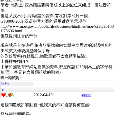
筆者"感覺上"認為應該要兩個或以上的鍵位來組成一個注音符
號,
但是又找不到可以驗證的資料,有在對岸找到一個,
GF3006-2001 汉语拼音方案的通用键盘表示规范
http://www.moe.gov.cn/publicfiles/business/htmlfiles/moe/s230/20100
1/75696.html
但沒提到注音的部分.
現在就是卡在這裡,筆者想要找偏向繁體中文思維的漢語拼音的
美式英文傳統鍵盤鍵位字母
的對照資料(有點繞口,抱歉筆者不太會精準描述),
上哪裡去找阿？
中華民國教育部網站提供的資料,都是閱讀和印刷為主的字母符
號(單一字元包含聲調符號的那種),
唉~傷腦筋～
IanHo
9
2012-04-10
quote
0
0
這個問題或許有點蠢~但我真的不知道該從何查起~
只好嘗試問問看~