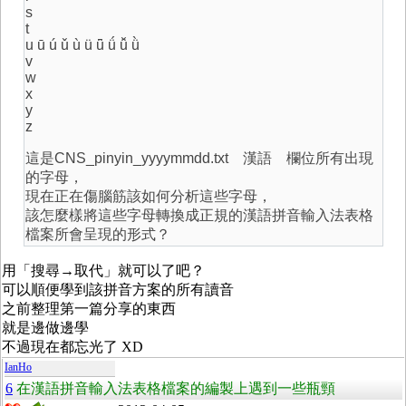
s
t
u ū ú ǔ ù ü ǖ ǘ ǚ ǜ
v
w
x
y
z
這是CNS_pinyin_yyyymmdd.txt 漢語 欄位所有出現
的字母，
現在正在傷腦筋該如何分析這些字母，
該怎麼樣將這些字母轉換成正規的漢語拼音輸入法表格
檔案所會呈現的形式？
用「搜尋→取代」就可以了吧？
可以順便學到該拼音方案的所有讀音
之前整理第一篇分享的東西
就是邊做邊學
不過現在都忘光了 XD
IanHo
6
在漢語拼音輸入法表格檔案的編製上遇到一些瓶頸