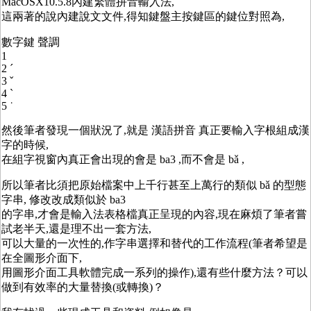
MacOSX10.5.8內建繁體拼音輸入法,
這兩著的說內建說文文件,得知鍵盤主按鍵區的鍵位對照為,
數字鍵 聲調
1
2 ˊ
3 ˇ
4 ˋ
5 ˙
然後筆者發現一個狀況了,就是 漢語拼音 真正要輸入字根組成漢
字的時候,
在組字視窗內真正會出現的會是 ba3 ,而不會是 bǎ ,
所以筆者比須把原始檔案中上千行甚至上萬行的類似 bǎ 的型態
字串, 修改改成類似於 ba3
的字串,才會是輸入法表格檔真正呈現的內容,現在麻煩了筆者嘗
試老半天,還是理不出一套方法,
可以大量的一次性的,作字串選擇和替代的工作流程(筆者希望是
在全圖形介面下,
用圖形介面工具軟體完成一系列的操作),還有些什麼方法？可以
做到有效率的大量替換(或轉換)？