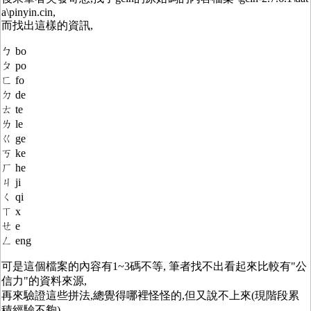
a\pinyin.cin,
而找出這樣的資訊,
ㄅ bo
ㄆ po
ㄈ fo
ㄉ de
ㄊ te
ㄌ le
ㄍ ge
ㄎ ke
ㄏ he
ㄐ ji
ㄑ qi
ㄒ x
ㄝ e
ㄥ eng
可是這個檔案的內容有1~3碼不等, 筆者找不出看起來比較有"公
信力"的資料來源,
再來驗證這些拼法,總覺得哪裡怪怪的,但又說不上來(現階段累
積經驗不夠),