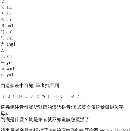
ㄝ
ㄞ ai1
ㄟ ei1
ㄠ ao1
ㄡ ou1
ㄢ an1
ㄣ en1
ㄤ ang1
ㄥ
ㄦ er1
ㄧ yi1
ㄨ wu1
ㄩ yu1
由這個表中可知, 筆者找不到
ㄅ ㄆ ㄈ ㄉ ㄊ ㄌ ㄍ ㄎ ㄏ ㄐ ㄑ ㄒ ㄝ ㄥ
這幾個注音符號所對應的漢語拼音(美式英文傳統鍵盤鍵位字
母),
到底是什麼？於是筆者就不知道該怎麼辦了.
後來筆者突發奇想,找了gcin的原始碼的內容檔案 \gcin-2.7.6.1\dat