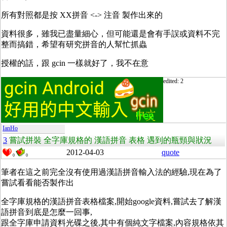
所有對照都是按 XX拼音 <-> 注音 製作出來的
資料很多，雖我已盡量細心，但可能還是會有手誤或資料不完
整而搞錯，希望有研究拼音的人幫忙抓蟲
授權的話，跟 gcin 一樣就好了，我不在意
edited: 2
IanHo
3
嘗試拼裝 全字庫規格的 漢語拼音 表格 遇到的瓶頸與狀況
2012-04-03
quote
0
0
筆者在這之前完全沒有使用過漢語拼音輸入法的經驗,現在為了
嘗試看看能否製作出
全字庫規格的漢語拼音表格檔案,開始google資料,嘗試去了解漢
語拼音到底是怎麼一回事,
跟全字庫申請資料光碟之後,其中有個純文字檔案,內容規格依其