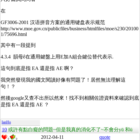
在
GF3006-2001 汉语拼音方案的通用键盘表示规范
http://www.moe.gov.cn/publicfiles/business/htmlfiles/moe/s230/20100
1/75696.html
其中有一段提到
4.3.4 韻母ê在通用鍵盤上用E加A組合鍵位替代表示.
這句到底是指 EA 還是指 AE 啊？
我突然發現我的國文閱讀好像有問題了！居然無法理解這
句！？
然後google又查不出所以然來！找不到相關佐證資料來確認到底
是指 EA 還是指 AE ？
IanHo
10
或許有點白癡的問題~但是我真的消化不了~不會分yū 和ü
2012-04-11
quote
0
0