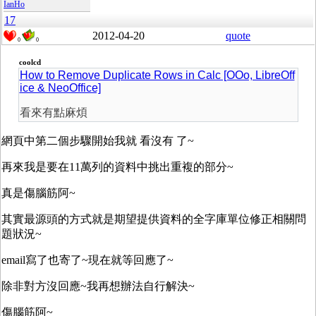
IanHo
17
2012-04-20
quote
0
0
coolcd
How to Remove Duplicate Rows in Calc [OOo, LibreOff
ice & NeoOffice]
看來有點麻煩
網頁中第二個步驟開始我就 看沒有 了~
再來我是要在11萬列的資料中挑出重複的部分~
真是傷腦筋阿~
其實最源頭的方式就是期望提供資料的全字庫單位修正相關問
題狀況~
email寫了也寄了~現在就等回應了~
除非對方沒回應~我再想辦法自行解決~
傷腦筋阿~