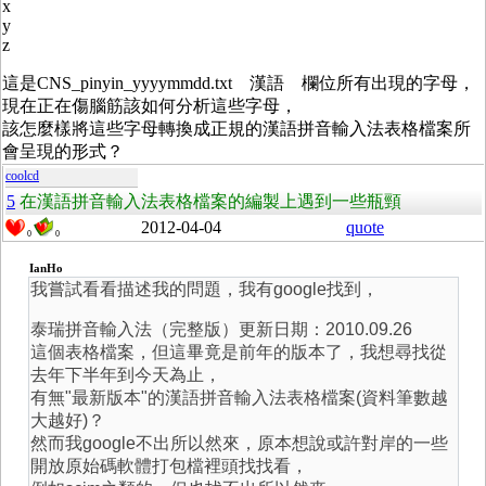
x
y
z
這是CNS_pinyin_yyyymmdd.txt 漢語 欄位所有出現的字母，
現在正在傷腦筋該如何分析這些字母，
該怎麼樣將這些字母轉換成正規的漢語拼音輸入法表格檔案所
會呈現的形式？
coolcd
5
在漢語拼音輸入法表格檔案的編製上遇到一些瓶頸
2012-04-04
quote
0
0
IanHo
我嘗試看看描述我的問題，我有google找到，
泰瑞拼音輸入法（完整版）更新日期：2010.09.26
這個表格檔案，但這畢竟是前年的版本了，我想尋找從
去年下半年到今天為止，
有無"最新版本"的漢語拼音輸入法表格檔案(資料筆數越
大越好)？
然而我google不出所以然來，原本想說或許對岸的一些
開放原始碼軟體打包檔裡頭找找看，