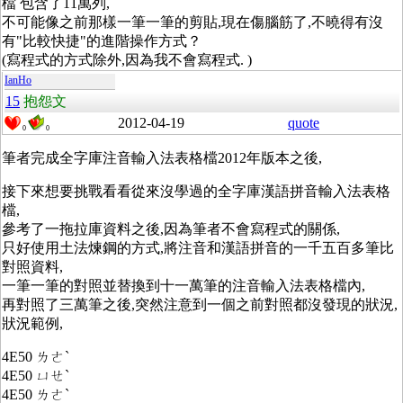
檔 包含了11萬列,
不可能像之前那樣一筆一筆的剪貼,現在傷腦筋了,不曉得有沒
有"比較快捷"的進階操作方式？
(寫程式的方式除外,因為我不會寫程式. )
IanHo
15
抱怨文
2012-04-19
quote
0
0
筆者完成全字庫注音輸入法表格檔2012年版本之後,
接下來想要挑戰看看從來沒學過的全字庫漢語拼音輸入法表格
檔,
參考了一拖拉庫資料之後,因為筆者不會寫程式的關係,
只好使用土法煉鋼的方式,將注音和漢語拼音的一千五百多筆比
對照資料,
一筆一筆的對照並替換到十一萬筆的注音輸入法表格檔內,
再對照了三萬筆之後,突然注意到一個之前對照都沒發現的狀況,
狀況範例,
4E50 ㄌㄜˋ
4E50 ㄩㄝˋ
4E50 ㄌㄜˋ