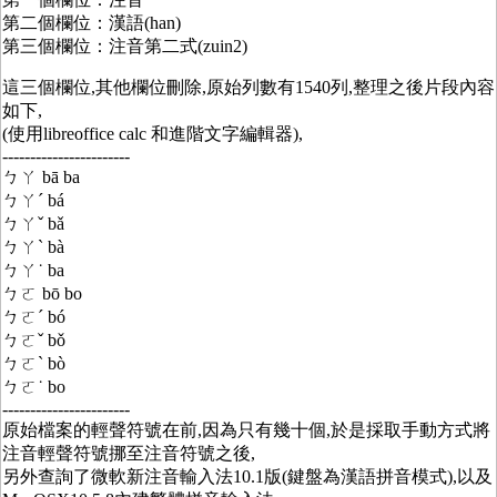
第二個欄位：漢語(han)
第三個欄位：注音第二式(zuin2)
這三個欄位,其他欄位刪除,原始列數有1540列,整理之後片段內容
如下,
(使用libreoffice calc 和進階文字編輯器),
-----------------------
ㄅㄚ bā ba
ㄅㄚˊ bá
ㄅㄚˇ bǎ
ㄅㄚˋ bà
ㄅㄚ˙ ba
ㄅㄛ bō bo
ㄅㄛˊ bó
ㄅㄛˇ bǒ
ㄅㄛˋ bò
ㄅㄛ˙ bo
-----------------------
原始檔案的輕聲符號在前,因為只有幾十個,於是採取手動方式將
注音輕聲符號挪至注音符號之後,
另外查詢了微軟新注音輸入法10.1版(鍵盤為漢語拼音模式),以及