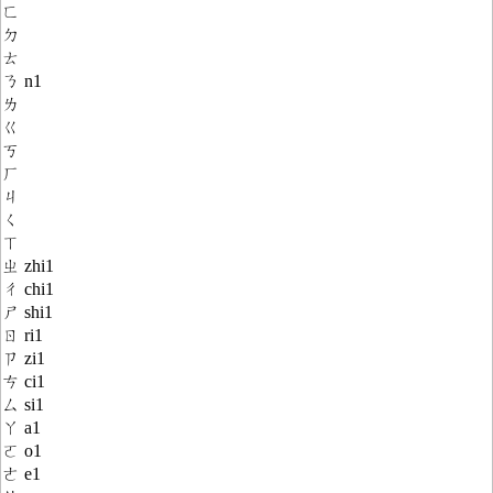
ㄈ
ㄉ
ㄊ
ㄋ n1
ㄌ
ㄍ
ㄎ
ㄏ
ㄐ
ㄑ
ㄒ
ㄓ zhi1
ㄔ chi1
ㄕ shi1
ㄖ ri1
ㄗ zi1
ㄘ ci1
ㄙ si1
ㄚ a1
ㄛ o1
ㄜ e1