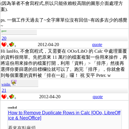
(因為筆者不會寫程式,所以只能依賴較高階的圖形介面處理方
案).
ps. 一個工作天過去了~全字庫單位沒有回信~有凶多吉少的感覺
~
guest
20
2012-04-20
quote
0
0
Hi IanHo, 不會寫程式，又需要在 OOo/LibO 的 Calc 中處理重覆
的資料很簡單。先把原來 11 萬行的檔案複製一份用來操作，再
將這份用來操作的檔案打開，利用「資料」> 「排序」然後再
選擇你要篩選的目標欄位就可以了。跑完「排序」，你就會看
到每個重覆的資料被「排在一起」囉！ 祝 安平 Peter. w
winlin
21
2012-04-20
quote
0
0
coolcd
How to Remove Duplicate Rows in Calc [OOo, LibreOff
ice & NeoOffice]
看來有點麻煩