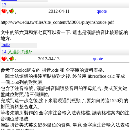
13
2012-04-11
quote
0
0
http://www.edu.tw/files/site_content/M0001/pinyinshouce.pdf
文中的第六頁和第七頁可以看一下. 這也是漢語拚音比較難記的
地方.
IanHo
14
又遇到瓶頸~
2012-04-13
quote
0
0
參考了coolcd網友的 拼音.ods 和 全字庫的資料表格,
一陣土法煉鋼的拼湊剪貼核對之後, 終於用 libreoffice calc 完成
一個1550列的對照表,
包含了注音符號 , 漢語拼音閱讀發音用的字母組合, 美式英文鍵
盤鍵位對照,這三個欄位,
完成到這一步之後,接下來發現遇到瓶頸了,要如何將這1550列的
對照資料整合進入,
筆者先前所製作的 全字庫注音輸入法表格檔, 讓表格檔案內的注
音欄位替換成
漢語拼音美式英文鍵盤鍵位的資料, 畢竟 全字庫注音輸入法表格