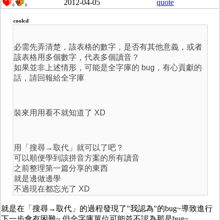
2012-04-05
quote
0
0
coolcd
必需先弄清楚，該表格的數字，是否有其他意義，或者
該表格用多個數字，代表多個讀音？
如果並非上述情形，可能是全字庫的 bug，有心貢獻的
話，請回報給全字庫
裝來用用看不就知道了 XD
用「搜尋→取代」就可以了吧？
可以順便學到該拼音方案的所有讀音
之前整理第一篇分享的東西
就是邊做邊學
不過現在都忘光了 XD
就是在「搜尋→取代」的過程發現了"我認為"的bug~導致進行
下一步會有困難~ 但全字庫單位可能並不認為那是bug~