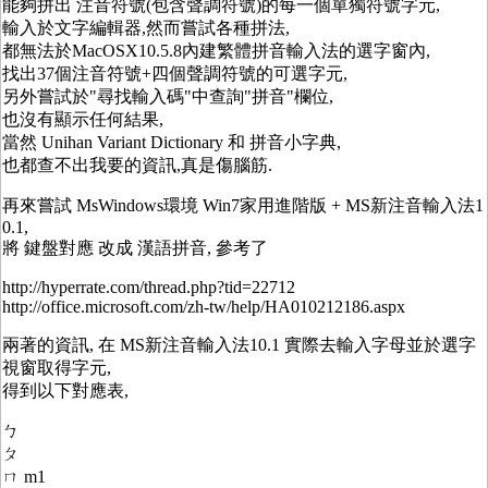
能夠拼出 注音符號(包含聲調符號)的每一個單獨符號字元,
輸入於文字編輯器,然而嘗試各種拼法,
都無法於MacOSX10.5.8內建繁體拼音輸入法的選字窗內,
找出37個注音符號+四個聲調符號的可選字元,
另外嘗試於"尋找輸入碼"中查詢"拼音"欄位,
也沒有顯示任何結果,
當然 Unihan Variant Dictionary 和 拼音小字典,
也都查不出我要的資訊,真是傷腦筋.
再來嘗試 MsWindows環境 Win7家用進階版 + MS新注音輸入法1
0.1,
將 鍵盤對應 改成 漢語拼音, 參考了
http://hyperrate.com/thread.php?tid=22712
http://office.microsoft.com/zh-tw/help/HA010212186.aspx
兩著的資訊, 在 MS新注音輸入法10.1 實際去輸入字母並於選字
視窗取得字元,
得到以下對應表,
ㄅ
ㄆ
ㄇ m1