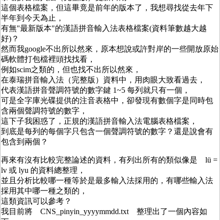
這個表格檔案，但這畢竟是前年的版本了，我想尋找從去年下
半年到今天為止，
有無"最新版本"的漢語拼音輸入法表格檔案(資料筆數越大越
好)？
然而我google不出所以然來，原本想說或許對岸的一些開放原始
碼軟體打包檔裡頭找找看，
例如scim之類的，但也找不出所以然來，
在泰瑞拼音輸入法（完整版）資料中，用肉眼大致看過去，
代表漢語拼音聲調符號的數字鍵 1~5 每列就只有一個，
可是全字庫光碟提供的注音表格中，卻發現有數個字是同時包
含兩個聲調符號的數字，
這下子我困惑了，正規的漢語拼音輸入法電腦表格檔案，
到底是每列的每個字只包含一個聲調符號的數字？還是說會有
包含到兩個？
再來有沒有比較完整論述的資料，有列出所有的類似像是 lü =
lv 或 lyu 的資料總整理，
並且分析比較哪一種等於是最多輸入法採用的，有哪些輸入法
採用其中哪一種之類的，
這類資訊可以參考？
我目前將 CNS_pinyin_yyyymmdd.txt 整理出了一個內容如