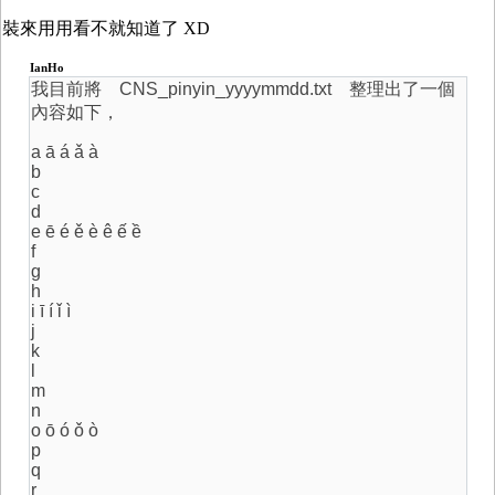
裝來用用看不就知道了 XD
IanHo
我目前將 CNS_pinyin_yyyymmdd.txt 整理出了一個
內容如下，
a ā á ǎ à
b
c
d
e ē é ě è ê ế ề
f
g
h
i ī í ǐ ì
j
k
l
m
n
o ō ó ǒ ò
p
q
r