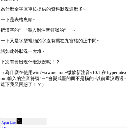
為什麼全字庫單位提供的資料狀況這麼多~
一下是表格裏頭~
把漢字的"一"混入到注音符號的"ㄧ"~
一下又是字型裡頭的字沒有擺在九宮格的正中間~
諸如此外狀況一大堆~
下次有會出現什麼狀況呢！？
（為什麼在使用win7+srware iron+微軟新注音v10.1 在 hyperrate.c
om 輸入的注音符號"ㄧ"會變成豎的而不是橫的~以前重沒遇過~
這下我又困惑了！？）
Apan Liao