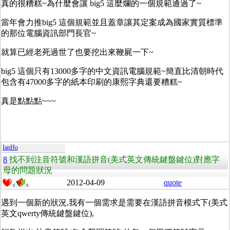
真的很糟糕~為什麼會讓 big5 這麼爛的一個規範通過了~
當年會力推big5 這個規範並且蓋章讓其定案成為國家實質標準
的那位電腦資訊部門長官~
就算已經老死過世了也要挖出來鞭屍一下~
big5 這個只有13000多字的中文資訊電腦規範~簡直比清朝時代
包含有47000多字的紙本印刷的康熙字典還要糟糕~
真是點點點~~~
IanHo
8
找不到注音符號和漢語拼音(美式英文傳統鍵盤鍵位)對應字
母的問題狀況
2012-04-09
quote
0
0
遇到一個新的狀況,我有一個需求是需要在漢語拼音模式下(美式
英文qwerty傳統鍵盤鍵位),