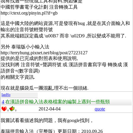
我有找過一些現成工具和資料,例如像是
中國哲學書電子化計劃 注音轉換工具
http://ctext.org/pinyin.pl?if=gb
這是中國大陸的網站資源,可是發現有bug ,就是在其介面輸入和
輸出的注音符號輕聲符號
其系統端錯誤定義成 \u00B7 而非 \u02D9 ,所以變成不能用了.
另外 泰瑞版小小輸入法
http://terryhung.pixnet.net/blog/post/27223127
提供的是已完成的對照表和使用說明,
沒找到將 注音符號+聲調符號 或 漢語拼音書寫字母 轉換成 漢
語拼音+(數字音調)
的相關文字資訊.
現在就是腦袋瓜一團混亂,理不出一個頭緒.
IanHo
4
在漢語拼音輸入法表格檔案的編製上遇到一些瓶頸
2012-04-04
quote
0
0
我嘗試看看描述我的問題，我有google找到，
泰瑞拼音輸入法（完整版）更新日期：2010.09.26