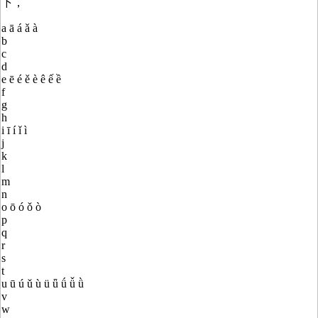
下，
a ā á ǎ à
b
c
d
e ē é ě è ê ế ề
f
g
h
i ī í ǐ ì
j
k
l
m
n
o ō ó ǒ ò
p
q
r
s
t
u ū ú ǔ ù ü ǖ ǘ ǚ ǜ
v
w