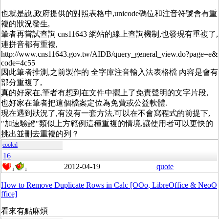
也就是說,政府提供的對照表格中,unicode碼位和注音符號會有重
複的狀況發生,
筆者再嘗試查詢 cns11643 網站的線上查詢機制,也發現有重複了,
連拼音都有重複,
http://www.cns11643.gov.tw/AIDB/query_general_view.do?page=e&
code=4c55
因此筆者推測,之前製作的 全字庫注音輸入法表格檔 內容是會有
部分重複了,
真的好家在,筆者有想到在文件中擺上了免責聲明的文字片段,
也好家在筆者把這個檔案定位為免費或公益軟體.
現在遇到狀況了,有沒有一套方法,可以在不會寫程式的前提下,
"加速驗證"類似上方範例這種重複的情境,讓使用者可以更快的
挑出並刪去重複的列？
coolcd
16
2012-04-19
quote
1
1
How to Remove Duplicate Rows in Calc [OOo, LibreOffice & NeoO
ffice]
看來有點麻煩