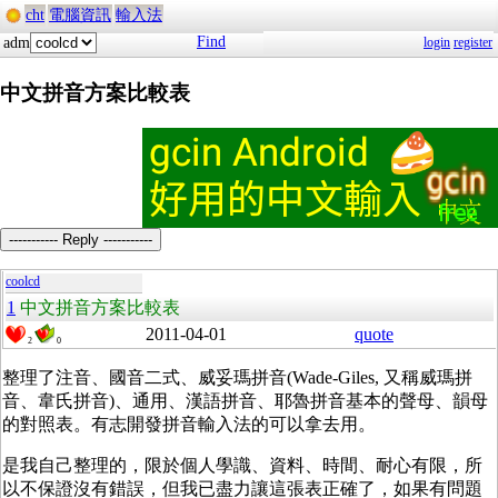
cht
電腦資訊
輸入法
Find
adm
login
register
中文拼音方案比較表
----------- Reply -----------
coolcd
1
中文拼音方案比較表
2011-04-01
quote
2
0
整理了注音、國音二式、威妥瑪拼音(Wade-Giles, 又稱威瑪拼
音、韋氏拼音)、通用、漢語拼音、耶魯拼音基本的聲母、韻母
的對照表。有志開發拼音輸入法的可以拿去用。
是我自己整理的，限於個人學識、資料、時間、耐心有限，所
以不保證沒有錯誤，但我已盡力讓這張表正確了，如果有問題