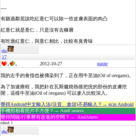
----
有聽過鄰居說吃紅薏仁可以除一些皮膚表面的肉凸
紅薏仁就是薏仁，只是沒有去糠層
有吃過紅薏仁，與薏仁相比，比較有臭青味
eliu
17
2012-10-27
quote
0
0
我的左手的食指也被傳染到了，正在用牛至油(Oil of oregano)。
為了加速療程，我把針在瓦斯爐燒熱後把疣的部份的皮膚挖
開，這樣牛至油(Oil of oregano) 可以滲入比較深入。
覺得Android中文輸入法(注音、倉頡)不易輸入？→ gcin Android
手機照相看照片不方便？→ AndCamera
覺得鬧鐘/行事曆有改進的空間？→ AndAlarm
edited: 1
eliu