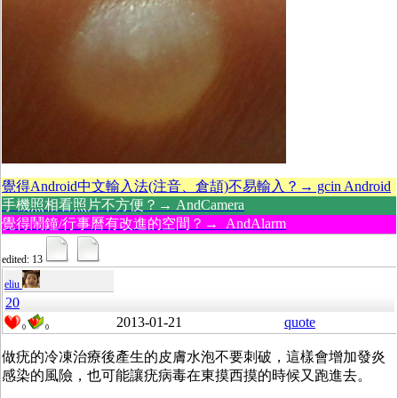
覺得Android中文輸入法(注音、倉頡)不易輸入？→ gcin Android
手機照相看照片不方便？→ AndCamera
覺得鬧鐘/行事曆有改進的空間？→ AndAlarm
edited: 13
eliu
20
2013-01-21
quote
0
0
做疣的冷凍治療後產生的皮膚水泡不要刺破，這樣會增加發炎
感染的風險，也可能讓疣病毒在東摸西摸的時候又跑進去。