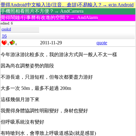
覺得Android中文輸入法(注音、倉頡)不易輸入？→ gcin Android
手機照相看照片不方便？→ AndCamera
覺得鬧鐘/行事曆有改進的空間？→ AndAlarm
edited: 6
coolcd
16
2011-11-29
quote
0
0
今年游泳游比較多次，我的游泳方式與一般人不太一樣
因為尚在調整姿勢的階段
不游長途，只游短程，但每次都要盡力游好
大多一次 50m，最多不超過 200m
這樣幾個月游下來
我覺得身體協調性明顯變好，身材也變好
但呼吸系統沒有變好
有時嗆到水，會導致上呼吸道感染(就是感冒)