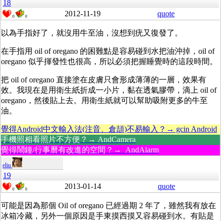
18
2012-11-19
quote
0
0
以為手指好了，就沒用牛至油，沒想到疣又復發了。
在手指用 oil of oregano 的困難點是容易碰到水把油沖掉，oil of
oregano 似乎揮發性也很高，所以必須把握睡覺時的這段時間。
把 oil of oregano 直接塗在皮膚只會形成薄薄的一層，效果有
效。我現在是用衛生紙折成一小片，黏在透氣膠帶，滴上 oil of
oregano，然後貼上去。用衛生紙就可以幫助吸附更多的牛至
油。
覺得Android中文輸入法(注音、倉頡)不易輸入？→ gcin Android
手機照相看照片不方便？→ AndCamera
覺得鬧鐘/行事曆有改進的空間？→ AndAlarm
eliu
19
2013-01-14
quote
0
0
可能是因為那個 Oil of oregano 已經過期 2 年了，雖然我有放在
冰箱冷藏，另外一個原因是手東摸西摸又容易碰到水。有貼是