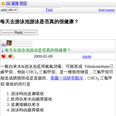
cht
健康
癌症
Find
adm
login
register
每天去游泳池游泳是否真的很健康？
----------- Reply -----------
eliu
1
每天去游泳池游泳是否真的很健康？
2009-02-08
quote
0
0
一般自來水&游泳池是用氯氣消毒。可能形成 Trihalomethane三
鹵甲烷，例如 CHCl
三氯甲烷。是一種致癌物質，三氯甲烷可
3
能造成膀胱癌或是直腸癌。
美國一項研究顯示
，CHCl
三氯甲
3
烷 吸收的排行是
游泳時由皮膚吸收
飲用自來水由腸胃吸收
皮膚接觸自來水
游泳時由腸胃吸收