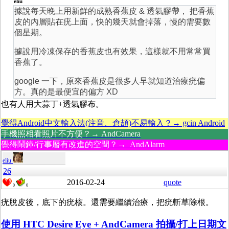
eliu
據說每天晚上用新鮮的成熟香蕉皮 & 透氣膠帶， 把香蕉
皮的內層貼在疣上面，快的幾天就會掉落，慢的需要數
個星期。
據說用冷凍保存的香蕉皮也有效果，這樣就不用常常買
香蕉了。
google 一下，原來香蕉皮是很多人早就知道治療疣偏
方。真的是最便宜的偏方 XD
也有人用大蒜丁+透氣膠布。
覺得Android中文輸入法(注音、倉頡)不易輸入？→ gcin Android
手機照相看照片不方便？→ AndCamera
覺得鬧鐘/行事曆有改進的空間？→ AndAlarm
eliu
26
2016-02-24
quote
0
0
疣脫皮後，底下的疣核。還需要繼續治療，把疣斬草除根。
使用 HTC Desire Eye + AndCamera 拍攝/打上日期文