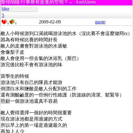
覺得鬧鐘/行事曆有改進的空間？→ AndAlarm
Silice
5
2009-02-09
quote
0
0
敝人小時候游到口渴就喝游泳池的水（沒比賽不會這麼做冏rz）
因為有時候比賽的時間好長
敝人的皮膚會對游泳池的水過敏
會像梨子皮
敝人會使用一些去氯的沐浴乳（斯巴）
游完後比較不會有游泳池的味
當學生的時候
游泳池只有自己的隊員才能游
倒漂白水和鹽酸是敝人分配到的工作
還有測酸鹼度的一些例行性維護（防波線的清潔、鬆緊等）
照顧一個游泳池還真不容易
敝人覺得選擇一個好的時間很重要
現在游泳池都是用過濾的方式
所以早上的第一場是過濾最久的
再加上人少