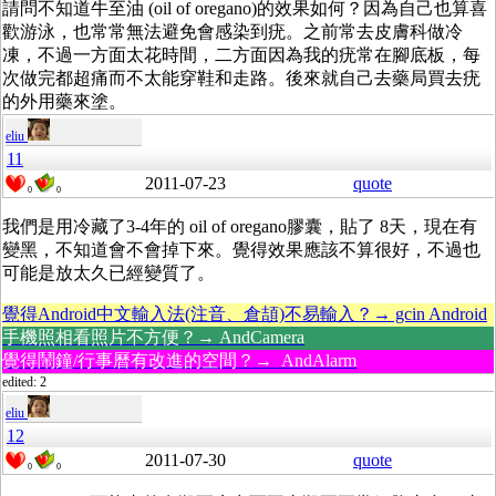
請問不知道牛至油 (oil of oregano)的效果如何？因為自己也算喜
歡游泳，也常常無法避免會感染到疣。之前常去皮膚科做冷
凍，不過一方面太花時間，二方面因為我的疣常在腳底板，每
次做完都超痛而不太能穿鞋和走路。後來就自己去藥局買去疣
的外用藥來塗。
eliu
11
2011-07-23
quote
0
0
我們是用冷藏了3-4年的 oil of oregano膠囊，貼了 8天，現在有
變黑，不知道會不會掉下來。覺得效果應該不算很好，不過也
可能是放太久已經變質了。
覺得Android中文輸入法(注音、倉頡)不易輸入？→ gcin Android
手機照相看照片不方便？→ AndCamera
覺得鬧鐘/行事曆有改進的空間？→ AndAlarm
edited: 2
eliu
12
2011-07-30
quote
0
0