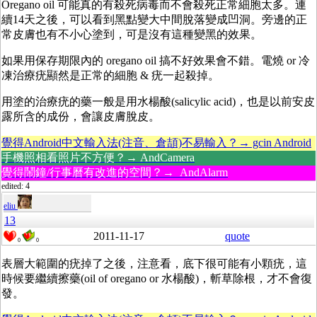
Oregano oil 可能真的有殺死病毒而不會殺死正常細胞太多。連
續14天之後，可以看到黑點變大中間脫落變成凹洞。旁邊的正
常皮膚也有不小心塗到，可是沒有這種變黑的效果。
如果用保存期限內的 oregano oil 搞不好效果會不錯。電燒 or 冷
凍治療疣顯然是正常的細胞 & 疣一起殺掉。
用塗的治療疣的藥一般是用水楊酸(salicylic acid)，也是以前安皮
露所含的成份，會讓皮膚脫皮。
覺得Android中文輸入法(注音、倉頡)不易輸入？→ gcin Android
手機照相看照片不方便？→ AndCamera
覺得鬧鐘/行事曆有改進的空間？→ AndAlarm
edited: 4
eliu
13
2011-11-17
quote
0
0
表層大範圍的疣掉了之後，注意看，底下很可能有小顆疣，這
時候要繼續擦藥(oil of oregano or 水楊酸)，斬草除根，才不會復
發。