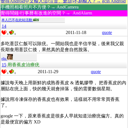
覺得Android中文輸入法(注音、倉頡)不易輸入？→ gcin Android
手機照相看照片不方便？→ AndCamera
覺得鬧鐘/行事曆有改進的空間？→ AndAlarm
本人已不在此站活動
14
2011-11-18
quote
0
0
多吃薏苡仁飯可以除疣。一開始我也是半信半疑，後來我父親
長期食用薏苡仁後，果然真的是會自然脫落。
eliu
15
用香蕉皮治療疣
2011-11-29
quote
0
0
據說每天晚上用新鮮的成熟香蕉皮 & 透氣膠帶， 把香蕉皮的內
層貼在疣上面，快的幾天就會掉落，慢的需要數個星期。
據說用冷凍保存的香蕉皮也有效果，這樣就不用常常買香蕉
了。
google 一下，原來香蕉皮是很多人早就知道治療疣偏方。真的
是最便宜的偏方 XD