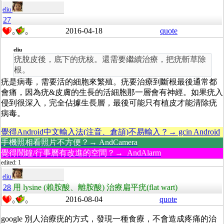
eliu
27
2016-04-18
quote
0
0
eliu
疣脫皮後，底下的疣核。還需要繼續治療，把疣斬草除
根。
疣是病毒，需要活的細胞來繁殖。疣要治療到斷根最後通常都
會痛，因為疣&皮膚的生長的活細胞那一層會有神經。如果疣入
侵到很深入，完全佔據生長層，最後可能只有植皮才能清除疣
病毒。
覺得Android中文輸入法(注音、倉頡)不易輸入？→ gcin Android
手機照相看照片不方便？→ AndCamera
覺得鬧鐘/行事曆有改進的空間？→ AndAlarm
edited: 1
eliu
28
用 lysine (賴胺酸、離胺酸) 治療扁平疣(flat wart)
2016-08-04
quote
0
0
google 別人治療疣的方式，發現一種食療，不會造成疼痛的治