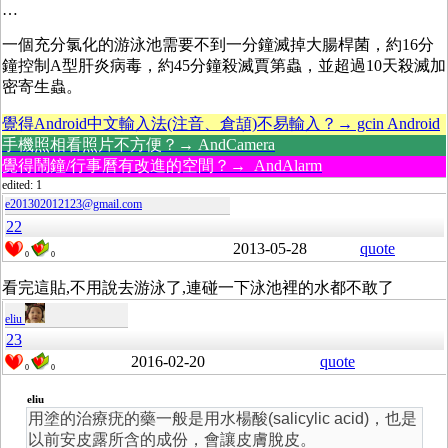
…
一個充分氯化的游泳池需要不到一分鐘滅掉大腸桿菌，約16分
鐘控制A型肝炎病毒，約45分鐘殺滅賈第蟲，並超過10天殺滅加
密寄生蟲。
覺得Android中文輸入法(注音、倉頡)不易輸入？→ gcin Android
手機照相看照片不方便？→ AndCamera
覺得鬧鐘/行事曆有改進的空間？→ AndAlarm
edited: 1
e201302012123@gmail.com
22
2013-05-28
quote
0
0
看完這貼,不用說去游泳了,連碰一下泳池裡的水都不敢了
eliu
23
2016-02-20
quote
0
0
eliu
用塗的治療疣的藥一般是用水楊酸(salicylic acid)，也是
以前安皮露所含的成份，會讓皮膚脫皮。