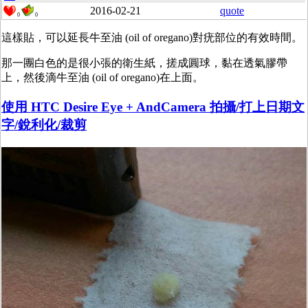
2016-02-21
quote
0
0
這樣貼，可以延長牛至油 (oil of oregano)對疣部位的有效時間。
那一團白色的是很小張的衛生紙，搓成圓球，黏在透氣膠帶
上，然後滴牛至油 (oil of oregano)在上面。
使用 HTC Desire Eye + AndCamera 拍攝/打上日期文
字/銳利化/裁剪