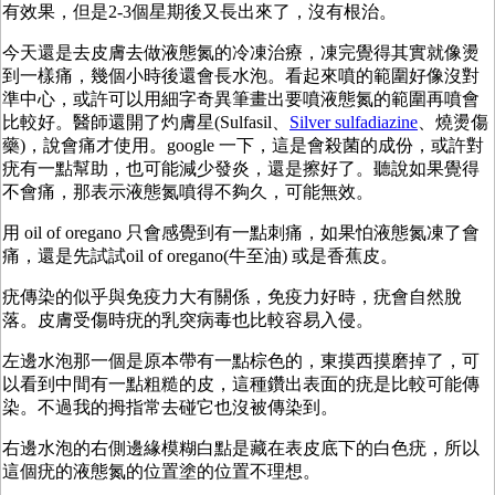
有效果，但是2-3個星期後又長出來了，沒有根治。
今天還是去皮膚去做液態氮的冷凍治療，凍完覺得其實就像燙
到一樣痛，幾個小時後還會長水泡。看起來噴的範圍好像沒對
準中心，或許可以用細字奇異筆畫出要噴液態氮的範圍再噴會
比較好。醫師還開了灼膚星(Sulfasil、
Silver sulfadiazine
、燒燙傷
藥)，說會痛才使用。google 一下，這是會殺菌的成份，或許對
疣有一點幫助，也可能減少發炎，還是擦好了。聽說如果覺得
不會痛，那表示液態氮噴得不夠久，可能無效。
用 oil of oregano 只會感覺到有一點刺痛，如果怕液態氮凍了會
痛，還是先試試oil of oregano(牛至油) 或是香蕉皮。
疣傳染的似乎與免疫力大有關係，免疫力好時，疣會自然脫
落。皮膚受傷時疣的乳突病毒也比較容易入侵。
左邊水泡那一個是原本帶有一點棕色的，東摸西摸磨掉了，可
以看到中間有一點粗糙的皮，這種鑽出表面的疣是比較可能傳
染。不過我的拇指常去碰它也沒被傳染到。
右邊水泡的右側邊緣模糊白點是藏在表皮底下的白色疣，所以
這個疣的液態氮的位置塗的位置不理想。