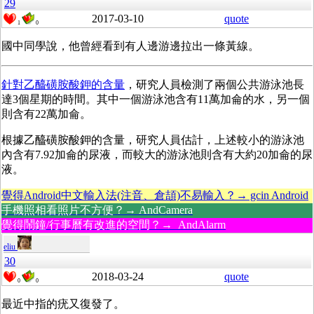
29
2017-03-10
quote
1
0
國中同學說，他曾經看到有人邊游邊拉出一條黃線。
針對乙醯磺胺酸鉀的含量
，研究人員檢測了兩個公共游泳池長
達3個星期的時間。其中一個游泳池含有11萬加侖的水，另一個
則含有22萬加侖。
根據乙醯磺胺酸鉀的含量，研究人員估計，上述較小的游泳池
內含有7.92加侖的尿液，而較大的游泳池則含有大約20加侖的尿
液。
覺得Android中文輸入法(注音、倉頡)不易輸入？→ gcin Android
手機照相看照片不方便？→ AndCamera
覺得鬧鐘/行事曆有改進的空間？→ AndAlarm
eliu
30
2018-03-24
quote
0
0
最近中指的疣又復發了。