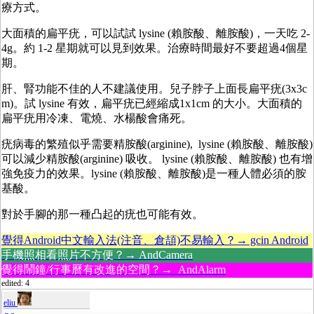
療方式。
大面積的扁平疣，可以試試 lysine (賴胺酸、離胺酸)，一天吃 2-
4g。約 1-2 星期就可以見到效果。治療時間最好不要超過4個星
期。
肝、腎功能不佳的人不建議使用。兒子脖子上面長扁平疣(3x3c
m)。試 lysine 有效，扁平疣已經縮成1x1cm 的大小。大面積的
扁平疣用冷凍、電燒、水楊酸會痛死。
疣病毒的繁殖似乎需要精胺酸(arginine), lysine (賴胺酸、離胺酸)
可以減少精胺酸(arginine) 吸收。 lysine (賴胺酸、離胺酸) 也有增
強免疫力的效果。lysine (賴胺酸、離胺酸)是一種人體必須的胺
基酸。
對於手腳的那一種凸起的疣也可能有效。
覺得Android中文輸入法(注音、倉頡)不易輸入？→ gcin Android
手機照相看照片不方便？→ AndCamera
覺得鬧鐘/行事曆有改進的空間？→ AndAlarm
edited: 4
eliu