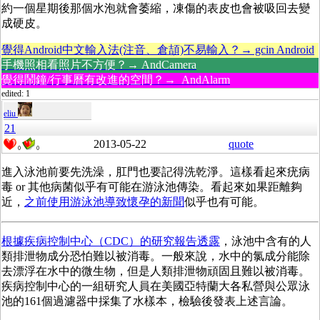
約一個星期後那個水泡就會萎縮，凍傷的表皮也會被吸回去變
成硬皮。
覺得Android中文輸入法(注音、倉頡)不易輸入？→ gcin Android
手機照相看照片不方便？→ AndCamera
覺得鬧鐘/行事曆有改進的空間？→ AndAlarm
edited: 1
eliu
21
2013-05-22
quote
0
0
進入泳池前要先洗澡，肛門也要記得洗乾淨。這樣看起來疣病
毒 or 其他病菌似乎有可能在游泳池傳染。看起來如果距離夠
近，
之前使用游泳池導致懷孕的新聞
似乎也有可能。
根據疾病控制中心（CDC）的研究報告透露
，泳池中含有的人
類排泄物成分恐怕難以被消毒。一般來說，水中的氯成分能除
去漂浮在水中的微生物，但是人類排泄物頑固且難以被消毒。
疾病控制中心的一組研究人員在美國亞特蘭大各私營與公眾泳
池的161個過濾器中採集了水樣本，檢驗後發表上述言論。