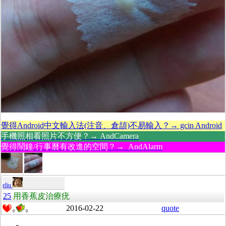
覺得Android中文輸入法(注音、倉頡)不易輸入？→ gcin Android
手機照相看照片不方便？→ AndCamera
覺得鬧鐘/行事曆有改進的空間？→ AndAlarm
eliu
25
用香蕉皮治療疣
2016-02-22
quote
0
0