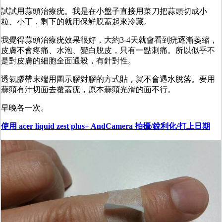
試試用蒜頭治療疣。我是在小盤子直接用菜刀把蒜頭切成小
粒、小丁，剩下的就用保鮮膜蓋起來冷藏。
我覺得蒜頭治療疣效果很好，大約3-4天就會看到疣逐漸萎縮，
皮膚不會疼痛、水泡、變白脫皮，只有一點刺痛。所以似乎不
是對皮膚的細胞全面通殺，有針對性。
透氣膠帶末端用圖示膠對膠的方式貼，就不會遇水脫落。要用
蒜頭有汁切面去覆蓋疣，原本蒜頭光滑的面不行。
早晚各一次。
使用 acer liquid zest plus
+ AndCamera 拍攝/銳利化/打上日期