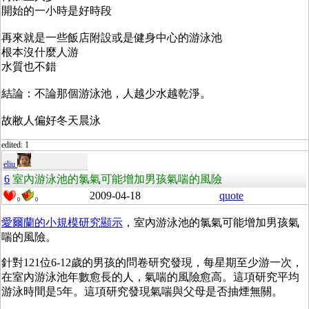
開始的一小時是好時段
再來就是一些飯店附設或是健身中心的游泳池
根本沒什麼人游
水質也不錯
結論：不論那個游泳池，人越少水越乾淨。
故敝人偏好冬天晨泳
edited: 1
eliu
6
室內游泳池的氯氣可能增加男孩氣喘的風險
2009-04-18
quote
0
0
愛爾蘭的小規模研究顯示
，室內游泳池的氯氣可能增加男孩氣
喘的風險。
針對121位6-12歲的男孩的問卷研究發現，每星期至少游一次，
在室內游泳池年數愈長的人，氣喘的風險愈高。這項研究平均
游泳時間是5年。這項研究發現氣喘與父母是否抽煙無關。