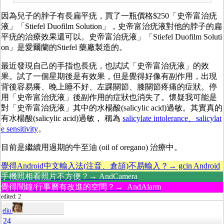
因為兒子的脖子有長扁平疣，買了一瓶價格$250「史帝富治疣
液」「Stiefel Duofilm Solution」，史帝富治疣液對他的脖子的扁
平疣的治療效果還可以。史帝富治疣液」「Stiefel Duofilm Soluti
on」是愛爾蘭的Stiefel 藥廠製造的。
最近發現自己的手指也長疣，也試試「史帝富治疣液」的效
果。試了一個星期後是有效果，但是覺得好像有副作用，出現
背後容易癢、晚上睡不好、左踝關節、膝關節疼痛的症狀。停
用「史帝富治疣液」後副作用的症狀也消失了。懷疑我可能是
對「史帝富治疣液」其中的水楊酸(salicylic acid)過敏。其實真的
有水楊酸(salicylic acid)過敏， 稱為
salicylate intolerance、salicylat
e sensitivity
。
目前是繼續用過期的
牛至油 (oil of oregano) 治療中。
覺得Android中文輸入法(注音、倉頡)不易輸入？→ gcin Android
手機照相看照片不方便？→ AndCamera
覺得鬧鐘/行事曆有改進的空間？→ AndAlarm
edited: 2
eliu
24