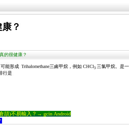
健康？
是否真的很健康？
 Trihalomethane三鹵甲烷，例如 CHCl
三氯甲烷。是一
3
排行是
)不易輸入？→ gcin Android
？