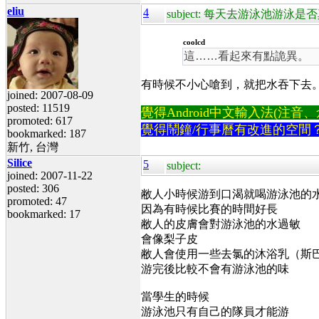
eliu
4
subject: 每天去游泳池游泳
coolcd
這……看起來有點詭異。
有時候不小心嗆到，就把水吞下去
joined: 2007-08-09
posted: 11519
覺得Android中文輸入法(注音、倉頡
promoted: 617
覺得鬧鐘/行事曆有改進的空間
bookmarked: 187
新竹, 台灣
Silice
5
subject:
joined: 2007-11-22
posted: 306
敝人小時候游到口渴就喝游泳池的水
promoted: 47
因為有時候比賽的時間好長
bookmarked: 17
敝人的皮膚會對游泳池的水過敏
會像梨子皮
敝人會使用一些去氯的沐浴乳（斯
游完後比較不會有游泳池的味
當學生的時候
游泳池只有自己的隊員才能游