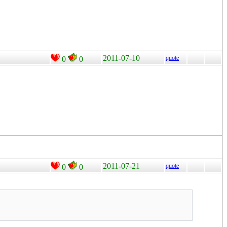
2011-07-10
quote
0
0
2011-07-21
quote
0
0