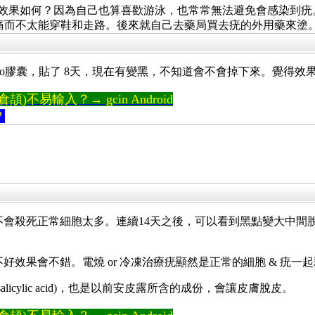
oregano)的效果如何？因為自己也算喜歡游泳，也常常無法避免會
痛而不太能穿鞋和走路。後來就自己去藥局買去疣的外用藥來塗
f oregano膠囊，貼了 8天，現在有變黑，不知道會不會掉下來
)不易輸入？→ gcin Android
？
殺死病毒而不會殺死正常細胞太多。連續14天之後，可以看到黑點變
il 搞不好效果會不錯。電燒 or 冷凍治療疣顯然是正常的細胞 & 疣一
icylic acid)，也是以前安皮露所含的成份，會讓皮膚脫皮。