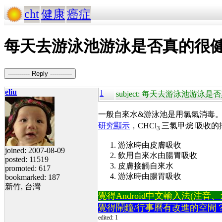
cht
健康
癌症
每天去游泳池游泳是否真的很
----------- Reply -----------
eliu
1
subject: 每天去游泳池游泳
一般自來水&游泳池是用氯氣消毒。可能形成
研究顯示
，CHCl
三氯甲烷 吸收的
3
游泳時由皮膚吸收
joined: 2007-08-09
飲用自來水由腸胃吸收
posted: 11519
皮膚接觸自來水
promoted: 617
游泳時由腸胃吸收
bookmarked: 187
新竹, 台灣
覺得Android中文輸入法(注音、倉頡
覺得鬧鐘/行事曆有改進的空間
edited: 1