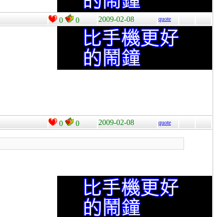
2009-02-08
quote
0
0
2009-02-08
0
0
quote