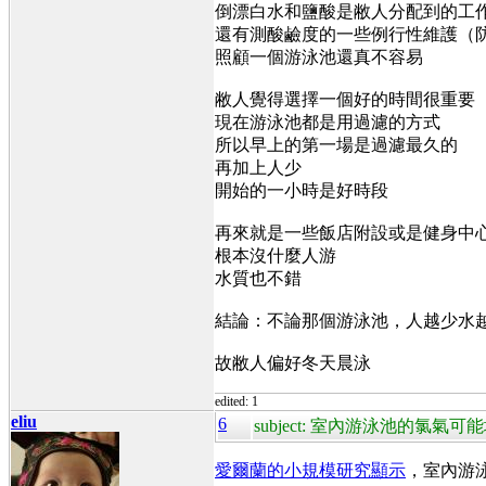
倒漂白水和鹽酸是敝人分配到的工
還有測酸鹼度的一些例行性維護（
照顧一個游泳池還真不容易
敝人覺得選擇一個好的時間很重要
現在游泳池都是用過濾的方式
所以早上的第一場是過濾最久的
再加上人少
開始的一小時是好時段
再來就是一些飯店附設或是健身中
根本沒什麼人游
水質也不錯
結論：不論那個游泳池，人越少水
故敝人偏好冬天晨泳
edited: 1
eliu
6
subject: 室內游泳池的氯
愛爾蘭的小規模研究顯示
，室內游