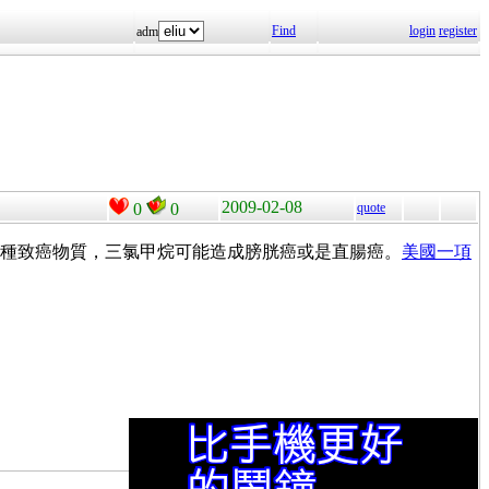
Find
login
register
adm
2009-02-08
0
0
quote
種致癌物質，三氯甲烷可能造成膀胱癌或是直腸癌。
美國一項