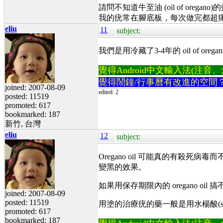
請問不知道牛至油 (oil of 
我的疣常在腳底板，每次做完都超
eliu
11
subject:
我們是用冷藏了3-4年的 oil o
覺得Android中文輸入法(注音、倉頡
覺得鬧鐘/行事曆有改進的空間
joined: 2007-08-09
edited: 2
posted: 11519
promoted: 617
bookmarked: 187
新竹, 台灣
eliu
12
subject:
Oregano oil 可能真的有
變黑的效果。
如果用保存期限內的 oregano o
joined: 2007-08-09
posted: 11519
用塗的治療疣的藥一般是用水楊酸(sal
promoted: 617
bookmarked: 187