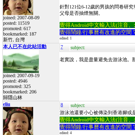
針對121位6-12歲的男孩的問
父母是否抽煙無關。
joined: 2007-08-09
posted: 11519
覺得Android中文輸入法(注音、倉頡
promoted: 617
覺得鬧鐘/行事曆有改進的空間
bookmarked: 187
edited: 1
新竹, 台灣
本人已不在此站活動
7
subject:
老實說，我是盡量避免去游泳池。
joined: 2007-09-19
posted: 4946
promoted: 325
bookmarked: 206
歸隱山林
eliu
8
subject:
游泳池還要小心被傳染到香港腳或
覺得Android中文輸入法(注音、倉頡
覺得鬧鐘/行事曆有改進的空間
edited: 4