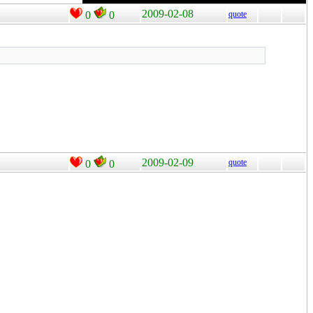
2009-02-08
0
0
quote
2009-02-09
quote
0
0