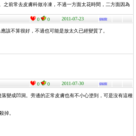
感染到疣。之前常去皮膚科做冷凍，不過一方面太花時間，二方面因為
。
2011-07-23
quote
0
0
。覺得效果應該不算很好，不過也可能是放太久已經變質了。
2011-07-30
quote
0
0
大中間脫落變成凹洞。旁邊的正常皮膚也有不小心塗到，可是沒有這種
起殺掉。