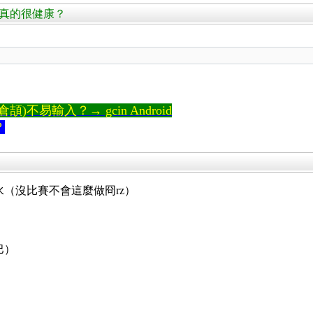
是否真的很健康？
。
)不易輸入？→ gcin Android
？
（沒比賽不會這麼做冏rz）
巴）