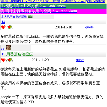
覺得Android中文輸入法(注音、倉頡)不易輸入？→ gcin Android
手機照相看照片不方便？→ AndCamera
覺得鬧鐘/行事曆有改進的空間？→ AndAlarm
本人已不在此站活動
14
2011-11-18
quote
0
0
多吃薏苡仁飯可以除疣。一開始我也是半信半疑，後來我父親
長期食用薏苡仁後，果然真的是會自然脫落。
eliu
15
用香蕉皮治療疣
2011-11-29
quote
0
0
據說每天晚上用新鮮的成熟香蕉皮 & 透氣膠帶， 把香蕉皮的內
層貼在疣上面，快的幾天就會掉落，慢的需要數個星期。
據說用冷凍保存的香蕉皮也有效果，這樣就不用常常買香蕉
了。
google 一下，原來香蕉皮是很多人早就知道治療疣偏方。真的
是最便宜的偏方 XD