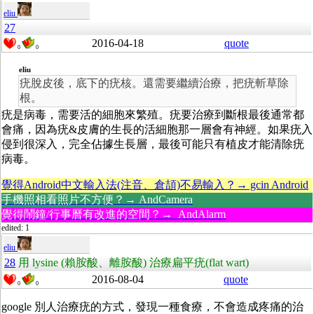
eliu
27
2016-04-18
quote
0
0
eliu
疣脫皮後，底下的疣核。還需要繼續治療，把疣斬草除
根。
疣是病毒，需要活的細胞來繁殖。疣要治療到斷根最後通常都
會痛，因為疣&皮膚的生長的活細胞那一層會有神經。如果疣入
侵到很深入，完全佔據生長層，最後可能只有植皮才能清除疣
病毒。
覺得Android中文輸入法(注音、倉頡)不易輸入？→ gcin Android
手機照相看照片不方便？→ AndCamera
覺得鬧鐘/行事曆有改進的空間？→ AndAlarm
edited: 1
eliu
28
用 lysine (賴胺酸、離胺酸) 治療扁平疣(flat wart)
2016-08-04
quote
0
0
google 別人治療疣的方式，發現一種食療，不會造成疼痛的治