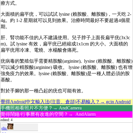
療方式。
大面積的扁平疣，可以試試 lysine (賴胺酸、離胺酸)，一天吃 2-
4g。約 1-2 星期就可以見到效果。治療時間最好不要超過4個星
期。
肝、腎功能不佳的人不建議使用。兒子脖子上面長扁平疣(3x3c
m)。試 lysine 有效，扁平疣已經縮成1x1cm 的大小。大面積的
扁平疣用冷凍、電燒、水楊酸會痛死。
疣病毒的繁殖似乎需要精胺酸(arginine), lysine (賴胺酸、離胺酸)
可以減少精胺酸(arginine) 吸收。 lysine (賴胺酸、離胺酸) 也有增
強免疫力的效果。lysine (賴胺酸、離胺酸)是一種人體必須的胺
基酸。
對於手腳的那一種凸起的疣也可能有效。
覺得Android中文輸入法(注音、倉頡)不易輸入？→ gcin Android
手機照相看照片不方便？→ AndCamera
覺得鬧鐘/行事曆有改進的空間？→ AndAlarm
edited: 4
eliu