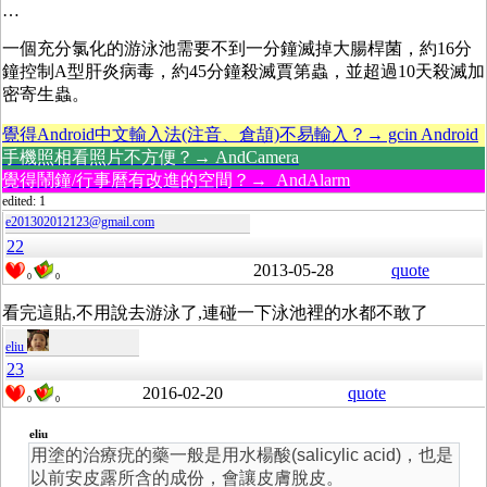
…
一個充分氯化的游泳池需要不到一分鐘滅掉大腸桿菌，約16分
鐘控制A型肝炎病毒，約45分鐘殺滅賈第蟲，並超過10天殺滅加
密寄生蟲。
覺得Android中文輸入法(注音、倉頡)不易輸入？→ gcin Android
手機照相看照片不方便？→ AndCamera
覺得鬧鐘/行事曆有改進的空間？→ AndAlarm
edited: 1
e201302012123@gmail.com
22
2013-05-28
quote
0
0
看完這貼,不用說去游泳了,連碰一下泳池裡的水都不敢了
eliu
23
2016-02-20
quote
0
0
eliu
用塗的治療疣的藥一般是用水楊酸(salicylic acid)，也是
以前安皮露所含的成份，會讓皮膚脫皮。