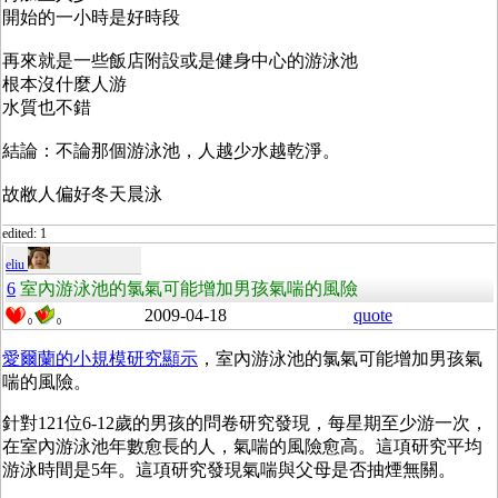
開始的一小時是好時段
再來就是一些飯店附設或是健身中心的游泳池
根本沒什麼人游
水質也不錯
結論：不論那個游泳池，人越少水越乾淨。
故敝人偏好冬天晨泳
edited: 1
eliu
6
室內游泳池的氯氣可能增加男孩氣喘的風險
2009-04-18
quote
0
0
愛爾蘭的小規模研究顯示
，室內游泳池的氯氣可能增加男孩氣
喘的風險。
針對121位6-12歲的男孩的問卷研究發現，每星期至少游一次，
在室內游泳池年數愈長的人，氣喘的風險愈高。這項研究平均
游泳時間是5年。這項研究發現氣喘與父母是否抽煙無關。