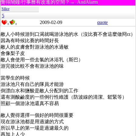
覺得鬧鐘/行事曆有改進的空間？→ AndAlarm
Silice
5
2009-02-09
quote
0
0
敝人小時候游到口渴就喝游泳池的水（沒比賽不會這麼做冏rz）
因為有時候比賽的時間好長
敝人的皮膚會對游泳池的水過敏
會像梨子皮
敝人會使用一些去氯的沐浴乳（斯巴）
游完後比較不會有游泳池的味
當學生的時候
游泳池只有自己的隊員才能游
倒漂白水和鹽酸是敝人分配到的工作
還有測酸鹼度的一些例行性維護（防波線的清潔、鬆緊等）
照顧一個游泳池還真不容易
敝人覺得選擇一個好的時間很重要
現在游泳池都是用過濾的方式
所以早上的第一場是過濾最久的
再加上人少