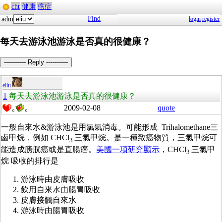
cht
健康
癌症
Find
adm
login
register
每天去游泳池游泳是否真的很健康？
----------- Reply -----------
eliu
1
每天去游泳池游泳是否真的很健康？
2009-02-08
quote
0
0
一般自來水&游泳池是用氯氣消毒。可能形成 Trihalomethane三
鹵甲烷，例如 CHCl
三氯甲烷。是一種致癌物質，三氯甲烷可
3
能造成膀胱癌或是直腸癌。
美國一項研究顯示
，CHCl
三氯甲
3
烷 吸收的排行是
游泳時由皮膚吸收
飲用自來水由腸胃吸收
皮膚接觸自來水
游泳時由腸胃吸收