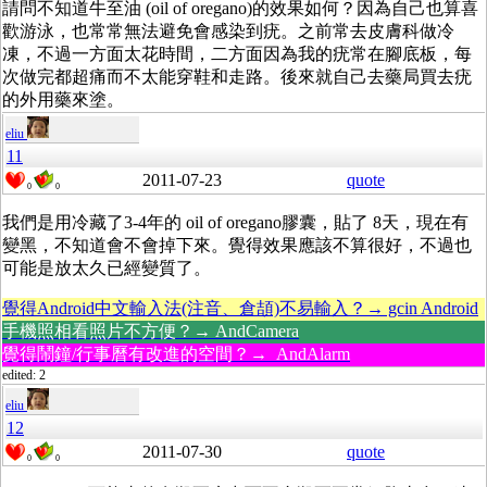
請問不知道牛至油 (oil of oregano)的效果如何？因為自己也算喜
歡游泳，也常常無法避免會感染到疣。之前常去皮膚科做冷
凍，不過一方面太花時間，二方面因為我的疣常在腳底板，每
次做完都超痛而不太能穿鞋和走路。後來就自己去藥局買去疣
的外用藥來塗。
eliu
11
2011-07-23
quote
0
0
我們是用冷藏了3-4年的 oil of oregano膠囊，貼了 8天，現在有
變黑，不知道會不會掉下來。覺得效果應該不算很好，不過也
可能是放太久已經變質了。
覺得Android中文輸入法(注音、倉頡)不易輸入？→ gcin Android
手機照相看照片不方便？→ AndCamera
覺得鬧鐘/行事曆有改進的空間？→ AndAlarm
edited: 2
eliu
12
2011-07-30
quote
0
0