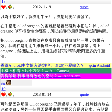
18
2012-11-19
quote
0
0
以為手指好了，就沒用牛至油，沒想到疣又復發了。
在手指用 oil of oregano 的困難點是容易碰到水把油沖掉，oil of
oregano 似乎揮發性也很高，所以必須把握睡覺時的這段時間。
把 oil of oregano 直接塗在皮膚只會形成薄薄的一層，效果有
效。我現在是用衛生紙折成一小片，黏在透氣膠帶，滴上 oil of
oregano，然後貼上去。用衛生紙就可以幫助吸附更多的牛至
油。
覺得Android中文輸入法(注音、倉頡)不易輸入？→ gcin Android
手機照相看照片不方便？→ AndCamera
覺得鬧鐘/行事曆有改進的空間？→ AndAlarm
eliu
19
2013-01-14
quote
0
0
可能是因為那個 Oil of oregano 已經過期 2 年了，雖然我有放在
冰箱冷藏，另外一個原因是手東摸西摸又容易碰到水。有貼是