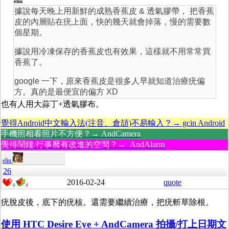
eliu
據說每天晚上用新鮮的成熟香蕉皮 & 透氣膠帶， 把香蕉
皮的內層貼在疣上面，快的幾天就會掉落，慢的需要數
個星期。
據說用冷凍保存的香蕉皮也有效果，這樣就不用常常買
香蕉了。
google 一下，原來香蕉皮是很多人早就知道治療疣偏
方。真的是最便宜的偏方 XD
也有人用大蒜丁+透氣膠布。
覺得Android中文輸入法(注音、倉頡)不易輸入？→ gcin Android
手機照相看照片不方便？→ AndCamera
覺得鬧鐘/行事曆有改進的空間？→ AndAlarm
eliu
26
2016-02-24
quote
0
0
疣脫皮後，底下的疣核。還需要繼續治療，把疣斬草除根。
使用 HTC Desire Eye + AndCamera 拍攝/打上日期文