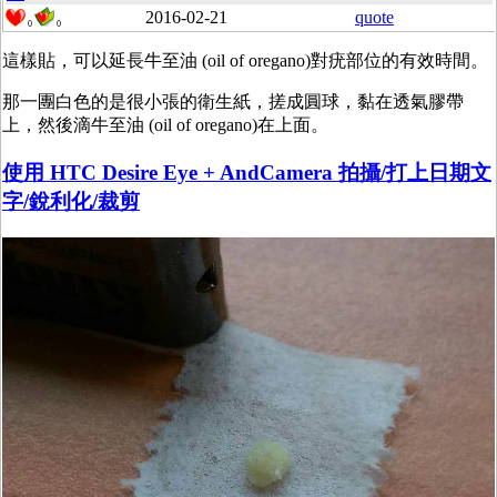
2016-02-21
quote
0
0
這樣貼，可以延長牛至油 (oil of oregano)對疣部位的有效時間。
那一團白色的是很小張的衛生紙，搓成圓球，黏在透氣膠帶
上，然後滴牛至油 (oil of oregano)在上面。
使用 HTC Desire Eye + AndCamera 拍攝/打上日期文
字/銳利化/裁剪