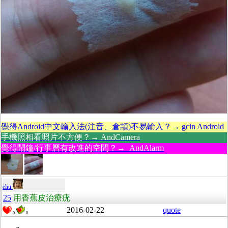
覺得Android中文輸入法(注音、倉頡)不易輸入？→ gcin Android
手機照相看照片不方便？→ AndCamera
覺得鬧鐘/行事曆有改進的空間？→ AndAlarm
eliu
25
用香蕉皮治療疣
2016-02-22
quote
0
0