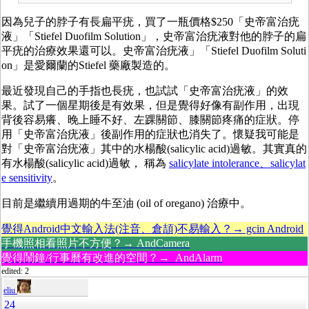
因為兒子的脖子有長扁平疣，買了一瓶價格$250「史帝富治疣
液」「Stiefel Duofilm Solution」，史帝富治疣液對他的脖子的扁
平疣的治療效果還可以。史帝富治疣液」「Stiefel Duofilm Soluti
on」是愛爾蘭的Stiefel 藥廠製造的。
最近發現自己的手指也長疣，也試試「史帝富治疣液」的效
果。試了一個星期後是有效果，但是覺得好像有副作用，出現
背後容易癢、晚上睡不好、左踝關節、膝關節疼痛的症狀。停
用「史帝富治疣液」後副作用的症狀也消失了。懷疑我可能是
對「史帝富治疣液」其中的水楊酸(salicylic acid)過敏。其實真的
有水楊酸(salicylic acid)過敏， 稱為
salicylate intolerance、salicylat
e sensitivity
。
目前是繼續用過期的
牛至油 (oil of oregano) 治療中。
覺得Android中文輸入法(注音、倉頡)不易輸入？→ gcin Android
手機照相看照片不方便？→ AndCamera
覺得鬧鐘/行事曆有改進的空間？→ AndAlarm
edited: 2
eliu
24