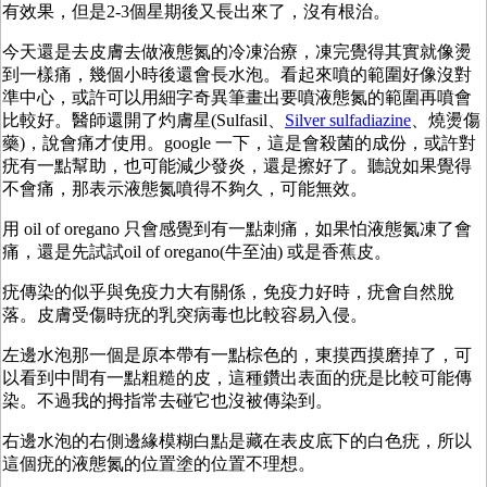
有效果，但是2-3個星期後又長出來了，沒有根治。
今天還是去皮膚去做液態氮的冷凍治療，凍完覺得其實就像燙
到一樣痛，幾個小時後還會長水泡。看起來噴的範圍好像沒對
準中心，或許可以用細字奇異筆畫出要噴液態氮的範圍再噴會
比較好。醫師還開了灼膚星(Sulfasil、
Silver sulfadiazine
、燒燙傷
藥)，說會痛才使用。google 一下，這是會殺菌的成份，或許對
疣有一點幫助，也可能減少發炎，還是擦好了。聽說如果覺得
不會痛，那表示液態氮噴得不夠久，可能無效。
用 oil of oregano 只會感覺到有一點刺痛，如果怕液態氮凍了會
痛，還是先試試oil of oregano(牛至油) 或是香蕉皮。
疣傳染的似乎與免疫力大有關係，免疫力好時，疣會自然脫
落。皮膚受傷時疣的乳突病毒也比較容易入侵。
左邊水泡那一個是原本帶有一點棕色的，東摸西摸磨掉了，可
以看到中間有一點粗糙的皮，這種鑽出表面的疣是比較可能傳
染。不過我的拇指常去碰它也沒被傳染到。
右邊水泡的右側邊緣模糊白點是藏在表皮底下的白色疣，所以
這個疣的液態氮的位置塗的位置不理想。