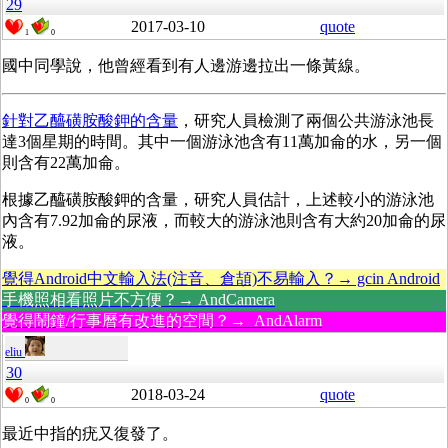
29
2017-03-10
quote
1
0
國中同學說，他曾經看到有人邊游邊拉出一條黃線。
針對乙醯磺胺酸鉀的含量
，研究人員檢測了兩個公共游泳池長
達3個星期的時間。其中一個游泳池含有11萬加侖的水，另一個
則含有22萬加侖。
根據乙醯磺胺酸鉀的含量，研究人員估計，上述較小的游泳池
內含有7.92加侖的尿液，而較大的游泳池則含有大約20加侖的尿
液。
覺得Android中文輸入法(注音、倉頡)不易輸入？→ gcin Android
手機照相看照片不方便？→ AndCamera
覺得鬧鐘/行事曆有改進的空間？→ AndAlarm
eliu
30
2018-03-24
quote
0
0
最近中指的疣又復發了。