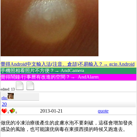
覺得Android中文輸入法(注音、倉頡)不易輸入？→ gcin Android
手機照相看照片不方便？→ AndCamera
覺得鬧鐘/行事曆有改進的空間？→ AndAlarm
edited: 13
eliu
20
2013-01-21
quote
0
0
做疣的冷凍治療後產生的皮膚水泡不要刺破，這樣會增加發炎
感染的風險，也可能讓疣病毒在東摸西摸的時候又跑進去。