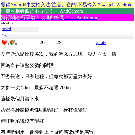
覺得Android中文輸入法(注音、倉頡)不易輸入？→ gcin Android
手機照相看照片不方便？→ AndCamera
覺得鬧鐘/行事曆有改進的空間？→ AndAlarm
edited: 6
coolcd
16
2011-11-29
quote
0
0
今年游泳游比較多次，我的游泳方式與一般人不太一樣
因為尚在調整姿勢的階段
不游長途，只游短程，但每次都要盡力游好
大多一次 50m，最多不超過 200m
這樣幾個月游下來
我覺得身體協調性明顯變好，身材也變好
但呼吸系統沒有變好
有時嗆到水，會導致上呼吸道感染(就是感冒)