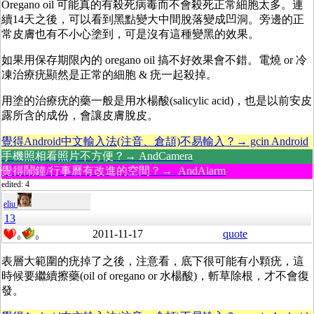
Oregano oil 可能真的有殺死病毒而不會殺死正常細胞太多。連
續14天之後，可以看到黑點變大中間脫落變成凹洞。旁邊的正
常皮膚也有不小心塗到，可是沒有這種變黑的效果。
如果用保存期限內的 oregano oil 搞不好效果會不錯。電燒 or 冷
凍治療疣顯然是正常的細胞 & 疣一起殺掉。
用塗的治療疣的藥一般是用水楊酸(salicylic acid)，也是以前安皮
露所含的成份，會讓皮膚脫皮。
覺得Android中文輸入法(注音、倉頡)不易輸入？→ gcin Android
手機照相看照片不方便？→ AndCamera
覺得鬧鐘/行事曆有改進的空間？→ AndAlarm
edited: 4
eliu
13
2011-11-17
quote
0
0
表層大範圍的疣掉了之後，注意看，底下很可能有小顆疣，這
時候要繼續擦藥(oil of oregano or 水楊酸)，斬草除根，才不會復
發。