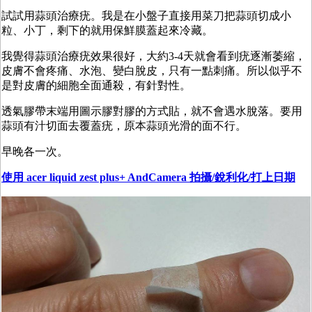
試試用蒜頭治療疣。我是在小盤子直接用菜刀把蒜頭切成小
粒、小丁，剩下的就用保鮮膜蓋起來冷藏。
我覺得蒜頭治療疣效果很好，大約3-4天就會看到疣逐漸萎縮，
皮膚不會疼痛、水泡、變白脫皮，只有一點刺痛。所以似乎不
是對皮膚的細胞全面通殺，有針對性。
透氣膠帶末端用圖示膠對膠的方式貼，就不會遇水脫落。要用
蒜頭有汁切面去覆蓋疣，原本蒜頭光滑的面不行。
早晚各一次。
使用 acer liquid zest plus
+ AndCamera 拍攝/銳利化/打上日期