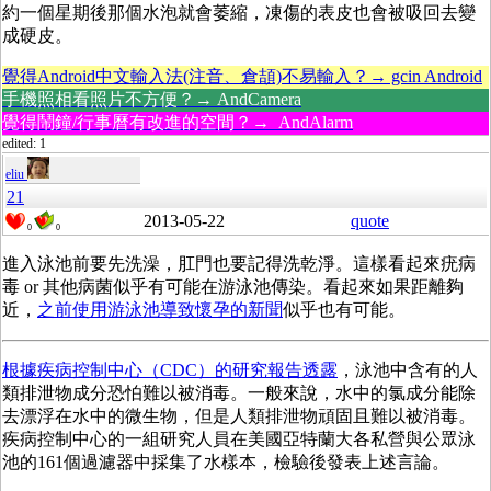
約一個星期後那個水泡就會萎縮，凍傷的表皮也會被吸回去變
成硬皮。
覺得Android中文輸入法(注音、倉頡)不易輸入？→ gcin Android
手機照相看照片不方便？→ AndCamera
覺得鬧鐘/行事曆有改進的空間？→ AndAlarm
edited: 1
eliu
21
2013-05-22
quote
0
0
進入泳池前要先洗澡，肛門也要記得洗乾淨。這樣看起來疣病
毒 or 其他病菌似乎有可能在游泳池傳染。看起來如果距離夠
近，
之前使用游泳池導致懷孕的新聞
似乎也有可能。
根據疾病控制中心（CDC）的研究報告透露
，泳池中含有的人
類排泄物成分恐怕難以被消毒。一般來說，水中的氯成分能除
去漂浮在水中的微生物，但是人類排泄物頑固且難以被消毒。
疾病控制中心的一組研究人員在美國亞特蘭大各私營與公眾泳
池的161個過濾器中採集了水樣本，檢驗後發表上述言論。