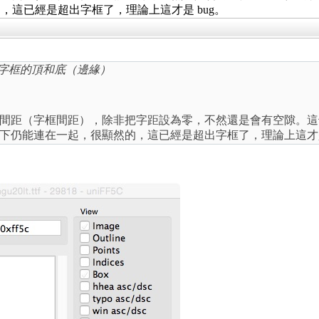
這已經是超出字框了，理論上這才是 bug。
到字框的頂和底（邊緣）
間距（字框間距），除非把字距設為零，不然還是會有空隙。這
下仍能連在一起，很顯然的，這已經是超出字框了，理論上這才是