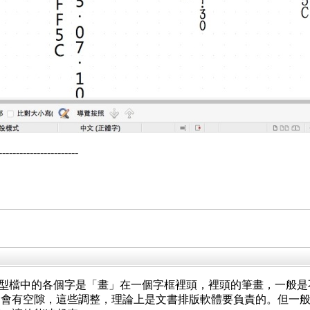
--------------------
為字型檔中的各個字是「畫」在一個字框裡頭，裡頭的筆畫，一般
間會有空隙，這些調整，理論上是文書排版軟體要負責的。但一