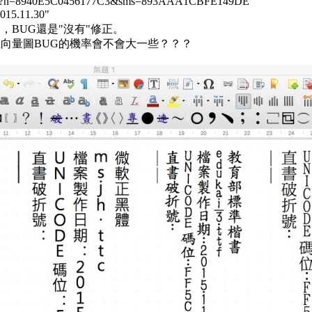
.aspx?n=8940E5C0456177C3&sms=893AAA1CBFE149DE
11.30"
BUG還是"沒有"修正。
向量圖BUG的機率會不會大一些？？？