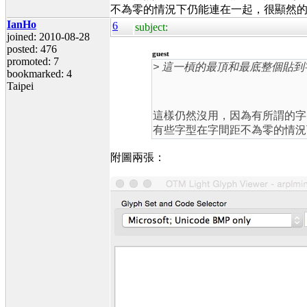
不為零的情況下仍能連在一起，很顯然的，
IanHo
6
subject:
joined: 2010-08-28
posted: 476
guest
promoted: 7
> 這一槓的最頂和最底整個貼
bookmarked: 4
Taipei
這樣仍然沒用，因為有所謂的字
有些字型在字間距不為零的情況
附圖兩張：