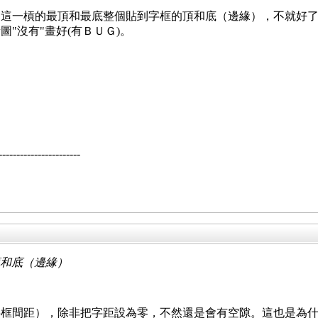
這一槓的最頂和最底整個貼到字框的頂和底（邊緣），不就好了
"沒有"畫好(有ＢＵＧ)。
--------------------
頂和底（邊緣）
字框間距），除非把字距設為零，不然還是會有空隙。這也是為