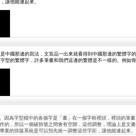
距，讓他能連起來。
型是中國那邊的寫法，文宣品一出來就看得到中國那邊的繁體字
邊字型的繁體字，許多筆畫和我們這邊的繁體是不一樣的。例如
ug。因為字型檔中的各個字是「畫」在一個字框裡頭，裡頭的筆
作的，所以一個破拆號之間會有空隙，這些調整，理論上是文書
專業的排版系統是可以預先統一調整這些字距，讓他能連起來。