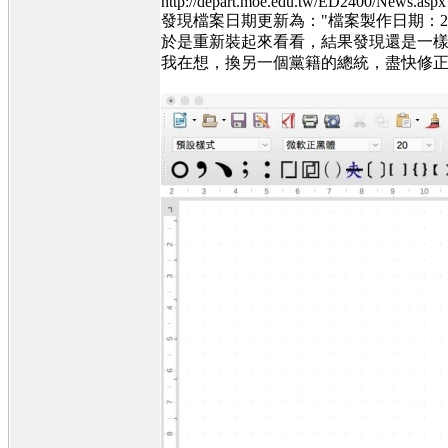
http://depart.moe.edu.tw/ED2400/News
發現檔案日期更新為："檔案製作日期：2015.
於是重新裝起來看看，結果發現還是一樣，
我在想，換另一個黨籍的總統，盡快修正