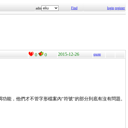
Find
login
register
adm
2015-12-26
0
0
quote
微調功能，他們才不管字形檔案內"符號"的部分到底有沒有問題。