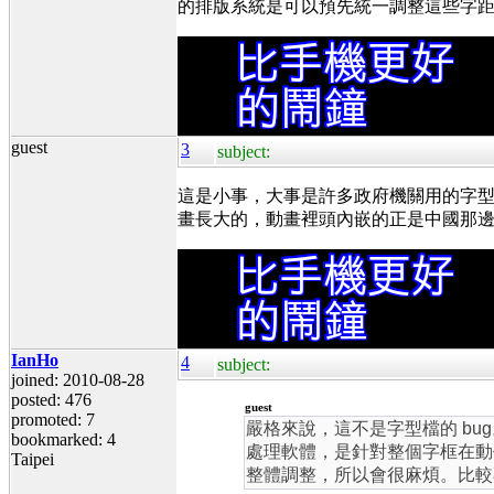
的排版系統是可以預先統一調整這些字
guest
3
subject:
這是小事，大事是許多政府機關用的字
畫長大的，動畫裡頭內嵌的正是中國那
IanHo
4
subject:
joined: 2010-08-28
posted: 476
guest
promoted: 7
嚴格來說，這不是字型檔的 b
bookmarked: 4
處理軟體，是針對整個字框在動
Taipei
整體調整，所以會很麻煩。比較