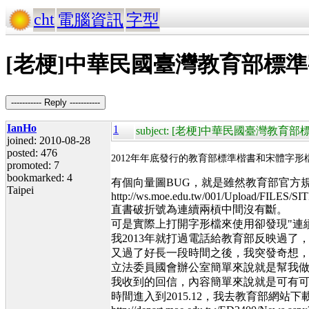
cht
電腦資訊
字型
[老梗]中華民國臺灣教育部標
----------- Reply -----------
IanHo
1
subject: [老梗]中華民國臺灣
joined: 2010-08-28
posted: 476
2012年年底發行的教育部標準楷書和宋體字形
promoted: 7
bookmarked: 4
有個向量圖BUG，就是雖然教育部官方
Taipei
http://ws.moe.edu.tw/001/Upload/FILES
直書破折號為連續兩槓中間沒有斷。
可是實際上打開字形檔來使用卻發現"連
我2013年就打過電話給教育部反映過了
又過了好長一段時間之後，我突發奇想，把
立法委員國會辦公室簡單來說就是幫我做
我收到的回信，內容簡單來說就是可有
時間進入到2015.12，我去教育部網