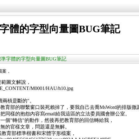
準字體的字型向量圖BUG筆記
教育部標準字體的字型向量圖BUG筆記
檔案，
規範圖文解說，
/SITE_CONTENT/M0001/HAU/h10.jpg
續兩槓是斷的"。
，教育部的聯繫窗口裝死賴掉了，要我自己去喬MsWord的排版
同樣的抱怨內容寫email給我這區的立法委員國會辦公室。
一個"轉信"的動作，然後再把教育部的回信轉給我，
可無的官樣文章，問題還是無解。
站下載教育部標準楷書和宋體字形檔案，