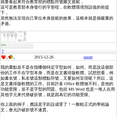
就要看起來符合教育部的標點符號圖文規範，
這可是教育部本身發行的字形噎，在軟體環境預設值的前提
下，
居然無法呈現自己單位本身規範的效果，這根本就是個嚴重的
矛盾。
guest
7
2015-12-26
quote
0
0
我的重點並不是在指哪個特定字型如何，如何。而是說這個部
份的工作不在字型本身，而是在文書排版軟體。試想想看，例
如書名號，私名號這類標點符號，又要如何呈現呢？所以，這
是文書排版軟體的工作。目前許多 Office 軟體做不到，是他的
功能受限，並不是字型的問題。包括 MS Word 也是一堆人在用
其他字元來代替破折號，就是因為它的功能受限。
你上面的例子，應該是字距設成零了！一般較正式的學術論
文，會允許破折號不連貫。