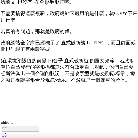
我前文"也沒有"在全形半形打轉。
不需要搞得這麼複雜，政府網站它選用的是什麼，就COPY下來
用什麼，
若真的有問題，那就是政府的錯。
政府網站全字庫已經標示了 直式破折號 U+FF5C ，而且前面截
圖也呈現了有兩款字型
(在環境預設值的前提下)合乎 直式破折號 的圖文規範，若政府
單位自己發行的字形檔都無法符合政府自已規範，他們自己要
想辦法喬出一個合理的狀況，不是改字型就是改規範/標示，總
之就是要讓字形合於規範/標示。不然就是一個嚴重的矛盾。
edited: 1
guest
15