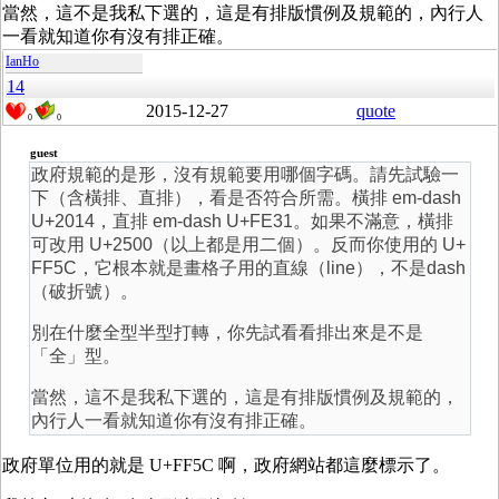
當然，這不是我私下選的，這是有排版慣例及規範的，內行人
一看就知道你有沒有排正確。
IanHo
14
2015-12-27
quote
0
0
guest
政府規範的是形，沒有規範要用哪個字碼。請先試驗一
下（含橫排、直排），看是否符合所需。橫排 em-dash
U+2014，直排 em-dash U+FE31。如果不滿意，橫排
可改用 U+2500（以上都是用二個）。反而你使用的 U+
FF5C，它根本就是畫格子用的直線（line），不是dash
（破折號）。
別在什麼全型半型打轉，你先試看看排出來是不是
「全」型。
當然，這不是我私下選的，這是有排版慣例及規範的，
內行人一看就知道你有沒有排正確。
政府單位用的就是 U+FF5C 啊，政府網站都這麼標示了。