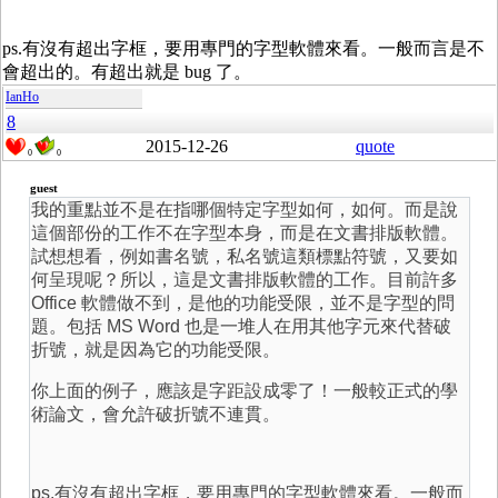
ps.有沒有超出字框，要用專門的字型軟體來看。一般而言是不
會超出的。有超出就是 bug 了。
IanHo
8
2015-12-26
quote
0
0
guest
我的重點並不是在指哪個特定字型如何，如何。而是說
這個部份的工作不在字型本身，而是在文書排版軟體。
試想想看，例如書名號，私名號這類標點符號，又要如
何呈現呢？所以，這是文書排版軟體的工作。目前許多
Office 軟體做不到，是他的功能受限，並不是字型的問
題。包括 MS Word 也是一堆人在用其他字元來代替破
折號，就是因為它的功能受限。
你上面的例子，應該是字距設成零了！一般較正式的學
術論文，會允許破折號不連貫。
ps.有沒有超出字框，要用專門的字型軟體來看。一般而