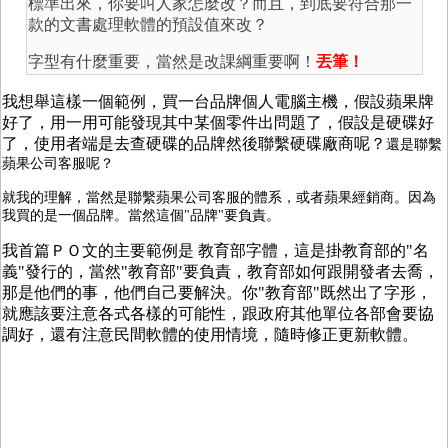
標準出來，你要叫人家怎麼改？而且，到底要符合那一
款的文書處理軟體的預設值來改？
字型有什麼重要，當然是改課綱重要啊！
丟筆！
我想舉這樣一個範例，買一台品牌個人電腦主機，假設蘋果牌
好了，用一用可能發現其中某個零件出問題了，假設是硬碟好
了，使用者端是去查硬碟的品牌然後聯繫硬碟廠商呢？
還是聯繫
蘋果公司客服呢？
就我的理解，當然是聯繫蘋果公司客服的體系，或者蘋果經銷商。因為
我買的是一個品牌。當然這個"品牌"要負責。
我首篇ＰＯ文的主要範例是 教育部字體，這是掛教育部的"名
義"發行的，當然"教育部"要負責，教育部如何跟開發者去喬，
那是他們的事，他們自己要解決。你"教育部"既然出了字形，
就應該要注意各式各樣的可能性，跟政府其他單位各部會要協
調好，還有注意民間軟體的使用情境，隨時修正更新軟體。