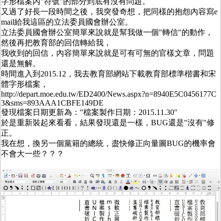
字形檔案內"符號"的部分到底有沒有問題。
又過了好長一段時間之後，我突發奇想，把同樣的抱怨內容寫e
mail給我這區的立法委員國會辦公室。
立法委員國會辦公室簡單來說就是幫我做一個"轉信"的動作，
然後再把教育部的回信轉給我，
我收到的回信，內容簡單來說就是可有可無的官樣文章，問題
還是無解。
時間進入到2015.12，我去教育部網站下載教育部標準楷書和宋
體字形檔案，
http://depart.moe.edu.tw/ED2400/News.aspx?n=8940E5C0456177C
3&sms=893AAA1CBFE149DE
發現檔案日期更新為："檔案製作日期：2015.11.30"
於是重新裝起來看看，結果發現還是一樣，BUG還是"沒有"修
正。
我在想，換另一個黨籍的總統，盡快修正向量圖BUG的機率會
不會大一些？？？