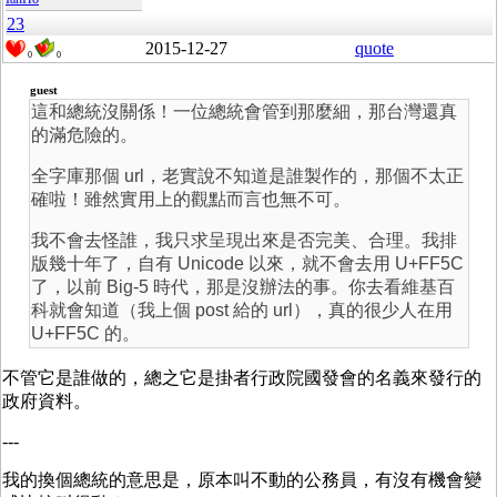
23
2015-12-27
quote
0
0
guest
這和總統沒關係！一位總統會管到那麼細，那台灣還真
的滿危險的。
全字庫那個 url，老實說不知道是誰製作的，那個不太正
確啦！雖然實用上的觀點而言也無不可。
我不會去怪誰，我只求呈現出來是否完美、合理。我排
版幾十年了，自有 Unicode 以來，就不會去用 U+FF5C
了，以前 Big-5 時代，那是沒辦法的事。你去看維基百
科就會知道（我上個 post 給的 url），真的很少人在用
U+FF5C 的。
不管它是誰做的，總之它是掛者行政院國發會的名義來發行的
政府資料。
---
我的換個總統的意思是，原本叫不動的公務員，有沒有機會變