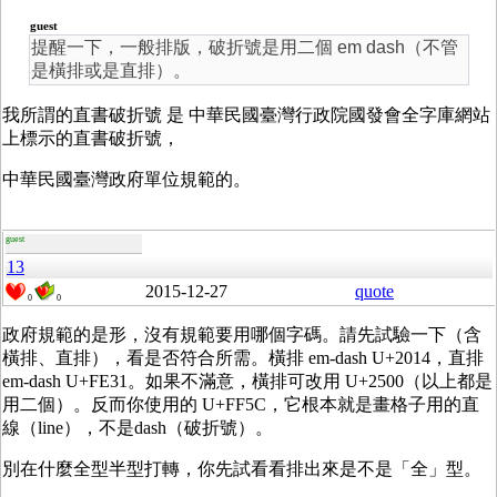
guest
提醒一下，一般排版，破折號是用二個 em dash（不管
是橫排或是直排）。
我所謂的直書破折號 是 中華民國臺灣行政院國發會全字庫網站
上標示的直書破折號，
中華民國臺灣政府單位規範的。
guest
13
2015-12-27
quote
0
0
政府規範的是形，沒有規範要用哪個字碼。請先試驗一下（含
橫排、直排），看是否符合所需。橫排 em-dash U+2014，直排
em-dash U+FE31。如果不滿意，橫排可改用 U+2500（以上都是
用二個）。反而你使用的 U+FF5C，它根本就是畫格子用的直
線（line），不是dash（破折號）。
別在什麼全型半型打轉，你先試看看排出來是不是「全」型。