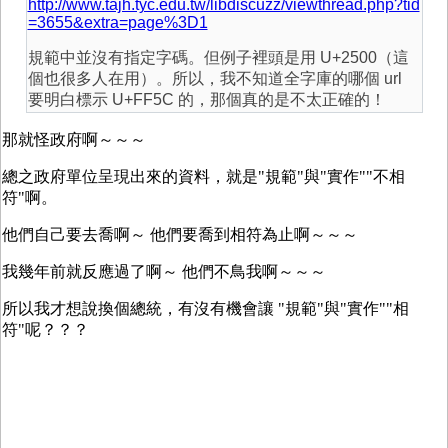
http://www.tajh.tyc.edu.tw/libdiscuzz/viewthread.php?tid
=3655&extra=page%3D1
規範中並沒有指定字碼。但例子裡頭是用 U+2500（這
個也很多人在用）。所以，我不知道全字庫的哪個 url
要明白標示 U+FF5C 的，那個真的是不太正確的！
那就怪政府啊～～～
總之政府單位呈現出來的資料，就是"規範"與"實作""不相
符"啊。
他們自己要去喬啊～ 他們要喬到相符為止啊～～～
我幾年前就反應過了啊～ 他們不鳥我啊～～～
所以我才想說換個總統，有沒有機會讓 "規範"與"實作""相
符"呢？？？