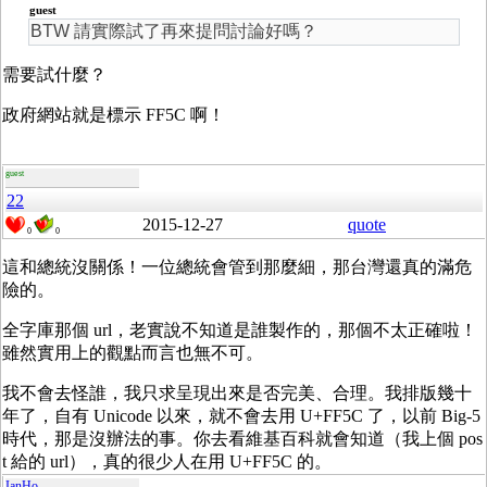
guest
BTW 請實際試了再來提問討論好嗎？
需要試什麼？
政府網站就是標示 FF5C 啊！
guest
22
2015-12-27
quote
0
0
這和總統沒關係！一位總統會管到那麼細，那台灣還真的滿危
險的。
全字庫那個 url，老實說不知道是誰製作的，那個不太正確啦！
雖然實用上的觀點而言也無不可。
我不會去怪誰，我只求呈現出來是否完美、合理。我排版幾十
年了，自有 Unicode 以來，就不會去用 U+FF5C 了，以前 Big-5
時代，那是沒辦法的事。你去看維基百科就會知道（我上個 pos
t 給的 url），真的很少人在用 U+FF5C 的。
IanHo