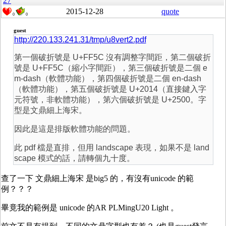
27
2015-12-28
quote
0
0
guest
http://220.133.241.31/tmp/u8vert2.pdf
第一個破折號是 U+FF5C 沒有調整字間距，第二個破折
號是 U+FF5C（縮小字間距），第三個破折號是二個 e
m-dash（軟體功能），第四個破折號是二個 en-dash
（軟體功能），第五個破折號是 U+2014（直接鍵入字
元符號，非軟體功能），第六個破折號是 U+2500。字
型是文鼎細上海宋。
因此是這是排版軟體功能的問題。
此 pdf 檔是直排，但用 landscape 表現，如果不是 land
scape 模式的話，請轉個九十度。
查了一下
文鼎細上海宋 是big5 的，有沒有unicode 的範
例？？？
畢竟我的範例是 unicode 的AR PLMingU20 Light 。