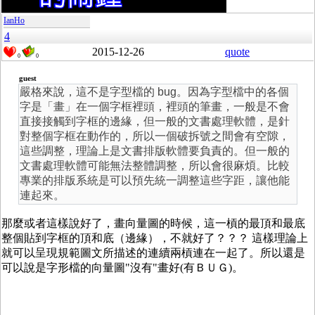
IanHo
4
2015-12-26
quote
0
0
guest
嚴格來說，這不是字型檔的 bug。因為字型檔中的各個
字是「畫」在一個字框裡頭，裡頭的筆畫，一般是不會
直接接觸到字框的邊緣，但一般的文書處理軟體，是針
對整個字框在動作的，所以一個破拆號之間會有空隙，
這些調整，理論上是文書排版軟體要負責的。但一般的
文書處理軟體可能無法整體調整，所以會很麻煩。比較
專業的排版系統是可以預先統一調整這些字距，讓他能
連起來。
那麼或者這樣說好了，畫向量圖的時候，這一槓的最頂和最底
整個貼到字框的頂和底（邊緣），不就好了？？？ 這樣理論上
就可以呈現規範圖文所描述的連續兩槓連在一起了。所以還是
可以說是字形檔的向量圖"沒有"畫好(有ＢＵＧ)。