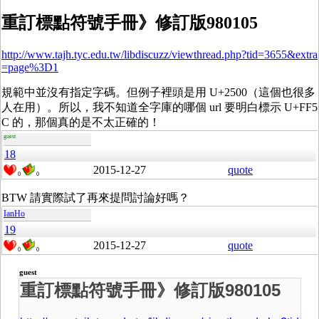
重訂標點符號手冊》修訂版980105
http://www.tajh.tyc.edu.tw/libdiscuzz/viewthread.php?tid=3655&extra
=page%3D1
規範中並沒有指定字碼。但例子裡頭是用 U+2500（這個也很多
人在用）。所以，我不知道全字庫的哪個 url 要明白標示 U+FF5
C 的，那個真的是不太正確的！
guest
18
2015-12-27
quote
0
0
BTW 請實際試了再來提問討論好嗎？
IanHo
19
2015-12-27
quote
0
0
guest
重訂標點符號手冊》修訂版980105