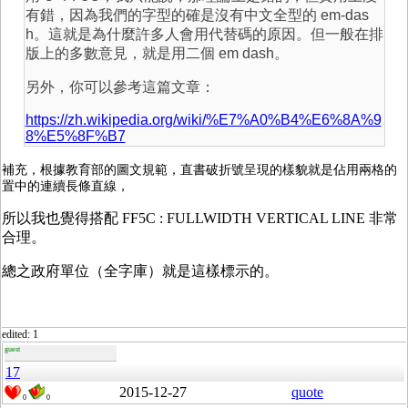
有錯，因為我們的字型的確是沒有中文全型的 em-das
h。這就是為什麼許多人會用代替碼的原因。但一般在排
版上的多數意見，就是用二個 em dash。
另外，你可以參考這篇文章：
https://zh.wikipedia.org/wiki/%E7%A0%B4%E6%8A%9
8%E5%8F%B7
補充，根據教育部的圖文規範，直書破折號呈現的樣貌就是佔用兩格的
置中的連續長條直線，
所以我也覺得搭配 FF5C : FULLWIDTH VERTICAL LINE 非常
合理。
總之政府單位（全字庫）就是這樣標示的。
edited: 1
guest
17
2015-12-27
quote
0
0