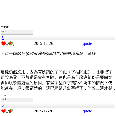
edited: 1
guest
5
2015-12-26
quote
0
0
> 這一槓的最頂和最底整個貼到字框的頂和底（邊緣）
這樣仍然沒用，因為有所謂的字間距（字框間距），除非把字
距設為零，不然還是會有空隙。這也是為什麼這部份是要由文
書排版軟體處理的原因。有些字型在字間距不為零的情況下仍
能連在一起，很顯然的，這已經是超出字框了，理論上這才是 b
ug。
IanHo
6
2015-12-26
quote
0
0