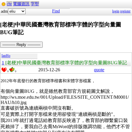
cht
電腦資訊
字型
Find
adm
login
register
[老梗]中華民國臺灣教育部標準字體的字型向量圖
BUG筆記
----------- Reply -----------
IanHo
1
[老梗]中華民國臺灣教育部標準字體的字型向量圖BUG筆記
2015-12-26
quote
0
0
2012年年底發行的教育部標準楷書和宋體字形檔案，
有個向量圖BUG，就是雖然教育部官方規範圖文解說，
http://ws.moe.edu.tw/001/Upload/FILES/SITE_CONTENT/M0001/
HAU/h10.jpg
直書破折號為連續兩槓中間沒有斷。
可是實際上打開字形檔來使用卻發現"連續兩槓是斷的"。
我2013年就打過電話給教育部反映過了，教育部的聯繫窗口裝
死賴掉了，要我自己去喬MsWord的排版微調功能，他們才不管