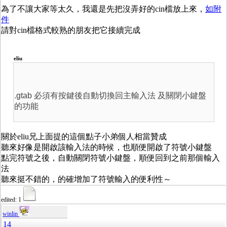
為了不讓大家等太久，我還是先把沒弄好的cin檔放上來，
如附
件
請對cin檔格式較熟的朋友把它接續完成
eliu
.gtab 必須有按鍵後自動切換回主輸入法 及關閉小鍵盤
的功能
關於eliu兄上面提的這個點子小弟個人相當贊成
聽來好像是開啟該輸入法的時候，也順便開啟了符號小鍵盤
點完符號之後，自動關閉符號小鍵盤，順便回到之前那個輸入
法
聽來挺不錯的，的確增加了符號輸入的便利性～
edited: 1
winlin
14