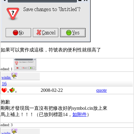
如果可以實作成這樣，符號表的便利性就很高了
edited: 1
winlin
16
2008-02-22
quote
0
0
抱歉
剛剛才發現我一直沒有把修改好的symbol.cin放上來
馬上補上！！！（已放到標題14，
如附件
）
edited: 3
winlin