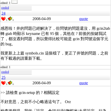
edited: 1
coolcd
24
2008-04-09
quote
0
0
感恩啦！井的問題已經解決了，但問號的問題還沒，用 gcin2tab
轉 gtab 時顯示 keyname 已有 95 個，其他在 ? 前後的按鍵我試
了，都沒遇到問題，所以覺得比較可能是 gcin 對問號這個字元
的 bug。
我更新上上篇 symbols.cin 這個檔了，更正了井號的問題，之前
有下載過的請重新下載。
edited: 1
coolcd
25
2008-04-09
quote
0
0
>> 請檢查 gcin-setup 的 ? 相關設定
不好意思，之前不小心略過這句了。 Orz
檢查後發現，我的「設定→倉頡/行列/嘸蝦米/大易設定→行為→