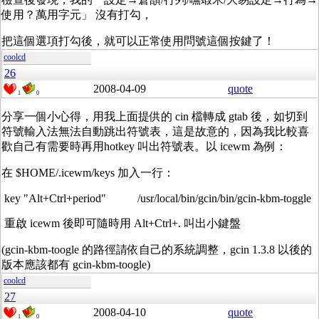
使用？萬用字元」 沒有打勾，
把這個選項打勾後，就可以正常使用問號這個按鍵了！
coolcd
26
2008-04-09
quote
1
0
分享一個小心得，用我上面提供的 cin 檔轉成 gtab 後，如切到
符號輸入法無法自動跳出符號表，這是故意的，因為我比較喜
歡自己有需要時再用hotkey 叫出符號表。以 icewm 為例：
在 $HOME/.icewm/keys 加入一行：
key "Alt+Ctrl+period" /usr/local/bin/gcin/bin/gcin-kbm-toggle
重啟 icewm 後即可隨時用 Alt+Ctrl+. 叫出小鍵盤
(gcin-kbm-toogle 的路徑請依自己的系統調整，gcin 1.3.8 以後的
版本應該都有 gcin-kbm-toogle)
coolcd
27
2008-04-10
quote
1
0