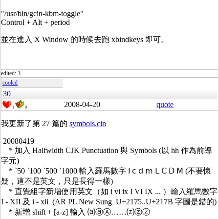
"/usr/bin/gcin-kbm-toggle"
Control + Alt + period
並在進入 X Window 的時候去跑 xbindkeys 即可。
edited: 3
coolcd
30
2008-04-20
quote
1
0
我更新了第 27 篇的
symbols.cin
20080419
* 加入 Halfwidth CJK Punctuation 與 Symbols (以 hh 作為前導
字元)
* `50 `100 `500 `1000 輸入羅馬數字 ⅼ ⅽ ⅾ ⅿ Ⅼ Ⅽ Ⅾ Ⅿ (不要懷
疑，這不是英文，只是長得一樣)
* 直覺組字新增使用英文（如 i vi ix I VI IX ... ）輸入羅馬數字
I - XII 及 i - xii (AR PL New Sung U+2175..U+217B 字圖是錯的)
* 新增 shift + [a-z] 輸入 ⒜ⓐⒶ……⒵ⓩⓏ