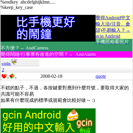
%endkey abcdefghijklmn.....
%keep_key_case
覺得Android中文
輸入法(注音、倉
頡)不易輸入？→
gcin Android
手機照相看照片
不方便？→ AndCamera
覺得鬧鐘/行事曆有改進的空間？→ AndAlarm
winlin
2
2008-02-18
quote
0
0
不錯的點子，不過，各按鍵要對應到什麼符號，要取得大家的
共識可能不容易
如果有什麼現成的標準或規範會比較好做～ :)