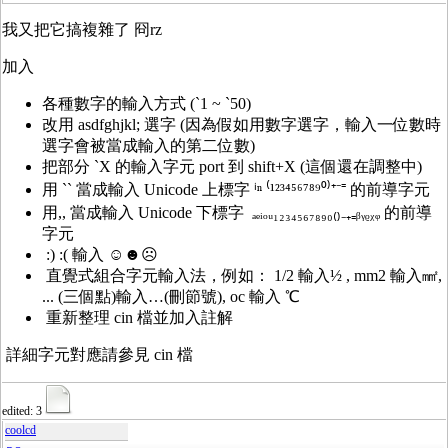
我又把它搞複雜了 冏rz
加入
各種數字的輸入方式 (`1 ~ `50)
改用 asdfghjkl; 選字 (因為假如用數字選字，輸入一位數時
選字會被當成輸入的第二位數)
把部分 `X 的輸入字元 port 到 shift+X (這個還在調整中)
用 `` 當成輸入 Unicode 上標字 ⁱⁿ ⁽¹²³⁴⁵⁶⁷⁸⁹⁰⁾⁺⁻⁼ 的前導字元
用,, 當成輸入 Unicode 下標字 ₐₑᵢₒᵤ₁₂₃₄₅₆₇₈₉₀₍₎₋₊₌ᵦᵧᵨᵪᵩ 的前導
字元
:) :( 輸入 ☺☻☹
直覺式組合字元輸入法，例如： 1/2 輸入½ , mm2 輸入㎟,
... (三個點)輸入…(刪節號), oc 輸入 ℃
重新整理 cin 檔並加入註解
詳細字元對應請參見 cin 檔
edited: 3
coolcd