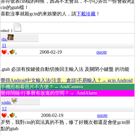
弄符號表cin檔的時候，因為不太會寫，不小心弄出一份會殺死g
cin的gtab檔！
喜歡沒事就殺gcin的來娛樂的人，請
下載珍藏
！
edited: 1
eliu
11
2008-02-19
quote
0
0
.gtab 必須有按鍵後自動切換回主輸入法 及關閉小鍵盤 的功能
覺得Android中文輸入法(注音、倉頡)不易輸入？→ gcin Android
手機照相看照片不方便？→ AndCamera
覺得鬧鐘/行事曆有改進的空間？→ AndAlarm
winlin
12
2008-02-19
quote
0
0
歹勢，我對cin的寫法真的不熟，修了好幾次都還是會使gcin掛
點的gtab