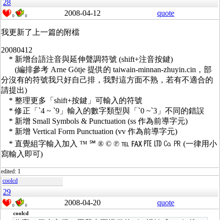
28
2008-04-12
quote
0
0
我更新了上一篇的附檔
20080412
* 新增台語注音與延伸聲調符號 (shift+注音按鍵)
(編排參考 Arne Götje 提供的 taiwain-minnan-zhuyin.cin，部
分沒有的符號我只好自己排，我對這方面不熟，若有不適合的
請提出)
* 整理更多「shift+按鍵」可輸入的符號
* 修正「`4 ~ `9」輸入的數字類型與「`0 ~`3」不同的錯誤
* 新增 Small Symbols & Punctuation (ss 作為前導字元)
* 新增 Vertical Form Punctuation (vv 作為前導字元)
* 直覺組字輸入加入 ™ ℠ ® © ℗ ℡ ℻ ㉐ ㋏ ㏇ ㏚ (一律用小
寫輸入即可)
edited: 1
coolcd
29
2008-04-20
quote
0
0
coolcd