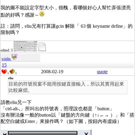
我的圖不能設定字型大小，很醜，看哪個好心人幫忙弄張漂亮
點的好嗎？感謝～
註：請問，eliu兄有打算讓gcin 解除「 63 個 keyname define」的
限制嗎？
edited: 3
winlin
15
2008-02-19
quote
0
0
eliu
目前的符號視窗不能用按鍵直接輸入，所以其實用起來
比較麻煩。
請教eliu兄一下
「ctrl-alt-,」所叫出的符號表，照理說也都是「button」
沒有辦法像一般的button以「鍵盤的方向鍵（↑↓←→ ）」和「搭
配空白鍵或Enter」來操作嗎？（如下圖，按鈕內有虛線）