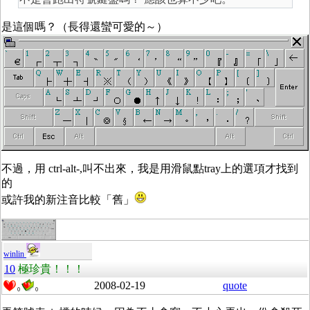
是這個嗎？（長得還蠻可愛的～）
不過，用 ctrl-alt-,叫不出來，我是用滑鼠點tray上的選項才找到
的
或許我的新注音比較「舊」
winlin
10
極珍貴！！！
2008-02-19
quote
0
0