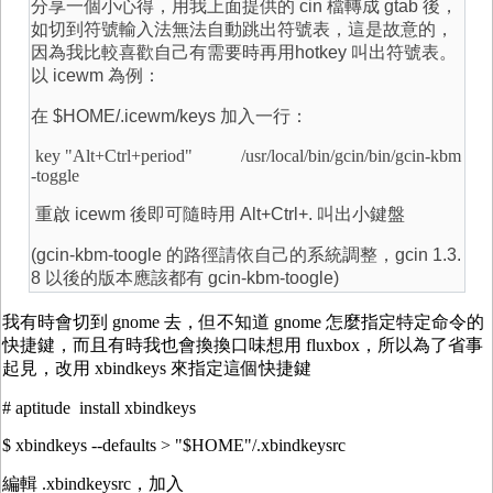
分享一個小心得，用我上面提供的 cin 檔轉成 gtab 後，
如切到符號輸入法無法自動跳出符號表，這是故意的，
因為我比較喜歡自己有需要時再用hotkey 叫出符號表。
以 icewm 為例：
在 $HOME/.icewm/keys 加入一行：
key "Alt+Ctrl+period" /usr/local/bin/gcin/bin/gcin-kbm
-toggle
重啟 icewm 後即可隨時用 Alt+Ctrl+. 叫出小鍵盤
(gcin-kbm-toogle 的路徑請依自己的系統調整，gcin 1.3.
8 以後的版本應該都有 gcin-kbm-toogle)
我有時會切到 gnome 去，但不知道 gnome 怎麼指定特定命令的
快捷鍵，而且有時我也會換換口味想用 fluxbox，所以為了省事
起見，改用 xbindkeys 來指定這個快捷鍵
# aptitude install xbindkeys
$ xbindkeys --defaults > "$HOME"/.xbindkeysrc
編輯 .xbindkeysrc，加入