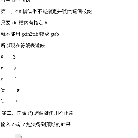
第一、cin 檔似乎不能指定井號(#)這個按鍵
只要 cin 檔內有指定 #
就不能用 gcin2tab 轉成 gtab
所以現在符號表還缺
# ３
# ﹟
# ˇ
`# ＃
`# ﹟
第二、問號 (?) 這個鍵使用不正常
輸入 ? 或 `? 無法得到預期的結果