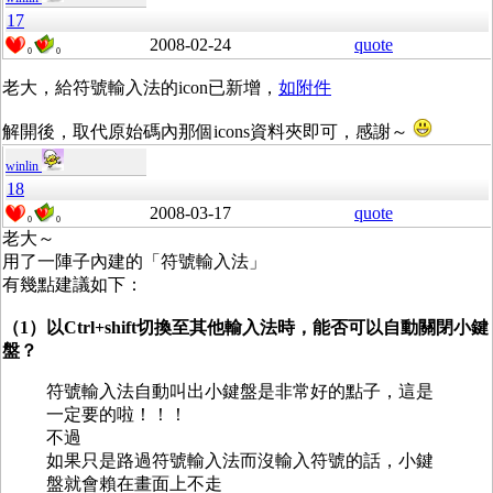
17
2008-02-24
quote
0
0
老大，給符號輸入法的icon已新增，
如附件
解開後，取代原始碼內那個icons資料夾即可，感謝～
winlin
18
2008-03-17
quote
0
0
老大～
用了一陣子內建的「符號輸入法」
有幾點建議如下：
（1）以Ctrl+shift切換至其他輸入法時，能否可以自動關閉小鍵
盤？
符號輸入法自動叫出小鍵盤是非常好的點子，這是
一定要的啦！！！
不過
如果只是路過符號輸入法而沒輸入符號的話，小鍵
盤就會賴在畫面上不走