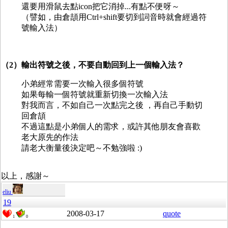
還要用滑鼠去點icon把它消掉...有點不便呀～
（譬如，由倉頡用Ctrl+shift要切到詞音時就會經過符
號輸入法）
（2）輸出符號之後，不要自動回到上一個輸入法？
小弟經常需要一次輸入很多個符號
如果每輸一個符號就重新切換一次輸入法
對我而言，不如自己一次點完之後 ，再自己手動切
回倉頡
不過這點是小弟個人的需求，或許其他朋友會喜歡
老大原先的作法
請老大衡量後決定吧～不勉強啦 :)
以上，感謝～
eliu
19
2008-03-17
quote
1
0