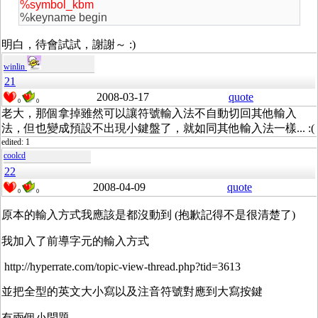
%symbol_kbm
%keyname begin
明白，待會試試，謝謝～ :)
winlin
21
2008-03-17
quote
0
0
老大，那個拿掉雖然可以讓符號輸入法不自動切回其他輸入
法，但也變成預設不出現小鍵盤了，就如同其他輸入法一樣... :(
edited: 1
coolcd
22
2008-04-09
quote
0
0
原本的輸入方式我應該是都沒動到 (抱歉記得不是很清楚了)
我加入了前導字元的輸入方式
http://hyperrate.com/topic-view-thread.php?tid=3613
並把全型的英文大小寫以及注音符號對應到大寫按鍵
有兩個小問題