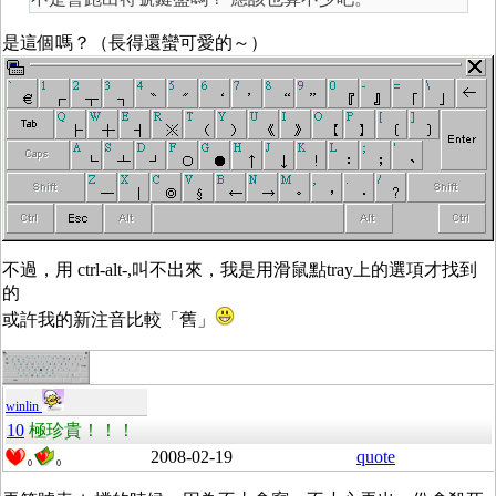
是這個嗎？（長得還蠻可愛的～）
不過，用 ctrl-alt-,叫不出來，我是用滑鼠點tray上的選項才找到
的
或許我的新注音比較「舊」
winlin
10
極珍貴！！！
2008-02-19
quote
0
0