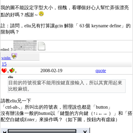
我的圖不能設定字型大小，很醜，看哪個好心人幫忙弄張漂亮
點的好嗎？感謝～
註：請問，eliu兄有打算讓gcin 解除「 63 個 keyname define」的
限制嗎？
edited: 3
winlin
15
2008-02-19
quote
0
0
eliu
目前的符號視窗不能用按鍵直接輸入，所以其實用起來
比較麻煩。
請教eliu兄一下
「ctrl-alt-,」所叫出的符號表，照理說也都是「button」
沒有辦法像一般的button以「鍵盤的方向鍵（↑↓←→ ）」和「搭
配空白鍵或Enter」來操作嗎？（如下圖，按鈕內有虛線）