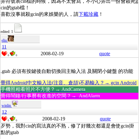
弄符號表cin檔的時候，因為不太會寫，不小心弄出一份會殺死g
cin的gtab檔！
喜歡沒事就殺gcin的來娛樂的人，請
下載珍藏
！
edited: 1
eliu
11
2008-02-19
quote
0
0
.gtab 必須有按鍵後自動切換回主輸入法 及關閉小鍵盤 的功能
覺得Android中文輸入法(注音、倉頡)不易輸入？→ gcin Android
手機照相看照片不方便？→ AndCamera
覺得鬧鐘/行事曆有改進的空間？→ AndAlarm
winlin
12
2008-02-19
quote
0
0
歹勢，我對cin的寫法真的不熟，修了好幾次都還是會使gcin掛
點的gtab