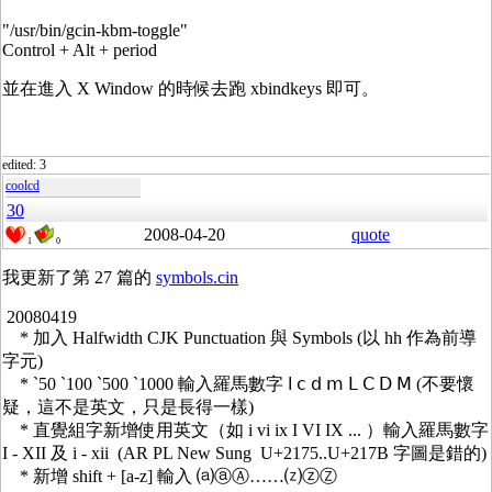
"/usr/bin/gcin-kbm-toggle"
Control + Alt + period
並在進入 X Window 的時候去跑 xbindkeys 即可。
edited: 3
coolcd
30
2008-04-20
quote
1
0
我更新了第 27 篇的
symbols.cin
20080419
* 加入 Halfwidth CJK Punctuation 與 Symbols (以 hh 作為前導
字元)
* `50 `100 `500 `1000 輸入羅馬數字 ⅼ ⅽ ⅾ ⅿ Ⅼ Ⅽ Ⅾ Ⅿ (不要懷
疑，這不是英文，只是長得一樣)
* 直覺組字新增使用英文（如 i vi ix I VI IX ... ）輸入羅馬數字
I - XII 及 i - xii (AR PL New Sung U+2175..U+217B 字圖是錯的)
* 新增 shift + [a-z] 輸入 ⒜ⓐⒶ……⒵ⓩⓏ