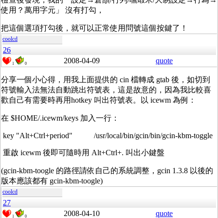
使用？萬用字元」 沒有打勾，
把這個選項打勾後，就可以正常使用問號這個按鍵了！
coolcd
26
2008-04-09
quote
1
0
分享一個小心得，用我上面提供的 cin 檔轉成 gtab 後，如切到
符號輸入法無法自動跳出符號表，這是故意的，因為我比較喜
歡自己有需要時再用hotkey 叫出符號表。以 icewm 為例：
在 $HOME/.icewm/keys 加入一行：
key "Alt+Ctrl+period" /usr/local/bin/gcin/bin/gcin-kbm-toggle
重啟 icewm 後即可隨時用 Alt+Ctrl+. 叫出小鍵盤
(gcin-kbm-toogle 的路徑請依自己的系統調整，gcin 1.3.8 以後的
版本應該都有 gcin-kbm-toogle)
coolcd
27
2008-04-10
quote
1
0