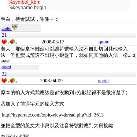
%symbol_kbm
%keyname begin
明白，待會試試，謝謝～ :)
winlin
21
2008-03-17
quote
0
0
老大，那個拿掉雖然可以讓符號輸入法不自動切回其他輸入
法，但也變成預設不出現小鍵盤了，就如同其他輸入法一樣... :(
edited: 1
coolcd
22
2008-04-09
quote
0
0
原本的輸入方式我應該是都沒動到 (抱歉記得不是很清楚了)
我加入了前導字元的輸入方式
http://hyperrate.com/topic-view-thread.php?tid=3613
並把全型的英文大小寫以及注音符號對應到大寫按鍵
有兩個小問題