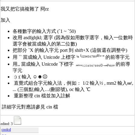
我又把它搞複雜了 冏rz
加入
各種數字的輸入方式 (`1 ~ `50)
改用 asdfghjkl; 選字 (因為假如用數字選字，輸入一位數時
選字會被當成輸入的第二位數)
把部分 `X 的輸入字元 port 到 shift+X (這個還在調整中)
用 `` 當成輸入 Unicode 上標字 ⁱⁿ ⁽¹²³⁴⁵⁶⁷⁸⁹⁰⁾⁺⁻⁼ 的前導字元
用,, 當成輸入 Unicode 下標字 ₐₑᵢₒᵤ₁₂₃₄₅₆₇₈₉₀₍₎₋₊₌ᵦᵧᵨᵪᵩ 的前導
字元
:) :( 輸入 ☺☻☹
直覺式組合字元輸入法，例如： 1/2 輸入½ , mm2 輸入㎟,
... (三個點)輸入…(刪節號), oc 輸入 ℃
重新整理 cin 檔並加入註解
詳細字元對應請參見 cin 檔
edited: 3
coolcd