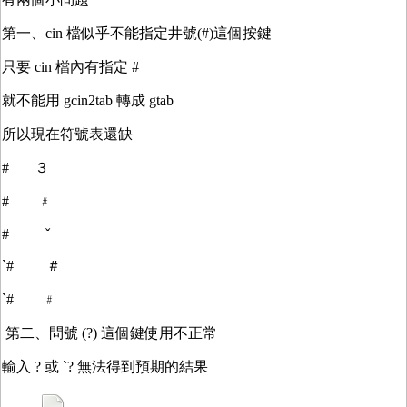
第一、cin 檔似乎不能指定井號(#)這個按鍵
只要 cin 檔內有指定 #
就不能用 gcin2tab 轉成 gtab
所以現在符號表還缺
# ３
# ﹟
# ˇ
`# ＃
`# ﹟
第二、問號 (?) 這個鍵使用不正常
輸入 ? 或 `? 無法得到預期的結果