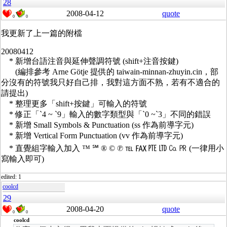
28
2008-04-12
quote
0
0
我更新了上一篇的附檔
20080412
* 新增台語注音與延伸聲調符號 (shift+注音按鍵)
(編排參考 Arne Götje 提供的 taiwain-minnan-zhuyin.cin，部
分沒有的符號我只好自己排，我對這方面不熟，若有不適合的
請提出)
* 整理更多「shift+按鍵」可輸入的符號
* 修正「`4 ~ `9」輸入的數字類型與「`0 ~`3」不同的錯誤
* 新增 Small Symbols & Punctuation (ss 作為前導字元)
* 新增 Vertical Form Punctuation (vv 作為前導字元)
* 直覺組字輸入加入 ™ ℠ ® © ℗ ℡ ℻ ㉐ ㋏ ㏇ ㏚ (一律用小
寫輸入即可)
edited: 1
coolcd
29
2008-04-20
quote
0
0
coolcd