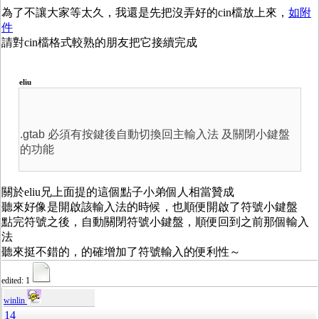
為了不讓大家等太久，我還是先把沒弄好的cin檔放上來，
如附
件
請對cin檔格式較熟的朋友把它接續完成
eliu
.gtab 必須有按鍵後自動切換回主輸入法 及關閉小鍵盤
的功能
關於eliu兄上面提的這個點子小弟個人相當贊成
聽來好像是開啟該輸入法的時候，也順便開啟了符號小鍵盤
點完符號之後，自動關閉符號小鍵盤，順便回到之前那個輸入
法
聽來挺不錯的，的確增加了符號輸入的便利性～
edited: 1
winlin
14