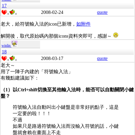
17
2008-02-24
quote
0
0
老大，給符號輸入法的icon已新增，
如附件
解開後，取代原始碼內那個icons資料夾即可，感謝～
winlin
18
2008-03-17
quote
0
0
老大～
用了一陣子內建的「符號輸入法」
有幾點建議如下：
（1）以Ctrl+shift切換至其他輸入法時，能否可以自動關閉小鍵
盤？
符號輸入法自動叫出小鍵盤是非常好的點子，這是
一定要的啦！！！
不過
如果只是路過符號輸入法而沒輸入符號的話，小鍵
盤就會賴在畫面上不走