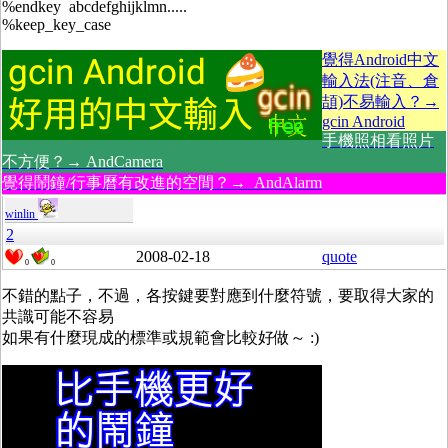
%endkey abcdefghijklmn.....
%keep_key_case
覺得Android中文
輸入法(注音、倉
頡)不易輸入？→
gcin Android
手機照相看照片
不方便？→ AndCamera
覺得鬧鐘/行事曆有改進的空間？→ AndAlarm
winlin
2
2008-02-18
quote
0
0
不錯的點子，不過，各按鍵要對應到什麼符號，要取得大家的
共識可能不容易
如果有什麼現成的標準或規範會比較好做～ :)