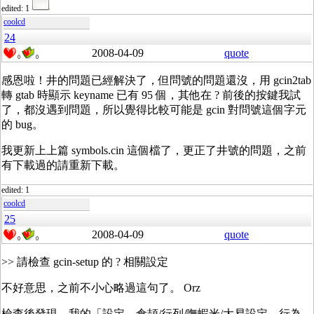
edited: 1
coolcd
24
2008-04-09
quote
0
0
感恩啦！井的問題已經解決了，但問號的問題還沒，用 gcin2tab
轉 gtab 時顯示 keyname 已有 95 個，其他在 ? 前後的按鍵我試
了，都沒遇到問題，所以覺得比較可能是 gcin 對問號這個字元
的 bug。
我更新上上篇 symbols.cin 這個檔了，更正了井號的問題，之前
有下載過的請重新下載。
edited: 1
coolcd
25
2008-04-09
quote
0
0
>> 請檢查 gcin-setup 的 ? 相關設定
不好意思，之前不小心略過這句了。 Orz
檢查後發現，我的「設定→倉頡/行列/嘸蝦米/大易設定→行為→