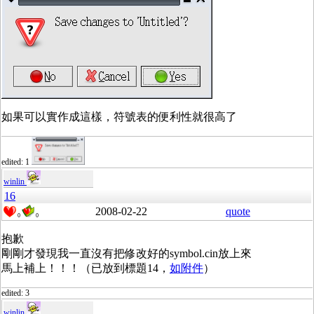
如果可以實作成這樣，符號表的便利性就很高了
edited: 1
winlin
16
2008-02-22
quote
0
0
抱歉
剛剛才發現我一直沒有把修改好的symbol.cin放上來
馬上補上！！！（已放到標題14，
如附件
）
edited: 3
winlin