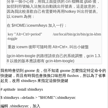
分享一個小心得，用我上面提供的 cin 檔轉成 gtab 後，
如切到符號輸入法無法自動跳出符號表，這是故意的，
因為我比較喜歡自己有需要時再用hotkey 叫出符號表。
以 icewm 為例：
在 $HOME/.icewm/keys 加入一行：
key "Alt+Ctrl+period" /usr/local/bin/gcin/bin/gcin-kbm
-toggle
重啟 icewm 後即可隨時用 Alt+Ctrl+. 叫出小鍵盤
(gcin-kbm-toogle 的路徑請依自己的系統調整，gcin 1.3.
8 以後的版本應該都有 gcin-kbm-toogle)
我有時會切到 gnome 去，但不知道 gnome 怎麼指定特定命令的
快捷鍵，而且有時我也會換換口味想用 fluxbox，所以為了省事
起見，改用 xbindkeys 來指定這個快捷鍵
# aptitude install xbindkeys
$ xbindkeys --defaults > "$HOME"/.xbindkeysrc
編輯 .xbindkeysrc，加入