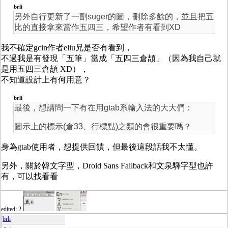
brli
另外自行更新了一副suger的圖，刪除多餘的，並且把五
比的直接拿來當作五四三，希望作者有看到XD
我不確定gcin作者eliu兄是否有看到，
不過我是有發現「五筆」當成「五四三倉頡」（因為我自己就
是用五四三倉頡 XD），
不知道設計上有何用意？
brli
最後，想請問一下有在用gtab系輸入法的大大們：
圖示上的標示(倉33、行標點)之類的會很重要嗎？
身為gtab使用者，想提供回饋，但最後這段話我不太懂。
另外，關於韓文字型，Droid Sans Fallback和文泉驛字型也許
有，可以找看看
edited: 2
brli