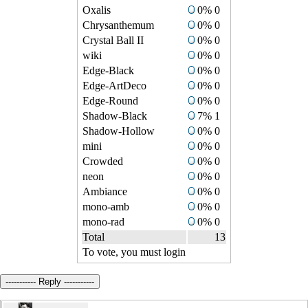
Oxalis
0% 0
Chrysanthemum
0% 0
Crystal Ball II
0% 0
wiki
0% 0
Edge-Black
0% 0
Edge-ArtDeco
0% 0
Edge-Round
0% 0
Shadow-Black
7% 1
Shadow-Hollow
0% 0
mini
0% 0
Crowded
0% 0
neon
0% 0
Ambiance
0% 0
mono-amb
0% 0
mono-rad
0% 0
Total
13
To vote, you must login
----------- Reply -----------