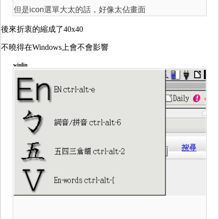
但是icon選單大太的話，好像太佔畫面
後來折衷的縮成了40x40
不曉得在Windows上會不會影響
winlin