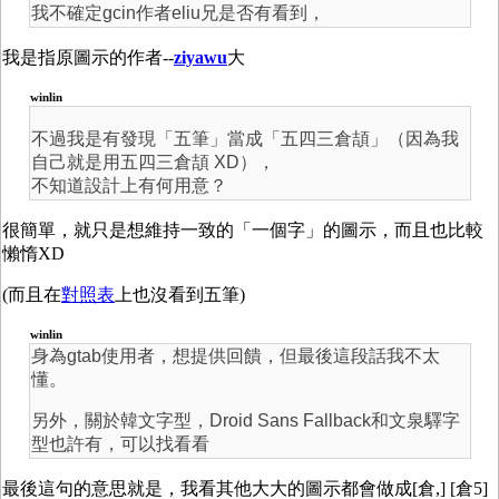
我不確定gcin作者eliu兄是否有看到，
我是指原圖示的作者--
ziyawu
大
winlin
不過我是有發現「五筆」當成「五四三倉頡」（因為我
自己就是用五四三倉頡 XD），
不知道設計上有何用意？
很簡單，就只是想維持一致的「一個字」的圖示，而且也比較
懶惰XD
(而且在
對照表
上也沒看到五筆)
winlin
身為gtab使用者，想提供回饋，但最後這段話我不太
懂。
另外，關於韓文字型，Droid Sans Fallback和文泉驛字
型也許有，可以找看看
最後這句的意思就是，我看其他大大的圖示都會做成[倉,] [倉5]