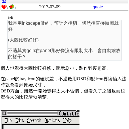
93
2013-03-09
quote
0
0
brli
我是用inkscape做的，預計之後切一切然後直接轉圖就
好
(大圖比較好修)
不過其實gcin在panel那好像沒有限制大小，會自動縮放
的樣子？
個人也覺得大圖比較好修，圖示愈小，製作難度愈高。
在panel的tray icon的確沒差，不過啟用OSD和點icon要換輸入法
時就會看到原始尺寸，
OSD方面，雖然一開始覺得太大不習慣，但看久了之後反而也
覺得大的比較清晰清楚。