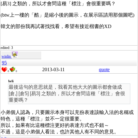
[易3] 之類的，所以才會問這種「標注」會很重要嗎？
(btw上一樓的「酷」是縮小後的圖示，在展示區請用那個圖吧)
韓文的部份我再試著找找看，希望有接近楷書的XD
edited: 3
winlin
95
2013-03-11
quote
0
0
brli
最後這句的意思就是，我看其他大大的圖示都會做成
[倉,] [倉5] [易3] 之類的，所以才會問這種「標注」會很
重要嗎？
小弟個人認為，只要圖示本身可以充份表達該輸入法的名稱或
特色，這種「標注」並不一定很重要。
所以，如果有比這種標注更好的表達方式也不錯～
不過，這是小弟個人看法，也許其他人有不同的意見。