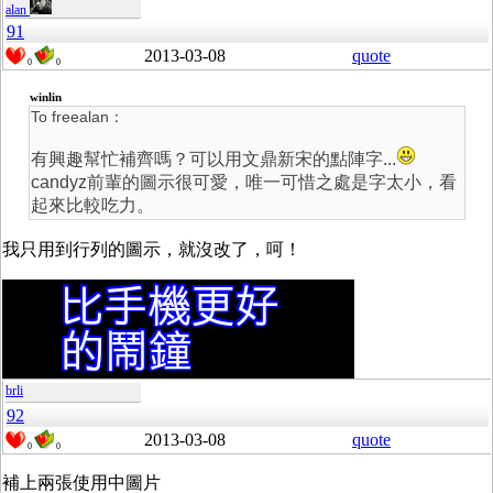
alan
91
2013-03-08
quote
0
0
winlin
To freealan：
有興趣幫忙補齊嗎？可以用文鼎新宋的點陣字...
candyz前輩的圖示很可愛，唯一可惜之處是字太小，看
起來比較吃力。
我只用到行列的圖示，就沒改了，呵！
brli
92
2013-03-08
quote
0
0
補上兩張使用中圖片