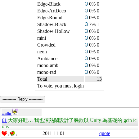
Edge-Black
0% 0
Edge-ArtDeco
0% 0
Edge-Round
0% 0
Shadow-Black
7% 1
Shadow-Hollow
0% 0
mini
0% 0
Crowded
0% 0
neon
0% 0
Ambiance
0% 0
mono-amb
0% 0
mono-rad
0% 0
Total
13
To vote, you must login
----------- Reply -----------
winlin
61
大家好哇… 我也湊熱鬧設計了幾款以 Unity 為基礎的 gcin ic
ons
2011-11-01
quote
0
0