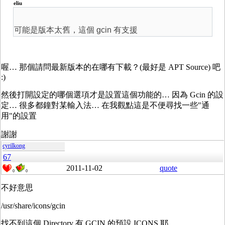
eliu
可能是版本太舊，這個 gcin 有支援
喔… 那個請問最新版本的在哪有下載？(最好是 APT Source) 吧
:)
然後打開設定的哪個選項才是設置這個功能的… 因為 Gcin 的設
定… 很多都鐘對某輸入法… 在我觀點這是不便尋找一些"通
用"的設置
謝謝
cyrilkong
67
2011-11-02
quote
0
0
不好意思
/usr/share/icons/gcin
找不到這個 Directory 有 GCIN 的預設 ICONS 耶