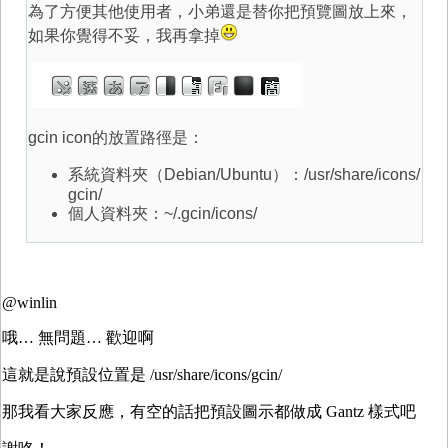
為了方便其他使用者，小弟還是替你把預覽圖放上來，
如果你覺得不妥，我再拿掉
gcin icon的放置路徑是：
系統資料夾（Debian/Ubuntu）：/usr/share/icons/
gcin/
個人資料夾：~/.gcin/icons/
@winlin
哦… 無問題… 歡迎啊
這就是說預設位置是 /usr/share/icons/gcin/
那我看大家反應，有空的話把預設圖示都做成 Gantz 樣式吧