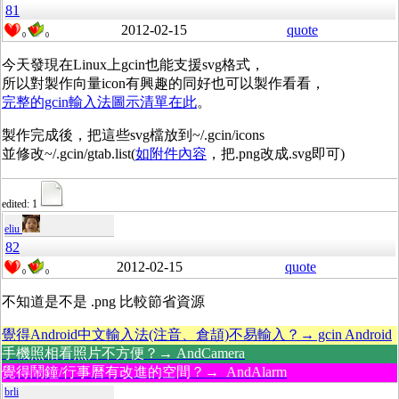
81
2012-02-15
quote
0
0
今天發現在Linux上gcin也能支援svg格式，
所以對製作向量icon有興趣的同好也可以製作看看，
完整的gcin輸入法圖示清單在此
。
製作完成後，把這些svg檔放到~/.gcin/icons
並修改~/.gcin/gtab.list(
如附件內容
，把.png改成.svg即可)
edited: 1
eliu
82
2012-02-15
quote
0
0
不知道是不是 .png 比較節省資源
覺得Android中文輸入法(注音、倉頡)不易輸入？→ gcin Android
手機照相看照片不方便？→ AndCamera
覺得鬧鐘/行事曆有改進的空間？→ AndAlarm
brli