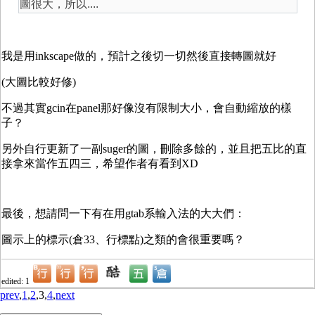
圖很大，所以....
我是用inkscape做的，預計之後切一切然後直接轉圖就好
(大圖比較好修)
不過其實gcin在panel那好像沒有限制大小，會自動縮放的樣
子？
另外自行更新了一副suger的圖，刪除多餘的，並且把五比的直
接拿來當作五四三，希望作者有看到XD
最後，想請問一下有在用gtab系輸入法的大大們：
圖示上的標示(倉33、行標點)之類的會很重要嗎？
edited: 1
prev
,
1
,
2
,3,
4
,
next