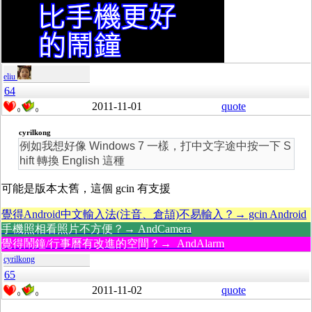
eliu
64
2011-11-01
quote
0
0
cyrilkong
例如我想好像 Windows 7 一樣，打中文字途中按一下 S
hift 轉換 English 這種
可能是版本太舊，這個 gcin 有支援
覺得Android中文輸入法(注音、倉頡)不易輸入？→ gcin Android
手機照相看照片不方便？→ AndCamera
覺得鬧鐘/行事曆有改進的空間？→ AndAlarm
cyrilkong
65
2011-11-02
quote
0
0