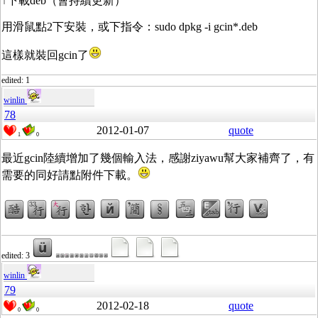
↑下載deb（會持續更新）
用滑鼠點2下安裝，或下指令：sudo dpkg -i gcin*.deb
這樣就裝回gcin了
edited: 1
winlin
78
2012-01-07
quote
1
0
最近gcin陸續增加了幾個輸入法，感謝ziyawu幫大家補齊了，有
需要的同好請點附件下載。
edited: 3
winlin
79
2012-02-18
quote
0
0