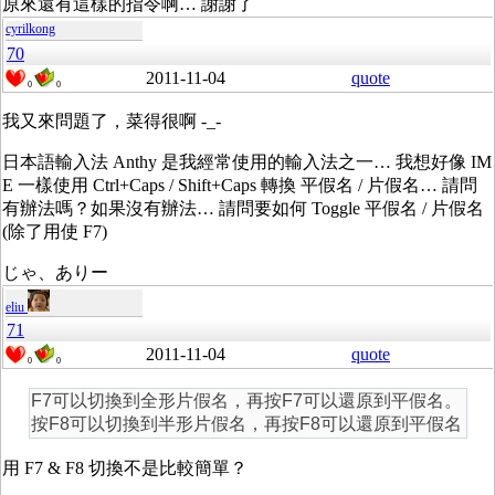
原來還有這樣的指令啊… 謝謝了
cyrilkong
70
2011-11-04
quote
0
0
我又來問題了，菜得很啊 -_-
日本語輸入法 Anthy 是我經常使用的輸入法之一… 我想好像 IM
E 一樣使用 Ctrl+Caps / Shift+Caps 轉換 平假名 / 片假名… 請問
有辦法嗎？如果沒有辦法… 請問要如何 Toggle 平假名 / 片假名
(除了用使 F7)
じゃ、ありー
eliu
71
2011-11-04
quote
0
0
F7可以切換到全形片假名，再按F7可以還原到平假名。
按F8可以切換到半形片假名，再按F8可以還原到平假名
用 F7 & F8 切換不是比較簡單？