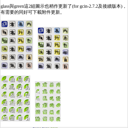
glass與green這2組圖示也稍作更新了(for gcin-2.7.2及後續版本)，
有需要的同好可下載附件更新。