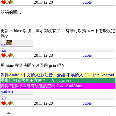
2011-12-28
quote
0
0
弱弱的問…
更新上 hime 以後，圖示都沒有了… 有誰可以指示一下怎麼設定
嗎？
eliu
74
2011-12-28
quote
0
0
用 hime 在這邊問？改回用 gcin 吧？
覺得Android中文輸入法(注音、倉頡)不易輸入？→ gcin Android
手機照相看照片不方便？→ AndCamera
覺得鬧鐘/行事曆有改進的空間？→ AndAlarm
cyrilkong
75
2011-12-28
quote
0
0
eliu