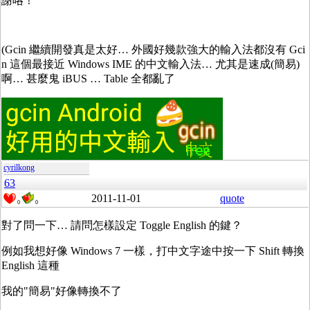
謝咯！
(Gcin 繼續開發真是太好… 外國好幾款強大的輸入法都沒有 Gci
n 這個最接近 Windows IME 的中文輸入法… 尤其是速成(簡易)
啊… 甚麼鬼 iBUS … Table 全都亂了
cyrilkong
63
2011-11-01
quote
0
0
對了問一下… 請問怎樣設定 Toggle English 的鍵？
例如我想好像 Windows 7 一樣，打中文字途中按一下 Shift 轉換
English 這種
我的"簡易"好像轉換不了