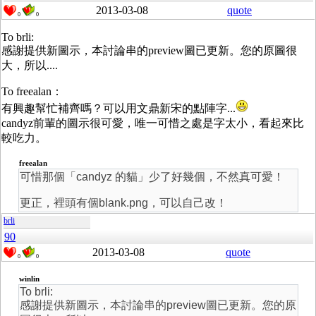
2013-03-08
quote
0
0
To brli:
感謝提供新圖示，本討論串的preview圖已更新。您的原圖很
大，所以....
To freealan：
有興趣幫忙補齊嗎？可以用文鼎新宋的點陣字...
candyz前輩的圖示很可愛，唯一可惜之處是字太小，看起來比
較吃力。
freealan
可惜那個「candyz 的貓」少了好幾個，不然真可愛！
更正，裡頭有個blank.png，可以自己改！
brli
90
2013-03-08
quote
0
0
winlin
To brli:
感謝提供新圖示，本討論串的preview圖已更新。您的原