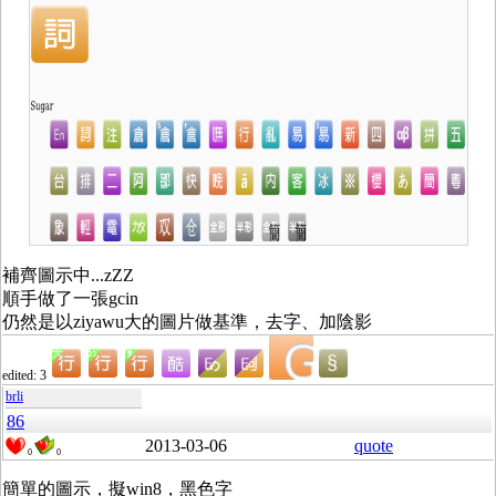
補齊圖示中...zZZ
順手做了一張gcin
仍然是以ziyawu大的圖片做基準，去字、加陰影
edited: 3
brli
86
2013-03-06
quote
0
0
簡單的圖示，擬win8，黑色字