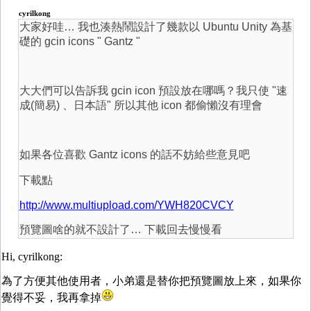
cyrilkong
大家好哇… 我也湊熱鬧設計了幾款以 Ubuntu Unity 為基
礎的 gcin icons " Gantz "
大大們可以告訴我 gcin icon 預設放在哪嗎？我只使 "速
成(簡易) 、日本語" 所以其他 icon 都偷懶沒有理會
如果各位喜歡 Gantz icons 的話不妨給些意見吧
下載點
http://www.multiupload.com/YWH820CVCY
預覽圖啥的就不設計了… 下載回去慢慢看
Hi, cyrilkong:
為了方便其他使用者，小弟還是替你把預覽圖放上來，如果你
覺得不妥，我再拿掉