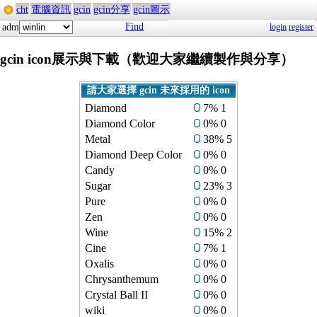
cht
電腦資訊
gcin
gcin分享
gcin圖示
Find
adm
login
register
gcin icon展示與下載（歡迎大家繼續製作與分享）
請大家選擇 gcin 未來採用的 icon
Diamond
7% 1
Diamond Color
0% 0
Metal
38% 5
Diamond Deep Color
0% 0
Candy
0% 0
Sugar
23% 3
Pure
0% 0
Zen
0% 0
Wine
15% 2
Cine
7% 1
Oxalis
0% 0
Chrysanthemum
0% 0
Crystal Ball II
0% 0
wiki
0% 0