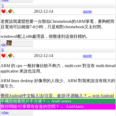
5
2012-12-14
quote
0
0
老實說我還蠻想要一台類似Chromebook的ARM筆電，要夠輕而
且電池可以稱個7-8小時，只是相對chromebook又太封閉。
windows8配上x86處理器，很難達到這個目標的。
eliu
6
2012-12-14
quote
0
0
ARM 的 cpu 一般好像比較不夠力，multi-core 對沒有 multi-thread
application 來說也沒用。
ARM linux desktop 好像用的人很少。ARM 對我來說沒有很大的
吸引力。
覺得Android中文輸入法(注音、倉頡)不易輸入？→ gcin Android
手機照相看照片不方便？→ AndCamera
覺得鬧鐘/行事曆有改進的空間？→ AndAlarm
ychao