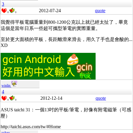
3
2012-07-24
quote
0
0
我覺得平板電腦重量到800-1200公克以上就已經太扯了，畢竟
這個是當年日系一些超可攜型筆電的實際重量。
至於更大面積的平板，長距離滑來滑去，用久了手也是會酸的...
XD
winlin
4
2012-12-14
quote
0
0
ASUS taichi 31：一個13吋的平板/筆電，好像有附電磁筆（可感
壓）
http://taichi.asus.com/tw/#Home
ychao