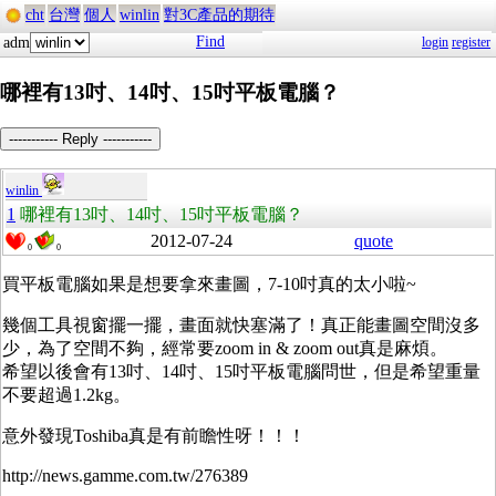
cht
台灣
個人
winlin
對3C產品的期待
Find
adm
login
register
哪裡有13吋、14吋、15吋平板電腦？
----------- Reply -----------
winlin
1
哪裡有13吋、14吋、15吋平板電腦？
2012-07-24
quote
0
0
買平板電腦如果是想要拿來畫圖，7-10吋真的太小啦~
幾個工具視窗擺一擺，畫面就快塞滿了！真正能畫圖空間沒多
少，為了空間不夠，經常要zoom in & zoom out真是麻煩。
希望以後會有13吋、14吋、15吋平板電腦問世，但是希望重量
不要超過1.2kg。
意外發現Toshiba真是有前瞻性呀！！！
http://news.gamme.com.tw/276389