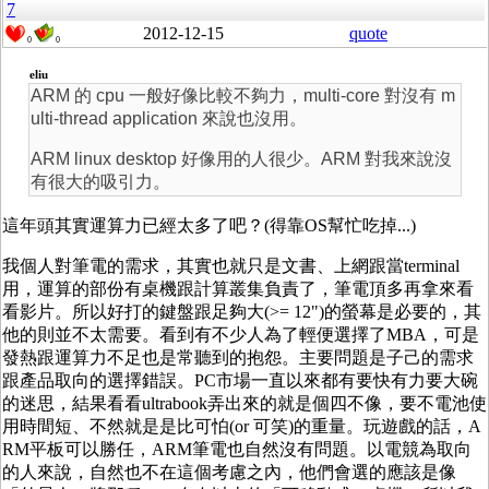
7
2012-12-15
quote
0
0
eliu
ARM 的 cpu 一般好像比較不夠力，multi-core 對沒有 m
ulti-thread application 來說也沒用。
ARM linux desktop 好像用的人很少。ARM 對我來說沒
有很大的吸引力。
這年頭其實運算力已經太多了吧？(得靠OS幫忙吃掉...)
我個人對筆電的需求，其實也就只是文書、上網跟當terminal
用，運算的部份有桌機跟計算叢集負責了，筆電頂多再拿來看
看影片。所以好打的鍵盤跟足夠大(>= 12")的螢幕是必要的，其
他的則並不太需要。看到有不少人為了輕便選擇了MBA，可是
發熱跟運算力不足也是常聽到的抱怨。主要問題是子己的需求
跟產品取向的選擇錯誤。PC市場一直以來都有要快有力要大碗
的迷思，結果看看ultrabook弄出來的就是個四不像，要不電池使
用時間短、不然就是是比可怕(or 可笑)的重量。玩遊戲的話，A
RM平板可以勝任，ARM筆電也自然沒有問題。以電競為取向
的人來說，自然也不在這個考慮之內，他們會選的應該是像