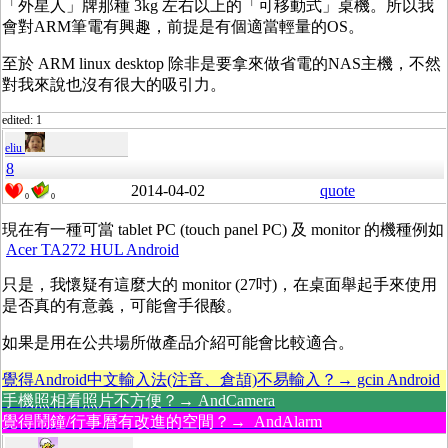
「外星人」牌那種 3kg 左右以上的「可移動式」桌機。所以我
會對ARM筆電有興趣，前提是有個適當輕量的OS。
至於 ARM linux desktop 除非是要拿來做省電的NAS主機，不然
對我來說也沒有很大的吸引力。
edited: 1
eliu
8
2014-04-02
quote
0
0
現在有一種可當 tablet PC (touch panel PC) 及 monitor 的機種例如
Acer TA272 HUL Android
只是，我懷疑有這麼大的 monitor (27吋)，在桌面舉起手來使用
是否真的有意義，可能會手很酸。
如果是用在公共場所做產品介紹可能會比較適合。
覺得Android中文輸入法(注音、倉頡)不易輸入？→ gcin Android
手機照相看照片不方便？→ AndCamera
覺得鬧鐘/行事曆有改進的空間？→ AndAlarm