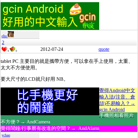
eliu
2
2012-07-24
quote
0
0
tablet PC 主要目的就是攜帶方便，可以拿在手上使用，太重、
太大不方便使用。
要大尺寸的LCD就只好用 NB。
覺得Android中文
輸入法(注音、倉
頡)不易輸入？→
gcin Android
手機照相看照片
不方便？→ AndCamera
覺得鬧鐘/行事曆有改進的空間？→ AndAlarm
ychao