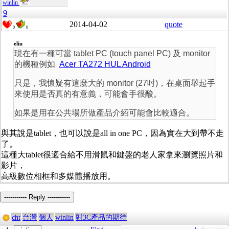
winlin
9
2014-04-02
quote
0
0
eliu
現在有一種可當 tablet PC (touch panel PC) 及 monitor
的機種例如
Acer TA272 HUL Android
只是，我懷疑有這麼大的 monitor (27吋)，在桌面舉起手
來使用是否真的有意義，可能會手很酸。
如果是用在公共場所做產品介紹可能會比較適合。
與其說是tablet，也可以說是all in one PC，因為實在大到帶不走
了。
這種大tablet很適合給不用滑鼠和鍵盤的老人家拿來瀏覽照片和
影片，
高級數位相框和多媒體播放用。
----------- Reply -----------
cht
台灣
個人
winlin
對3C產品的期待