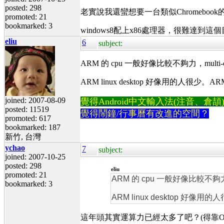
posted: 298
老實說我還蠻想要一台類似Chromebook
promoted: 21
bookmarked: 3
windows8配上x86處理器，很難達到這
eliu
6
subject:
ARM 的 cpu 一般好像比較不夠力，multi-core
ARM linux desktop 好像用的人很
joined: 2007-08-09
覺得Android中文輸入法(注音、倉頡)不易
posted: 11519
覺得鬧鐘/行事曆有改進的空間？
promoted: 617
bookmarked: 187
新竹, 台灣
ychao
7
subject:
joined: 2007-10-25
posted: 298
eliu
promoted: 21
ARM 的 cpu 一般好像比較不夠力，mul
bookmarked: 3
ARM linux desktop 
這年頭其實運算力已經太多了吧？(得靠OS幫