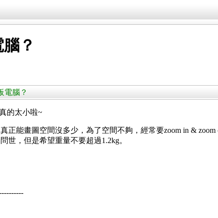
電腦？
吋平板電腦？
吋真的太小啦~
畫圖空間沒多少，為了空間不夠，經常要zoom in & zoom 
腦問世，但是希望重量不要超過1.2kg。
----------