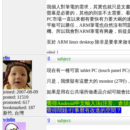
我個人對筆電的需求，其實也就只是文書、上
螢幕是必要的，其他的則並不太需要。看
PC市場一直以來都有要快有力要大碗的迷思
平板可以勝任，ARM筆電也自然沒有問
機。所以我會對ARM筆電有興趣，前提
至於 ARM linux desktop 除
edited: 1
eliu
8
subject:
現在有一種可當 tablet PC (touch panel 
只是，我懷疑有這麼大的 monitor (
joined: 2007-08-09
如果是用在公共場所做產品介紹可能會
posted: 11519
promoted: 617
覺得Android中文輸入法(注音、倉頡)不易
bookmarked: 187
覺得鬧鐘/行事曆有改進的空間？
新竹, 台灣
winlin
9
subject: