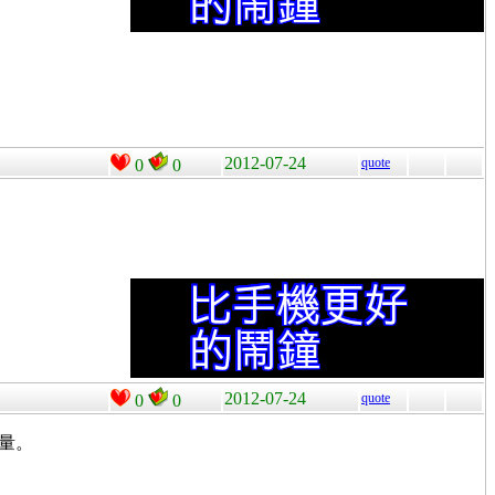
2012-07-24
quote
0
0
2012-07-24
quote
0
0
重量。