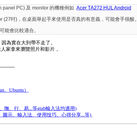
h panel PC) 及 monitor 的機種例如
Acer TA272 HUL Android
tor (27吋)，在桌面舉起手來使用是否真的有意義，可能會手很酸
可能會比較適合。
e PC，因為實在大到帶不走了。
的老人家拿來瀏覽照片和影片，
----------
an、Ubuntu）
嘸、行、易...等
gtab輸入法均適用)
題、圖示、輸入法、使用技巧、心得分享...等)