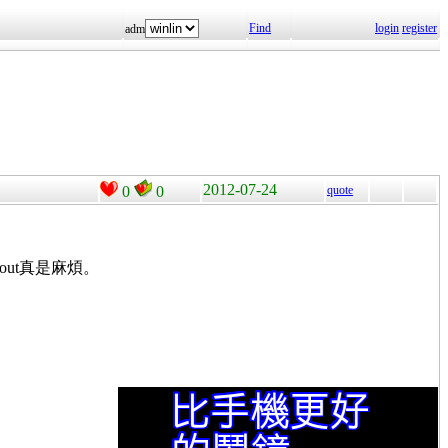
Find
login
register
adm
2012-07-24
0
0
quote
out真是麻煩。