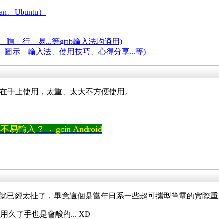
an、Ubuntu）
嘸、行、易...等
gtab輸入法均適用)
題、圖示、輸入法、使用技巧、心得分享...等)
可以拿在手上使用，太重、太大不方便使用。
輸入？→ gcin Android
克以上就已經太扯了，畢竟這個是當年日系一些超可攜型筆電的實際
了手也是會酸的... XD