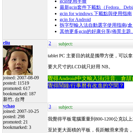
gcin使用手冊
最新gcin套件下載點（Fedora、Debi
gcin for windows 下載點與使用指南
gcin for Android
拆字型輸入法自動選字使用指南(倉、
其他更多gcin的好康分享(佈景主
eliu
2
subject:
tablet PC 主要目的就是攜帶方便，
要大尺寸的LCD就只好用 NB。
joined: 2007-08-09
覺得Android中文輸入法(注音、倉頡)不易
posted: 11519
覺得鬧鐘/行事曆有改進的空間？
promoted: 617
bookmarked: 187
新竹, 台灣
ychao
3
subject:
joined: 2007-10-25
posted: 298
我覺得平板電腦重量到800-1200公
promoted: 21
bookmarked: 3
至於更大面積的平板，長距離滑來滑去，用久