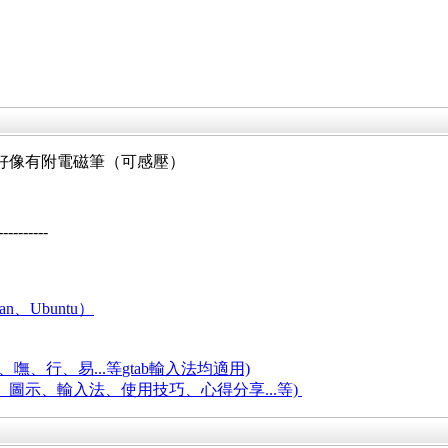
/筆電，好像有附電磁筆（可感壓）
----------
an、Ubuntu）
嘸、行、易...等
gtab輸入法均適用)
題、圖示、輸入法、使用技巧、心得分享...等)