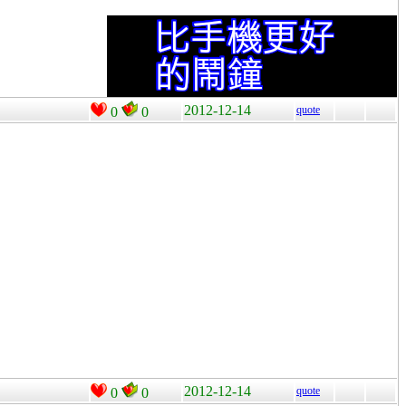
2012-12-14
quote
0
0
2012-12-14
quote
0
0