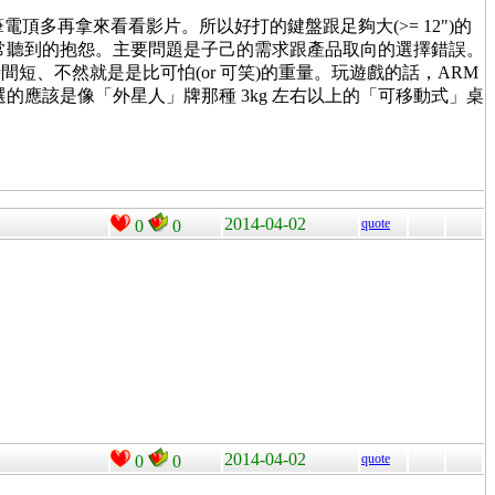
電頂多再拿來看看影片。所以好打的鍵盤跟足夠大(>= 12")的
常聽到的抱怨。主要問題是子己的需求跟產品取向的選擇錯誤。
間短、不然就是是比可怕(or 可笑)的重量。玩遊戲的話，ARM
應該是像「外星人」牌那種 3kg 左右以上的「可移動式」桌
2014-04-02
quote
0
0
2014-04-02
quote
0
0