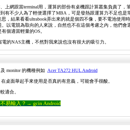
網跟當terminal用，運算的部份有桌機跟計算叢集負責了，筆
到有不少人為了輕便選擇了MBA，可是發熱跟運算力不足也是
，結果看看ultrabook弄出來的就是個四不像，要不電池使用時
題。以電競為取向的人來說，自然也不在這個考慮之內，他們會選的
是有個適當輕量的OS。
非是要拿來做省電的NAS主機，不然對我來說也沒有很大的吸引力。
PC) 及 monitor 的機種例如
Acer TA272 HUL Android
27吋)，在桌面舉起手來使用是否真的有意義，可能會手很酸。
比較適合。
輸入？→ gcin Android