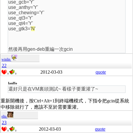
use_gcb='Y'
use_anthy='Y'
use_chewing='Y'
use_qt3='Y'
use_qt4='Y'
use_gtk3='
N
'
然後再用gen-deb重編一次gcin
winlin
22
2012-03-03
quote
0
0
IanHo
還好只是在VM裏頭測試~ 看樣子要重灌了~
重新開機後，按Ctrl+Alt+1到終端機模式，下指令把gcin從系統
中移除就行了，應該不至於需要重灌。
eliu
23
2012-03-03
quote
0
0