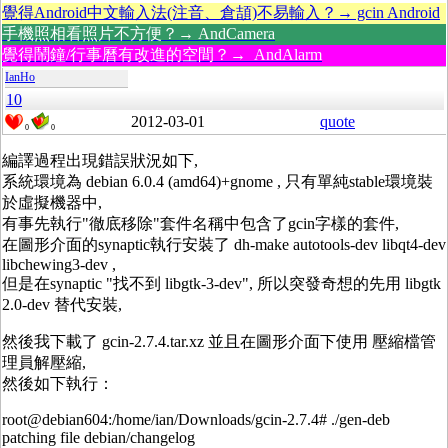
覺得Android中文輸入法(注音、倉頡)不易輸入？→ gcin Android
手機照相看照片不方便？→ AndCamera
覺得鬧鐘/行事曆有改進的空間？→ AndAlarm
IanHo
10
2012-03-01
quote
0
0
編譯過程出現錯誤狀況如下,
系統環境為 debian 6.0.4 (amd64)+gnome , 只有單純stable環境裝
於虛擬機器中,
有事先執行"徹底移除"套件名稱中包含了gcin字樣的套件,
在圖形介面的synaptic執行安裝了 dh-make autotools-dev libqt4-dev
libchewing3-dev ,
但是在synaptic "找不到 libgtk-3-dev", 所以突發奇想的先用 libgtk
2.0-dev 替代安裝,
然後我下載了 gcin-2.7.4.tar.xz 並且在圖形介面下使用 壓縮檔管
理員解壓縮,
然後如下執行：
root@debian604:/home/ian/Downloads/gcin-2.7.4# ./gen-deb
patching file debian/changelog