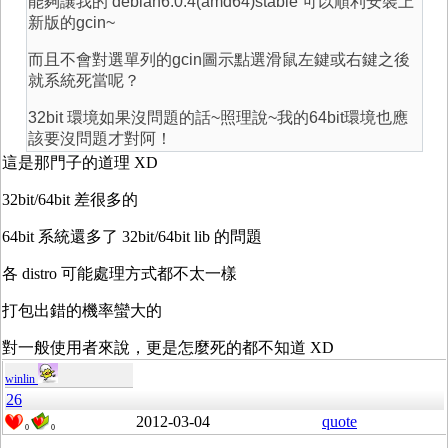
能夠讓我的 debian6.0.4(amd64)stable 可以順利安裝上
新版的gcin~
而且不會對選單列的gcin圖示點選滑鼠左鍵或右鍵之後
就系統死當呢？
32bit 環境如果沒問題的話~照理說~我的64bit環境也應
該要沒問題才對阿！
這是那門子的道理 XD
32bit/64bit 差很多的
64bit 系統還多了 32bit/64bit lib 的問題
各 distro 可能處理方式都不太一樣
打包出錯的機率蠻大的
對一般使用者來說，更是怎麼死的都不知道 XD
winlin
26
2012-03-04
quote
0
0