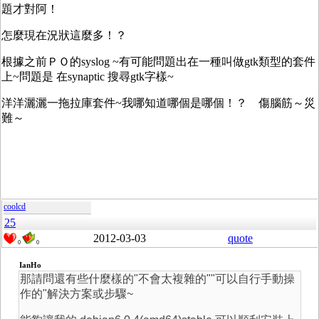
題才對阿！
怎麼現在況狀這麼多！？
根據之前ＰＯ的syslog ~有可能問題出在一種叫做gtk類型的套件
上~問題是 在synaptic 搜尋gtk字樣~
洋洋灑灑一拖拉庫套件~我哪知道哪個是哪個！？ 傷腦筋～災
難～
coolcd
25
2012-03-03
quote
0
0
IanHo
那請問還有些什麼樣的"不會太複雜的""可以自行手動操
作的"解決方案或步驟~