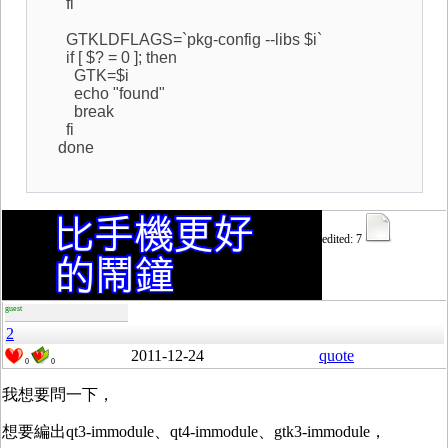
fi
GTKLDFLAGS=`pkg-config --libs $i`
if [ $? = 0 ]; then
GTK=$i
echo "found"
break
fi
done
edited: 7
guest
2
2011-12-24
quote
0
0
我想要問一下，
想要編出qt3-immodule、qt4-immodule、gtk3-immodule，