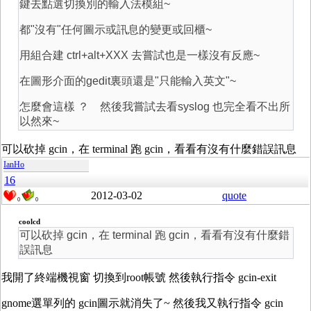
鍵去點選切換別的輸入法模組~
都"沒有"任何圖示或訊息的變更或回櫃~
用組合建 ctrl+alt+XXX 去嘗試也是一樣沒有反應~
在圖形介面的gedit裏頭還是"只能輸入英文"~
怎麼會這樣 ？ 然後我嘗試去看syslog 也完全看不出所
以然來~
可以砍掉 gcin，在 terminal 跑 gcin，看看有沒有什麼錯誤訊息
IanHo
16
2012-03-02
quote
0
0
coolcd
可以砍掉 gcin，在 terminal 跑 gcin，看看有沒有什麼錯
誤訊息
我開了終端機視窗 切換到root帳號 然後執行指令 gcin-exit
gnome選單列的 gcin圖示就消失了~ 然後我又執行指令 gcin