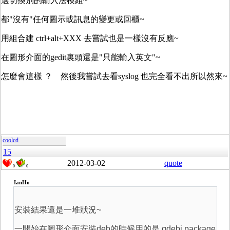
選切換別的輸入法模組~
都"沒有"任何圖示或訊息的變更或回櫃~
用組合建 ctrl+alt+XXX 去嘗試也是一樣沒有反應~
在圖形介面的gedit裏頭還是"只能輸入英文"~
怎麼會這樣 ？ 然後我嘗試去看syslog 也完全看不出所以然來~
coolcd
15
2012-03-02
quote
0
0
IanHo
安裝結果還是一堆狀況~
一開始在圖形介面安裝deb的時候用的是 gdebi package