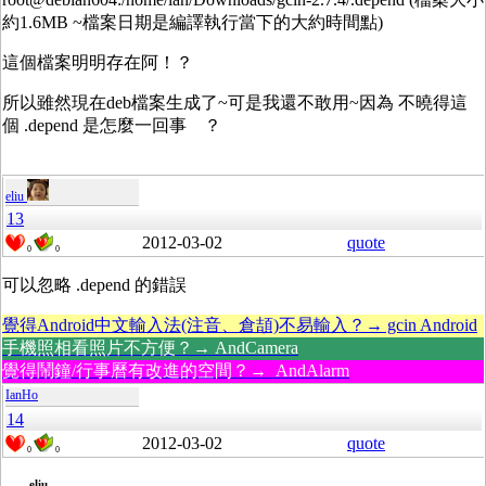
約1.6MB ~檔案日期是編譯執行當下的大約時間點)
這個檔案明明存在阿！？
所以雖然現在deb檔案生成了~可是我還不敢用~因為 不曉得這
個 .depend 是怎麼一回事 ？
eliu
13
2012-03-02
quote
0
0
可以忽略 .depend 的錯誤
覺得Android中文輸入法(注音、倉頡)不易輸入？→ gcin Android
手機照相看照片不方便？→ AndCamera
覺得鬧鐘/行事曆有改進的空間？→ AndAlarm
IanHo
14
2012-03-02
quote
0
0
eliu