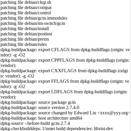
patching file debian/ckqt.sh
patching file debian/compat
patching file debian/control
patching file debian/gcin.immodules
patching file debian/im-switch/gcin
patching file debian/install
patching file debian/postinst
patching file debian/prerm
patching file debian/rules
dpkg-buildpackage: export CFLAGS from dpkg-buildflags (origin: ve
ndor): -g -O2
dpkg-buildpackage: export CPPFLAGS from dpkg-buildflags (origin:
vendor):
dpkg-buildpackage: export CXXFLAGS from dpkg-buildflags (origi
n: vendor): -g -O2
dpkg-buildpackage: export FFLAGS from dpkg-buildflags (origin: ve
ndor): -g -O2
dpkg-buildpackage: export LDFLAGS from dpkg-buildflags (origin:
vendor):
dpkg-buildpackage: source package gcin
dpkg-buildpackage: source version 2.7.4-0
dpkg-buildpackage: source changed by Edward Liu <xxxx@yyy.org>
dpkg-buildpackage: host architecture amd64
dpkg-source --before-build gcin-2.7.4
dpkg-checkbuilddeps: Unmet build dependencies: libxtst-dev