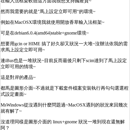
在輸入法框架軟體這方面我很想支持國產貨~
然而我需要的就是"馬上設定立即可用"的環境~
例如在MacOSX環境我就使用開放香草輸入法框架~
可是在debian6.0.4(amd64)stable+gnome環境~
想要用gcin or HIME 搞了好久卻又狀況一大堆~沒辦法依我的需
求馬上設定立即可用~
連iBus也是一堆狀況~目前反而最後只剩下scim達到了馬上設定
立即可用的情境~
這是對岸的產品~
都馬是圖形介面~不過就是下載套件檔案安裝執行再勾勾選選程
式設定畫面~
MsWindows從沒遇到什麼問題過~MacOSX遇到的狀況來回幾次
就有解了~
沒道理同樣是圖形介面的 linux+gnome 狀況一堆到現在還無解
阿？