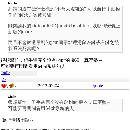
IanHo
那請問還有些什麼樣的"不會太複雜的""可以自行手動操
作的"解決方案或步驟~
能夠讓我的 debian6.0.4(amd64)stable 可以順利安裝上
新版的gcin~
而且不會對選單列的gcin圖示點選滑鼠左鍵或右鍵之後
就系統死當呢？
很想幫忙，但手邊完全沒有64bit的機器，真歹勢～
可能要再問問看用64bit系統的人
IanHo
27
2012-03-04
quote
0
0
winlin
很想幫忙，但手邊完全沒有64bit的機器，真歹勢～
可能要再問問看用64bit系統的人
寫些情緒用語～