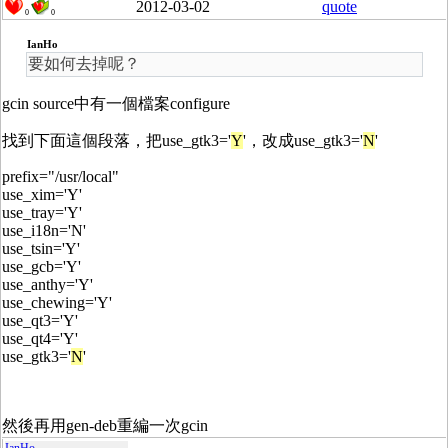
2012-03-02
quote
0
0
IanHo
要如何去掉呢？
gcin source中有一個檔案configure
找到下面這個段落，把use_gtk3='
Y
'，改成use_gtk3='
N
'
prefix="/usr/local"
use_xim='Y'
use_tray='Y'
use_i18n='N'
use_tsin='Y'
use_gcb='Y'
use_anthy='Y'
use_chewing='Y'
use_qt3='Y'
use_qt4='Y'
use_gtk3='
N
'
然後再用gen-deb重編一次gcin