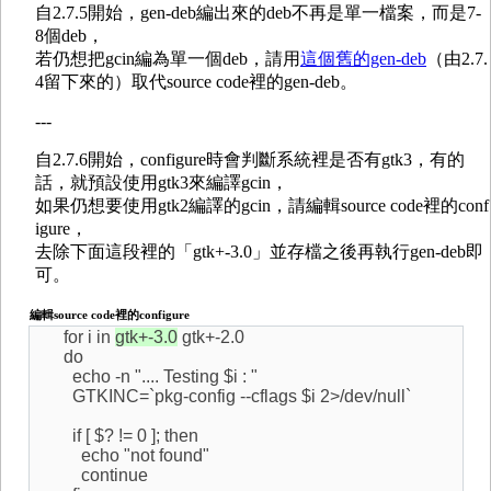
自2.7.5開始，gen-deb編出來的deb不再是單一檔案，而是7-
8個deb，
若仍想把gcin編為單一個deb，請用
這個舊的gen-deb
（由2.7.
4留下來的）取代source code裡的gen-deb。
---
自2.7.6開始，configure時會判斷系統裡是否有gtk3，有的
話，就預設使用gtk3來編譯gcin，
如果仍想要使用gtk2編譯的gcin，請編輯source code裡的conf
igure，
去除下面這段裡的「gtk+-3.0」並存檔之後再執行gen-deb即
可。
編輯source code裡的configure
for i in
gtk+-3.0
gtk+-2.0
do
echo -n ".... Testing $i : "
GTKINC=`pkg-config --cflags $i 2>/dev/null`
if [ $? != 0 ]; then
echo "not found"
continue