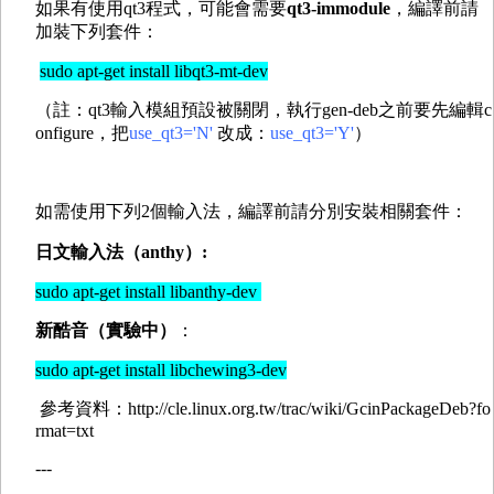
如果有使用qt3程式，可能會需要
qt3-immodule
，編譯前請
加裝下列套件：
sudo apt-get install libqt3-mt-dev
（註：qt3輸入模組預設被關閉，執行gen-deb之前要先編輯c
onfigure，把
use_qt3='N'
改成：
use_qt3='Y'
）
如需使用下列2個輸入法，編譯前請分別安裝相關套件：
日文輸入法（anthy）:
sudo apt-get install libanthy-dev
新酷音（實驗中）
：
sudo apt-get install libchewing3-dev
參考資料：http://cle.linux.org.tw/trac/wiki/GcinPackageDeb?fo
rmat=txt
---