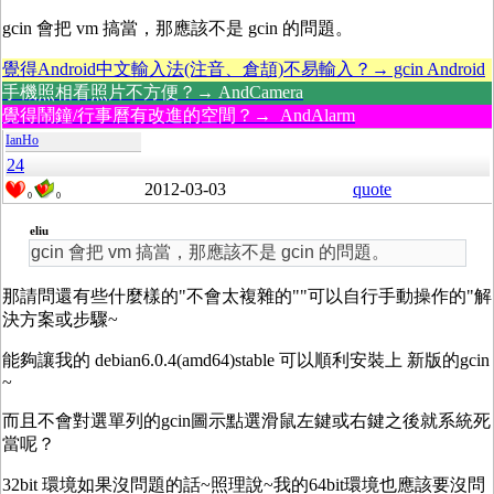
gcin 會把 vm 搞當，那應該不是 gcin 的問題。
覺得Android中文輸入法(注音、倉頡)不易輸入？→ gcin Android
手機照相看照片不方便？→ AndCamera
覺得鬧鐘/行事曆有改進的空間？→ AndAlarm
IanHo
24
2012-03-03
quote
0
0
eliu
gcin 會把 vm 搞當，那應該不是 gcin 的問題。
那請問還有些什麼樣的"不會太複雜的""可以自行手動操作的"解
決方案或步驟~
能夠讓我的 debian6.0.4(amd64)stable 可以順利安裝上 新版的gcin
~
而且不會對選單列的gcin圖示點選滑鼠左鍵或右鍵之後就系統死
當呢？
32bit 環境如果沒問題的話~照理說~我的64bit環境也應該要沒問