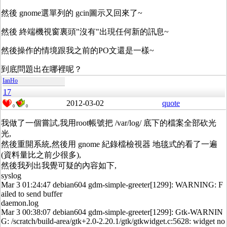
然後 gnome選單列的 gcin圖示又回來了~
然後 終端機視窗裏頭"沒有"出現任何新的訊息~
然後操作的情境跟我之前的PO文還是一樣~
到底問題出在哪裡呢？
IanHo
17
2012-03-02
quote
0
0
我做了一個嘗試,我用root帳號把 /var/log/ 底下的檔案全部砍光
光,
然後重開系統,然後用 gnome 紀錄檔檢視器 地毯式的看了一遍
(資料量比之前少很多),
然後我列出我覺可疑的內容如下,
syslog
Mar 3 01:24:47 debian604 gdm-simple-greeter[1299]: WARNING: F
ailed to send buffer
daemon.log
Mar 3 00:38:07 debian604 gdm-simple-greeter[1299]: Gtk-WARNIN
G: /scratch/build-area/gtk+2.0-2.20.1/gtk/gtkwidget.c:5628: widget no