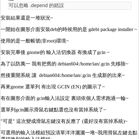
可以忽略 .depend 的錯誤
安裝結果還是一堆狀況~
一開始在圖形介面安裝deb的時候用的是 gdebi package installer ~
使用的是一般帳號(非root)環境~
安裝完畢後 gnome的 輸入法切換器 有換成了gcin ~
為了以防萬一 我有把舊的
debian604:/home/ian/.gcin 先移除~
然後重開系統 讓 debian604:/home/ian/.gcin 生成新的出來~
再來gnome 選單列 有出現 GCIN (EN) 的圖示了~
有在圖形介面的 gcin輸入法設定 裏頭依個人需求跑過一輪~
選單列gcin圖示滑鼠右鍵點選也沒有當掉系統了~
"可是" 這次變成滑鼠左鍵沒有反應了 (還好沒有當掉系統)~
可選用的輸入法模組預設清單洋洋灑灑一堆~我用滑鼠左鍵去點