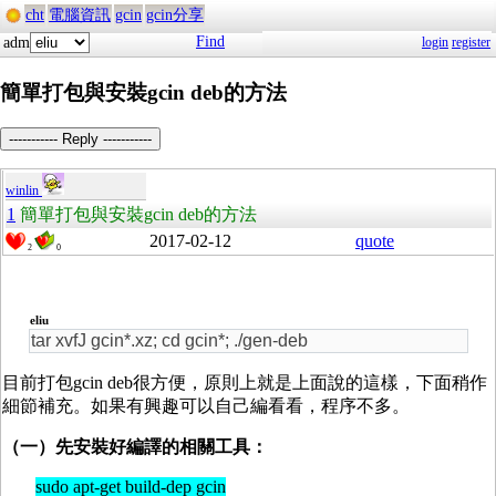
cht
電腦資訊
gcin
gcin分享
Find
adm
login
register
簡單打包與安裝gcin deb的方法
----------- Reply -----------
winlin
1
簡單打包與安裝gcin deb的方法
2017-02-12
quote
2
0
eliu
tar xvfJ gcin*.xz; cd gcin*; ./gen-deb
目前打包gcin deb很方便，原則上就是上面說的這樣，下面稍作
細節補充。如果有興趣可以自己編看看，程序不多。
（一）先安裝好編譯的相關工具：
sudo apt-get build-dep gcin