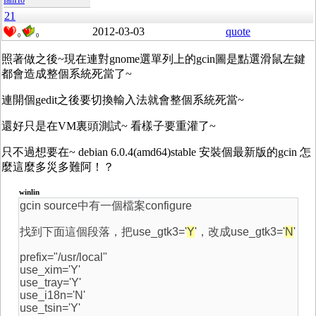
IanHo
21
2012-03-03
quote
0
0
照著做之後~現在連對gnome選單列上的gcin圖是點選滑鼠左鍵
都會造成整個系統死當了~
連開個gedit之後要切換輸入法就會整個系統死當~
還好只是在VM裏頭測試~ 看樣子要重灌了~
只不過想要在~ debian 6.0.4(amd64)stable 安裝個最新版的gcin 怎
麼這麼多災多難阿！？
winlin
gcin source中有一個檔案configure
找到下面這個段落，把use_gtk3='
Y
'，改成use_gtk3='
N
'
prefix="/usr/local"
use_xim='Y'
use_tray='Y'
use_i18n='N'
use_tsin='Y'