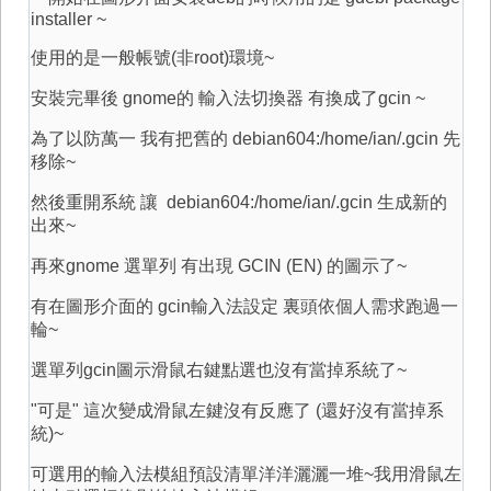
installer ~
使用的是一般帳號(非root)環境~
安裝完畢後 gnome的 輸入法切換器 有換成了gcin ~
為了以防萬一 我有把舊的
debian604:/home/ian/.gcin 先
移除~
然後重開系統 讓 debian604:/home/ian/.gcin 生成新的
出來~
再來gnome 選單列 有出現 GCIN (EN) 的圖示了~
有在圖形介面的 gcin輸入法設定 裏頭依個人需求跑過一
輪~
選單列gcin圖示滑鼠右鍵點選也沒有當掉系統了~
"可是" 這次變成滑鼠左鍵沒有反應了 (還好沒有當掉系
統)~
可選用的輸入法模組預設清單洋洋灑灑一堆~我用滑鼠左