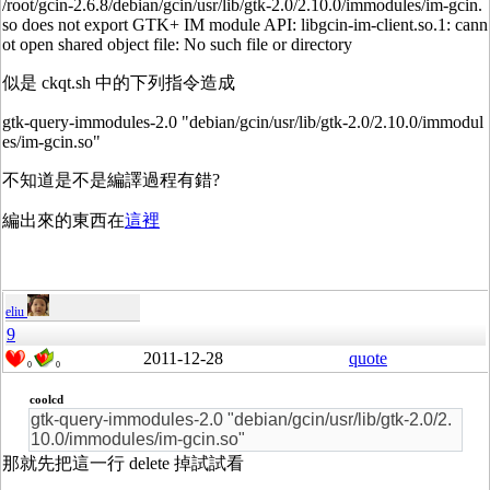
/root/gcin-2.6.8/debian/gcin/usr/lib/gtk-2.0/2.10.0/immodules/im-gcin.
so does not export GTK+ IM module API: libgcin-im-client.so.1: cann
ot open shared object file: No such file or directory
似是 ckqt.sh 中的下列指令造成
gtk-query-immodules-2.0 "debian/gcin/usr/lib/gtk-2.0/2.10.0/immodul
es/im-gcin.so"
不知道是不是編譯過程有錯?
編出來的東西在
這裡
eliu
9
2011-12-28
quote
0
0
coolcd
gtk-query-immodules-2.0 "debian/gcin/usr/lib/gtk-2.0/2.
10.0/immodules/im-gcin.so"
那就先把這一行 delete 掉試試看