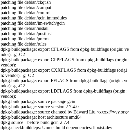
patching file debian/ckqt.sh
patching file debian/compat
patching file debian/control
patching file debian/gcin.immodules
patching file debian/im-switch/gcin
patching file debian/install
patching file debian/postinst
patching file debian/prerm
patching file debian/rules
dpkg-buildpackage: export CFLAGS from dpkg-buildflags (origin: ve
ndor): -g -O2
dpkg-buildpackage: export CPPFLAGS from dpkg-buildflags (origin:
vendor):
dpkg-buildpackage: export CXXFLAGS from dpkg-buildflags (origi
n: vendor): -g -O2
dpkg-buildpackage: export FFLAGS from dpkg-buildflags (origin: ve
ndor): -g -O2
dpkg-buildpackage: export LDFLAGS from dpkg-buildflags (origin:
vendor):
dpkg-buildpackage: source package gcin
dpkg-buildpackage: source version 2.7.4-0
dpkg-buildpackage: source changed by Edward Liu <xxxx@yyy.org>
dpkg-buildpackage: host architecture amd64
dpkg-source --before-build gcin-2.7.4
dpkg-checkbuilddeps: Unmet build dependencies: libxtst-dev