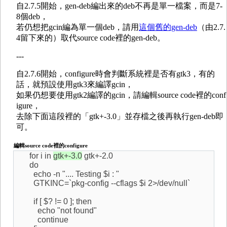
自2.7.5開始，gen-deb編出來的deb不再是單一檔案，而是7-
8個deb，
若仍想把gcin編為單一個deb，請用
這個舊的gen-deb
（由2.7.
4留下來的）取代source code裡的gen-deb。
---
自2.7.6開始，configure時會判斷系統裡是否有gtk3，有的
話，就預設使用gtk3來編譯gcin，
如果仍想要使用gtk2編譯的gcin，請編輯source code裡的conf
igure，
去除下面這段裡的「gtk+-3.0」並存檔之後再執行gen-deb即
可。
編輯source code裡的configure
for i in
gtk+-3.0
gtk+-2.0
do
echo -n ".... Testing $i : "
GTKINC=`pkg-config --cflags $i 2>/dev/null`
if [ $? != 0 ]; then
echo "not found"
continue