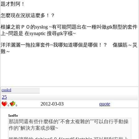
題才對阿！
怎麼現在況狀這麼多！？
根據之前ＰＯ的syslog ~有可能問題出在一種叫做gtk類型的套件
上~問題是 在synaptic 搜尋gtk字樣~
洋洋灑灑一拖拉庫套件~我哪知道哪個是哪個！？ 傷腦筋～災
難～
coolcd
25
2012-03-03
quote
0
0
IanHo
那請問還有些什麼樣的"不會太複雜的""可以自行手動操
作的"解決方案或步驟~