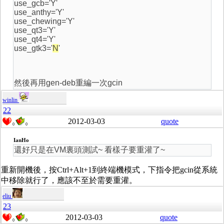
use_gcb='Y'
use_anthy='Y'
use_chewing='Y'
use_qt3='Y'
use_qt4='Y'
use_gtk3='
N
'
然後再用gen-deb重編一次gcin
winlin
22
2012-03-03
quote
0
0
IanHo
還好只是在VM裏頭測試~ 看樣子要重灌了~
重新開機後，按Ctrl+Alt+1到終端機模式，下指令把gcin從系統
中移除就行了，應該不至於需要重灌。
eliu
23
2012-03-03
quote
0
0