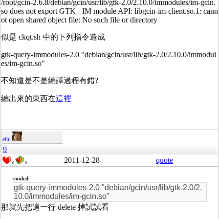
/root/gcin-2.6.8/debian/gcin/usr/lib/gtk-2.0/2.10.0/immodules/im-gcin.
so does not export GTK+ IM module API: libgcin-im-client.so.1: cann
ot open shared object file: No such file or directory
似是 ckqt.sh 中的下列指令造成
gtk-query-immodules-2.0 "debian/gcin/usr/lib/gtk-2.0/2.10.0/immodul
es/im-gcin.so"
不知道是不是編譯過程有錯?
編出來的東西在
這裡
eliu
9
2011-12-28
quote
0
0
coolcd
gtk-query-immodules-2.0 "debian/gcin/usr/lib/gtk-2.0/2.
10.0/immodules/im-gcin.so"
那就先把這一行 delete 掉試試看