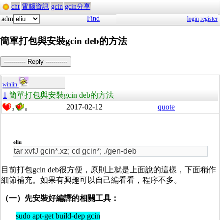
cht
電腦資訊
gcin
gcin分享
Find
adm
login
register
簡單打包與安裝gcin deb的方法
----------- Reply -----------
winlin
1
簡單打包與安裝gcin deb的方法
2017-02-12
quote
2
0
eliu
tar xvfJ gcin*.xz; cd gcin*; ./gen-deb
目前打包gcin deb很方便，原則上就是上面說的這樣，下面稍作
細節補充。如果有興趣可以自己編看看，程序不多。
（一）先安裝好編譯的相關工具：
sudo apt-get build-dep gcin