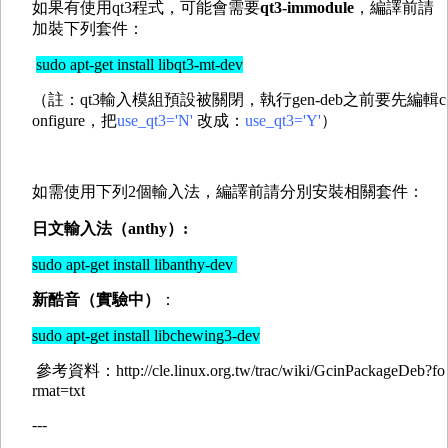
如果有使用qt3程式，可能會需要
qt3-immodule
，編譯前請
加裝下列套件：
sudo apt-get install libqt3-mt-dev
（註：qt3輸入模組預設被關閉，執行gen-deb之前要先編輯c
onfigure，把
use_qt3='N'
改成：
use_qt3='Y'
）
如需使用下列2個輸入法，編譯前請分別安裝相關套件：
日文輸入法（anthy）:
sudo apt-get install libanthy-dev
新酷音（實驗中）
：
sudo apt-get install libchewing3-dev
參考資料：http://cle.linux.org.tw/trac/wiki/GcinPackageDeb?fo
rmat=txt
---