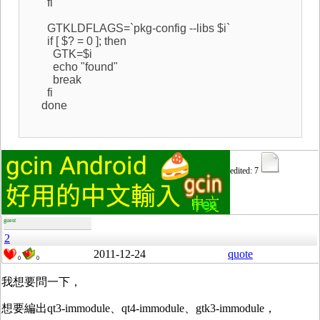
fi
GTKLDFLAGS=`pkg-config --libs $i`
if [ $? = 0 ]; then
GTK=$i
echo "found"
break
fi
done
edited: 7
guest
2
2011-12-24
quote
0
0
我想要問一下，
想要編出qt3-immodule、qt4-immodule、gtk3-immodule，