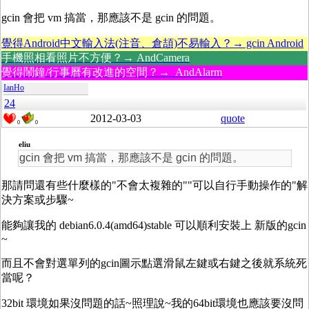
gcin 會把 vm 搞當，那應該不是 gcin 的問題。
覺得Android中文輸入法(注音、倉頡)不易輸入？→ gcin Android
手機照相看照片不方便？→ AndCamera
覺得鬧鐘/行事曆有改進的空間？→ AndAlarm
IanHo
24
2012-03-03
quote
0
0
eliu
gcin 會把 vm 搞當，那應該不是 gcin 的問題。
那請問還有些什麼樣的"不會太複雜的""可以自行手動操作的"解
決方案或步驟~
能夠讓我的 debian6.0.4(amd64)stable 可以順利安裝上 新版的gcin
~
而且不會對選單列的gcin圖示點選滑鼠左鍵或右鍵之後就系統死
當呢？
32bit 環境如果沒問題的話~照理說~我的64bit環境也應該要沒問