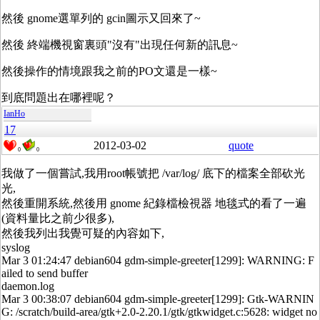
然後 gnome選單列的 gcin圖示又回來了~
然後 終端機視窗裏頭"沒有"出現任何新的訊息~
然後操作的情境跟我之前的PO文還是一樣~
到底問題出在哪裡呢？
IanHo
17
2012-03-02
quote
0
0
我做了一個嘗試,我用root帳號把 /var/log/ 底下的檔案全部砍光
光,
然後重開系統,然後用 gnome 紀錄檔檢視器 地毯式的看了一遍
(資料量比之前少很多),
然後我列出我覺可疑的內容如下,
syslog
Mar 3 01:24:47 debian604 gdm-simple-greeter[1299]: WARNING: F
ailed to send buffer
daemon.log
Mar 3 00:38:07 debian604 gdm-simple-greeter[1299]: Gtk-WARNIN
G: /scratch/build-area/gtk+2.0-2.20.1/gtk/gtkwidget.c:5628: widget no