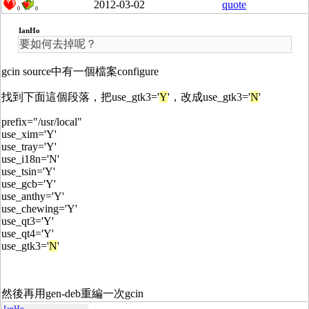
2012-03-02
quote
0
0
IanHo
要如何去掉呢？
gcin source中有一個檔案configure
找到下面這個段落，把use_gtk3='
Y
'，改成use_gtk3='
N
'
prefix="/usr/local"
use_xim='Y'
use_tray='Y'
use_i18n='N'
use_tsin='Y'
use_gcb='Y'
use_anthy='Y'
use_chewing='Y'
use_qt3='Y'
use_qt4='Y'
use_gtk3='
N
'
然後再用gen-deb重編一次gcin