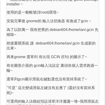
installer ~
使用的是一般帳號(非root)環境~
安裝完畢後 gnome的 輸入法切換器 有換成了gcin ~
為了以防萬一 我有把舊的
debian604:/home/ian/.gcin 先
移除~
然後重開系統 讓 debian604:/home/ian/.gcin 生成新的
出來~
再來gnome 選單列 有出現 GCIN (EN) 的圖示了~
有在圖形介面的 gcin輸入法設定 裏頭依個人需求跑過一
輪~
選單列gcin圖示滑鼠右鍵點選也沒有當掉系統了~
"可是" 這次變成滑鼠左鍵沒有反應了 (還好沒有當掉系
統)~
可選用的輸入法模組預設清單洋洋灑灑一堆~我用滑鼠左