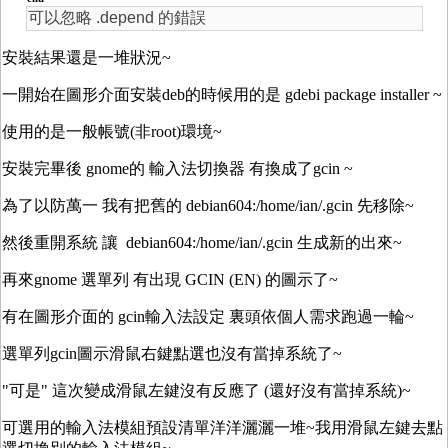
可以忽略 .depend 的錯誤
安裝結果還是一堆狀況~
一開始在圖形介面安裝deb的時候用的是 gdebi package installer ~
使用的是一般帳號(非root)環境~
安裝完畢後 gnome的 輸入法切換器 有換成了gcin ~
為了以防萬一 我有把舊的
debian604:/home/ian/.gcin 先移除~
然後重開系統 讓 debian604:/home/ian/.gcin 生成新的出來~
再來gnome 選單列 有出現 GCIN (EN) 的圖示了~
有在圖形介面的 gcin輸入法設定 裏頭依個人需求跑過一輪~
選單列gcin圖示滑鼠右鍵點選也沒有當掉系統了~
"可是" 這次變成滑鼠左鍵沒有反應了 (還好沒有當掉系統)~
可選用的輸入法模組預設清單洋洋灑灑一堆~我用滑鼠左鍵去點