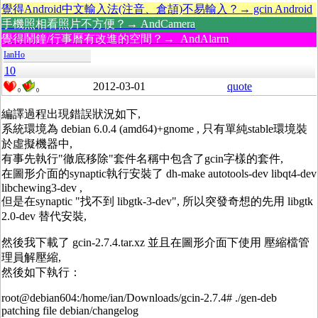
覺得Android中文輸入法(注音、倉頡)不易輸入？→ gcin Android
手機照相看照片不方便？→ AndCamera
覺得鬧鐘/行事曆有改進的空間？→ AndAlarm
IanHo
10
2012-03-01
quote
0
0
編譯過程出現錯誤狀況如下,
系統環境為 debian 6.0.4 (amd64)+gnome , 只有單純stable環境裝
於虛擬機器中,
有事先執行"徹底移除"套件名稱中包含了gcin字樣的套件,
在圖形介面的synaptic執行安裝了 dh-make autotools-dev libqt4-dev
libchewing3-dev ,
但是在synaptic "找不到 libgtk-3-dev", 所以突發奇想的先用 libgtk
2.0-dev 替代安裝,
然後我下載了 gcin-2.7.4.tar.xz 並且在圖形介面下使用 壓縮檔管
理員解壓縮,
然後如下執行：
root@debian604:/home/ian/Downloads/gcin-2.7.4# ./gen-deb
patching file debian/changelog