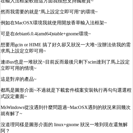
在輸入法框架軟體這方面我很想支持國產貨~
然而我需要的就是"馬上設定立即可用"的環境~
例如在MacOSX環境我就使用開放香草輸入法框架~
可是在debian6.0.4(amd64)stable+gnome環境~
想要用gcin or HIME 搞了好久卻又狀況一大堆~沒辦法依我的需
求馬上設定立即可用~
連iBus也是一堆狀況~目前反而最後只剩下scim達到了馬上設定
立即可用的情境~
這是對岸的產品~
都馬是圖形介面~不過就是下載套件檔案安裝執行再勾勾選選程
式設定畫面~
MsWindows從沒遇到什麼問題過~MacOSX遇到的狀況來回幾次
就有解了~
沒道理同樣是圖形介面的 linux+gnome 狀況一堆到現在還無解
阿？