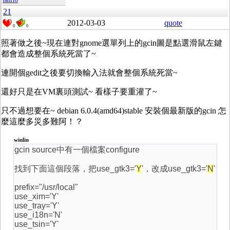
IanHo
21
2012-03-03
quote
0
0
照著做之後~現在連對gnome選單列上的gcin圖是點選滑鼠左鍵
都會造成整個系統死當了~
連開個gedit之後要切換輸入法就會整個系統死當~
還好只是在VM裏頭測試~ 看樣子要重灌了~
只不過想要在~ debian 6.0.4(amd64)stable 安裝個最新版的gcin 怎
麼這麼多災多難阿！？
winlin
gcin source中有一個檔案configure
找到下面這個段落，把use_gtk3='
Y
'，改成use_gtk3='
N
'
prefix="/usr/local"
use_xim='Y'
use_tray='Y'
use_i18n='N'
use_tsin='Y'