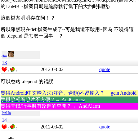
約1.6MB ~檔案日期是編譯執行當下的大約時間點)
這個檔案明明存在阿！？
所以雖然現在deb檔案生成了~可是我還不敢用~因為 不曉得這
個 .depend 是怎麼一回事 ？
eliu
13
2012-03-02
quote
0
0
可以忽略 .depend 的錯誤
覺得Android中文輸入法(注音、倉頡)不易輸入？→ gcin Android
手機照相看照片不方便？→ AndCamera
覺得鬧鐘/行事曆有改進的空間？→ AndAlarm
IanHo
14
2012-03-02
quote
0
0
eliu