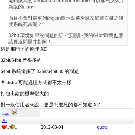
能夠讓我的 debian6.0.4(amd64)stable 可以順利安裝上
新版的gcin~
而且不會對選單列的gcin圖示點選滑鼠左鍵或右鍵之後
就系統死當呢？
32bit 環境如果沒問題的話~照理說~我的64bit環境也應
該要沒問題才對阿！
這是那門子的道理 XD
32bit/64bit 差很多的
64bit 系統還多了 32bit/64bit lib 的問題
各 distro 可能處理方式都不太一樣
打包出錯的機率蠻大的
對一般使用者來說，更是怎麼死的都不知道 XD
winlin
26
2012-03-04
quote
0
0