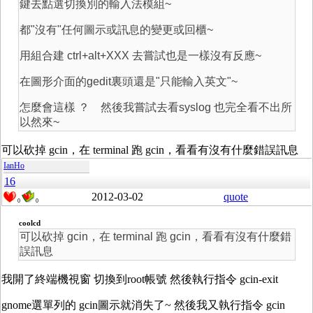
鍵去點選切換別的輸入法模組~
都"沒有"任何圖示或訊息的變更或回櫃~
用組合建 ctrl+alt+XXX 去嘗試也是一樣沒有反應~
在圖形介面的gedit裏頭還是"只能輸入英文"~
怎麼會這樣 ？ 然後我嘗試去看syslog 也完全看不出所
以然來~
可以砍掉 gcin，在 terminal 跑 gcin，看看有沒有什麼錯誤訊息
IanHo
16
2012-03-02
quote
0
0
coolcd
可以砍掉 gcin，在 terminal 跑 gcin，看看有沒有什麼錯
誤訊息
我開了終端機視窗 切換到root帳號 然後執行指令 gcin-exit
gnome選單列的 gcin圖示就消失了~ 然後我又執行指令 gcin