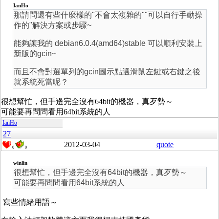
IanHo
那請問還有些什麼樣的"不會太複雜的""可以自行手動操
作的"解決方案或步驟~
能夠讓我的 debian6.0.4(amd64)stable 可以順利安裝上
新版的gcin~
而且不會對選單列的gcin圖示點選滑鼠左鍵或右鍵之後
就系統死當呢？
很想幫忙，但手邊完全沒有64bit的機器，真歹勢～
可能要再問問看用64bit系統的人
IanHo
27
2012-03-04
quote
0
0
winlin
很想幫忙，但手邊完全沒有64bit的機器，真歹勢～
可能要再問問看用64bit系統的人
寫些情緒用語～