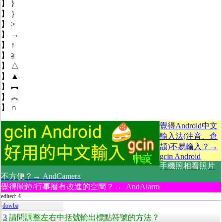
】 }
】 ｝
】 >
】 →
】 ↑
】 ≧
】 △
】 ▲
】 ︻
】 ︽
】 ∩
覺得Android中文
輸入法(注音、倉
頡)不易輸入？→
gcin Android
手機照相看照片
不方便？→ AndCamera
覺得鬧鐘/行事曆有改進的空間？→ AndAlarm
edited: 4
dowba
3
請問調整左右中括號輸出標點符號的方法？