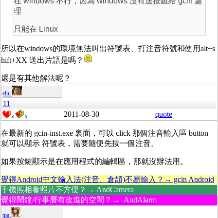
在 windows 不行，因為 windows 沒有送按鍵給 gcin 處
理
只能在 Linux
所以在windows的環境無法叫出符號表、打注音符號和使用alt+s
hift+XX 送出片語是嗎？
還是有其他解法呢？
eliu
11
2011-08-30
quote
0
0
在最新的 gcin-inst.exe 裏面，可以 click 那個注音輸入區 button
就可以顯示 符號表，需要隨便先按一個注音。
如果按鍵顯示是在應用程式的編輯區，那就沒辦法用。
覺得Android中文輸入法(注音、倉頡)不易輸入？→ gcin Android
手機照相看照片不方便？→ AndCamera
覺得鬧鐘/行事曆有改進的空間？→ AndAlarm
tpa