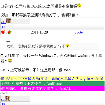
但是你的公司行號FAX跟Co.之間還是有空格喔
沒啦，那我再換字型測試看看好了，感謝回覆！
eliu
17
2011-11-28
quote
0
0
tpa
哈哈，我想e兄應該是要我換win7吧
你太純潔了，去找一台 Windows 7，去 C:Windows\fonts 裏面看
看？
Linux 上可以顯示，不知道是用那一個 font?
覺得Android中文輸入法(注音、倉頡)不易輸入？→ gcin Android
手機照相看照片不方便？→ AndCamera
覺得鬧鐘/行事曆有改進的空間？→ AndAlarm
edited: 1
tpa
18