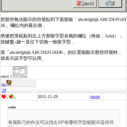
把那些無法顯示的符號貼到下面那個「abcdefghijk ABCDEFGHI
JK」欄位內的最左側，
然後把滑鼠點到左上方那個字型名稱的欄位（例如：Arial），
按鍵盤↓鍵一直往下切換一個個字型，
當「abcdefghijk ABCDEFGHIJK」的位置能顯示那些符號時，
就表示該字型可以用。
edited: 1
tpa
20
2011-11-29
quote
0
0
winlin
有個取巧的作法可以找出XP有哪些字型能顯示這些符