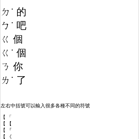
ㄉ
˙ 的
ㄅ
˙ 吧
ㄍ 個
ㄍ
˙ 個
ㄋ 你
ㄌ
˙
了
左右中括號可以輸入很多各種不同的符號
【 「
【 【
【 『
【 《