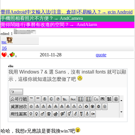
覺得Android中文輸入法(注音、倉頡)不易輸入？→ gcin Android
手機照相看照片不方便？→ AndCamera
覺得鬧鐘/行事曆有改進的空間？→ AndAlarm
edited: 1
tpa
16
2011-11-28
quote
0
0
eliu
我用 Windows 7 & 選 Sans，沒有 install fonts 就可以顯
示，這樣你就知道該怎麼做了吧
哈哈，我想e兄應該是要我換win7吧