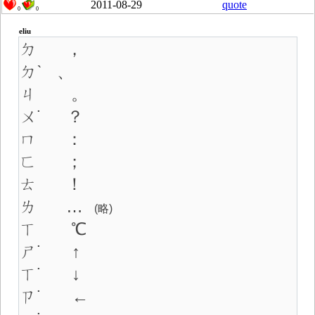
2011-08-29
quote
0
0
eliu
ㄉ ，
ㄉˋ 、
ㄐ 。
ㄨ˙ ？
ㄇ ：
ㄈ ；
ㄊ ！
ㄌ …
(略)
ㄒ ℃
ㄕ˙ ↑
ㄒ˙ ↓
ㄗ˙ ←