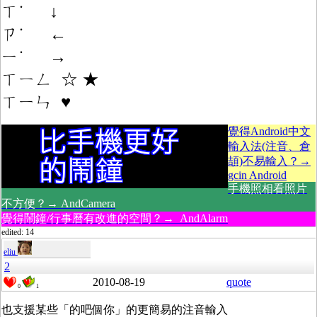
ㄒ˙ ↓
ㄗ˙ ←
ㄧ˙ →
ㄒㄧㄥ ☆ ★
ㄒㄧㄣ ♥
覺得Android中文
輸入法(注音、倉
頡)不易輸入？→
gcin Android
手機照相看照片
不方便？→ AndCamera
覺得鬧鐘/行事曆有改進的空間？→ AndAlarm
edited: 14
eliu
2
2010-08-19
quote
0
1
也支援某些「的吧個你」的更簡易的注音輸入