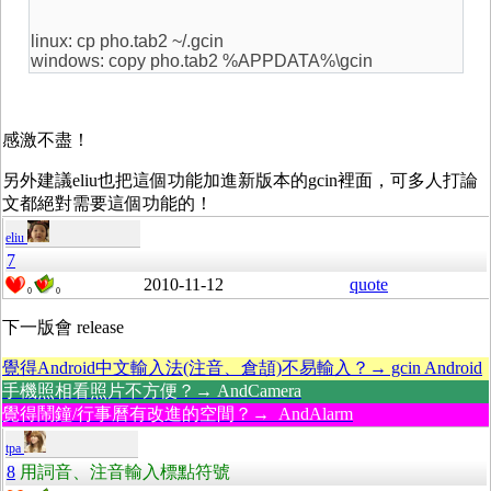
linux: cp pho.tab2 ~/.gcin
windows: copy pho.tab2 %APPDATA%\gcin
感激不盡！
另外建議eliu也把這個功能加進新版本的gcin裡面，可多人打論
文都絕對需要這個功能的！
eliu
7
2010-11-12
quote
0
0
下一版會 release
覺得Android中文輸入法(注音、倉頡)不易輸入？→ gcin Android
手機照相看照片不方便？→ AndCamera
覺得鬧鐘/行事曆有改進的空間？→ AndAlarm
tpa
8
用詞音、注音輸入標點符號