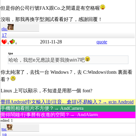
但是你的公司行號FAX跟Co.之間還是有空格喔
沒啦，那我再換字型測試看看好了，感謝回覆！
eliu
17
2011-11-28
quote
0
0
tpa
哈哈，我想e兄應該是要我換win7吧
你太純潔了，去找一台 Windows 7，去 C:Windows\fonts 裏面看
看？
Linux 上可以顯示，不知道是用那一個 font?
覺得Android中文輸入法(注音、倉頡)不易輸入？→ gcin Android
手機照相看照片不方便？→ AndCamera
覺得鬧鐘/行事曆有改進的空間？→ AndAlarm
edited: 1
tpa
18