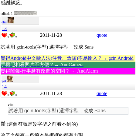
感謝解惑。
edited: 1
eliu
13
2011-11-28
quote
0
0
試著用 gcin-tools(字型) 選擇字型，改成 Sans
覺得Android中文輸入法(注音、倉頡)不易輸入？→ gcin Android
手機照相看照片不方便？→ AndCamera
覺得鬧鐘/行事曆有改進的空間？→ AndAlarm
tpa
14
2011-11-28
quote
0
0
eliu
試著用 gcin-tools(字型) 選擇字型，改成 Sans
㍿ (這個符號是改字型之前看不到的)
改了之後有一些原本是框框的都有出現，