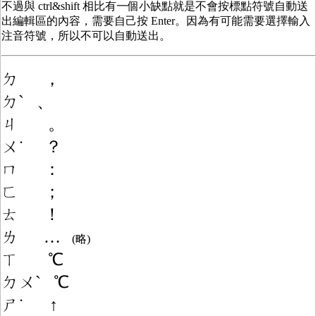
不過與 ctrl&shift 相比有一個小缺點就是不會按標點符號自動送
出編輯區的內容，需要自己按 Enter。因為有可能需要選擇輸入
注音符號，所以不可以自動送出。
ㄉ ，
ㄉˋ 、
ㄐ 。
ㄨ˙ ？
ㄇ ：
ㄈ ；
ㄊ ！
ㄌ …
(略)
ㄒ ℃
ㄉㄨ
ˋ
℃
ㄕ˙ ↑