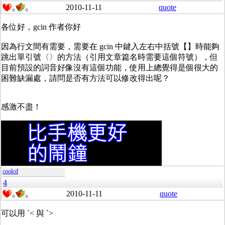
2010-11-11
quote
0
0
各位好，gcin 作者你好
因為行文間有需要，需要在 gcin 中鍵入左右中括號【】時能夠
跳出單引號〈〉的方法（引用文章篇名時需要這個符號），但
目前預設的詞音好像沒有這個功能，使用上總覺得是個很大的
困難缺漏處，請問是否有方法可以修改得出呢？
感激不盡！
coolcd
4
2010-11-11
quote
0
0
可以用 `< 與 `>