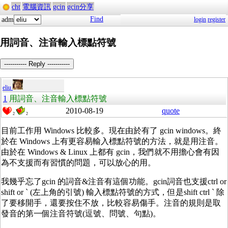
cht
電腦資訊
gcin
gcin分享
Find
adm
login
register
用詞音、注音輸入標點符號
----------- Reply -----------
eliu
1
用詞音、注音輸入標點符號
2010-08-19
quote
2
2
目前工作用 Windows 比較多。現在由於有了 gcin windows。終
於在 Windows 上有更容易輸入標點符號的方法，就是用注音。
由於在 Windows & Linux 上都有 gcin，我們就不用擔心會有因
為不支援而有習慣的問題，可以放心的用。
我幾乎忘了gcin 的詞音&注音有這個功能。gcin詞音也支援ctrl or
shift or ` (左上角的引號) 輸入標點符號的方式，但是shift ctrl ` 除
了要移開手，還要按住不放，比較容易傷手。注音的規則是取
發音的第一個注音符號(逗號、問號、句點)。