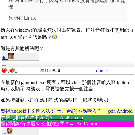
在 windows 不行，因為 windows 沒有送按鍵給 gcin 處
理
只能在 Linux
所以在windows的環境無法叫出符號表、打注音符號和使用alt+s
hift+XX 送出片語是嗎？
還是有其他解法呢？
eliu
11
2011-08-30
quote
0
0
在最新的 gcin-inst.exe 裏面，可以 click 那個注音輸入區 button
就可以顯示 符號表，需要隨便先按一個注音。
如果按鍵顯示是在應用程式的編輯區，那就沒辦法用。
覺得Android中文輸入法(注音、倉頡)不易輸入？→ gcin Android
手機照相看照片不方便？→ AndCamera
覺得鬧鐘/行事曆有改進的空間？→ AndAlarm
tpa