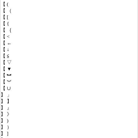
【 (
【 （
【 [
【 {
【 ｛
【 <
【 ←
【 ↓
【 ≦
【 ▽
【 ▼
【 ︼
【 ︾
【 ∪
】 」
】 】
】 』
】 》
】 )
】 ）
】 ]