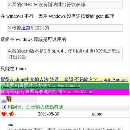
2.我的ctrl+alt+,沒有辦法跳出符號表耶...
在 windows 不行，因為 windows 沒有送按鍵給 gcin 處理
3.根據
這篇
所提到的
這個在 windows 應該是可以用的
4.我的gcin版本是1.6.5pre4，使用alt+shift+XX也是無法
打出片語
只能在 Linux
覺得Android中文輸入法(注音、倉頡)不易輸入？→ gcin Android
手機照相看照片不方便？→ AndCamera
覺得鬧鐘/行事曆有改進的空間？→ AndAlarm
tpa
10
用詞音、注音輸入標點符號
2011-08-30
quote
0
0
eliu