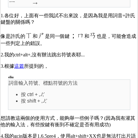
ㄧ˙ →
1.各位好，上面有一些我試不出來說，是因為我是用詞音+許氏
鍵盤的關係嗎？
ㄒ
ㄕ
；ㄇ
ㄢ
像是許氏的
和
是同一個鍵
和
也是，可能會造成
一些判定上的錯誤。
2.我的ctrl+alt+,沒有辦法跳出符號表耶...
3.根據
這篇
所提到的，
eliu
詞音輸入符號、標點符號的方法
按 ctrl + ,./;'
按 shift + ,./;'
想請教這兩個的使用方式，能夠舉一些例子嗎？(因為我有灌其
他的輸入法，有些按鍵有衝到不確定是否有用成功)
4.我的gcin版本是1.6.5pre4，使用alt+shift+XX也是無法打出片語