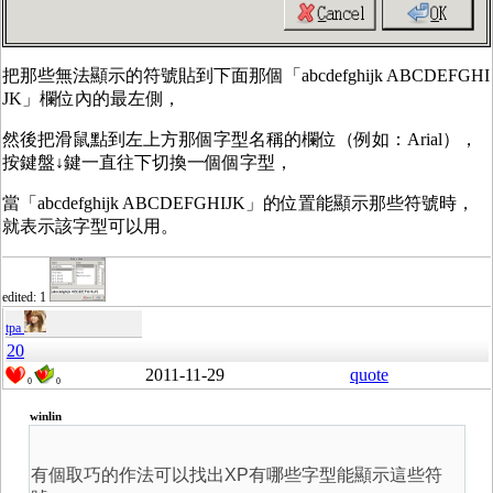
把那些無法顯示的符號貼到下面那個「abcdefghijk ABCDEFGHI
JK」欄位內的最左側，
然後把滑鼠點到左上方那個字型名稱的欄位（例如：Arial），
按鍵盤↓鍵一直往下切換一個個字型，
當「abcdefghijk ABCDEFGHIJK」的位置能顯示那些符號時，
就表示該字型可以用。
edited: 1
tpa
20
2011-11-29
quote
0
0
winlin
有個取巧的作法可以找出XP有哪些字型能顯示這些符