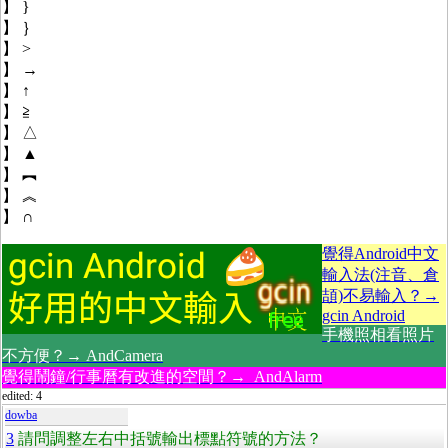
】 }
】 ｝
】 >
】 →
】 ↑
】 ≧
】 △
】 ▲
】 ︻
】 ︽
】 ∩
覺得Android中文
輸入法(注音、倉
頡)不易輸入？→
gcin Android
手機照相看照片
不方便？→ AndCamera
覺得鬧鐘/行事曆有改進的空間？→ AndAlarm
edited: 4
dowba
3
請問調整左右中括號輸出標點符號的方法？