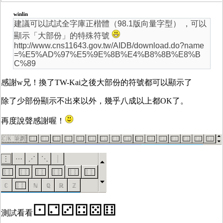
winlin
建議可以試試全字庫正楷體（98.1版向量字型） ，可以
顯示「大部份」的特殊符號
http://www.cns11643.gov.tw/AIDB/download.do?name
=%E5%AD%97%E5%9E%8B%E4%B8%8B%E8%B
C%89
感謝w兄！換了TW-Kai之後大部份的符號都可以顯示了
除了少部份顯示不出來以外，幾乎八成以上都OK了。
再度說聲感謝喔！
⚀⚁⚂⚃⚄⚅
測試看看