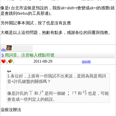
像是t 台北市這個是預設的，我按alt+shift+t會變成alt+t的感覺(就
是會跳到firefox的工具那邊)。
另外開記事本測試，按了也是沒有反應
大概是以上這些問題，抱歉有點多，感謝各位的回覆與指教。
eliu
9
用詞音、注音輸入標點符號
2011-08-29
quote
0
1
tpa
1.各位好，上面有一些我試不出來說，是因為我是用詞
音+許氏鍵盤的關係嗎？
ㄒ
ㄕ
；ㄇ
ㄢ
像是許氏的
和
是同一個鍵
和
也是，可能
會造成一些判定上的錯誤。
這個沒辦法