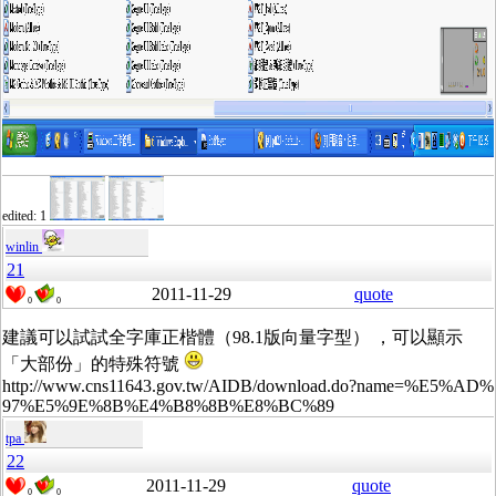
edited: 1
winlin
21
2011-11-29
quote
0
0
建議可以試試全字庫正楷體（98.1版向量字型） ，可以顯示
「大部份」的特殊符號
http://www.cns11643.gov.tw/AIDB/download.do?name=%E5%AD%
97%E5%9E%8B%E4%B8%8B%E8%BC%89
tpa
22
2011-11-29
quote
0
0