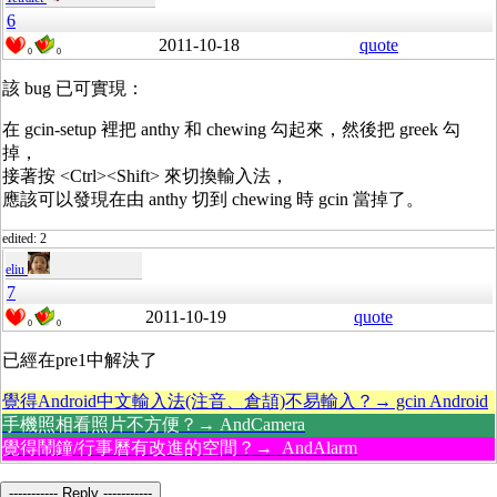
6
2011-10-18
quote
0
0
該 bug 已可實現：
在 gcin-setup 裡把 anthy 和 chewing 勾起來，然後把 greek 勾
掉，
接著按 <Ctrl><Shift> 來切換輸入法，
應該可以發現在由 anthy 切到 chewing 時 gcin 當掉了。
edited: 2
eliu
7
2011-10-19
quote
0
0
已經在pre1中解決了
覺得Android中文輸入法(注音、倉頡)不易輸入？→ gcin Android
手機照相看照片不方便？→ AndCamera
覺得鬧鐘/行事曆有改進的空間？→ AndAlarm
----------- Reply -----------