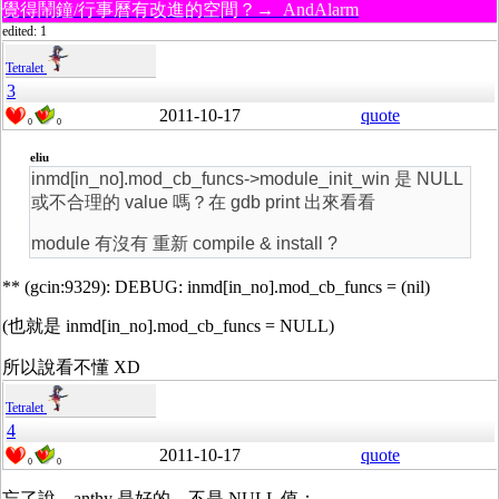
覺得鬧鐘/行事曆有改進的空間？→ AndAlarm
edited: 1
Tetralet
3
2011-10-17
quote
0
0
eliu
inmd[in_no].mod_cb_funcs->module_init_win 是 NULL
或不合理的 value 嗎？在 gdb print 出來看看
module 有沒有 重新 compile & install ?
** (gcin:9329): DEBUG: inmd[in_no].mod_cb_funcs = (nil)
(也就是 inmd[in_no].mod_cb_funcs = NULL)
所以說看不懂 XD
Tetralet
4
2011-10-17
quote
0
0
忘了說，anthy 是好的，不是 NULL 值：