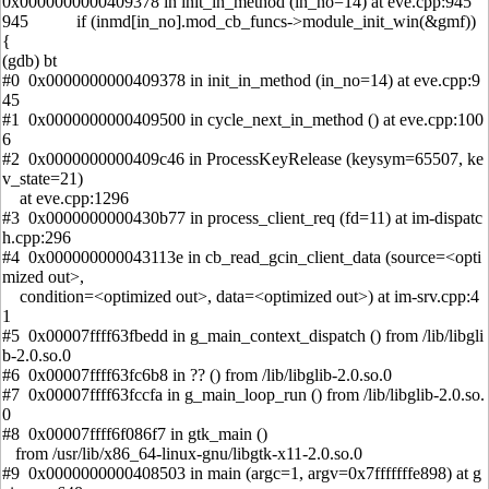
0x0000000000409378 in init_in_method (in_no=14) at eve.cpp:945
945 if (inmd[in_no].mod_cb_funcs->module_init_win(&gmf))
{
(gdb) bt
#0 0x0000000000409378 in init_in_method (in_no=14) at eve.cpp:9
45
#1 0x0000000000409500 in cycle_next_in_method () at eve.cpp:100
6
#2 0x0000000000409c46 in ProcessKeyRelease (keysym=65507, ke
v_state=21)
at eve.cpp:1296
#3 0x0000000000430b77 in process_client_req (fd=11) at im-dispatc
h.cpp:296
#4 0x000000000043113e in cb_read_gcin_client_data (source=<opti
mized out>,
condition=<optimized out>, data=<optimized out>) at im-srv.cpp:4
1
#5 0x00007ffff63fbedd in g_main_context_dispatch () from /lib/libgli
b-2.0.so.0
#6 0x00007ffff63fc6b8 in ?? () from /lib/libglib-2.0.so.0
#7 0x00007ffff63fccfa in g_main_loop_run () from /lib/libglib-2.0.so.
0
#8 0x00007ffff6f086f7 in gtk_main ()
from /usr/lib/x86_64-linux-gnu/libgtk-x11-2.0.so.0
#9 0x0000000000408503 in main (argc=1, argv=0x7fffffffe898) at g