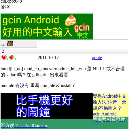
cin.cpp:648
(gdb)
eliu
2
2011-10-17
quote
0
0
inmd[in_no].mod_cb_funcs->module_init_win 是 NULL 或不合理
的 value 嗎？在 gdb print 出來看看
module 有沒有 重新 compile & install ?
覺得Android中文
輸入法(注音、倉
頡)不易輸入？→
gcin Android
手機照相看照片
不方便？→ AndCamera