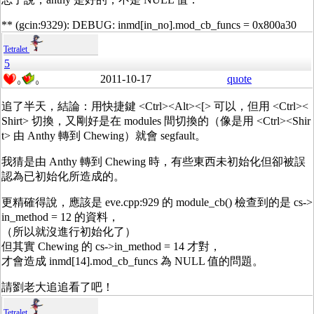
** (gcin:9329): DEBUG: inmd[in_no].mod_cb_funcs = 0x800a30
Tetralet
5
2011-10-17
quote
0
0
追了半天，結論：用快捷鍵 <Ctrl><Alt><[> 可以，但用 <Ctrl><
Shirt> 切換，又剛好是在 modules 間切換的（像是用 <Ctrl><Shir
t> 由 Anthy 轉到 Chewing）就會 segfault。
我猜是由 Anthy 轉到 Chewing 時，有些東西未初始化但卻被誤
認為已初始化所造成的。
更精確得說，應該是 eve.cpp:929 的 module_cb() 檢查到的是 cs->
in_method = 12 的資料，
（所以就沒進行初始化了）
但其實 Chewing 的 cs->in_method = 14 才對，
才會造成 inmd[14].mod_cb_funcs 為 NULL 值的問題。
請劉老大追追看了吧！
Tetralet