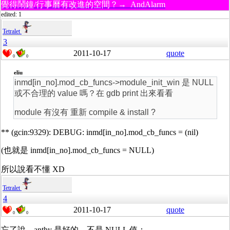
覺得鬧鐘/行事曆有改進的空間？→ AndAlarm
edited: 1
Tetralet
3
2011-10-17
quote
0
0
eliu
inmd[in_no].mod_cb_funcs->module_init_win 是 NULL
或不合理的 value 嗎？在 gdb print 出來看看
module 有沒有 重新 compile & install ?
** (gcin:9329): DEBUG: inmd[in_no].mod_cb_funcs = (nil)
(也就是 inmd[in_no].mod_cb_funcs = NULL)
所以說看不懂 XD
Tetralet
4
2011-10-17
quote
0
0
忘了說，anthy 是好的，不是 NULL 值：