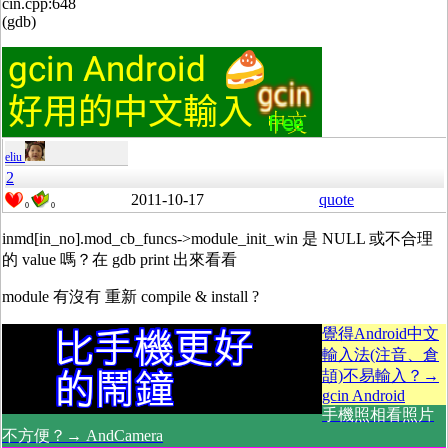
cin.cpp:648
(gdb)
eliu
2
2011-10-17
quote
0
0
inmd[in_no].mod_cb_funcs->module_init_win 是 NULL 或不合理
的 value 嗎？在 gdb print 出來看看
module 有沒有 重新 compile & install ?
覺得Android中文
輸入法(注音、倉
頡)不易輸入？→
gcin Android
手機照相看照片
不方便？→ AndCamera