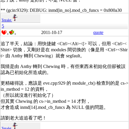
** (gcin:9329): DEBUG: inmd[in_no].mod_cb_funcs = 0x800a30
Tetralet
5
2011-10-17
quote
0
0
追了半天，結論：用快捷鍵 <Ctrl><Alt><[> 可以，但用 <Ctrl><
Shirt> 切換，又剛好是在 modules 間切換的（像是用 <Ctrl><Shir
t> 由 Anthy 轉到 Chewing）就會 segfault。
我猜是由 Anthy 轉到 Chewing 時，有些東西未初始化但卻被誤
認為已初始化所造成的。
更精確得說，應該是 eve.cpp:929 的 module_cb() 檢查到的是 cs->
in_method = 12 的資料，
（所以就沒進行初始化了）
但其實 Chewing 的 cs->in_method = 14 才對，
才會造成 inmd[14].mod_cb_funcs 為 NULL 值的問題。
請劉老大追追看了吧！
Tetralet