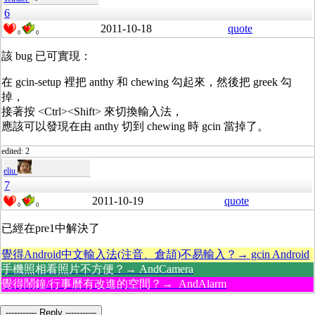
6
2011-10-18
quote
0
0
該 bug 已可實現：
在 gcin-setup 裡把 anthy 和 chewing 勾起來，然後把 greek 勾
掉，
接著按 <Ctrl><Shift> 來切換輸入法，
應該可以發現在由 anthy 切到 chewing 時 gcin 當掉了。
edited: 2
eliu
7
2011-10-19
quote
0
0
已經在pre1中解決了
覺得Android中文輸入法(注音、倉頡)不易輸入？→ gcin Android
手機照相看照片不方便？→ AndCamera
覺得鬧鐘/行事曆有改進的空間？→ AndAlarm
----------- Reply -----------