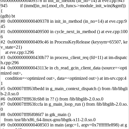
0x0000000000409378 in init_in_method (in_no=14) at eve.cpp:945
945 if (inmd[in_no].mod_cb_funcs->module_init_win(&gmf))
{
(gdb) bt
#0 0x0000000000409378 in init_in_method (in_no=14) at eve.cpp:9
45
#1 0x0000000000409500 in cycle_next_in_method () at eve.cpp:100
6
#2 0x0000000000409c46 in ProcessKeyRelease (keysym=65507, ke
v_state=21)
at eve.cpp:1296
#3 0x0000000000430b77 in process_client_req (fd=11) at im-dispatc
h.cpp:296
#4 0x000000000043113e in cb_read_gcin_client_data (source=<opti
mized out>,
condition=<optimized out>, data=<optimized out>) at im-srv.cpp:4
1
#5 0x00007ffff63fbedd in g_main_context_dispatch () from /lib/libgli
b-2.0.so.0
#6 0x00007ffff63fc6b8 in ?? () from /lib/libglib-2.0.so.0
#7 0x00007ffff63fccfa in g_main_loop_run () from /lib/libglib-2.0.so.
0
#8 0x00007ffff6f086f7 in gtk_main ()
from /usr/lib/x86_64-linux-gnu/libgtk-x11-2.0.so.0
#9 0x0000000000408503 in main (argc=1, argv=0x7fffffffe898) at g