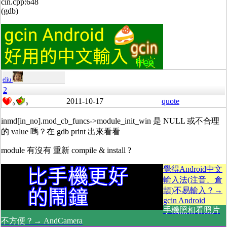
cin.cpp:648
(gdb)
eliu
2
2011-10-17
quote
0
0
inmd[in_no].mod_cb_funcs->module_init_win 是 NULL 或不合理
的 value 嗎？在 gdb print 出來看看
module 有沒有 重新 compile & install ?
覺得Android中文
輸入法(注音、倉
頡)不易輸入？→
gcin Android
手機照相看照片
不方便？→ AndCamera