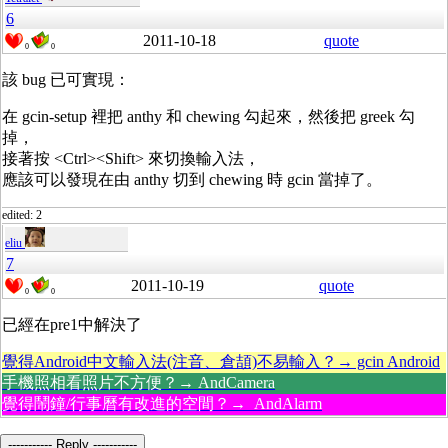
6
2011-10-18
quote
0
0
該 bug 已可實現：
在 gcin-setup 裡把 anthy 和 chewing 勾起來，然後把 greek 勾
掉，
接著按 <Ctrl><Shift> 來切換輸入法，
應該可以發現在由 anthy 切到 chewing 時 gcin 當掉了。
edited: 2
eliu
7
2011-10-19
quote
0
0
已經在pre1中解決了
覺得Android中文輸入法(注音、倉頡)不易輸入？→ gcin Android
手機照相看照片不方便？→ AndCamera
覺得鬧鐘/行事曆有改進的空間？→ AndAlarm
----------- Reply -----------