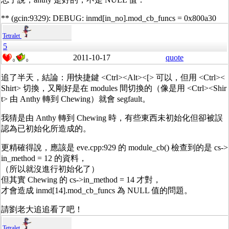
** (gcin:9329): DEBUG: inmd[in_no].mod_cb_funcs = 0x800a30
Tetralet
5
2011-10-17
quote
0
0
追了半天，結論：用快捷鍵 <Ctrl><Alt><[> 可以，但用 <Ctrl><
Shirt> 切換，又剛好是在 modules 間切換的（像是用 <Ctrl><Shir
t> 由 Anthy 轉到 Chewing）就會 segfault。
我猜是由 Anthy 轉到 Chewing 時，有些東西未初始化但卻被誤
認為已初始化所造成的。
更精確得說，應該是 eve.cpp:929 的 module_cb() 檢查到的是 cs->
in_method = 12 的資料，
（所以就沒進行初始化了）
但其實 Chewing 的 cs->in_method = 14 才對，
才會造成 inmd[14].mod_cb_funcs 為 NULL 值的問題。
請劉老大追追看了吧！
Tetralet