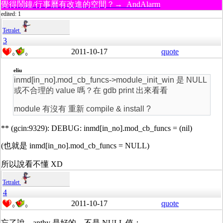
覺得鬧鐘/行事曆有改進的空間？→ AndAlarm
edited: 1
Tetralet
3
2011-10-17
quote
0
0
eliu
inmd[in_no].mod_cb_funcs->module_init_win 是 NULL
或不合理的 value 嗎？在 gdb print 出來看看
module 有沒有 重新 compile & install ?
** (gcin:9329): DEBUG: inmd[in_no].mod_cb_funcs = (nil)
(也就是 inmd[in_no].mod_cb_funcs = NULL)
所以說看不懂 XD
Tetralet
4
2011-10-17
quote
0
0
忘了說，anthy 是好的，不是 NULL 值：