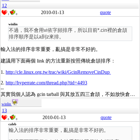
12
2010-01-13
quote
1
0
winlin
不過，我不會用vi依字頻排序，所以目前*.cin裡的倉頡
排序順序是以a到z來排。
輸入法的排序非常重要，亂搞是非常不好的。
建議用下面兩個 link 的方法重新按照傳統倉頡排序：
1.
http://cle.linux.org.tw/trac/wiki/GcinRemoveCinDup
2.
http://hyperrate.com/thread.php?tid=4493
--
其實我個人認為 gcin tarball 與其放五四三倉頡，不如放快倉…
winlin
13
2010-01-13
quote
0
0
caleb
輸入法的排序非常重要，亂搞是非常不好的。