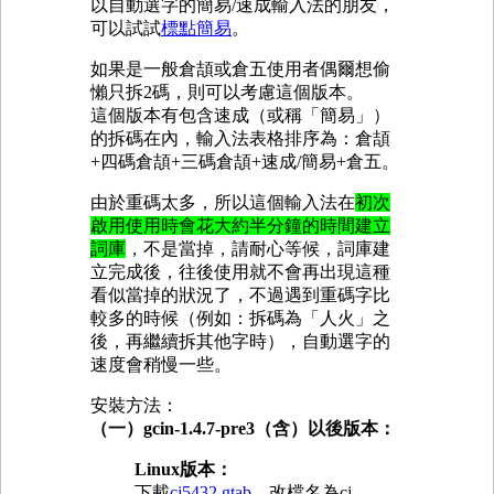
以自動選字的簡易/速成輸入法的朋友，
可以試試
標點簡易
。
如果是一般倉頡或倉五使用者偶爾想偷
懶只拆2碼，則可以考慮這個版本。
這個版本有包含速成（或稱「簡易」）
的拆碼在內，輸入法表格排序為：倉頡
+四碼倉頡+三碼倉頡+速成/簡易+倉五。
由於重碼太多，所以這個輸入法在
初次
啟用使用時會花大約半分鐘的時間建立
詞庫
，不是當掉，請耐心等候，詞庫建
立完成後，往後使用就不會再出現這種
看似當掉的狀況了，不過遇到重碼字比
較多的時候（例如：拆碼為「人火」之
後，再繼續拆其他字時），自動選字的
速度會稍慢一些。
安裝方法：
（一）gcin-1.4.7-pre3（含）以後版本：
Linux版本：
下載
cj5432.gtab
，改檔名為cj