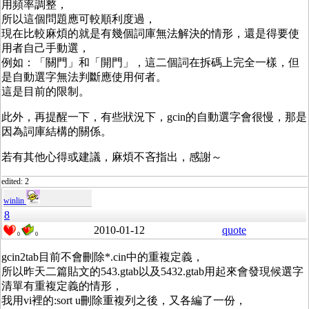
用頻率調整，
所以這個問題應可較順利度過，
現在比較麻煩的就是有幾個詞庫無法解決的情形，還是得要使
用者自己手動選，
例如：「關門」和「開門」，這二個詞在拆碼上完全一樣，但
是自動選字無法判斷應使用何者。
這是目前的限制。
此外，再提醒一下，有些狀況下，gcin的自動選字會很慢，那是
因為詞庫結構的關係。
若有其他心得或建議，麻煩不吝指出，感謝～
edited: 2
winlin
8
2010-01-12
quote
0
0
gcin2tab目前不會刪除*.cin中的重複定義，
所以昨天二篇貼文的543.gtab以及5432.gtab用起來會發現候選字
清單有重複定義的情形，
我用vi裡的:sort u刪除重複列之後，又各編了一份，