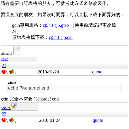
請有需要自訂表格的朋友，可參考此方式來修改製作。
習慣倉五的朋友，如果沒時間弄，可以直接下載下面弄好的：
gcin專用表格：
cj543-cj5.gtab
（使用前請記得更改檔
名）
原始表格檔下載：
cj543-cj5.cin
edited: 5
caleb
21
2010-01-24
quote
0
0
winlin
echo "%chardef end
gcin 完全不需要 %chardef end
winlin
22
2010-01-24
quote
0
0