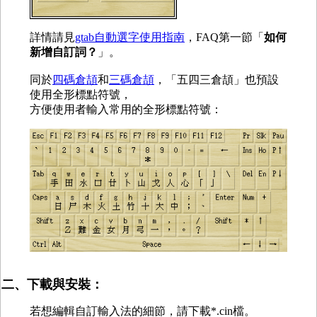
詳情請見
gtab自動選字使用指南
，FAQ第一節「
如何
新增自訂詞？
」。
同於
四碼倉頡
和
三碼倉頡
，「五四三倉頡」也預設
使用全形標點符號，
方便使用者輸入常用的全形標點符號：
二、下載與安裝：
若想編輯自訂輸入法的細節，請下載*.cin檔。