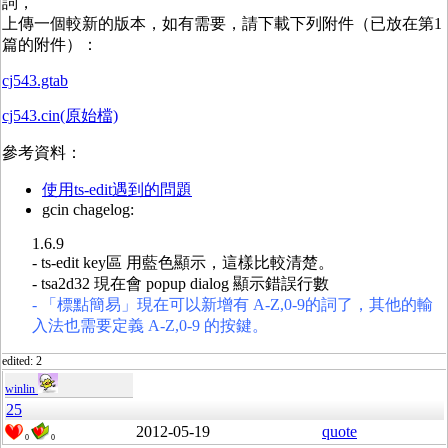
詞，
上傳一個較新的版本，如有需要，請下載下列附件（已放在第1
篇的附件）：
cj543.gtab
cj543.cin(原始檔)
參考資料：
使用ts-edit遇到的問題
gcin chagelog:
1.6.9
- ts-edit key區 用藍色顯示，這樣比較清楚。
- tsa2d32 現在會 popup dialog 顯示錯誤行數
- 「標點簡易」現在可以新增有 A-Z,0-9的詞了，其他的輸
入法也需要定義 A-Z,0-9 的按鍵。
edited: 2
winlin
25
2012-05-19
quote
0
0