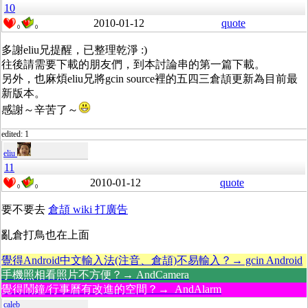
10
2010-01-12
quote
0
0
多謝eliu兄提醒，已整理乾淨 :)
往後請需要下載的朋友們，到本討論串的第一篇下載。
另外，也麻煩eliu兄將gcin source裡的五四三倉頡更新為目前最
新版本。
感謝～辛苦了～
edited: 1
eliu
11
2010-01-12
quote
0
0
要不要去
倉頡 wiki 打廣告
亂倉打鳥也在上面
覺得Android中文輸入法(注音、倉頡)不易輸入？→ gcin Android
手機照相看照片不方便？→ AndCamera
覺得鬧鐘/行事曆有改進的空間？→ AndAlarm
caleb