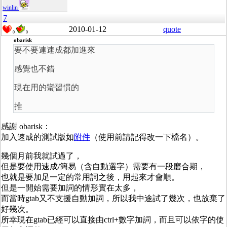
winlin
7
2010-01-12
quote
0
0
obarisk
要不要連速成都加進來
感覺也不錯
現在用的蠻習慣的
推
感謝 obarisk：
加入速成的測試版如
附件
（使用前請記得改一下檔名）。
幾個月前我就試過了，
但是要使用速成/簡易（含自動選字）需要有一段磨合期，
也就是要加足一定的常用詞之後，用起來才會順。
但是一開始需要加詞的情形實在太多，
而當時gtab又不支援自動加詞，所以我中途試了幾次，也放棄了
好幾次。
所幸現在gtab已經可以直接由ctrl+數字加詞，而且可以依字的使