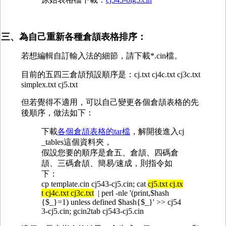
三、為自己重新各種倉頡表格排序：
若想編輯自訂輸入法的細節，請下載*.cin檔。
目前的五四三倉頡預設順序是：cj.txt cj4c.txt cj3c.txt
simplex.txt cj5.txt
但若覺得不適用，可以自己變更各個倉頡表格的先
後順序，做法如下：
下載
各個倉頡表格的tar檔
，解開後進入cj
_tables這個資料夾，
假設您要的順序是倉五、倉頡、四碼倉
頡、三碼倉頡、簡易/速成，則指令如
下：
cp template.cin cj543-cj5.cin; cat
cj5.txt cj.tx
t cj4c.txt cj3c.txt
| perl -nle '(print,$hash
{$_}=1) unless defined $hash{$_}' >> cj54
3-cj5.cin; gcin2tab cj543-cj5.cin