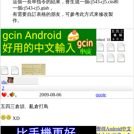
這個一長串指令的結果，會生成一個cj543-cj5.cin和
一個cj543-cj5.gtab，
有需要自訂表格的朋友，可參考此方式來修改製
作。
edited: 18
eliu
2
2009-08-06
quote
0
0
五四三倉頡、亂倉打鳥
XD
覺得Android中文