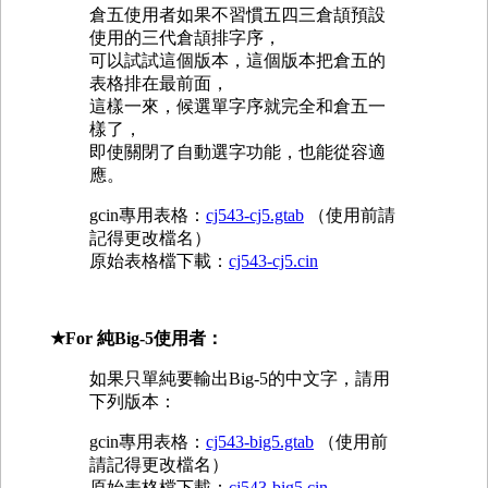
倉五使用者如果不習慣五四三倉頡預設
使用的三代倉頡排字序，
可以試試這個版本，這個版本把倉五的
表格排在最前面，
這樣一來，候選單字序就完全和倉五一
樣了，
即使關閉了自動選字功能，也能從容適
應。
gcin專用表格：
cj543-cj5.gtab
（使用前請
記得更改檔名）
原始表格檔下載：
cj543-cj5.cin
★For 純Big-5使用者：
如果只單純要輸出Big-5的中文字，請用
下列版本：
gcin專用表格：
cj543-big5.gtab
（使用前
請記得更改檔名）
原始表格檔下載：
cj543-big5.cin