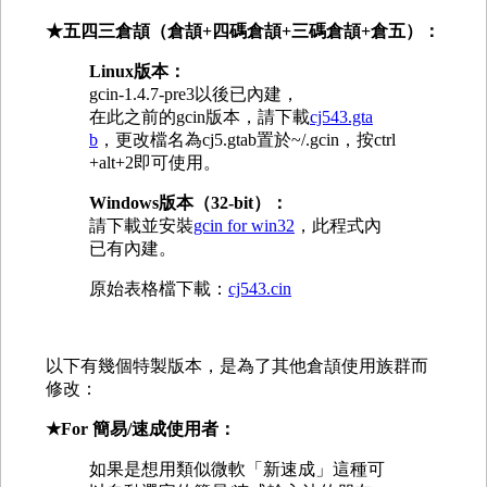
★五四三倉頡（倉頡+四碼倉頡+三碼倉頡
+倉五
）：
Linux版本：
gcin-1.4.7-pre3以後已內建，
在此之前的gcin版本，請下載
cj543.gta
b
，更改檔名為cj5.gtab置於~/.gcin，按ctrl
+alt+2即可使用。
Windows版本（32-bit）：
請下載並安裝
gcin for win32
，此程式內
已有內建。
原始表格檔下載：
cj543.cin
以下有幾個特製版本，是為了其他倉頡使用族群而
修改：
★For 簡易/速成使用者
：
如果是想用類似微軟「新速成」這種可