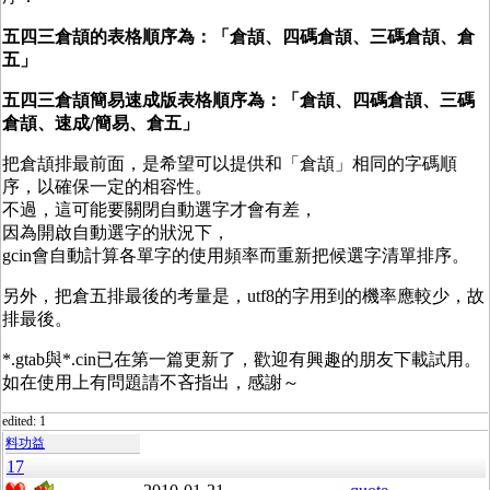
五四三倉頡的表格順序為：「倉頡、四碼倉頡、三碼倉頡
、倉
五
」
五四三倉頡簡易速成版
表格順序為
：「倉頡
、四碼倉頡、三碼
倉頡
、速成/簡易
、倉五
」
把倉頡排最前面，是希望可以提供和「倉頡」相同的字碼順
序，以確保一定的相容性。
不過，這可能要關閉自動選字才會有差，
因為開啟自動選字的狀況下，
gcin會自動計算各單字的使用頻率而重新把候選字清單排序。
另外，把倉五排最後的考量是，utf8的字用到的機率應較少，故
排最後。
*.gtab與*.cin已在第一篇更新了，歡迎有興趣的朋友下載試用。
如在使用上有問題請不吝指出，感謝～
edited: 1
料功益
17