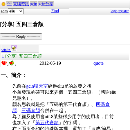
cht
電腦資訊
gcin
gcin分享
Find
adm
login
register
[分享] 五四三倉頡
----------- Reply -----------
winlin
1
[分享] 五四三倉頡
2012-05-19
quote
2
0
一、簡介：
先前在
gcin聊天室
經過eliu兄的啟發之後，
小弟發現的確可以來弄個「五四三倉頡」（感謝eliu
兄賜名）。
顧名思義就是把「五碼的第三代倉頡」、
四碼倉
頡
、
三碼倉頡
合併在一起，
為了顧及使用會utf-8某些稀少用字的使用者，目前
也加入了「
第五代倉頡
」的字碼，
在下面所介紹的特殊版本裡，還加了「速成/簡易」