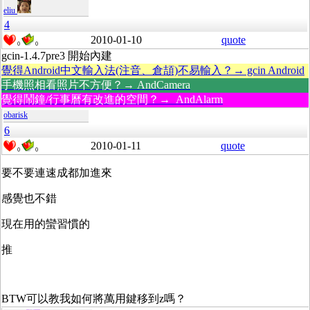
eliu
4
2010-01-10
quote
0
0
gcin-1.4.7pre3 開始內建
覺得Android中文輸入法(注音、倉頡)不易輸入？→ gcin Android
手機照相看照片不方便？→ AndCamera
覺得鬧鐘/行事曆有改進的空間？→ AndAlarm
obarisk
6
2010-01-11
quote
0
0
要不要連速成都加進來
感覺也不錯
現在用的蠻習慣的
推
BTW可以教我如何將萬用鍵移到z嗎？