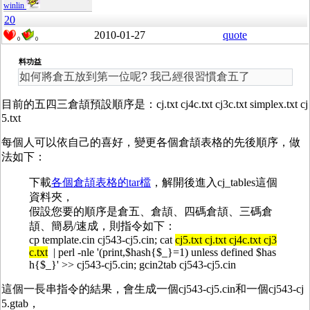
winlin
20
2010-01-27
quote
0
0
料功益
如何將倉五放到第一位呢? 我己經很習慣倉五了
目前的五四三倉頡預設順序是：cj.txt cj4c.txt cj3c.txt simplex.txt cj
5.txt
每個人可以依自己的喜好，變更各個倉頡表格的先後順序，做
法如下：
下載
各個倉頡表格的tar檔
，解開後進入cj_tables這個
資料夾，
假設您要的順序是倉五、倉頡、四碼倉頡、三碼倉
頡、簡易/速成，則指令如下：
cp template.cin cj543-cj5.cin; cat
cj5.txt cj.txt cj4c.txt cj3
c.txt
| perl -nle '(print,$hash{$_}=1) unless defined $has
h{$_}' >> cj543-cj5.cin; gcin2tab cj543-cj5.cin
這個一長串指令的結果，會生成一個cj543-cj5.cin和一個cj543-cj
5.gtab，