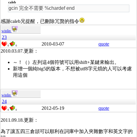
caleb
gcin 完全不需要 %chardef end
感謝caleb兄提醒，已刪除冗贅的指令
winlin
23
2010-03-07
quote
0
0
2010.03.07.更新：
～！（）左列這4個符號可以用shift+某鍵來輸出。
新增一個純big5的版本，不想被utf8字元煩的人可以考慮
用這個
winlin
24
2012-05-19
quote
0
0
2011.09.18.更新：
為了讓五四三倉頡可以順利在詞庫中加入夾雜數字和英文字的