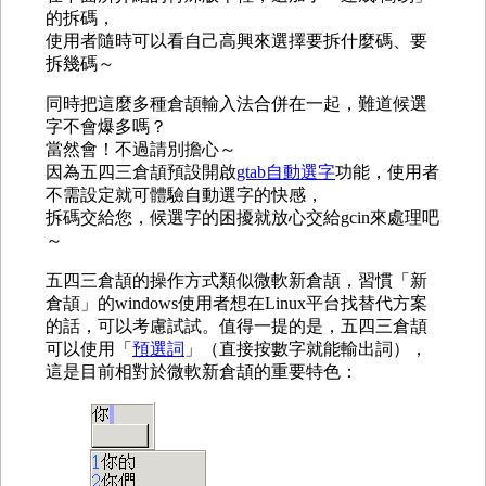
的拆碼，
使用者隨時可以看自己高興來選擇要拆什麼碼、要
拆幾碼～
同時把這麼多種倉頡輸入法合併在一起，難道候選
字不會爆多嗎？
當然會！不過請別擔心～
因為五四三倉頡預設開啟
gtab自動選字
功能，使用者
不需設定就可體驗自動選字的快感，
拆碼交給您，候選字的困擾就放心交給gcin來處理吧
～
五四三倉頡的操作方式類似微軟新倉頡，習慣「新
倉頡」的windows使用者想在Linux平台找替代方案
的話，可以考慮試試。值得一提的是，五四三倉頡
可以使用「
預選詞
」（直接按數字就能輸出詞），
這是目前相對於微軟新倉頡的重要特色：