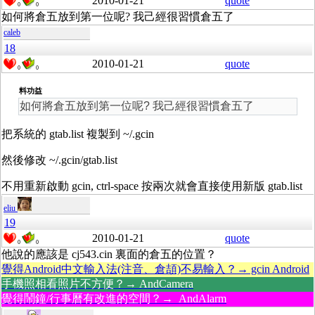
2010-01-21
quote
0
0
如何將倉五放到第一位呢? 我己經很習慣倉五了
caleb
18
2010-01-21
quote
0
0
料功益
如何將倉五放到第一位呢? 我己經很習慣倉五了
把系統的 gtab.list 複製到 ~/.gcin
然後修改 ~/.gcin/gtab.list
不用重新啟動 gcin, ctrl-space 按兩次就會直接使用新版 gtab.list
eliu
19
2010-01-21
quote
0
0
他說的應該是 cj543.cin 裏面的倉五的位置？
覺得Android中文輸入法(注音、倉頡)不易輸入？→ gcin Android
手機照相看照片不方便？→ AndCamera
覺得鬧鐘/行事曆有改進的空間？→ AndAlarm