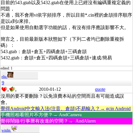
目前的543.gtab以及5432.gtab在使用上已經沒有編碼重複定義的
問題，
不過，我不會用vi依字頻排序，所以目前*.cin裡的倉頡排序順序
是以a到z來排。
但是如果使用自動選字功能的話，有沒有排序應該影響不大。
簡言之，目前最新版本狀態如下（下列二者均已刪除重複拆
碼）：
543.gtab：倉頡+倉五+四碼倉頡+三碼倉頡
5432.gtab：倉頡+倉五+四碼倉頡+三碼倉頡+速成/簡易
edited: 1
eliu
9
2010-01-12
quote
0
0
沒用的要不要刪除？以免浪費本站的空間而且有可能造成誤
會。
覺得Android中文輸入法(注音、倉頡)不易輸入？→ gcin Android
手機照相看照片不方便？→ AndCamera
覺得鬧鐘/行事曆有改進的空間？→ AndAlarm
winlin