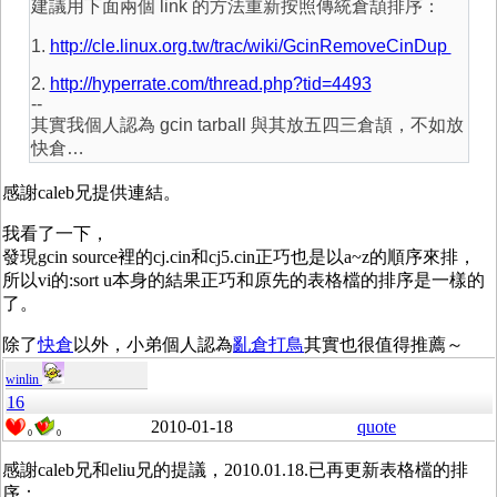
建議用下面兩個 link 的方法重新按照傳統倉頡排序：
1.
http://cle.linux.org.tw/trac/wiki/GcinRemoveCinDup
2.
http://hyperrate.com/thread.php?tid=4493
--
其實我個人認為 gcin tarball 與其放五四三倉頡，不如放
快倉…
感謝caleb兄提供連結。
我看了一下，
發現gcin source裡的cj.cin和cj5.cin正巧也是以a~z的順序來排，
所以vi的:sort u本身的結果正巧和原先的表格檔的排序是一樣的
了。
除了
快倉
以外，小弟個人認為
亂倉打鳥
其實也很值得推薦～
winlin
16
2010-01-18
quote
0
0
感謝caleb兄和eliu兄的提議，2010.01.18.已再更新表格檔的排
序：